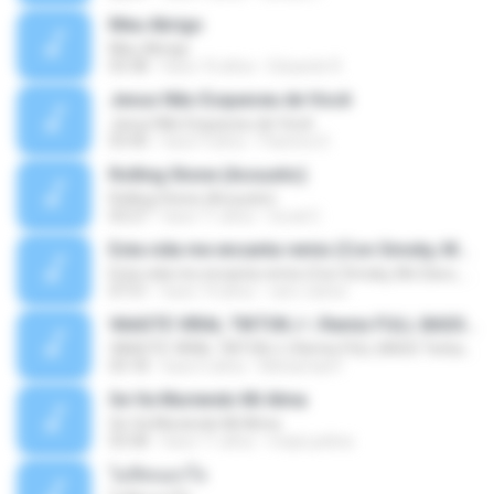
Meu Abrigo
Meu Abrigo
03:38
hace 10 años
Eduardo R.
Jesus Não Esqueceu de Você
Jesus Não Esqueceu de Você
03:40
hace 9 años
Pastora S.
Rolling Stone (Acoustic)
Rolling Stone (Acoustic)
03:27
hace 11 años
noval C.
Esta vida me encanta remix (Con Smoky, Mc Davo, T-Killa, Don Aero, Tanke One, Little, Big Metra, Santa RM, Zimple y DJ Maxo)
Esta vida me encanta remix (Con Smoky, Mc Davo, T-Killa, Don Aero, Tanke One, Little, Big Metra, Santa RM, Zimple y DJ Maxo)
07:51
hace 14 años
varo-carlos
VAASTE VIRAL TIKTOK🎶 | Remix FULL BASS Terbaru 2020
VAASTE VIRAL TIKTOK🎶 | Remix FULL BASS Terbaru 2020
03:18
hace 6 años
Mohamad F.
Se Va Muriendo Mi Alma
Se Va Muriendo Mi Alma
03:58
hace 11 años
mejie.pelina
ไม่คิดนอกใจ