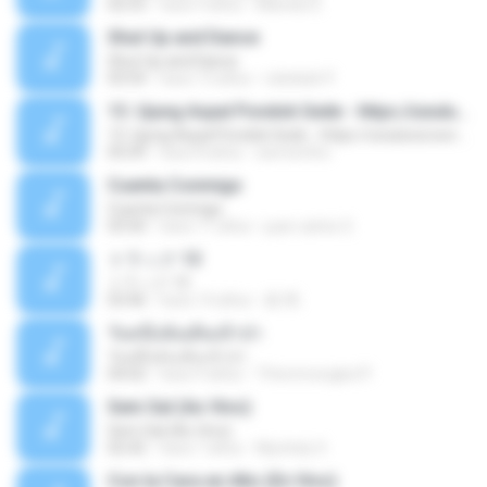
02:53
hace 9 años
Mariela S.
Shut Up and Dance
Shut Up and Dance
03:54
hace 13 años
rebekah P.
13. Ujung Aspal Pondok Gede - https://unulunul.wordpress.com/2016/11/11/iwan-fals-album-best-of-the-best-audio-flac
13. Ujung Aspal Pondok Gede - https://unulunul.wordpress.com/2016/11/11/iwan-fals-album-best-of-the-best-audio-flac
05:09
hace 8 años
siementho
Cuenta Conmigo
Cuenta Conmigo
03:50
hace 11 años
juan carlos S.
トラック 13
トラック 13
03:46
hace 14 años
新 岡.
วันหนึ่งฉันเดินเข้าป่า
วันหนึ่งฉันเดินเข้าป่า
04:02
hace 9 años
THommongkol P.
Sem Sal (Ao Vivo)
Sem Sal (Ao Vivo)
02:42
hace 7 años
Mychely S.
Con la Cara en Alto (En Vivo)