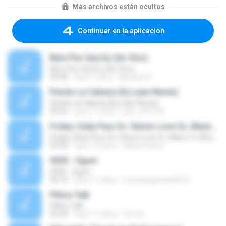
Más archivos están ocultos
Continuar en la aplicación
Bem Pior Que Eu (Ao Vivo)
Bem Pior Que Eu (Ao Vivo)
02:48
hace 7 años
Mychely S.
Pierdo La Cabeza (Dj Luian Remix)
Pierdo La Cabeza (Dj Luian Remix)
05:02
hace 11 años
alex_007144
Friday ( Katy Pery Vs. Stereo Love Vs. Miami To Atlanta)
Friday ( Katy Pery Vs. Stereo Love Vs. Miami To Atlanta)
03:50
hace 15 años
akbarsuryow
3030 - Ogum
3030 - Ogum
04:16
hace 11 años
Laryssagabriela2010
Pillow Talk
Pillow Talk
05:44
hace 11 años
Tom A.