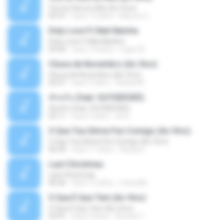
Con la Cara en Alto (En Vivo)
03:37
hace 13 años
Marcos C.
Duty Love F.t Nati Natsha
Duty Love F.t Nati Natsha
04:45
hace 14 años
rogert B.
Chuva de Novembro (Ao Vivo)
Chuva de Novembro (Ao Vivo)
05:07
hace 9 años
Rafael M.
ทักครับ (feat. GUYGEEGEE)
ทักครับ (feat. GUYGEEGEE)
03:11
hace 4 años
ari K.
O Que Tua Glória Fez Comigo (Ao Vivo)
O Que Tua Glória Fez Comigo (Ao Vivo)
06:39
hace 11 años
flaviacrt
Last Christmas
Last Christmas
06:46
hace 15 años
maewills
O Que É Que Tem (Ao Vivo)
O Que É Que Tem (Ao Vivo)
03:41
hace 9 años
Renato F.