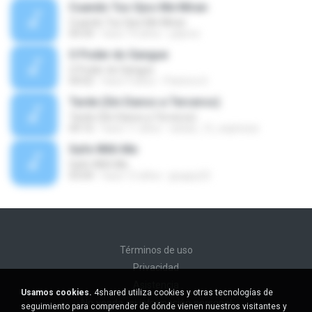
Cuando Tus Ojos Me Miran
Cuando Tus Ojos Me Miran
04:34
hace 14 años
julprez
O Poder do Sangue
O Poder do Sangue
04:02
hace 9 años
Pastora S.
Tarde (Sin Danos a Terceros)
Tarde (Sin Danos a Terceros)
04:16
hace 11 años
sebas_12_espinosa
Safe With Me
Safe With Me
03:04
hace 12 años
jpuppy22
Términos de uso
Privacidad
Asistencia
Usamos cookies.
4shared utiliza cookies y otras tecnologías de
No venda mi información personal
seguimiento para comprender de dónde vienen nuestros visitantes y