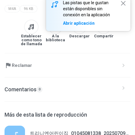
Las pistas que le gustan
están disponibles sin
M4A
96 KB
conexión en la aplicación
Abrir aplicación
Establecer
A la
Descargar
Compartir
como tono
biblioteca
de llamada
Reclamar
Comentarios
0
Más de esta lista de reproducción
트리니엔어린이집_01045081338_20250709181624.m4a