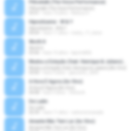
Pillowtalk (The Voice Performance)
Pillowtalk (The Voice Performance)
03:41
hace 10 años
Mateus H.
Hipnotízame - W & Y
Hipnotízame - W & Y
04:04
hace 11 años
marty_17_steve
Worth It
Worth It
03:46
hace 15 años
laporte826
Mudou a Estação (feat. Henrique & Juliano) [Ao Vivo]
Mudou a Estação (feat. Henrique & Juliano) [Ao Vivo]
03:00
hace 9 años
glaucinho_2009
A Hora É Agora (Ao Vivo)
A Hora É Agora (Ao Vivo)
04:08
hace 9 años
Vitória A.
De Ladin
De Ladin
02:34
hace 11 años
carlos.bronzeado
Amante Não Tem Lar (Ao Vivo)
Amante Não Tem Lar (Ao Vivo)