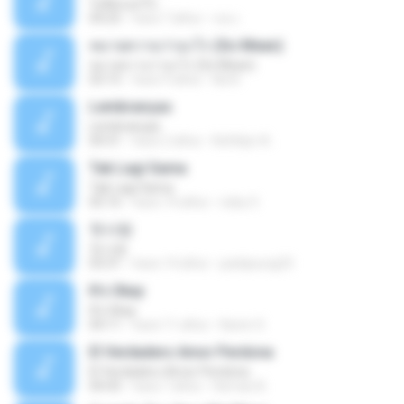
ไม่คิดนอกใจ
04:25
hace 7 años
เธอ เ.
หมายความว่าอะไร (So Mean)
หมายความว่าอะไร (So Mean)
03:15
hace 9 años
Na N.
Lembranças
Lembranças
04:31
hace 2 años
Kethilyn A.
Tak Lagi Sama
Tak Lagi Sama
05:16
hace 14 años
rizky S.
첫사랑
첫사랑
03:31
hace 14 años
parkjisung33
It's Okay
It's Okay
04:11
hace 11 años
Karen S.
El Verdadero Amor Perdona
El Verdadero Amor Perdona
04:43
hace 7 años
Hernan B.