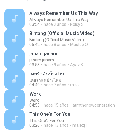
Always Remember Us This Way
Always Remember Us This Way
03:54
hace 2 años
Noisy S.
Bintang (Official Music Video)
Bintang (Official Music Video)
05:42
hace 8 años
Maulop O.
janam janam
janam janam
03:58
hace 9 años
Ayaz K.
เคยรักฉันบ้างไหม
เคยรักฉันบ้างไหม
04:49
hace 7 años
เธอ เ.
Work
Work
04:53
hace 15 años
atmthenowgeneration
This One's For You
This One's For You
03:26
hace 13 años
malexj1