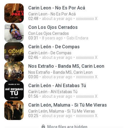
Carin Leon - No Es Por Acá
Carin Leon - No Es Por Acá
02:48
about a year ago
xxxxxxxxx X.
Con Los Ojos Cerrados
Con Los Ojos Cerrados
03:31
8 years ago
Gabi Endara
Carín León - De Compas
Carín León - De Compas
02:46
about a year ago
xxxxxxxxx X.
Nos Extraño - Banda MS, Carin Leon
Nos Extraño - Banda MS, Carin Leon
03:00
about a year ago
xxxxxxxxx X.
Carín León - Ahí Estabas Tú
Carín León - Ahí Estabas Tú
01:56
about a year ago
xxxxxxxxx X.
Carín León, Maluma - Si Tú Me Vieras
Carín León, Maluma - Si Tú Me Vieras
03:25
about a year ago
xxxxxxxxx X.
More files are hidden