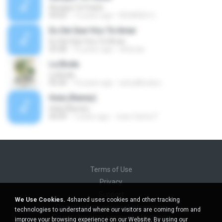
Aunque Te Fuiste
04:02
12 years ago
RICARDO U.
Eu Sei Que Vou Te Amar
Eu Sei Que Vou Te Amar
03:38
16 years ago
slnlucas
La Boda
La Boda
05:40
10 years ago
astudilloclaro
Hola (Remix)
Hola (Remix)
04:09
7 years ago
Joan Carlos F.
Terms of Use
Privacy
Support
We Use Cookies.
4shared uses cookies and other tracking
Do not sell my personal information
technologies to understand where our visitors are coming from and
Do not share my personal information
improve your browsing experience on our Website. By using our