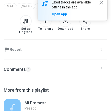
Liked tracks are available
M4A
6,947 KB
Latin
carín león
si tu amor no vuelve - single
offline in the app
Open app
Set as
To library
Download
Share
ringtone
Report
Comments
0
More from this playlist
Mi Promesa
Pesado