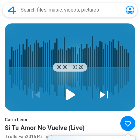
00:00
03:20
Carín León
Si Tu Amor No Vuelve (Live)
Trolls Fan2016 P.
2 months ago
more...