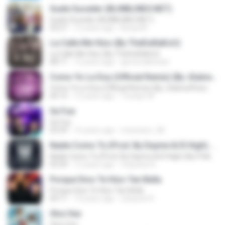
Suele Suceder (BLINBLINEO.NET)
Suele Suceder (BLINBLINEO.NET)
03:27
12 years ago
Benja M.
La Calle Me Hizo (By TheDuRaKoU)
La Calle Me Hizo (By TheDuRaKoU)
08:11
12 years ago
gersonabimael
Como Yo Le Doy (Official Remix) (By JGalvezFlow)
Como Yo Le Doy (Official Remix) (By JGalvezFlow)
04:15
12 years ago
Yoselyn M.
Se Fue
Se Fue
03:59
15 years ago
mexicano_08
Nadie Como Tu (Prod. By Dayme & El High) (By Polka DeLaMusic) (WWW.FULETEO.CO)
Nadie Como Tu (Prod. By Dayme & El High) (By Polka DeLaMusic) (WWW.FULETEO.CO)
03:29
12 years ago
miqueas N.
Porque Dios Te Hizo Tan Bella
Porque Dios Te Hizo Tan Bella
04:11
14 years ago
eduardo R.
Otra Vez
Otra Vez