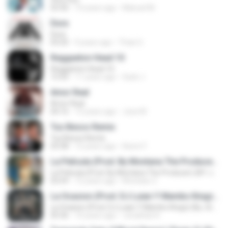
03:30
10 years ago
Manuel M.
Dura
Dura
03:20
9 years ago
Thais G.
Reggaeton Head 10
Reggaeton Head 10
15:43
11 years ago
Sack J.
Amor Real
Amor Real
04:16
15 years ago
Jose M.
Tus Besos Remix
Tus Besos Remix
03:38
12 years ago
Karen F.
La Pelicula (Prod. By Montana The Producer) (BY JGalvezFlow)
La Pelicula (Prod. By Montana The Producer) (BY JGalvezFlow)
03:59
12 years ago
Khristian Z.
La Ocasion (Prod. DJ Luian Y Mambo Kingz) (By JGalvez)
La Ocasion (Prod. DJ Luian Y Mambo Kingz) (By JGalvez)
05:36
10 years ago
Jonathan K.