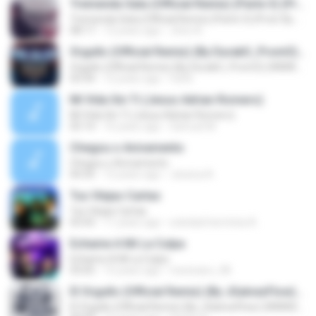
Tremenda Sata (Official Remix) (Parte 3) (Prod. By DJ Luian & Noize)
Tremenda Sata (Official Remix) (Parte 3) (Prod. By DJ Luian & Noize)
08:17
12 years ago
Jhon A.
Orgullo (Official Remix) (By DurakO_PromO) (WWW.FULETEO.CO)
Orgullo (Official Remix) (By DurakO_PromO) (WWW.FULETEO.CO)
03:34
12 years ago
full B.
Mi Vida Sin Ti (Jesus Adrian Romero)
Mi Vida Sin Ti (Jesus Adrian Romero)
05:14
16 years ago
Samuel M.
Chegou o Avivamento
Chegou o Avivamento
04:35
12 years ago
Jessica A.
Tus Víejas Cartas
Tus Víejas Cartas
03:43
11 years ago
soledad herminia A.
Echame A Mi La Culpa
Echame A Mi La Culpa
03:05
15 years ago
mexicano_08
El Orgullo (Official Remix) (By JGalvezFlow) (WWW.ELGENERO.COM)
El Orgullo (Official Remix) (By JGalvezFlow) (WWW.ELGENERO.COM)