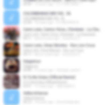
20:30
16 years ago
D.J TONY BEAT T.
COLOMBIANAS MIX VOL. 36
COLOMBIANAS MIX VOL. 36
25:04
18 years ago
DJ SAUCEDO K.
Carin León, Carlos Vives, Chimbala - La Chancleta
Carin León, Carlos Vives, Chimbala - La Chancleta
03:11
about a year ago
xxxxxxxxx X.
Carin León, Omar Montes - Ron con Coca
Carin León, Omar Montes - Ron con Coca
03:17
about a year ago
xxxxxxxxx X.
Salgamos
Salgamos
03:49
12 years ago
christian_javier1
Si Tu No Estas (Official Remix)
Si Tu No Estas (Official Remix)
03:51
15 years ago
adictoati015
Velha Infancia
Velha Infancia
04:10
16 years ago
simoninatanael