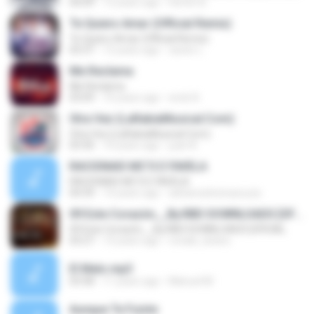
04:09
12 years ago
hector B.
Te Quiero Amar (Official Remix)
Te Quiero Amar (Official Remix)
03:37
12 years ago
xavier L.
Me Reclama
Me Reclama
03:09
10 years ago
erick A.
Otra Vez (LaRabiaMusical.Com)
Otra Vez (LaRabiaMusical.Com)
03:30
10 years ago
juan N.
RACIONAIS MC'S E FAVELA
RACIONAIS MC'S E FAVELA
04:39
14 years ago
adrianosilveirasouza
09 Este Corazón__By.RBD DOWNLOADS [OFICIAL
09 Este Corazón__By.RBD DOWNLOADS [OFICIAL
03:27
13 years ago
ronald_doano
El Malo.mp3
03:58
11 years ago
Manuel M.
Aunque Te Fuiste