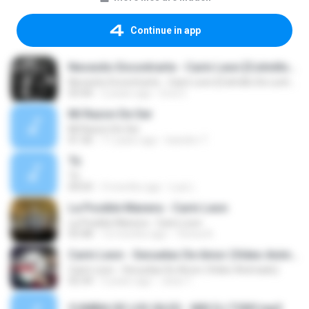
Continue in app
Necesito Encontrarte - Carin Leon [Colmillo De Leche Live Sessions]
Necesito Encontrarte - Carin Leon [Colmillo De Leche Live Sessions]
03:44
2 years ago
Eva O.
Mi Razon De Ser
Mi Razon De Ser
01:36
11 years ago
leandro T.
Tú
Tú
04:03
3 months ago
Luis L.
La Posible Manera - Carin Leon
La Posible Manera - Carin Leon
03:48
12 months ago
Tenna A.
Carin Leon - Secuelas De Amor (Video Animado)
Carin Leon - Secuelas De Amor (Video Animado)
02:34
3 years ago
Jessi T.
CUMBIA DE LOS GILES - MIX DJ TONY.mp3