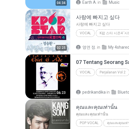
Earth A.
in
Music
04:34
사랑에 빠지고 싶다
사랑에 빠지고 싶다
VOCAL
정 승환
사랑에 빠지고 싶다
영연 정.
in
My 4share
02:25
07 Tentang Seorang S
VOCAL
Perjalanan Vol 2
pedrikandika
in
Bluet
06:23
คุณและคุณเท่านั้น
คุณและคุณเท่านั้น
POP VOCAL
คุณและคุณเท่า