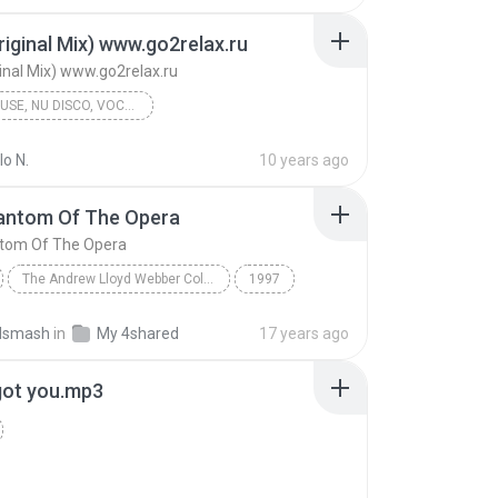
riginal Mix) www.go2relax.ru
ginal Mix) www.go2relax.ru
DEEP HOUSE, NU DISCO, VOCAL HOUSE, CLUB HOUSE
Go2Relax presents Special Disc - DEEP SESSION 2014 Part#1
2014
o N.
10 years ago
Lost (Original Mix) www.go2relax.ru
antom Of The Opera
Deep House, Nu Disco, Vocal House, Club House
17. Amine Edge DANCE
tom Of The Opera
The Andrew Lloyd Webber Collection
1997
Sarah Brightman & Antonio Banderas
Vocal
dsmash
in
My 4shared
17 years ago
ntom Of The Opera
 got you.mp3