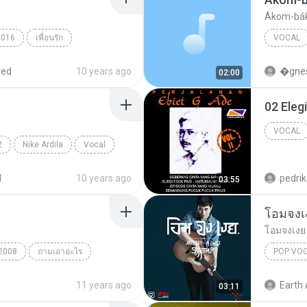
Ákom-bá
2016
เพื่อนรัก
VOCAL
Halász J
red
10 years ago
�gnes
02:00
02 Eleg
VOCAL
2
Nike Ardila
Vocal
d
10 years ago
pedri
03:55
โอมจงเง
โอมจงเงย 
2008
ถามเอาอะไร
POP VO
11 years ago
Earth 
03:11
Pop Voca