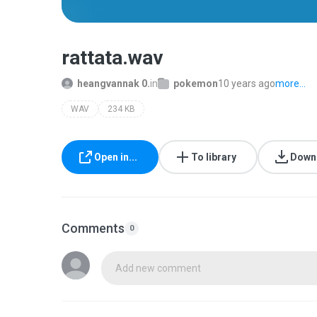
rattata.wav
heangvannak 0.
in
pokemon
10 years ago
more...
WAV
234 KB
Open in...
To library
Down
Comments
0
Add new comment