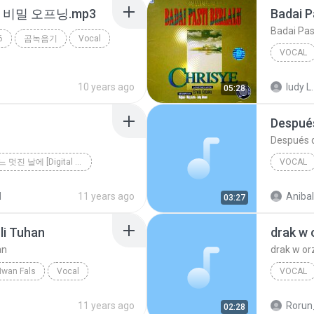
비밀 오프닝.mp3
Badai P
Badai Pas
6
곰녹음기
Vocal
VOCAL
Badai Pa
10 years ago
ludy L.
05:28
Después
Después d
10월의 어느 멋진 날에 [Digital Single]
VOCAL
에
김동규
Julio Igl
d
11 years ago
Aniba
03:27
li Tuhan
drak w 
an
drak w or
Iwan Fals
Vocal
VOCAL
real
11 years ago
Rorun
02:28