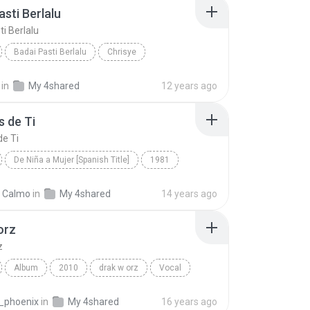
asti Berlalu
ti Berlalu
Badai Pasti Berlalu
Chrisye
sti Berlalu
Vocal
in
My 4shared
12 years ago
 de Ti
e Ti
De Niña a Mujer [Spanish Title]
1981
esias
Después de Ti
Vocal
l Calmo
in
My 4shared
14 years ago
orz
z
Album
2010
drak w orz
Vocal
_phoenix
in
My 4shared
16 years ago