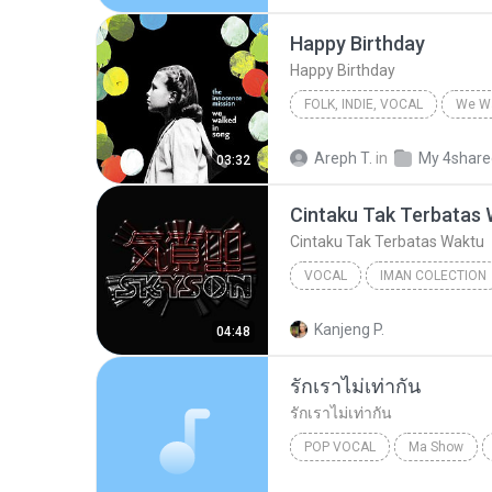
Happy Birthday
Happy Birthday
FOLK, INDIE, VOCAL
We Wa
Happy Birthday
The Innoc
Areph T.
in
My 4share
03:32
Folk, Indie, Vocal
Cintaku Tak Terbatas
Cintaku Tak Terbatas Waktu
VOCAL
IMAN COLECTION
Cintaku Tak Terbatas Waktu
Kanjeng P.
04:48
รักเราไม่เท่ากัน
รักเราไม่เท่ากัน
POP VOCAL
Ma Show
Pop Vocal