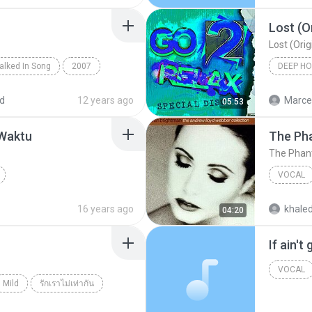
Lost (O
Lost (Ori
lked In Song
2007
ence Mission
d
12 years ago
Marcel
05:53
 Waktu
The Ph
The Phan
VOCAL
Anie Carera
Vocal
16 years ago
khale
04:20
The Pha
If ain't
VOCAL
Mild
รักเราไม่เท่ากัน