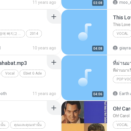
11 years ago
moo_
03:08
This Lo
This Love
K팝 스타 시즌4 '사랑에 빠지고 싶다'
2014
VOCAL
Vocal
Vocal
d
10 years ago
giayr
04:08
ahabat.mp3
ที่ผ่าน
ที่ผ่านมาเ
Vocal
Ebiet G Ade
POP VO
ที่ผ่านมา
ooth
11 years ago
Earth 
04:06
Oh! Car
Oh! Carol
นั้น
คุณและคุณเท่านั้น
VOCAL