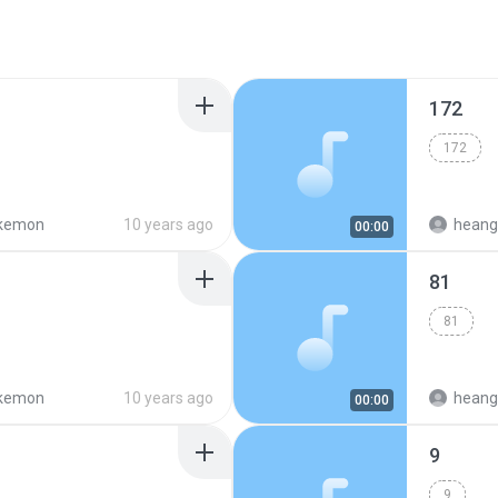
172
172
kemon
10 years ago
heang
00:00
81
81
kemon
10 years ago
heang
00:00
9
9