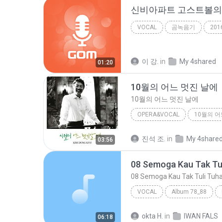
신비아파트 고스트볼의 
VOCAL
곰녹음기
201
이 강.
in
My 4shared
01:20
10월의 어느 멋진 날에
10월의 어느 멋진 날에
OPERA&VOCAL
2011
10월의 어느 멋진 날
진석 조.
in
My 4share
03:56
Opera&Vocal
08 Semoga Kau Tak Tu
08 Semoga Kau Tak Tuli Tuh
VOCAL
Album 78_88
08 Semoga Kau Tak Tuli Tuhan
okta H.
in
IWAN FALS
06:18