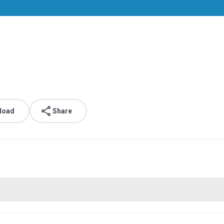
load
Share