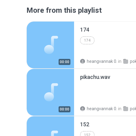
More from this playlist
174
174
heangvannak 0.
in
po
00:00
pikachu.wav
heangvannak 0.
in
po
00:00
152
152