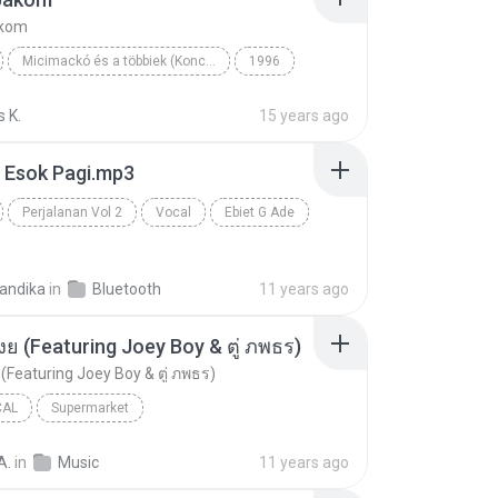
kom
Micimackó és a többiek (Koncert)
1996
udit
Vocal
Ákom-bákom
 K.
15 years ago
i Esok Pagi.mp3
Perjalanan Vol 2
Vocal
Ebiet G Ade
kandika
in
Bluetooth
11 years ago
ย (Featuring Joey Boy & ตู่ ภพธร)
(Featuring Joey Boy & ตู่ ภพธร)
CAL
Supermarket
โอมจงเงย (Featuring Joey Boy & ตู่ ภพธร)
แสตมป์ อภิวัชร์
A.
in
Music
11 years ago
l