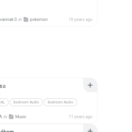
vannak 0.
in
pokemon
10 years ago
เธอ
อ
CAL
Bedroom Audio
Bedroom Audio
อ
Pop Vocal
A.
in
Music
11 years ago
bákom