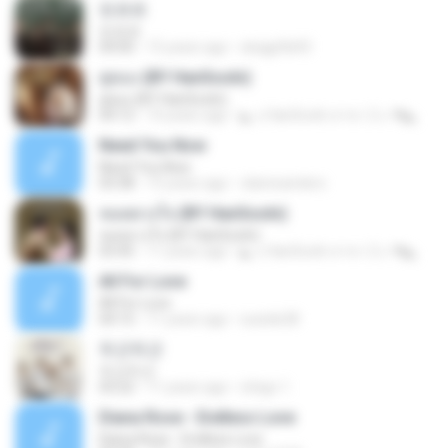
또르르
또르르
04:00
15 years ago
skagpfla93
คู่คอง (BY HanSooIn)
คู่คอง (BY HanSooIn)
04:12
10 years ago
◣ ๏ HanSooIn สาขา 2 ๏ ◥ ◣.
Need You Now
Need You Now
03:38
15 years ago
clairesanders
หมดดวงใจ (BY HanSooIn)
หมดดวงใจ (BY HanSooIn)
03:45
11 years ago
◣ ๏ HanSooIn สาขา 2 ๏ ◥ ◣.
All For Love
All For Love
04:15
11 years ago
sueide28
두근두근
두근두근
03:22
11 years ago
ichigo 1.
Diana Rose - Endless Love
Diana Rose - Endless Love