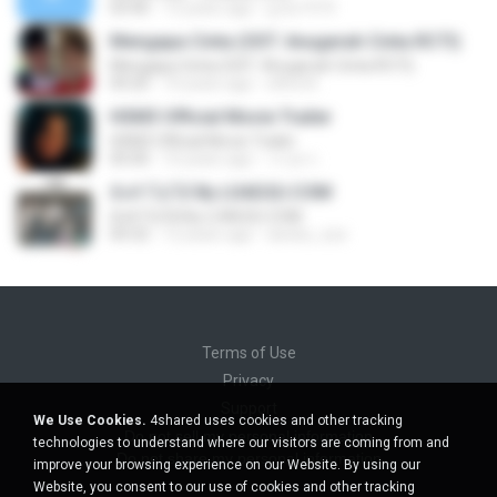
03:40
13 years ago
g-bo1973
Mengapa Cinta (OST. Anugerah Cinta RCTI)
Mengapa Cinta (OST. Anugerah Cinta RCTI)
04:20
10 years ago
elfira N.
HSM3 Official Movie Trailer
HSM3 Official Movie Trailer
05:00
10 years ago
วรวุด ก.
ยังทำไม่ได้ By LOAD2U.COM
ยังทำไม่ได้ By LOAD2U.COM
04:32
12 years ago
da.kiiz_zzz
Terms of Use
Privacy
Support
We Use Cookies.
4shared uses cookies and other tracking
Do not sell my personal information
technologies to understand where our visitors are coming from and
Do not share my personal information
improve your browsing experience on our Website. By using our
Website, you consent to our use of cookies and other tracking