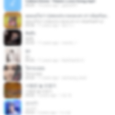
Celine Dione -Titanic Love Song.mp3
05:09
14 years ago
galois091
คุณแม่ไม่ว่า (เพลงประกอบละคร สาวน้อยร้อยล้าน)
คุณแม่ไม่ว่า (เพลงประกอบละคร สาวน้อยร้อยล้าน)
03:36
11 years ago
อัยการ เ.
คิดถึง
คิดถึง
03:55
11 years ago
reem6_1
จูบ
จูบ
04:35
11 years ago
RatChanOn O.
ใครจะยอม
ใครจะยอม
04:20
11 years ago
samsung_boat
사랑은 늘 도망가
사랑은 늘 도망가
04:02
5 years ago
기은 곽.
소나기
소나기
03:53
2 years ago
이시영