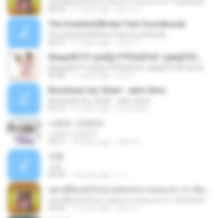
เพลงที่ยังแต่งไม่จบ (เพลงประกอบละคร สาวน้อยร้อยล้าน)
04:36
11 years ago
อัยการ เ.
The Scientist(Wicker Park Soundtrack)
The Scientist(Wicker Park Soundtrack)
05:07
11 years ago
erick G.
б¤идґйГСЎ (аѕЕ§»ГРЎНєЕР¤Г гµйа§ТЁС№·Гм) [AeLOAD]
б¤идґйГСЎ (аѕЕ§»ГРЎНєЕР¤Г гµйа§ТЁС№·Гм) [AeLOAD]
03:36
11 years ago
put S.
Khushiyan Aur Gham - akim dima
Khushiyan Aur Gham - akim dima
05:15
11 years ago
boypinkko
나에게 그대만이
나에게 그대만이
03:51
10 years ago
영배 박.
卡农
卡农
04:49
14 years ago
L J.
เพลงที่ยังแต่งไม่จบ (เพลงประกอบละคร สาวน้อยร้อยล้าน)
เพลงที่ยังแต่งไม่จบ (เพลงประกอบละคร สาวน้อยร้อยล้าน)
04:36
11 years ago
อัยการ เ.