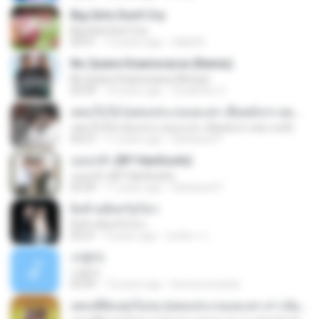
Big Girls Don't Cry
Big Girls Don't Cry
04:31
13 years ago
rldkdh5
No Quiere Enamorarse (Remix)
No Quiere Enamorarse (Remix)
03:59
10 years ago
ZonaFlow O.
เพลงใบไม้ (เพลงประกอบละคร เลือดมังกร ตอน หงส์)
เพลงใบไม้ (เพลงประกอบละคร เลือดมังกร ตอน หงส์)
04:27
11 years ago
Sattawat P.
แอบกลัว (BY HanSooIn)
แอบกลัว (BY HanSooIn)
03:39
11 years ago
Sattawat P.
ยิ่งห้ามยิ่งหวั่นไหว
ยิ่งห้ามยิ่งหวั่นไหว
03:31
9 years ago
ชลธิชา จ.
사랑아
사랑아
03:59
13 years ago
bennyromando
เพลงที่ยังแต่งไม่จบ (เพลงประกอบละคร สาวน้อยร้อยล้าน)