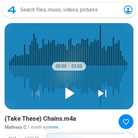
00:00
03:05
(Take These) Chains.m4a
Matheus C.
1 month ago
more...