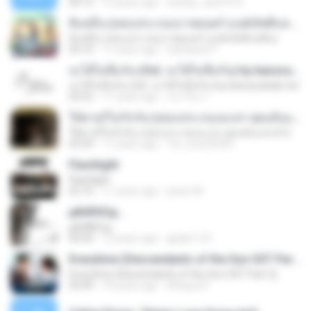
04:15
12 years ago
wesley_ana1973
สิบหมื่น (เพลงประกอบภาพยนตร์ มนต์เลิฟสิบหมื่น)
สิบหมื่น (เพลงประกอบภาพยนตร์ มนต์เลิฟสิบหมื่น)
03:10
11 years ago
Sattawat P.
จะได้ไม่ลืมกัน (Ost. จะได้ไม่ลืมกัน) by banzsudsab.net
จะได้ไม่ลืมกัน (Ost. จะได้ไม่ลืมกัน) by banzsudsab.net
03:52
11 years ago
ประวีณ ก.
ให้ตายก็ไม่รักกัน (เพลงประกอบละคร สุดแค้นแสนรัก)
ให้ตายก็ไม่รักกัน (เพลงประกอบละคร สุดแค้นแสนรัก)
03:29
11 years ago
Yui_new26450
Flashlight
Flashlight
02:10
11 years ago
junior M.
µйё®іЄїд...
µйё®іЄїд...
04:00
12 years ago
gpqls1131
Everytime (Descendants of the Sun OST Part.2)
Everytime (Descendants of the Sun OST Part.2)
03:09
10 years ago
Atitaya R.