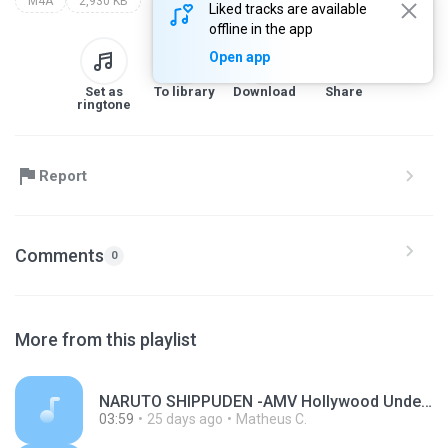
M4A
2,930 KB
Liked tracks are available
offline in the app
Open app
Set as
To library
Download
Share
ringtone
Report
Comments
0
More from this playlist
NARUTO SHIPPUDEN -AMV Hollywood Undead_128k.ogg
03:59
25 days ago
Matheus C.