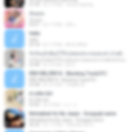
01:29
約 15 年前
resza.mayong
ฉันยอม
ฉันยอม
03:01
約 11 年前
หนึ่ง เ.
Hello
Hello
03:18
約 17 年前
Mr.So What
รักกันแล้วต้องไว้ใจ (เพลงประกอบละคร สายลับรักป่วน) BY : URBOYGET
รักกันแล้วต้องไว้ใจ (เพลงประกอบละคร สายลับรักป่วน) BY : URBOYGET
03:48
約 10 年前
jitti S.
ÊÑ­­Ò³ÃÑ¡ ÊÑ­­Ò³ã¨ (Backing Track)?
ÊÑ­­Ò³ÃÑ¡ ÊÑ­­Ò³ã¨ (Backing Track)?
03:38
約 12 年前
Chakkit W.
A Little Girl
A Little Girl
03:46
約 9 年前
エト エ.
Mohabbat Ho Na Jaaye - Songspk.name
Mohabbat Ho Na Jaaye - Songspk.name
06:32
約 11 年前
ratheesh.2413