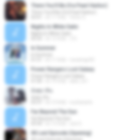
There You'll Be (fra Pearl Harbor)
There You'll Be (fra Pearl Harbor)
03:41
約 11 年前
Victor S.
Nights In White Satin
Nights In White Satin
05:35
約 12 年前
Z D.
In Summer
In Summer
01:51
約 11 年前
oscaringo92
Power Rangers Lost Galaxy
Power Rangers Lost Galaxy
01:00
約 15 年前
abel_os1
อังศุมาลิน
อังศุมาลิน
03:37
約 13 年前
nuchanarts
Far Beyond The Sun
Far Beyond The Sun
05:44
約 13 年前
zee G.
00 Last Episode (Opening)
00 Last Episode (Opening)