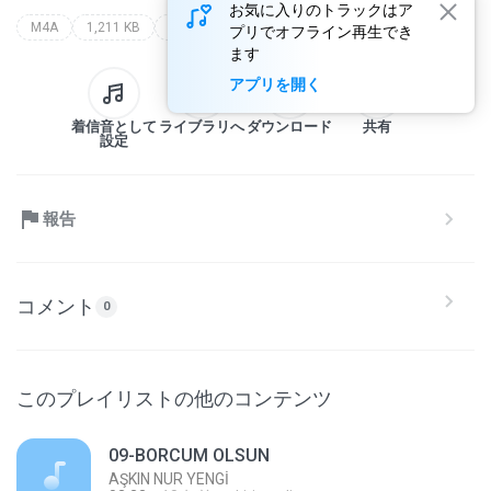
お気に入りのトラックはア
M4A
1,211 KB
Saund Track
kurtlar vadisi best of
all artist
プリでオフライン再生でき
ます
アプリを開く
着信音として
ライブラリへ
ダウンロード
共有
設定
報告
コメント
0
このプレイリストの他のコンテンツ
09-BORCUM OLSUN
AŞKIN NUR YENGİ