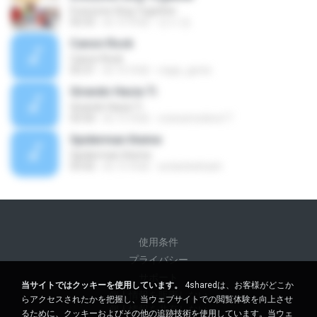
Everyone Sing Together
02:52
約 10 年前
민서 정.
Canon Rock
Canon Rock
05:31
約 16 年前
naga_genie
Girando Hacia Ti
Girando Hacia Ti
03:50
約 15 年前
orianamedina17
Spiderman theme
Spiderman theme
03:42
約 15 年前
arslanbektash
使用条件
プライバシー
サポート
当サイトではクッキーを使用しています。
4sharedは、お客様がどこか
個人情報を販売しない
らアクセスされたかを把握し、当ウェブサイトでの閲覧体験を向上させ
個人情報を共有しない
るために、クッキーおよびその他の追跡技術を使用しています。当ウェ