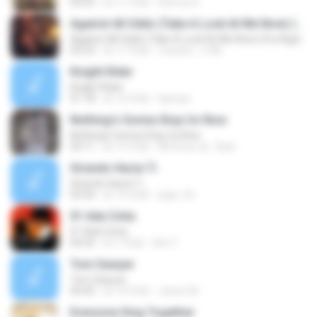
03:55
約 11 年前
Demoe K.
Against All Odds (Take A Look At Me Now) (fra Against All Odds)
Against All Odds (Take A Look At Me Now) (fra Against All Odds)
03:23
約 17 年前
mariam_1186
Knight Rider
Knight Rider
01:18
約 16 年前
hptuae
Nothing's Gonna Stop Us Now
Nothing's Gonna Stop Us Now
03:11
約 15 年前
Mr.Dmar aL-7arbi
Girando Hacia Ti
Girando Hacia Ti
03:50
約 16 年前
papi_9z
01 Ada Cinta
01 Ada Cinta
04:55
約 7 年前
Dini Y.
Tom Sawyer
Tom Sawyer
04:45
約 10 年前
Júnior M.
Everyone Sing Together