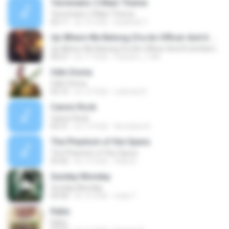
Terminator 2 Main Theme
Terminator 2 Main Theme
02:11
約 16 年前
khalifa611
Up Where We Belong (fra An Officer And A Gentleman)
Up Where We Belong (fra An Officer And A Gentleman)
04:27
約 17 年前
mariam_1186
Odin Doma
Odin Doma
02:16
約 12 年前
Lukman K.
Canon Rock
Canon Rock
05:31
約 13 年前
Arnoldus B.
The Phantom of the Opera
The Phantom of the Opera
03:42
約 13 年前
Rully B.
Sunday Monday
Sunday Monday
04:40
約 16 年前
india T.
Kaba
Kaba