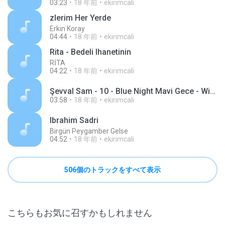
03:23
18 年前
ekirimcali
zlerim Her Yerde
Erkin Koray
04:44
18 年前
ekirimcali
Rita - Bedeli Ihanetinin
RİTA
04:22
18 年前
ekirimcali
Şevval Sam - 10 - Blue Night Mavi Gece - With Blanquito Man & Candine Cannabis, New York City
03:58
18 年前
ekirimcali
Ibrahim Sadri
Birgün Peygamber Gelse
04:52
18 年前
ekirimcali
506個のトラックをすべて表示
こちらもお気に召すかもしれません