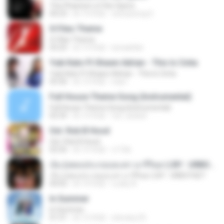
The Phantom of the Opera
04:23
約 14 年前
seonyeong S.
X-Files Theme
X-Files Theme
03:25
約 13 年前
lumaehler
Yuki Kato Ft Shawn Adrian - This Is Cinta
Yuki Kato Ft Shawn Adrian - This Is Cinta
03:36
約 12 年前
iraa I.
Full House Theme Song (Instrumental)
Full House Theme Song (Instrumental)
02:35
約 13 年前
fyri_dudud
Ost. Rob B Hood
Ost. Rob B Hood
02:56
約 15 年前
c17ek
เจ็บ (เพลงประกอบละคร นารีริษยา) BY : URBOYGET
เจ็บ (เพลงประกอบละคร นารีริษยา) BY : URBOYGET
04:02
約 10 年前
Lucky A.
In Summer
In Summer
01:51
約 12 年前
stevany.25