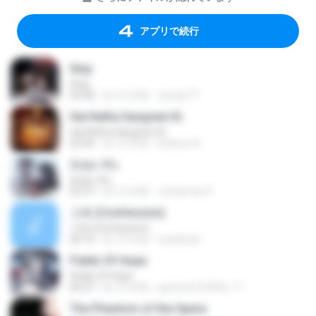
アプリで続行
Stay
Stay
03:40
約 12 年前
cloudy77
Hai Katha Sangram Ki
Hai Katha Sangram Ki
03:45
約 12 年前
khairun N.
อังศุมาลิน
อังศุมาลิน
03:37
約 13 年前
Juthamas K.
고해 (Confession)
고해 (Confession)
04:10
約 15 年前
narabode
Fields Of Hope
Fields Of Hope
05:07
約 15 年前
qaswed123456_11
The Phantom of the Opera