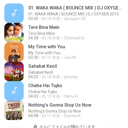
01. WAKA WAKA ( BOUNCE MIX ) DJ OXYGEN 2010
01. WAKA WAKA ( BOUNCE MIX ) DJ OXYGEN 2010
03:45
約 16 年前
djoxygen.02
Tere Bina Mein
Tere Bina Mein
04:58
約 10 年前
Choiriyah R.
My Time with You
My Time with You
03:30
約 11 年前
Leni M.
Sahabat Kecil
Sahabat Kecil
04:05
約 15 年前
pitunkq
Chaha Hai Tujko
Chaha Hai Tujko
04:43
約 12 年前
fahru R.
Nothing's Gonna Stop Us Now
Nothing's Gonna Stop Us Now
04:08
約 11 年前
Demoe K.
さらにファイルが隠れています