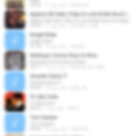
Kaba
Demoe K.
11 سال پیش
03:55
Against All Odds (Take A Look At Me Now) (fra Against All Odds)
Against All Odds (Take A Look At Me Now) (fra Against All Odds)
mariam_1186
17 سال پیش
03:23
Knight Rider
Knight Rider
hptuae
16 سال پیش
01:18
Nothing's Gonna Stop Us Now
Nothing's Gonna Stop Us Now
Mr.Dmar aL-7arbi
15 سال پیش
03:11
Girando Hacia Ti
Girando Hacia Ti
papi_9z
16 سال پیش
03:50
01 Ada Cinta
01 Ada Cinta
Dini Y.
7 سال پیش
04:55
Tom Sawyer
Tom Sawyer
Júnior M.
10 سال پیش
04:45