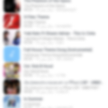
The Phantom of the Opera
The Phantom of the Opera
seonyeong S.
14 سال پیش
04:23
X-Files Theme
X-Files Theme
lumaehler
13 سال پیش
03:25
Yuki Kato Ft Shawn Adrian - This Is Cinta
Yuki Kato Ft Shawn Adrian - This Is Cinta
iraa I.
12 سال پیش
03:36
Full House Theme Song (Instrumental)
Full House Theme Song (Instrumental)
fyri_dudud
13 سال پیش
02:35
Ost. Rob B Hood
Ost. Rob B Hood
c17ek
15 سال پیش
02:56
เจ็บ (เพลงประกอบละคร นารีริษยา) BY : URBOYGET
เจ็บ (เพลงประกอบละคร นารีริษยา) BY : URBOYGET
Lucky A.
10 سال پیش
04:02
In Summer
In Summer