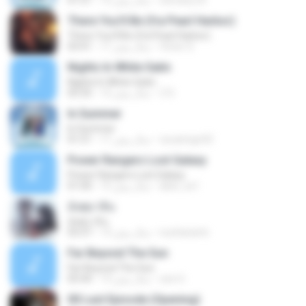
stevany.25
12 سال پیش
01:51
There You'll Be (fra Pearl Harbor)
There You'll Be (fra Pearl Harbor)
Victor S.
11 سال پیش
03:41
Nights In White Satin
Nights In White Satin
Z D.
12 سال پیش
05:35
In Summer
In Summer
oscaringo92
11 سال پیش
01:51
Power Rangers Lost Galaxy
Power Rangers Lost Galaxy
abel_os1
15 سال پیش
01:00
อังศุมาลิน
อังศุมาลิน
nuchanarts
13 سال پیش
03:37
Far Beyond The Sun
Far Beyond The Sun
zee G.
13 سال پیش
05:44
00 Last Episode (Opening)