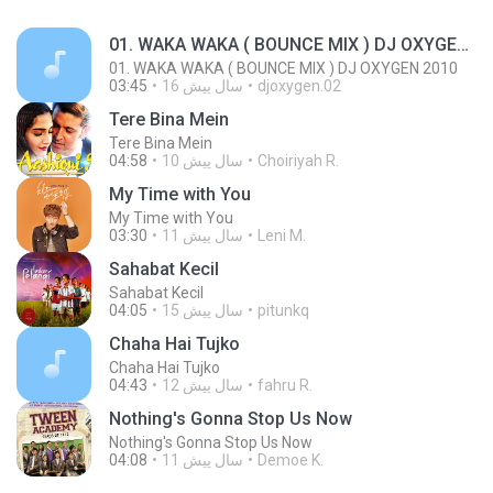
01. WAKA WAKA ( BOUNCE MIX ) DJ OXYGEN 2010
01. WAKA WAKA ( BOUNCE MIX ) DJ OXYGEN 2010
djoxygen.02
16 سال پیش
03:45
Tere Bina Mein
Tere Bina Mein
Choiriyah R.
10 سال پیش
04:58
My Time with You
My Time with You
Leni M.
11 سال پیش
03:30
Sahabat Kecil
Sahabat Kecil
pitunkq
15 سال پیش
04:05
Chaha Hai Tujko
Chaha Hai Tujko
fahru R.
12 سال پیش
04:43
Nothing's Gonna Stop Us Now
Nothing's Gonna Stop Us Now
Demoe K.
11 سال پیش
04:08