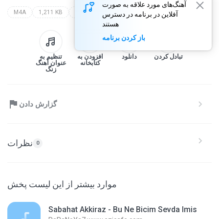
آهنگ‌های مورد علاقه به صورت
M4A
1,211 KB
Saund Track
kurtlar vadisi best of
all artist
آفلاین در برنامه در دسترس
هستند
باز کردن برنامه
تبادل کردن
دانلود
افزودن به
تنظیم به
کتابخانه
عنوان آهنگ
زنگ
گزارش دادن
نظرات
0
موارد بیشتر از این لیست پخش
Sabahat Akkiraz - Bu Ne Bicim Sevda Imis