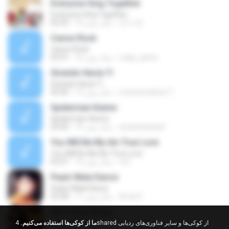
Everyone Sing Together
Everyone Sing Together
민서 정.
10 سال پیش
02:52
Canon Rock
Canon Rock
naga_genie
16 سال پیش
05:31
Girando Hacia Ti
Girando Hacia Ti
orianamedina17
15 سال پیش
03:50
Spiderman theme
Spiderman theme
arslanbektash
15 سال پیش
03:42
You Will Be My Ain True Love
You Will Be My Ain True Love
oi E.
14 سال پیش
02:31
Paani Wala Dance
Paani Wala Dance
Arsal C.
11 سال پیش
03:58
Ada Yang Hilang
Ada Yang Hilang
ما از کوکی‌ها استفاده می‌کنیم.
4shared از کوکی‌ها و سایر فناوری‌های ردیابی