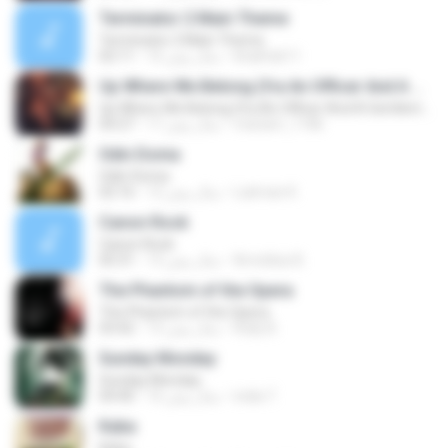
Terminator 2 Main Theme
Terminator 2 Main Theme
khalifa611
16 سال پیش
02:11
Up Where We Belong (fra An Officer And A Gentleman)
Up Where We Belong (fra An Officer And A Gentleman)
mariam_1186
17 سال پیش
04:27
Odin Doma
Odin Doma
Lukman K.
12 سال پیش
02:16
Canon Rock
Canon Rock
Arnoldus B.
13 سال پیش
05:31
The Phantom of the Opera
The Phantom of the Opera
Rully B.
13 سال پیش
03:42
Sunday Monday
Sunday Monday
india T.
16 سال پیش
04:40
Kaba