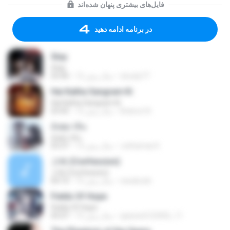
فایل‌های بیشتری پنهان شده‌اند
در برنامه ادامه دهید
Stay
Stay
cloudy77
12 سال پیش
03:40
Hai Katha Sangram Ki
Hai Katha Sangram Ki
khairun N.
12 سال پیش
03:45
อังศุมาลิน
อังศุมาลิน
Juthamas K.
13 سال پیش
03:37
고해 (Confession)
고해 (Confession)
narabode
15 سال پیش
04:10
Fields Of Hope
Fields Of Hope
qaswed123456_11
15 سال پیش
05:07