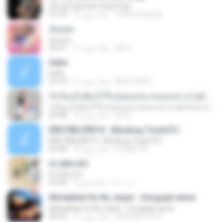
00 Last Episode (Opening)
resza.mayong
15 سال پیش
01:29
ฉันยอม
ฉันยอม
หนึ่ง เ.
11 سال پیش
03:01
Hello
Hello
Mr.So What
17 سال پیش
03:18
รักกันแล้วต้องไว้ใจ (เพลงประกอบละคร สายลับรักป่วน) BY : URBOYGET
รักกันแล้วต้องไว้ใจ (เพลงประกอบละคร สายลับรักป่วน) BY : URBOYGET
jitti S.
10 سال پیش
03:48
ÊÑ­­Ò³ÃÑ¡ ÊÑ­­Ò³ã¨ (Backing Track)?
ÊÑ­­Ò³ÃÑ¡ ÊÑ­­Ò³ã¨ (Backing Track)?
Chakkit W.
12 سال پیش
03:38
A Little Girl
A Little Girl
エト エ.
9 سال پیش
03:46
Mohabbat Ho Na Jaaye - Songspk.name
Mohabbat Ho Na Jaaye - Songspk.name
ratheesh.2413
11 سال پیش
06:32