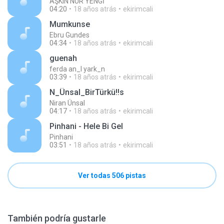
AŞKIN NUR YENGİ
04:20
18 años atrás
ekirimcali
Mumkunse
Ebru Gundes
04:34
18 años atrás
ekirimcali
guenah
ferda an_l yark_n
03:39
18 años atrás
ekirimcali
N_Ünsal_BirTürkü!!s
Niran Ünsal
04:17
18 años atrás
ekirimcali
Pinhani - Hele Bi Gel
Pinhani
03:51
18 años atrás
ekirimcali
Ver todas 506 pistas
También podría gustarle