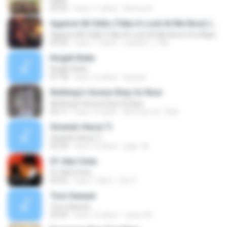
Kaba
03:55
hace 11 años
Demoe K.
Against All Odds (Take A Look At Me Now) (fra Against All Odds)
Against All Odds (Take A Look At Me Now) (fra Against All Odds)
03:23
hace 17 años
mariam_1186
Knight Rider
Knight Rider
01:18
hace 16 años
hptuae
Nothing's Gonna Stop Us Now
Nothing's Gonna Stop Us Now
03:11
hace 15 años
Mr.Dmar aL-7arbi
Girando Hacia Ti
Girando Hacia Ti
03:50
hace 16 años
papi_9z
01 Ada Cinta
01 Ada Cinta
04:55
hace 7 años
Dini Y.
Tom Sawyer
Tom Sawyer
04:45
hace 10 años
Júnior M.