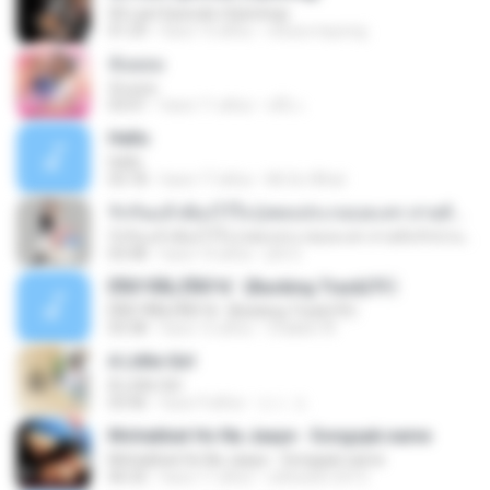
00 Last Episode (Opening)
01:29
hace 15 años
resza.mayong
ฉันยอม
ฉันยอม
03:01
hace 11 años
หนึ่ง เ.
Hello
Hello
03:18
hace 17 años
Mr.So What
รักกันแล้วต้องไว้ใจ (เพลงประกอบละคร สายลับรักป่วน) BY : URBOYGET
รักกันแล้วต้องไว้ใจ (เพลงประกอบละคร สายลับรักป่วน) BY : URBOYGET
03:48
hace 10 años
jitti S.
ÊÑ­­Ò³ÃÑ¡ ÊÑ­­Ò³ã¨ (Backing Track)?
ÊÑ­­Ò³ÃÑ¡ ÊÑ­­Ò³ã¨ (Backing Track)?
03:38
hace 12 años
Chakkit W.
A Little Girl
A Little Girl
03:46
hace 9 años
エト エ.
Mohabbat Ho Na Jaaye - Songspk.name
Mohabbat Ho Na Jaaye - Songspk.name
06:32
hace 11 años
ratheesh.2413