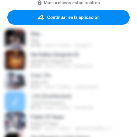
Más archivos están ocultos
Continuar en la aplicación
Stay
Stay
03:40
hace 12 años
cloudy77
Hai Katha Sangram Ki
Hai Katha Sangram Ki
03:45
hace 12 años
khairun N.
อังศุมาลิน
อังศุมาลิน
03:37
hace 13 años
Juthamas K.
고해 (Confession)
고해 (Confession)
04:10
hace 15 años
narabode
Fields Of Hope
Fields Of Hope
05:07
hace 15 años
qaswed123456_11