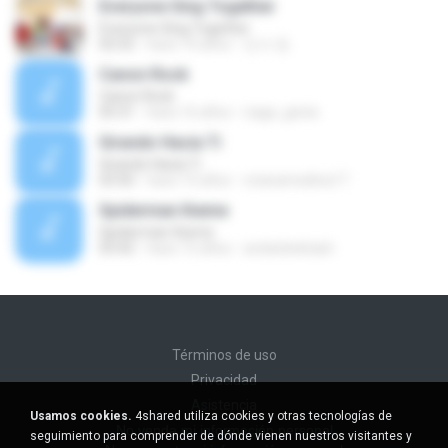
Everyone Sing Together
Everyone Sing Together
02:52
hace 10 años
민서 정.
Canon Rock
Canon Rock
05:31
hace 16 años
naga_genie
Girando Hacia Ti
Girando Hacia Ti
03:50
hace 15 años
orianamedina17
Spiderman theme
Spiderman theme
03:42
hace 15 años
arslanbektash
Términos de uso
Privacidad
Asistencia
Usamos cookies.
4shared utiliza cookies y otras tecnologías de
No venda mi información personal
seguimiento para comprender de dónde vienen nuestros visitantes y