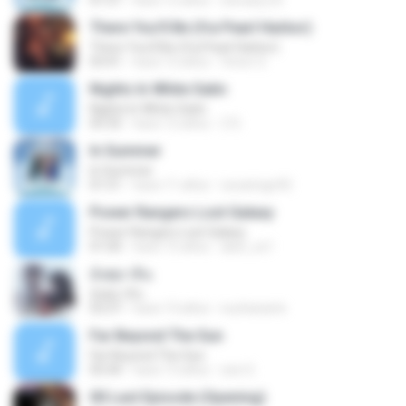
01:51
hace 12 años
stevany.25
There You'll Be (fra Pearl Harbor)
There You'll Be (fra Pearl Harbor)
03:41
hace 12 años
Victor S.
Nights In White Satin
Nights In White Satin
05:35
hace 12 años
Z D.
In Summer
In Summer
01:51
hace 11 años
oscaringo92
Power Rangers Lost Galaxy
Power Rangers Lost Galaxy
01:00
hace 15 años
abel_os1
อังศุมาลิน
อังศุมาลิน
03:37
hace 13 años
nuchanarts
Far Beyond The Sun
Far Beyond The Sun
05:44
hace 13 años
zee G.
00 Last Episode (Opening)