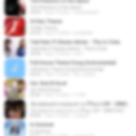
The Phantom of the Opera
The Phantom of the Opera
04:23
hace 14 años
seonyeong S.
X-Files Theme
X-Files Theme
03:25
hace 13 años
lumaehler
Yuki Kato Ft Shawn Adrian - This Is Cinta
Yuki Kato Ft Shawn Adrian - This Is Cinta
03:36
hace 12 años
iraa I.
Full House Theme Song (Instrumental)
Full House Theme Song (Instrumental)
02:35
hace 13 años
fyri_dudud
Ost. Rob B Hood
Ost. Rob B Hood
02:56
hace 15 años
c17ek
เจ็บ (เพลงประกอบละคร นารีริษยา) BY : URBOYGET
เจ็บ (เพลงประกอบละคร นารีริษยา) BY : URBOYGET
04:02
hace 10 años
Lucky A.
In Summer
In Summer