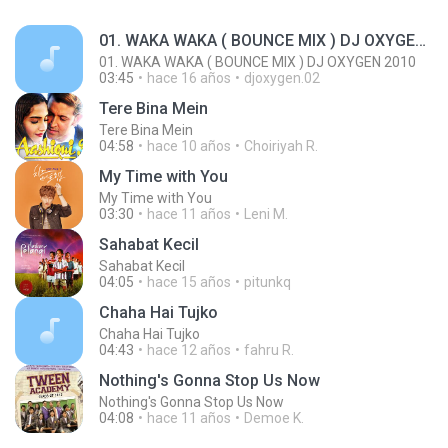
01. WAKA WAKA ( BOUNCE MIX ) DJ OXYGEN 2010
01. WAKA WAKA ( BOUNCE MIX ) DJ OXYGEN 2010
03:45
hace 16 años
djoxygen.02
Tere Bina Mein
Tere Bina Mein
04:58
hace 10 años
Choiriyah R.
My Time with You
My Time with You
03:30
hace 11 años
Leni M.
Sahabat Kecil
Sahabat Kecil
04:05
hace 15 años
pitunkq
Chaha Hai Tujko
Chaha Hai Tujko
04:43
hace 12 años
fahru R.
Nothing's Gonna Stop Us Now
Nothing's Gonna Stop Us Now
04:08
hace 11 años
Demoe K.