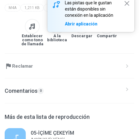
Las pistas que le gustan
M4A
1,211 KB
Saund Track
kurtlar vadisi best of
all artist
están disponibles sin
conexión en la aplicación
Abrir aplicación
Establecer
A la
Descargar
Compartir
como tono
biblioteca
de llamada
Reclamar
Comentarios
0
Más de esta lista de reproducción
05-İÇİME ÇEKEYİM