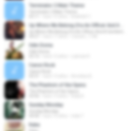
Terminator 2 Main Theme
Terminator 2 Main Theme
02:11
hace 16 años
khalifa611
Up Where We Belong (fra An Officer And A Gentleman)
Up Where We Belong (fra An Officer And A Gentleman)
04:27
hace 17 años
mariam_1186
Odin Doma
Odin Doma
02:16
hace 12 años
Lukman K.
Canon Rock
Canon Rock
05:31
hace 13 años
Arnoldus B.
The Phantom of the Opera
The Phantom of the Opera
03:42
hace 13 años
Rully B.
Sunday Monday
Sunday Monday
04:40
hace 16 años
india T.
Kaba