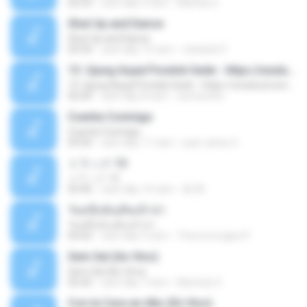
02:53
cách đây 9 năm
Mariela S.
Shut Up and Dance
Shut Up and Dance
03:54
cách đây 13 năm
rebekah P.
13. Ujung Aspal Pondok Gede - https://unulunul.wordpress.com/2016/11/11/iwan-fals-album-best-of-the-best-audio-flac
13. Ujung Aspal Pondok Gede - https://unulunul.wordpress.com/2016/11/11/iwan-fals-album-best-of-the-best-audio-flac
05:09
cách đây 8 năm
siementho
Cuenta Conmigo
Cuenta Conmigo
03:50
cách đây 11 năm
juan carlos S.
トラック 13
トラック 13
03:46
cách đây 14 năm
新 岡.
วันหนึ่งฉันเดินเข้าป่า
วันหนึ่งฉันเดินเข้าป่า
04:02
cách đây 9 năm
THommongkol P.
Sem Sal (Ao Vivo)
Sem Sal (Ao Vivo)
02:42
cách đây 7 năm
Mychely S.
Con la Cara en Alto (En Vivo)