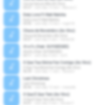
Con la Cara en Alto (En Vivo)
03:37
cách đây 13 năm
Marcos C.
Duty Love F.t Nati Natsha
Duty Love F.t Nati Natsha
04:45
cách đây 14 năm
rogert B.
Chuva de Novembro (Ao Vivo)
Chuva de Novembro (Ao Vivo)
05:07
cách đây 9 năm
Rafael M.
ทักครับ (feat. GUYGEEGEE)
ทักครับ (feat. GUYGEEGEE)
03:11
cách đây 4 năm
ari K.
O Que Tua Glória Fez Comigo (Ao Vivo)
O Que Tua Glória Fez Comigo (Ao Vivo)
06:39
cách đây 11 năm
flaviacrt
Last Christmas
Last Christmas
06:46
cách đây 15 năm
maewills
O Que É Que Tem (Ao Vivo)
O Que É Que Tem (Ao Vivo)
03:41
cách đây 9 năm
Renato F.