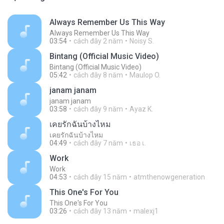
Always Remember Us This Way
Always Remember Us This Way
03:54
cách đây 2 năm
Noisy S.
Bintang (Official Music Video)
Bintang (Official Music Video)
05:42
cách đây 8 năm
Maulop O.
janam janam
janam janam
03:58
cách đây 9 năm
Ayaz K.
เคยรักฉันบ้างไหม
เคยรักฉันบ้างไหม
04:49
cách đây 7 năm
เธอ เ.
Work
Work
04:53
cách đây 15 năm
atmthenowgeneration
This One's For You
This One's For You
03:26
cách đây 13 năm
malexj1