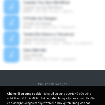
Cuando Tus Ojos Me Miran
Cuando Tus Ojos Me Miran
04:34
cách đây 14 năm
julprez
O Poder do Sangue
O Poder do Sangue
04:02
cách đây 9 năm
Pastora S.
Tarde (Sin Danos a Terceros)
Tarde (Sin Danos a Terceros)
04:16
cách đây 11 năm
sebas_12_espinosa
Safe With Me
Safe With Me
03:04
cách đây 12 năm
jpuppy22
Điều khoản Sử dụng
Bảo mật
Chúng tôi sử dụng cookie.
4shared sử dụng cookie và các công
Hỗ trợ
nghệ theo dõi khác để tìm hiểu nơi khách truy cập của chúng tôi đến
Không bán thông tin cá nhân của tôi
và cải thiện trải nghiệm duyệt web của Quý vị trên Trang web của