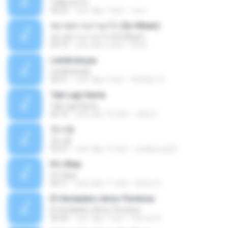
ไม่คิดนอกใจ
04:25
cách đây 7 năm
เธอ เ.
หมายความว่าอะไร (So Mean)
หมายความว่าอะไร (So Mean)
03:15
cách đây 9 năm
Na N.
Lembranças
Lembranças
04:31
cách đây 2 năm
Kethilyn A.
Tak Lagi Sama
Tak Lagi Sama
05:16
cách đây 14 năm
rizky S.
첫사랑
첫사랑
03:31
cách đây 14 năm
parkjisung33
It's Okay
It's Okay
04:11
cách đây 11 năm
Karen S.
El Verdadero Amor Perdona
El Verdadero Amor Perdona
04:43
cách đây 7 năm
Hernan B.