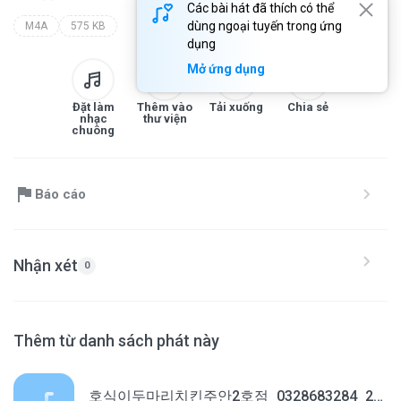
Các bài hát đã thích có thể
dùng ngoại tuyến trong ứng
M4A
575 KB
dụng
Mở ứng dụng
Đặt làm
Thêm vào
Tải xuống
Chia sẻ
nhạc
thư viện
chuông
Báo cáo
Nhận xét
0
Thêm từ danh sách phát này
호식이두마리치킨주안2호점_0328683284_20240110184803.m4a