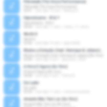
Pillowtalk (The Voice Performance)
Pillowtalk (The Voice Performance)
03:41
cách đây 10 năm
Mateus H.
Hipnotízame - W & Y
Hipnotízame - W & Y
04:04
cách đây 11 năm
marty_17_steve
Worth It
Worth It
03:46
cách đây 15 năm
laporte826
Mudou a Estação (feat. Henrique & Juliano) [Ao Vivo]
Mudou a Estação (feat. Henrique & Juliano) [Ao Vivo]
03:00
cách đây 9 năm
glaucinho_2009
A Hora É Agora (Ao Vivo)
A Hora É Agora (Ao Vivo)
04:08
cách đây 9 năm
Vitória A.
De Ladin
De Ladin
02:34
cách đây 11 năm
carlos.bronzeado
Amante Não Tem Lar (Ao Vivo)
Amante Não Tem Lar (Ao Vivo)