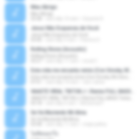
Meu Abrigo
Meu Abrigo
03:38
cách đây 10 năm
Eduardo R.
Jesus Não Esqueceu de Você
Jesus Não Esqueceu de Você
03:40
cách đây 9 năm
Pastora S.
Rolling Stone (Acoustic)
Rolling Stone (Acoustic)
03:27
cách đây 11 năm
noval C.
Esta vida me encanta remix (Con Smoky, Mc Davo, T-Killa, Don Aero, Tanke One, Little, Big Metra, Santa RM, Zimple y DJ Maxo)
Esta vida me encanta remix (Con Smoky, Mc Davo, T-Killa, Don Aero, Tanke One, Little, Big Metra, Santa RM, Zimple y DJ Maxo)
07:51
cách đây 14 năm
varo-carlos
VAASTE VIRAL TIKTOK🎶 | Remix FULL BASS Terbaru 2020
VAASTE VIRAL TIKTOK🎶 | Remix FULL BASS Terbaru 2020
03:18
cách đây 6 năm
Mohamad F.
Se Va Muriendo Mi Alma
Se Va Muriendo Mi Alma
03:58
cách đây 11 năm
mejie.pelina
ไม่คิดนอกใจ