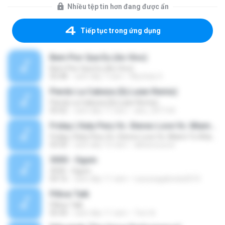
Nhiều tệp tin hơn đang được ẩn
Tiếp tục trong ứng dụng
Bem Pior Que Eu (Ao Vivo)
Bem Pior Que Eu (Ao Vivo)
02:48
cách đây 7 năm
Mychely S.
Pierdo La Cabeza (Dj Luian Remix)
Pierdo La Cabeza (Dj Luian Remix)
05:02
cách đây 11 năm
alex_007144
Friday ( Katy Pery Vs. Stereo Love Vs. Miami To Atlanta)
Friday ( Katy Pery Vs. Stereo Love Vs. Miami To Atlanta)
03:50
cách đây 15 năm
akbarsuryow
3030 - Ogum
3030 - Ogum
04:16
cách đây 11 năm
Laryssagabriela2010
Pillow Talk
Pillow Talk
05:44
cách đây 11 năm
Tom A.