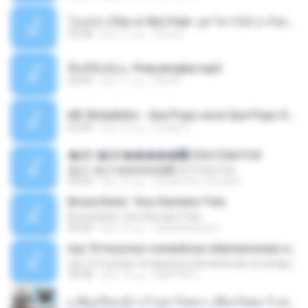
โอเคป่ะ (Yes or No) Feat. นุช วิลาวัลย์ อาร์สยาม - Flame.mp3
tsuora
منذ 11 عامًا
03:48
พื้นที่ซับซ้อน -Peacemaker.mp3
Ana N.
منذ 11 عامًا
04:44
MC Boladinho - Que Popo esse Que Popo Gigante (DjWn) (áudio Oficial).mp3
Lucas S.
منذ 12 عامًا
02:40
�Ԫ �Ԫ�����԰ (Ost.Club Frid
�Ԫ �Ԫ�����԰ (Ost.Club Frid
doraemon_bestdan
منذ 12 عامًا
04:42
Bruna Karla ' Sou Humano' Faix
Bruna Karla ' Sou Humano' Faix
carlosbizarelo1
منذ 16 عامًا
05:00
top 10 musicas romanticas internacionais as antigas que faz seu coraçao bater mais forte remix
top 10 musicas romanticas internacionais as antigas que faz seu coraçao bater mais forte remix
ANA ISIS L.
منذ 12 عامًا
36:28
( เสียงเรียกเข้า ) ร้ายๆ-ใจหมา-เชือกวิเศษ-ว้าเหว่.mp3