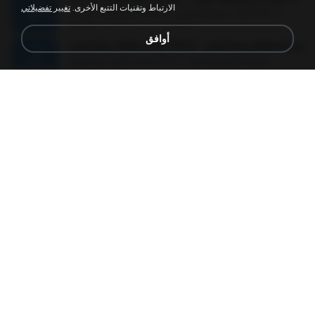
الارتباط وتقنيات التتبع الأخرى.
تغيير تفضيلاتي
Eu Tô Jogando Verde - Luan Satana ( DVD 2011 )
Juliana R.
منذ 12 عامًا
03:09
أوافق
summer eletro hits 2010 - sanfona eletronica
summer eletro hits 2010 - sanfona eletronica
dudu_muy_loko
منذ 16 عامًا
06:35
ลูกทุ่งแดนซ์ 2014 สงการต์แดนซ์ ดีเจ ต้น รีมิกซ์
ลูกทุ่งแดนซ์ 2014 สงการต์แดนซ์ ดีเจ ต้น รีมิกซ์
powerbass2009
منذ 12 عامًا
1:19:48
FUNK PROIBIDÃO 2012 MC FRANK MC SMITH MC LON MC DEDE MC DALESTE MC ROBA CENA MC K9 MC LUAN MC DINHO DA VP MC KELVINHO MC YOSHI MC DUHZINHO DA VR MC NOBRUH MC GALO SP - HINO PCC - PRIMEIRO COMANDO .mp3
Castornidas
منذ 12 عامًا
03:33
Wesley Safadão e Garota Safada _ CLAUDIA LEITE_REMIX_DJAMOROSO 2014.mp3
flavio.oliveira78
منذ 12 عامًا
03:08
เชือกวิเศษ ลาบานูน.mp3
kriangkrai T.
منذ 11 عامًا
04:45
쿵
쿵
동규 김.
منذ 10 أعوام
03:10