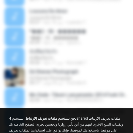
Loucura De Amor
Loucura De Amor
Leandro T.
منذ 16 عامًا
03:27
ᴹ��2 - 06 - ������
ᴹ��2 - 06 - ������
ชูพงษ์ แ.
منذ 11 عامًا
03:39
ทั้งที่ผิดก็ยังรัก
ทั้งที่ผิดก็ยังรัก
Kurozaki T.
منذ 11 عامًا
04:26
Ed Sheran Photograph
Ed Sheran Photograph
michelle R.
منذ 8 أعوام
04:17
Mc Dede -Tibum Lançamento 2014 Funk Chique Produçoes .mp3
ALLAN DOUGLAS C.
منذ 13 عامًا
02:44
ѕЕС§§Т№Ё№ Feat. а»ТЗЕХ ѕГѕФБЕ-ЕТєТ№Щ№
ѕЕС§§Т№Ё№ Feat. а»ТЗЕХ ѕГѕФБЕ-ЕТєТ№Щ№
نحن نستخدم ملفات تعريف الارتباط.
يستخدم 4shared ملفات تعريف الارتباط
MaxGi C.
منذ 11 عامًا
04:53
وتقنيات التتبع الأخرى لفهم من أين يأتي زوارنا وتحسين تجربة التصفح الخاصة بك
على موقعنا. باستخدامك لموقعنا، فإنك توافق على استخدامنا لملفات تعريف
Eu Tô Jogando Verde - Luan Satana ( DVD 2011 )