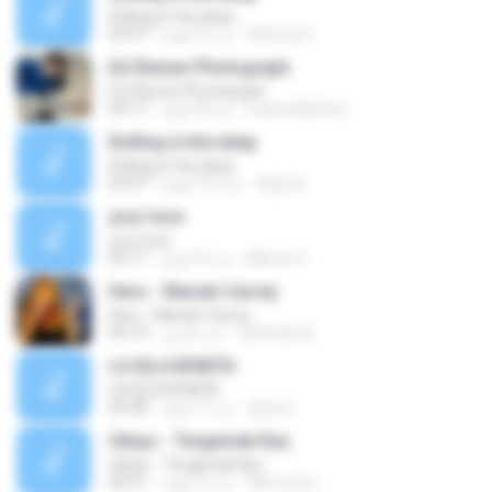
Rolling in the deep
Patricia C.
منذ 6 أعوام
03:47
Ed Sheran Photograph
Ed Sheran Photograph
Luana Martins
منذ 8 أعوام
04:17
Rolling in the deep
Rolling in the deep
희종 화.
منذ 10 أعوام
03:47
your love
your love
Marvio C.
منذ 9 أعوام
03:17
Hero - Mariah Carrey
Hero - Mariah Carrey
rachman B.
منذ عامين
04:19
LA ISLA BONITA
LA ISLA BONITA
장정선
منذ 7 أعوام
03:48
Ukays - Tergamak Kau
Ukays - Tergamak Kau
Hati Lara L.
منذ 5 أعوام
04:31