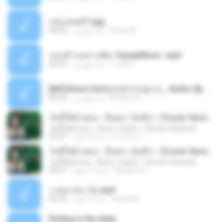
กล่องดนตรี.ogg
Chaer N.
منذ شهرين
00:00
รองเท้าบนทางเดิม-TamjaiMusic .mp3
วรวุฒิ บ.
منذ شهرين
06:33
[MV] Brave Girls(브레이브걸스) _ Rollin (롤린) (New Version).mp3
Andrea A.
منذ شهرين
03:22
วันที่ได้คำตอบ - มีนตรา อินทิรา【Cover Version】
วันที่ได้คำตอบ - มีนตรา อินทิรา【Cover Version】
กระต่าย ส.
منذ 5 أعوام
03:27
วันที่ได้คำตอบ - มีนตรา อินทิรา【Cover Version】
วันที่ได้คำตอบ - มีนตรา อินทิรา【Cover Version】
Vilaiysouk
منذ 12 شهرًا
03:27
วาสนาหมาวัด.mp3
raknai09
منذ 9 أعوام
03:59
Rolling in the deep