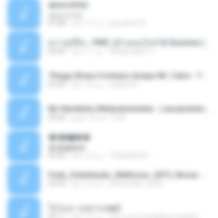
apascentar
apascentar
josysilver22
منذ 17 عامًا
07:08
ตราบธุรีดิน - PMC ปู่จ๋านลองไมค์ & Sixonine ( Cover Version ).mp3
KingSongCP แ.
منذ 11 عامًا
04:04
Thiago Brava Cristiano Araujo Mr. Catra - Ta Soltinha.mp3
rudiere07
منذ 13 عامًا
03:30
Mc Nandinho Malandramente - Lançamento 2016.mp3
Dj A.
منذ 10 أعوام
03:04
�ʧ�ѹ���
�ʧ�ѹ���
Thanaphat K.
منذ 12 عامًا
05:29
Funk_Ostentação_Melhores_2013_Novas MC GUIME, MC LON, MC RODOLFINHO, MC NEGUINHO DO KAXETA, MC Leo Da Baixada, MC Boy Do CHarmes.mp3
alexsander_patel
منذ 13 عامًا
35:29
ใจโลเล-วงสหาย.mp3
boy record studio[boy pala] B.
منذ 12 عامًا
05:11