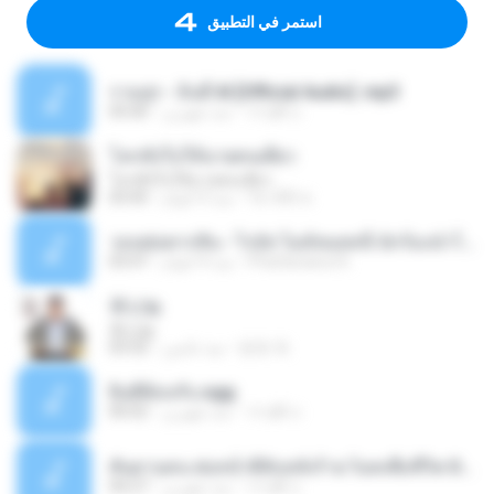
استمر في التطبيق
รามสูร - อินดี้ AI [Official Audio] .mp3
วรวุฒิ บ.
منذ شهرين
05:06
โลกทั้งใบให้นายคนเดียว
โลกทั้งใบให้นายคนเดียว
วิลาสินี ช.
منذ 3 أعوام
03:45
วอนพ่อตากสิน - ไรอัล ไมค์หมดหนี้ นักร้องนำโชค.mp3
Phattarawut K.
منذ 4 أعوام
03:47
못난놈
못난놈
윤호 최.
منذ عامين
03:32
ยินดีต้อนรับ.ogg
วรวุฒิ บ.
منذ شهرين
00:02
สันดานคน ต่อหน้าดีลับหลังร้าย ร็อคเพื่อชีวิต Official Audio.mp3
วรวุฒิ บ.
منذ شهرين
04:27