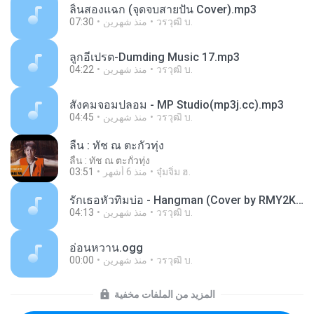
ลิ้นสองแฉก (จุดจบสายปั่น Cover).mp3
วรวุฒิ บ.
منذ شهرين
07:30
ลูกอีเปรต-Dumding Music 17.mp3
วรวุฒิ บ.
منذ شهرين
04:22
สังคมจอมปลอม - MP Studio(mp3j.cc).mp3
วรวุฒิ บ.
منذ شهرين
04:45
ลื่น : ทัช ณ ตะกั่วทุ่ง
ลื่น : ทัช ณ ตะกั่วทุ่ง
จุ๋มจิ๋ม ฮ.
منذ 6 أشهر
03:51
รักเธอหัวทิ่มบ่อ - Hangman (Cover by RMY2K)(mp3j.cc).mp3
วรวุฒิ บ.
منذ شهرين
04:13
อ่อนหวาน.ogg
วรวุฒิ บ.
منذ شهرين
00:00
المزيد من الملفات مخفية