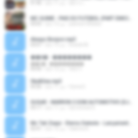
อัยการ เ.
منذ 11 عامًا
01:46
MC GUIME - PAIS DO FUTEBOL (PART EMICIDA) 2014.mp3
patrese100ideia
منذ 13 عامًا
03:03
Always Bonjovi.mp3
brando M.
منذ 13 عامًا
03:07
��â� - ��������
��â� - ��������
패턴 C.
منذ 12 عامًا
04:50
Sky&Sea.mp3
Ouma S.
منذ 11 عامًا
05:26
SUGAR - MARRON 5 SOM AUTOMOTIVO (DJ COTONETE BHZ).mp3
DjCotonete D.
منذ 11 عامًا
03:17
Mc Tati Zaqui - Eterno Daleste - Lançamento 2014.mp3
Sabrina A.
منذ 12 عامًا
02:41