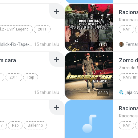
periferia 
Tribo da 
periferia
.2 - Livin' Legend
2011
RAP
tribo da 
Time Machine
Illslick-Fix-Tape-Vol-2-Livin-Legend
15 tahun lalu
Fernan
11:21
um cara
Zorro d
Zorro do 
s
2011
Rap
RAP/HIP
15 tahun lalu
jaja c
03:33
Racionai
07
Rap
Ballerino
RAP