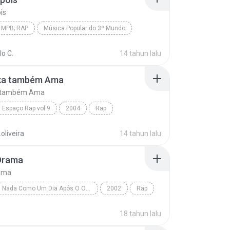
is
 MPB; RAP
Música Popular do 3º Mundo
 MPB; Rap
Vejo Depois
Rael da Rima
o C.
14 tahun lalu
oka também Ama
a também Ama
Espaço Rap vol 9
2004
Rap
ka também Ama
Racionais MC's
.oliveira
14 tahun lalu
Drama
ama
Nada Como Um Dia Após O Outro
2002
Rap
is MCs
Negro Drama
18 tahun lalu