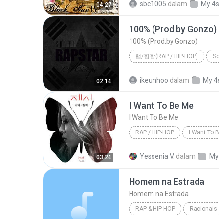
sbc1005
dalam
My 4s
04:27
100% (Prod.by Gonzo)
100% (Prod.by Gonzo)
랩/힙합(RAP / HIP-HOP)
So
2013
100% (Prod.by Gonz
ikeunhoo
dalam
My 4
02:14
도끼 (DOK2)
I Want To Be Me
I Want To Be Me
RAP / HIP-HOP
I Want To 
Jessi (제시) (Lucky J)
I W
Yessenia V.
dalam
My
03:24
Homem na Estrada
Homem na Estrada
RAP & HIP HOP
Racionais