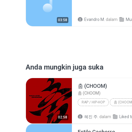
Evandro M.
dalam
Mu
03:58
Anda mungkin juga suka
춤 (CHOOM)
춤 (CHOOM)
RAP / HIP-HOP
춤 (CHOOM
Rap / Hip-hop
BABYMONS
혜진 주.
dalam
Liked 
02:58
Estilo Cachorro