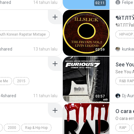
hared
14 tahun lalu
Felipe
02:11
¶йТЛТ
¶йТЛТЎв
uth Korean Rapstar Mixtape
HIP-HOP 
o)
랩/힙합(rap / hip-hop)
Hip-Hop 
shared
13 tahun lalu
kunka
03:59
See You
See You 
Be Me
2015
R&B RAP
ant To Be Me
Rap / Hip-hop
R&B Rap
 4shared
11 tahun lalu
Dj-Aun
03:57
O cara 
O cara er
2000
Rap & Hip Hop
RAP