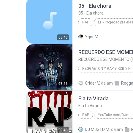
05 - Ela chora
05 - Ela chora
RAP
EP - Projeção pra ela
05 - Ela chora
Ygor M.
03:43
REGGAETON Y RAP Y R&B Y HIP
2011
Crider V.
dalam
Regga
03:56
REGGAETON Y RAP Y R&B Y HIP
Ela ta Virada
Ela ta Virada
RAP
Tribo da Periferia
Ela ta V
DJ MJSTD M.
dalam
03:43