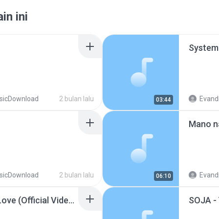
in ini
sicDownload
2 bulan lalu
Evand
03:44
sicDownload
2 bulan lalu
Evand
06:10
Silverchair - Miss You Love (Official Video).m4a