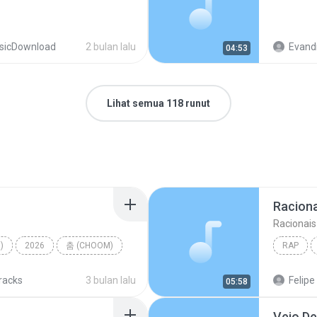
sicDownload
2 bulan lalu
Evand
04:53
Lihat semua 118 runut
Raciona
Racionais
)
2026
춤 (CHOOM)
RAP
TER
tracks
3 bulan lalu
Felipe
05:58
Vejo De