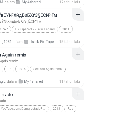
 M.
dalam
My 4shared
17 tahun lalu
ЎвЕЎ№ХйдБиБХґЗ§ЁС№·Гм
ЕЎ№ХйдБиБХґЗ§ЁС№·Гм
/ RAP
Fix Tape Vol.2 - Livin' Legend
2011
/ Rap
Illslick
¶йТЛТЎвЕЎ№ХйдБиБХґЗ§ЁС№·Гм
ng1981
dalam
Illslick-Fix-Tape-Vol-2-Livin-Legend
15 tahun lalu
 Again remix
Again remix
F7
2015
See You Again remix
g L.
dalam
My 4shared
11 tahun lalu
errado
rado
YouTube.com/DJmajestadeRAP
2013
Rap