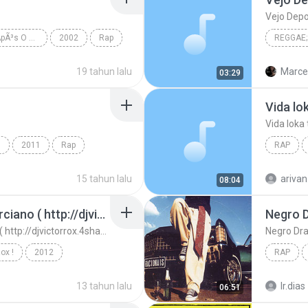
Vejo Depo
Nada Como Um Dia ApÃ³s O Outro Dia (Ri Depois)
2002
Rap
REGGAE;
 MC's
Reggae;
19 tahun lalu
Marcel
03:29
Vida l
Vida lok
s
2011
Rap
RAP
Vida lo
15 tahun lalu
arivan
08:04
Tribo Da Periferia - Marciano ( http://djvictorrox.4shared.com )
Negro 
Tribo Da Periferia - Marciano ( http://djvictorrox.4shared.com )
Negro Dr
ox !
2012
RAP
rrox@live.com
Raciona
13 tahun lalu
lr.dias
06:51
p://djvictorrox...