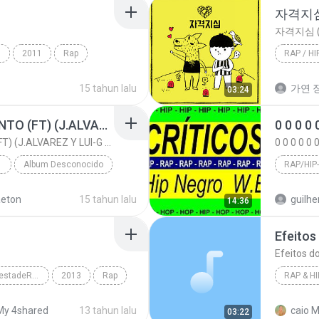
자격지심 
자격지심 (
s
2011
Rap
RAP / HI
15 tahun lalu
가연 장
03:24
RECUERDO ESE MOMENTO (FT) (J.ALVAREZ Y LUI-G 21 PLUS)
RECUERDO ESE MOMENTO (FT) (J.ALVAREZ Y LUI-G 21 PLUS)
 HOP
Album Desconocido
RAP/HIP
RECUERDO ESE MOMENTO (FT) (J.ALVAREZ Y LUI-G 21 PL...
ARCANGEL
eton
15 tahun lalu
guilhe
14:36
 HOP
Efeitos
Efeitos d
YouTube.com/DJmajestadeRAP
2013
Rap
RAP & H
irada
efeitos 
My 4shared
13 tahun lalu
caio M
03:22