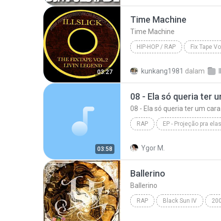
Time Machine
Time Machine
HIP-HOP / RAP
Fix Tape Vol
Hip-Hop / Rap
Illslick
kunkang1981
dalam
03:27
08 - Ela só queria ter 
08 - Ela só queria ter um cara
RAP
EP - Projeção pra ela
08 - Ela só queria ter um cara
Ygor M.
03:58
Ballerino
Ballerino
RAP
Black Sun IV
20
Leessang, Ali