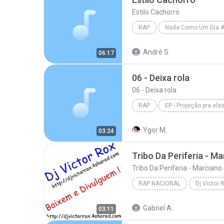
Estilo Cachorro
RAP
Estilo Cachorro
Racionais
André S.
06:17
06 - Deixa rola
06 - Deixa rola
RAP
EP - Projeção pra ela
06 - Deixa rola
Ygor M.
03:24
RAP NACIONAL
Dj Victor R
Rap Nacional
(m) djvicto
Gabriel A.
03:11
Tribo Da Periferia - Marciano ( htt