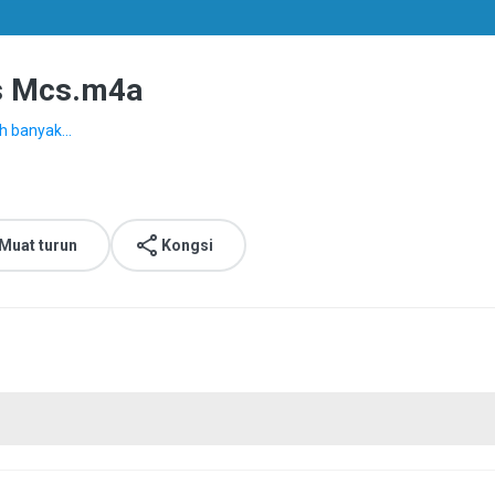
is Mcs.m4a
ih banyak...
Muat turun
Kongsi