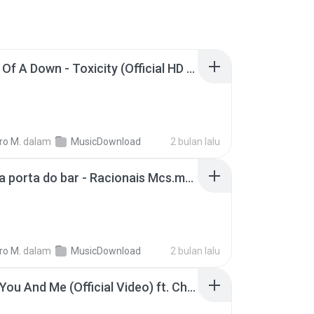
System Of A Down - Toxicity (Official HD Video).m4a
ro M.
dalam
MusicDownload
2 bulan lalu
Mano na porta do bar - Racionais Mcs.m4a
ro M.
dalam
MusicDownload
2 bulan lalu
SOJA - You And Me (Official Video) ft. Chris Boomer.m4a