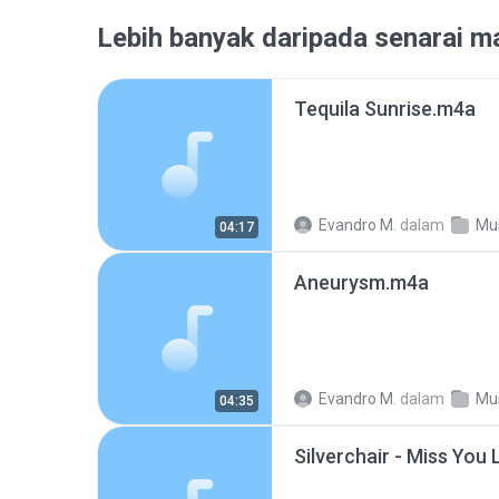
Lebih banyak daripada senarai ma
Tequila Sunrise.m4a
Evandro M.
dalam
Mu
04:17
Aneurysm.m4a
Evandro M.
dalam
Mu
04:35