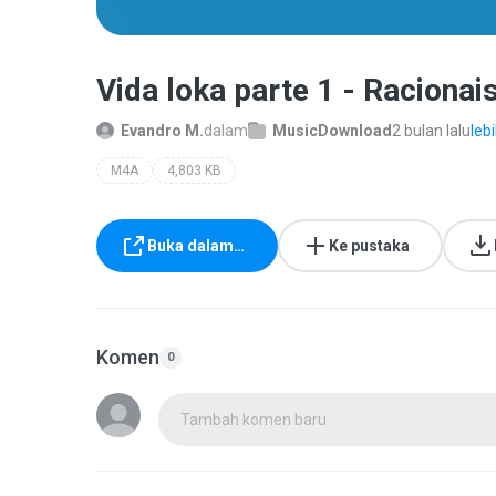
Vida loka parte 1 - Raciona
Evandro M.
dalam
MusicDownload
2 bulan lalu
leb
M4A
4,803 KB
Buka dalam…
Ke pustaka
Komen
0
Tambah komen baru