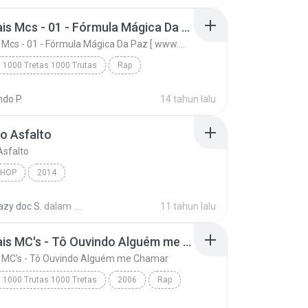
tribo
Rap & Hip-Hop
hip hop brasil
Racionais Mcs - 01 - Fórmula Mágica Da Paz [ www.MP3KING.com.br ].mp3
Periferia
2016
Efeitos do Longe
Racionais Mcs - 01 - Fórmula Mágica Da Paz [ www.MP3KING.com.br ].mp3
dj mixer
rap 2016
cd 4 ultimo
1000 Tretas 1000 Trutas
Rap
periferia
Racionais Mcs - 01 - Fórmula Mágica Da Paz [ www.M...
do P.
14 tahun lalu
Racionais MC's [ Www.Mp3king.Com.Br ]
o Asfalto
Asfalto
 HOP
2014
razy doc S.
dalam
11 tahun lalu
Racionais MC's - Tô Ouvindo Alguém me Chamar
s MC's - Tô Ouvindo Alguém me Chamar
1000 Trutas 1000 Tretas
2006
Rap
Racionais MC's - Tô Ouvindo Alguém me Chamar
Racionais MC's