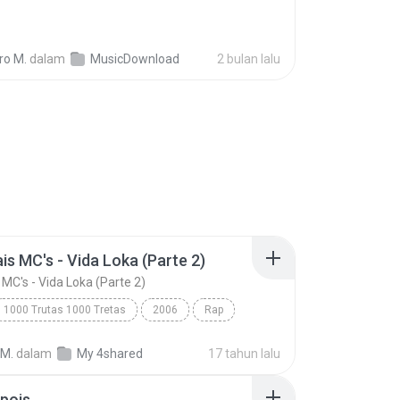
ro M.
dalam
MusicDownload
2 bulan lalu
is MC's - Vida Loka (Parte 2)
 MC's - Vida Loka (Parte 2)
1000 Trutas 1000 Tretas
2006
Rap
Racionais MC's - Vida Loka (Parte 2)
Racionais MC's
 M.
dalam
My 4shared
17 tahun lalu
pois