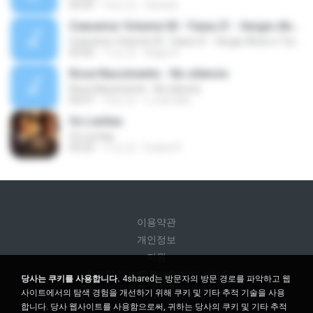
04:55
16년 전
felreis6
Cearamor Volume 03 - Faixa 21 - Sergio Alves e Tiaguinho
Cearamor Volume 03 - Faixa 21 - Sergio Alves e Tiaguinho
02:06
11년 전
Hiago R.
Rose Nascimento - No silencio
Rose Nascimento - No silencio
04:47
14년 전
l_marcello
Os Levitas
Os Levitas
04:20
11년 전
Eudes R.
이용약관
개인정보
지원
내 개인 정보를 판매하지 마십시오
당사는 쿠키를 사용합니다.
4shared는 방문자의 방문 경로를 파악하고 웹
내 개인 정보를 공유하지 마십시오
사이트에서의 탐색 경험을 개선하기 위해 쿠키 및 기타 추적 기술을 사용
합니다. 당사 웹사이트를 사용함으로써, 귀하는 당사의 쿠키 및 기타 추적