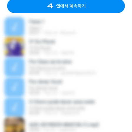
앱에서 계속하기
Faixa 1
Faixa 1
03:57
14년 전
Bruno D.
3ª Do Plural
3ª Do Plural
03:02
10년 전
italo M.
Por Deus eu te amo
Por Deus eu te amo
05:40
10년 전
givaldofigueredo D.
Por Amar Você
Por Amar Você
03:23
14년 전
Joice H.
O Choro pode durar uma noite
O Choro pode durar uma noite
05:44
13년 전
Fabiana A.
AUD-20190329-WA0156 (1).mp3
04:04
7년 전
Juliana R.