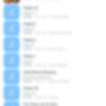
Faixa 12
Faixa 12
05:08
11년 전
muhammad I.
Faixa 2
Faixa 2
02:58
12년 전
jardesonlennon
Faixa 3
Faixa 3
03:47
15년 전
Leonardo T.
Faixa 1
Faixa 1
02:40
15년 전
carol.cabral
Uma Nova Historia
Uma Nova Historia
06:24
16년 전
aldeoncarlos1
Faixa 10
Faixa 10
04:34
18년 전
josnet
Por Deus eu te amo