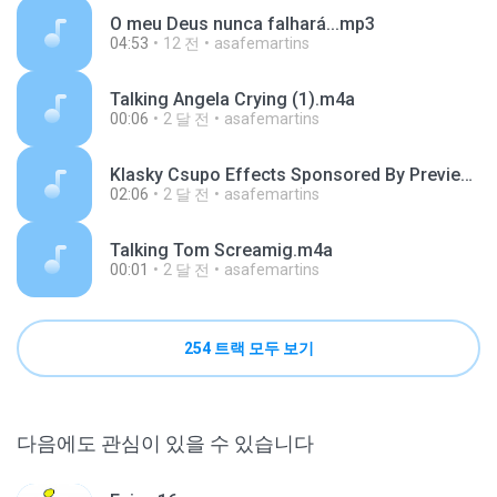
O meu Deus nunca falhará...mp3
04:53
12 전
asafemartins
Talking Angela Crying (1).m4a
00:06
2 달 전
asafemartins
Klasky Csupo Effects Sponsored By Preview 2 Effect.m4a
02:06
2 달 전
asafemartins
Talking Tom Screamig.m4a
00:01
2 달 전
asafemartins
254 트랙 모두 보기
다음에도 관심이 있을 수 있습니다