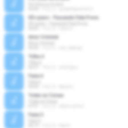
Por Deus eu te amo
05:40
10년 전
givaldofigueredo D.
09 Lazaro - Passando Pela Prova
09 Lazaro - Passando Pela Prova
04:05
15년 전
Fabio B.
Amor Criminal
Amor Criminal
03:35
15년 전
edu_kalango
Trilha 4
Trilha 4
03:57
14년 전
andreguru
Faixa 6
Faixa 6
04:30
14년 전
Maxiel L.
Todas as Coisas
Todas as Coisas
07:31
16년 전
aldeoncarlos1
Faixa 5
Faixa 5
06:19
12년 전
Rap N.