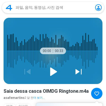
00:00
00:33
Saia dessa casca OIMDG Ringtone.m4a
asafemartins
2 달 전
더 보기...