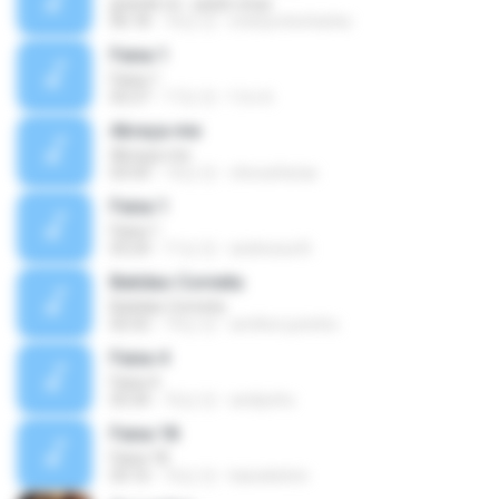
grande rio - paulo onça
06:18
10년 전
interpretecharles
Faixa 1
Faixa 1
02:27
17년 전
f.d.c.b
Abraça-me
Abraça-me
03:54
14년 전
chicoafarias
Faixa 1
Faixa 1
03:24
11년 전
andressa N.
Batidao Corneta
Batidao Corneta
02:52
19년 전
amilton.juninho
Faixa 4
Faixa 4
03:34
16년 전
andiynho
Faixa 18
Faixa 18
03:16
16년 전
kaioekelvin