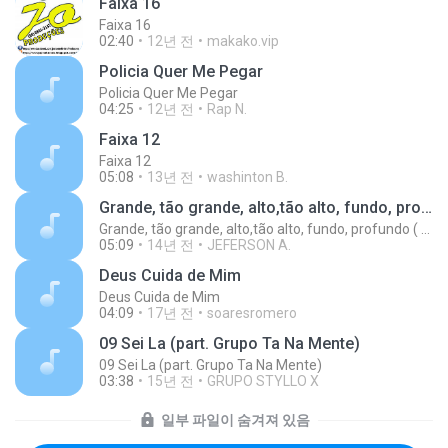
Faixa 16
Faixa 16
02:40
12년 전
makako.vip
Policia Quer Me Pegar
Policia Quer Me Pegar
04:25
12년 전
Rap N.
Faixa 12
Faixa 12
05:08
13년 전
washinton B.
Grande, tão grande, alto,tão alto, fundo, profundo ( o amor de Jesus)
Grande, tão grande, alto,tão alto, fundo, profundo ( o amor de Jesus)
05:09
14년 전
JEFERSON A.
Deus Cuida de Mim
Deus Cuida de Mim
04:09
17년 전
soaresromero
09 Sei La (part. Grupo Ta Na Mente)
09 Sei La (part. Grupo Ta Na Mente)
03:38
15년 전
GRUPO STYLLO X
일부 파일이 숨겨져 있음