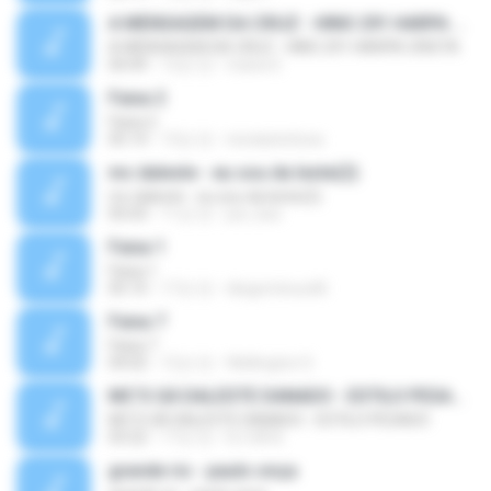
A MENSAGEM DA CRUZ - HINO 291 HARPA CRISTA
A MENSAGEM DA CRUZ - HINO 291 HARPA CRISTA
04:49
12년 전
maria S.
Faixa 2
Faixa 2
05:14
13년 전
nicolastxrluna
mc daleste - eu sou da leste(2)
mc daleste - eu sou da leste(2)
05:03
11년 전
joe_bzs
Faixa 1
Faixa 1
05:10
17년 전
diegominucelli
Faixa 7
Faixa 7
04:02
12년 전
Wellington S.
MC'S GÁ DALESTE DANADO - ESTILO PESADO
MC'S GÁ DALESTE DANADO - ESTILO PESADO
03:22
17년 전
DJ GÁ B.
grande rio - paulo onça