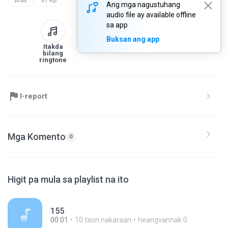
WAV
91 KB
Ang mga nagustuhang
audio file ay available offline
sa app
Buksan ang app
Itakda
Sa library
I-download
Ibahagi
bilang
ringtone
I-report
Mga Komento
0
Higit pa mula sa playlist na ito
155
00:01
10 taon nakaraan
heangvannak 0.