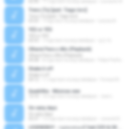
02:30
11 mga taon na ang nakalipas
Leonardo W.
Trevo (Tu) [part. Tiago Iorc]
Trevo (Tu) [part. Tiago Iorc]
03:25
7 mga taon na ang nakalipas
Laryssa N.
YES or YES
YES or YES
02:53
7 mga taon na ang nakalipas
성근 박.
Olharei Para o Alto (Playback)
Olharei Para o Alto (Playback)
04:28
8 mga taon na ang nakalipas
Felipe Pacheco
Shake it off
Shake it off
04:12
11 mga taon na ang nakalipas
Forward N.
Quadrilha - Músicas.wav
12:10
10 mga taon na ang nakalipas
Jean L.
On rainy days
On rainy days
03:37
13 mga taon na ang nakalipas
Junseob B.
LEGENDBOY - กฎของคนแพ้ feat.OZH & SK MTXF (Officia