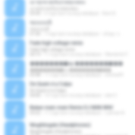
เมาทุกขวดเจ็บปวดทุกเพลง
เมาทุกขวดเจ็บปวดทุกเพลง
03:50
6 mga taon na ang nakalipas
Beer B.
ชอบแบบนี้
ชอบแบบนี้
01:06
7 mga taon na ang nakalipas
ขนิษฐา จ.
Fade high voltage remix
Fade high voltage remix
04:19
11 mga taon na ang nakalipas
Wanderilo P.
�������ѡ�ѹ �������ѡ���
�������ѡ�ѹ �������ѡ���
03:48
11 mga taon na ang nakalipas
sitichai49
De Quem é a Culpa
De Quem é a Culpa
04:00
10 mga taon na ang nakalipas
dani C.
Bukan main-main Remix DJ MAN.WAV
03:22
11 mga taon na ang nakalipas
Lukman A.
Ninghtingale (Headphones)
Ninghtingale (Headphones)