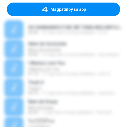
Magpatuloy sa app
OS HAWAIANOS É MC BR TOMA MULHER DJ BEL E YURI MIX 2010.wav 2.mp3
02:36
16 mga taon na ang nakalipas
DJ B.
Alem do horizonte
Alem do horizonte
04:36
13 mga taon na ang nakalipas
jessicapanissa
I Wanna Love You
I Wanna Love You
01:10
12 mga taon na ang nakalipas
john S.
Track 4
Track 4
04:19
11 mga taon na ang nakalipas
kaswee L.
Nem de Graça
Nem de Graça
02:59
7 mga taon na ang nakalipas
Donna B.
ร้องไห้ได้ไหม