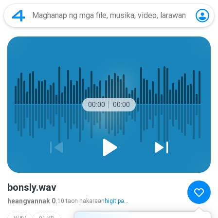
00:00
00:00
bonsly.wav
heangvannak 0.
10 taon nakaraan
higit pa...