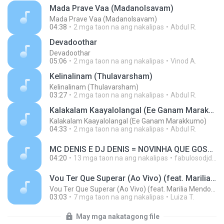
Mada Prave Vaa (Madanolsavam)
Mada Prave Vaa (Madanolsavam)
04:38
2 mga taon na ang nakalipas
Abdul R.
Devadoothar
Devadoothar
05:06
2 mga taon na ang nakalipas
Vinod A.
Kelinalinam (Thulavarsham)
Kelinalinam (Thulavarsham)
03:27
2 mga taon na ang nakalipas
Abdul R.
Kalakalam Kaayalolangal (Ee Ganam Marakkumo)
Kalakalam Kaayalolangal (Ee Ganam Marakkumo)
04:33
2 mga taon na ang nakalipas
Abdul R.
MC DENIS E DJ DENIS = NOVINHA QUE GOSTA DE DANÇAR.wav MUSIC MP3.mp3
04:20
13 mga taon na ang nakalipas
fabulosodjdenis
Vou Ter Que Superar (Ao Vivo) (feat. Marilia Mendonça)
Vou Ter Que Superar (Ao Vivo) (feat. Marilia Mendonça)
03:03
7 mga taon na ang nakalipas
Luiza T.
May mga nakatagong file