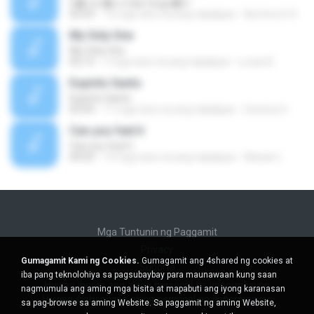
S� voc� e mais ningu�m
03:59
13 mga taon na ang nakalipas
Na Hora H O.
My Only One
My Only One
03:13
7 mga taon na ang nakalipas
Lucas B.
Espirito Santo
Espirito Santo
03:44
11 mga taon na ang nakalipas
Gessica U.
Can you feel it
Can you feel it
04:03
14 mga taon na ang nakalipas
Marian L.
Mga Tuntunin ng Paggamit
Privacy
Gumagamit Kami ng Cookies.
Gumagamit ang 4shared ng cookies at
Suporta
iba pang teknolohiya sa pagsubaybay para maunawaan kung saan
Huwag ibenta ang aking personal na impormasyon
nagmumula ang aming mga bisita at mapabuti ang iyong karanasan
Huwag ibahagi ang aking personal na impormasyon
sa pag-browse sa aming Website. Sa paggamit ng aming Website,