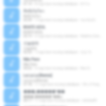
ร้องไห้ได้ไหม
01:14
8 mga taon na ang nakalipas
ต้าร์ ห.
ที่หนึ่งไม่ไหว
ที่หนึ่งไม่ไหว
03:39
7 mga taon na ang nakalipas
ชนกนันท์ เ.
BOATE AZUL
BOATE AZUL
03:19
6 mga taon na ang nakalipas
Adelmo Gois Costa A.
오늘밤에
오늘밤에
02:55
7 mga taon na ang nakalipas
민순 차.
Não Pare
Não Pare
04:53
4 mga taon na ang nakalipas
Neci S.
La La La [Remix]
La La La [Remix]
07:18
11 mga taon na ang nakalipas
Chi Ji Yong B.
���շ�����º��ѡ
���շ�����º��ѡ
04:17
11 mga taon na ang nakalipas
sitichai49