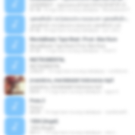
LEGENDBOY - กฎของคนแพ้ feat.OZH & SK MTXF (Officia
01:18
8 mga taon na ang nakalipas
Mookdawan P.
บุพเพสันนิวาส (เพลงประกอบละคร บุพเพสันนิวาส)
บุพเพสันนิวาส (เพลงประกอบละคร บุพเพสันนิวาส)
01:42
8 mga taon na ang nakalipas
สุชาวดี ศ.
MurdaBeatz Type Beat | Prod. Alex Kure
MurdaBeatz Type Beat | Prod. Alex Kure
01:55
7 mga taon na ang nakalipas
Cristi V.
INSTRUMENTAL
INSTRUMENTAL
2:33:27
10 mga taon na ang nakalipas
ronildomiranda4
jrsandora_merdekalah Indonesia mp3
jrsandora_merdekalah Indonesia mp3
03:41
11 mga taon na ang nakalipas
aguz G.
Pista 3
Pista 3
04:29
14 mga taon na ang nakalipas
castillodelflow
1004 (Angel)
1004 (Angel)
03:11
12 mga taon na ang nakalipas
cloe L.