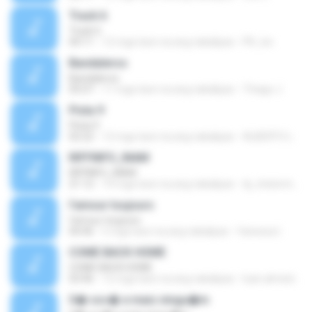
Track 6
Track 6
04:11
12 mga taon na ang nakalipas
PK_tsv
Bandaleros
Bandaleros
05:07
11 mga taon na ang nakalipas
Thiago J.
Pista 9
Pista 9
02:22
12 mga taon na ang nakalipas
ALBERTO L.
RIFFINFO_INAM
RIFFINFO_INAM
21:12
14 mga taon na ang nakalipas
dj_chatomixxmaster
l'amour toujours
l'amour toujours
04:46
5 mga taon na ang nakalipas
Vanessa I.
COME BACK HOME
COME BACK HOME
03:46
12 mga taon na ang nakalipas
luan.almeidaqs
S� voc� e mais ningu�m