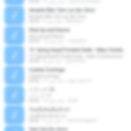
carlos.bronzeado
11 سال پیش
02:34
Amante Não Tem Lar (Ao Vivo)
Amante Não Tem Lar (Ao Vivo)
Mariela S.
9 سال پیش
02:53
Shut Up and Dance
Shut Up and Dance
rebekah P.
13 سال پیش
03:54
13. Ujung Aspal Pondok Gede - https://unulunul.wordpress.com/2016/11/11/iwan-fals-album-best-of-the-best-audio-flac
13. Ujung Aspal Pondok Gede - https://unulunul.wordpress.com/2016/11/11/iwan-fals-album-best-of-the-best-audio-flac
siementho
8 سال پیش
05:09
Cuenta Conmigo
Cuenta Conmigo
juan carlos S.
11 سال پیش
03:50
トラック 13
トラック 13
新 岡.
14 سال پیش
03:46
วันหนึ่งฉันเดินเข้าป่า
วันหนึ่งฉันเดินเข้าป่า
THommongkol P.
9 سال پیش
04:02
Sem Sal (Ao Vivo)