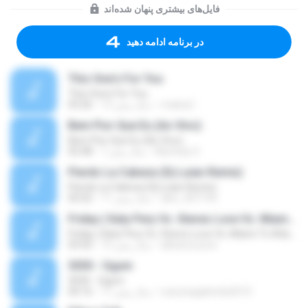
فایل‌های بیشتری پنهان شده‌اند
در برنامه ادامه دهید
This One's For You
This One's For You
malexj1
13 سال پیش
03:26
Bem Pior Que Eu (Ao Vivo)
Bem Pior Que Eu (Ao Vivo)
Mychely S.
7 سال پیش
02:48
Pierdo La Cabeza (Dj Luian Remix)
Pierdo La Cabeza (Dj Luian Remix)
alex_007144
11 سال پیش
05:02
Friday ( Katy Pery Vs. Stereo Love Vs. Miami To Atlanta)
Friday ( Katy Pery Vs. Stereo Love Vs. Miami To Atlanta)
akbarsuryow
15 سال پیش
03:50
3030 - Ogum
3030 - Ogum
Laryssagabriela2010
11 سال پیش
04:16