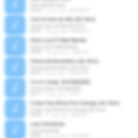
Sem Sal (Ao Vivo)
Mychely S.
7 سال پیش
02:42
Con la Cara en Alto (En Vivo)
Con la Cara en Alto (En Vivo)
Marcos C.
13 سال پیش
03:37
Duty Love F.t Nati Natsha
Duty Love F.t Nati Natsha
rogert B.
14 سال پیش
04:45
Chuva de Novembro (Ao Vivo)
Chuva de Novembro (Ao Vivo)
Rafael M.
9 سال پیش
05:07
ทักครับ (feat. GUYGEEGEE)
ทักครับ (feat. GUYGEEGEE)
ari K.
4 سال پیش
03:11
O Que Tua Glória Fez Comigo (Ao Vivo)
O Que Tua Glória Fez Comigo (Ao Vivo)
flaviacrt
11 سال پیش
06:39
Last Christmas
Last Christmas
maewills
15 سال پیش
06:46