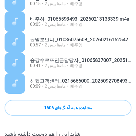
배주영
2 ماه‌ها پیش
00:15
배주하_01065593493_20260213133339.m4a
배주영
2 ماه‌ها پیش
00:05
윤말분언니_01036075608_20260216162542.m4a
배주영
2 ماه‌ها پیش
00:57
송강수로또연금담당자_01065837007_20251107105635.m4a
배주영
2 ماه‌ها پیش
00:41
신협고객센터_0215666000_20250927084931.m4a
배주영
2 ماه‌ها پیش
00:09
مشاهده همه آهنگ‌های 1606
شاید این را هم دوست داشته باشید