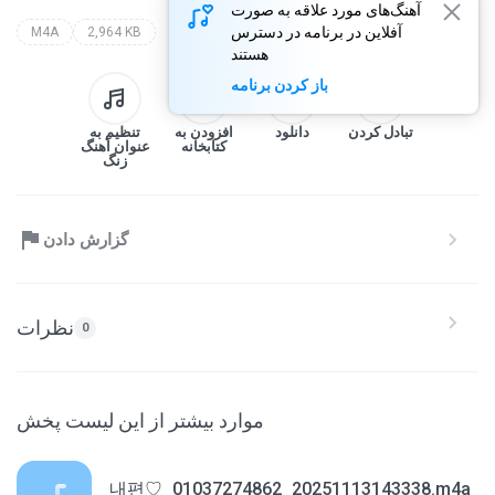
آهنگ‌های مورد علاقه به صورت
آفلاین در برنامه در دسترس
M4A
2,964 KB
هستند
باز کردن برنامه
تبادل کردن
دانلود
افزودن به
تنظیم به
کتابخانه
عنوان آهنگ
زنگ
گزارش دادن
نظرات
0
موارد بیشتر از این لیست پخش
내편♡_01037274862_20251113143338.m4a