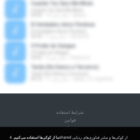
Cuando Tus Ojos Me Miran
Cuando Tus Ojos Me Miran
julprez
14 سال پیش
04:34
El Verdadero Amor Perdona
El Verdadero Amor Perdona
Hernan B.
7 سال پیش
04:43
O Poder do Sangue
O Poder do Sangue
Pastora S.
9 سال پیش
04:02
Tarde (Sin Danos a Terceros)
Tarde (Sin Danos a Terceros)
sebas_12_espinosa
11 سال پیش
04:16
شرايط استفاده
قوانين
پشتیبانی
اطلاعات شخصی من را نفروشید
ما از کوکی‌ها استفاده می‌کنیم.
4shared از کوکی‌ها و سایر فناوری‌های ردیابی