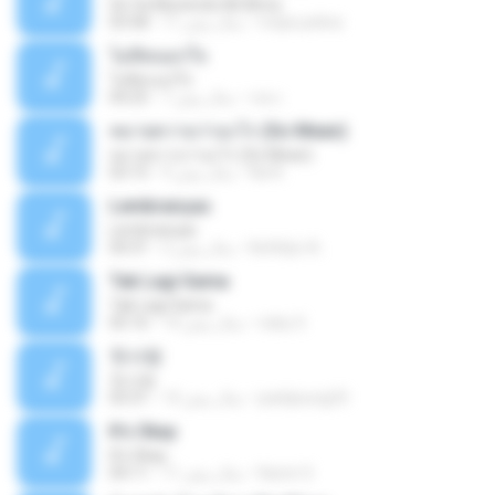
Se Va Muriendo Mi Alma
mejie.pelina
11 سال پیش
03:58
ไม่คิดนอกใจ
ไม่คิดนอกใจ
เธอ เ.
7 سال پیش
04:25
หมายความว่าอะไร (So Mean)
หมายความว่าอะไร (So Mean)
Na N.
9 سال پیش
03:15
Lembranças
Lembranças
Kethilyn A.
2 سال پیش
04:31
Tak Lagi Sama
Tak Lagi Sama
rizky S.
14 سال پیش
05:16
첫사랑
첫사랑
parkjisung33
14 سال پیش
03:31
It's Okay
It's Okay
Karen S.
11 سال پیش
04:11