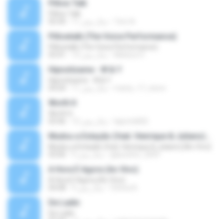
Pillow Talk
Pillow Talk
Tom A.
11 سال پیش
05:44
Pillowtalk (The Voice Performance)
Pillowtalk (The Voice Performance)
Mateus H.
10 سال پیش
03:41
Hipnotízame - W & Y
Hipnotízame - W & Y
marty_17_steve
11 سال پیش
04:04
Worth It
Worth It
laporte826
15 سال پیش
03:46
Mudou a Estação (feat. Henrique & Juliano) [Ao Vivo]
Mudou a Estação (feat. Henrique & Juliano) [Ao Vivo]
glaucinho_2009
9 سال پیش
03:00
A Hora É Agora (Ao Vivo)
A Hora É Agora (Ao Vivo)
Vitória A.
9 سال پیش
04:08
De Ladin
De Ladin