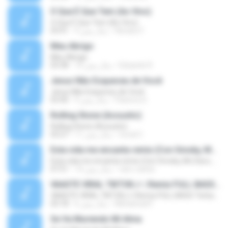
O Que É Que Tem (Ao Vivo)
O Que É Que Tem (Ao Vivo)
Renato F.
9 سال پیش
03:41
Meu Abrigo
Meu Abrigo
Eduardo R.
10 سال پیش
03:38
Jesus Não Esqueceu de Você
Jesus Não Esqueceu de Você
Pastora S.
9 سال پیش
03:40
Rolling Stone (Acoustic)
Rolling Stone (Acoustic)
noval C.
11 سال پیش
03:27
Esta vida me encanta remix (Con Smoky, Mc Davo, T-Killa, Don Aero, Tanke One, Little, Big Metra, Santa RM, Zimple y DJ Maxo)
Esta vida me encanta remix (Con Smoky, Mc Davo, T-Killa, Don Aero, Tanke One, Little, Big Metra, Santa RM, Zimple y DJ Maxo)
varo-carlos
14 سال پیش
07:51
VAASTE VIRAL TIKTOK🎶 | Remix FULL BASS Terbaru 2020
VAASTE VIRAL TIKTOK🎶 | Remix FULL BASS Terbaru 2020
Mohamad F.
6 سال پیش
03:18
Se Va Muriendo Mi Alma