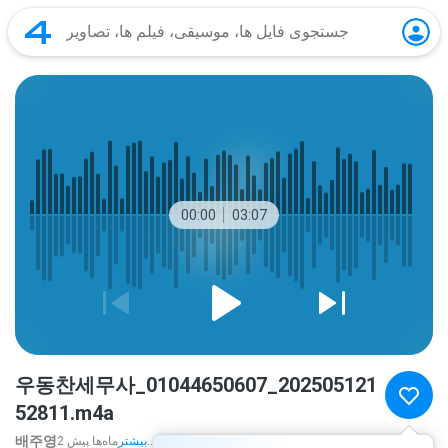
00:00
03:07
우동찬세무사_01044650607_202505121
52811.m4a
배주영
بیشتر...
2 ماه‌ها پیش