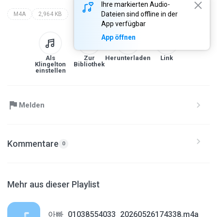
Ihre markierten Audio-
Dateien sind offline in der
M4A
2,964 KB
App verfügbar
App öffnen
Als
Zur
Herunterladen
Link
Klingelton
Bibliothek
einstellen
Melden
Kommentare
0
Mehr aus dieser Playlist
아빠_01038554033_20260526174338.m4a