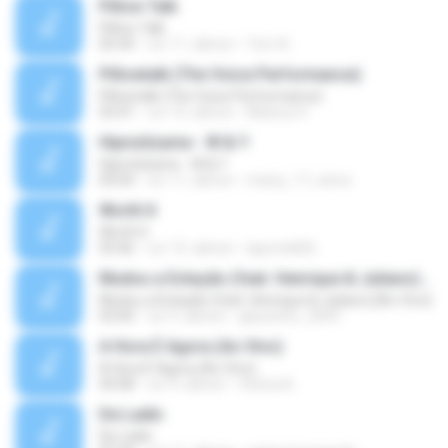
Pillow Talk
Pillow Talk
05:44
vor 11 Jahren
Tom A.
Pillowtalk (The Voice Performance)
Pillowtalk (The Voice Performance)
03:41
vor 10 Jahren
Mateus H.
Hipnotízame - W & Y
Hipnotízame - W & Y
04:04
vor 11 Jahren
marty_17_steve
Worth It
Worth It
03:46
vor 15 Jahren
laporte826
Mudou a Estação (feat. Henrique & Juliano) [Ao Vivo]
Mudou a Estação (feat. Henrique & Juliano) [Ao Vivo]
03:00
vor 9 Jahren
glaucinho_2009
A Hora É Agora (Ao Vivo)
A Hora É Agora (Ao Vivo)
04:08
vor 9 Jahren
Vitória A.
De Ladin
De Ladin