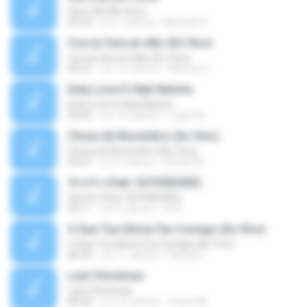
Sem Sal (Ao Vivo)
02:42
vor 7 Jahren
Mychely S.
Con la Cara en Alto (En Vivo)
Con la Cara en Alto (En Vivo)
03:37
vor 13 Jahren
Marcos C.
Duty Love F.t Nati Natsha
Duty Love F.t Nati Natsha
04:45
vor 14 Jahren
rogert B.
Chuva de Novembro (Ao Vivo)
Chuva de Novembro (Ao Vivo)
05:07
vor 9 Jahren
Rafael M.
ทักครับ (feat. GUYGEEGEE)
ทักครับ (feat. GUYGEEGEE)
03:11
vor 4 Jahren
ari K.
O Que Tua Glória Fez Comigo (Ao Vivo)
O Que Tua Glória Fez Comigo (Ao Vivo)
06:39
vor 11 Jahren
flaviacrt
Last Christmas
Last Christmas
06:46
vor 15 Jahren
maewills