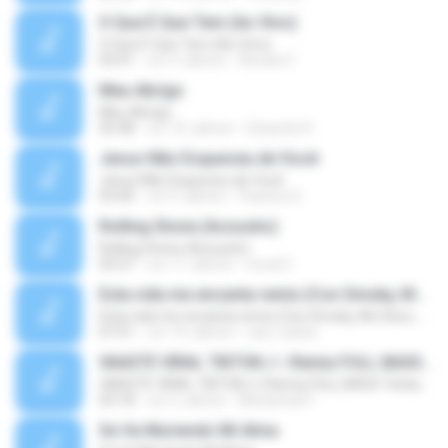
O Que É Que Tem (Ao Vivo)
O Que É Que Tem (Ao Vivo)
03:41
vor 9 Jahren
Renato F.
Meu Abrigo
Meu Abrigo
03:38
vor 10 Jahren
Eduardo R.
Jesus Não Esqueceu de Você
Jesus Não Esqueceu de Você
03:40
vor 9 Jahren
Pastora S.
Rolling Stone (Acoustic)
Rolling Stone (Acoustic)
03:27
vor 11 Jahren
noval C.
Esta vida me encanta remix (Con Smoky, Mc Davo, T-Killa, Don Aero, Tanke One, Little, Big Metra, Santa RM, Zimple y DJ Maxo)
Esta vida me encanta remix (Con Smoky, Mc Davo, T-Killa, Don Aero, Tanke One, Little, Big Metra, Santa RM, Zimple y DJ Maxo)
07:51
vor 14 Jahren
varo-carlos
VAASTE VIRAL TIKTOK🎶 | Remix FULL BASS Terbaru 2020
VAASTE VIRAL TIKTOK🎶 | Remix FULL BASS Terbaru 2020
03:18
vor 6 Jahren
Mohamad F.
Se Va Muriendo Mi Alma