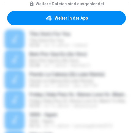
Weitere Dateien sind ausgeblendet
Weiter in der App
This One's For You
This One's For You
03:26
vor 13 Jahren
malexj1
Bem Pior Que Eu (Ao Vivo)
Bem Pior Que Eu (Ao Vivo)
02:48
vor 7 Jahren
Mychely S.
Pierdo La Cabeza (Dj Luian Remix)
Pierdo La Cabeza (Dj Luian Remix)
05:02
vor 11 Jahren
alex_007144
Friday ( Katy Pery Vs. Stereo Love Vs. Miami To Atlanta)
Friday ( Katy Pery Vs. Stereo Love Vs. Miami To Atlanta)
03:50
vor 15 Jahren
akbarsuryow
3030 - Ogum
3030 - Ogum
04:16
vor 11 Jahren
Laryssagabriela2010