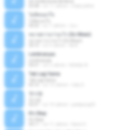
Se Va Muriendo Mi Alma
03:58
vor 11 Jahren
mejie.pelina
ไม่คิดนอกใจ
ไม่คิดนอกใจ
04:25
vor 7 Jahren
เธอ เ.
หมายความว่าอะไร (So Mean)
หมายความว่าอะไร (So Mean)
03:15
vor 9 Jahren
Na N.
Lembranças
Lembranças
04:31
vor 2 Jahren
Kethilyn A.
Tak Lagi Sama
Tak Lagi Sama
05:16
vor 14 Jahren
rizky S.
첫사랑
첫사랑
03:31
vor 14 Jahren
parkjisung33
It's Okay
It's Okay
04:11
vor 11 Jahren
Karen S.