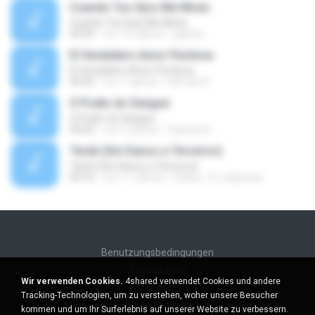
Cuando Tus Ojos Me Miran
Cuando Tus Ojos Me Miran
04:34
vor 14 Jahren
julprez
El Verdadero Amor Perdona
El Verdadero Amor Perdona
04:43
vor 7 Jahren
Hernan B.
O Poder do Sangue
O Poder do Sangue
04:02
vor 9 Jahren
Pastora S.
Tarde (Sin Danos a Terceros)
Tarde (Sin Danos a Terceros)
04:16
vor 11 Jahren
sebas_12_espinosa
Benutzungsbedingungen
Privatsphäre
Wir verwenden Cookies.
4shared verwendet Cookies und andere
Support
Tracking-Technologien, um zu verstehen, woher unsere Besucher
Meine persönlichen Daten nicht verkaufen
kommen und um Ihr Surferlebnis auf unserer Website zu verbessern.