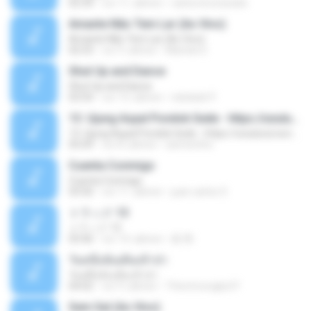
02:34
vor 11 Jahren
carlos.bronzeado
Amante Não Tem Lar (Ao Vivo)
Amante Não Tem Lar (Ao Vivo)
02:53
vor 9 Jahren
Mariela S.
Shut Up and Dance
Shut Up and Dance
03:54
vor 13 Jahren
rebekah P.
13. Ujung Aspal Pondok Gede - https://unulunul.wordpress.com/2016/11/11/iwan-fals-album-best-of-the-best-audio-flac
13. Ujung Aspal Pondok Gede - https://unulunul.wordpress.com/2016/11/11/iwan-fals-album-best-of-the-best-audio-flac
05:09
vor 8 Jahren
siementho
Cuenta Conmigo
Cuenta Conmigo
03:50
vor 11 Jahren
juan carlos S.
トラック 13
トラック 13
03:46
vor 14 Jahren
新 岡.
วันหนึ่งฉันเดินเข้าป่า
วันหนึ่งฉันเดินเข้าป่า
04:02
vor 9 Jahren
THommongkol P.
Sem Sal (Ao Vivo)