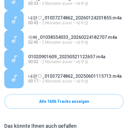
00:33
2 Monaten zuvor
배주영
내편♡_01037274862_20260124201855.m4a
00:43
2 Monaten zuvor
배주영
아빠_01038554033_20260224182707.m4a
02:45
2 Monaten zuvor
배주영
01020901609_20250521122657.m4a
00:02
2 Monaten zuvor
배주영
내편♡_01037274862_20250601115713.m4a
00:17
2 Monaten zuvor
배주영
Alle 1606 Tracks anzeigen
Das könnte Ihnen auch gefallen