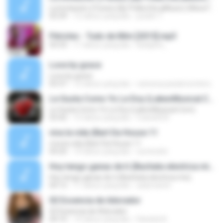
La Invitación (iTunes) (By Polka DeLaMusic) (Www.FlowHoT.NeT)
03:39
12 tahun yang lalu
joselin T.
Péricles - Tudo de Mim [2015].mp3
03:33
11 tahun yang lalu
karlijane_
Love by grace
Love by grace
03:37
12 tahun yang lalu
vanessa.paulamonteiro
Le Gusta Como Yo Le Doy (LakeoMusical.Com)
Le Gusta Como Yo Le Doy (LakeoMusical.Com)
03:42
13 tahun yang lalu
frainel533
viva la vida (Bart Da House 11
viva la vida (Bart Da House 11
04:20
14 tahun yang lalu
xuminzhir
Hoy tengo ganas de ti (Bachata electrica mix)
Hoy tengo ganas de ti (Bachata electrica mix)
04:12
11 tahun yang lalu
azlymariet
02 Essencia de Adorador
02 Essencia de Adorador
04:10
14 tahun yang lalu
Daniela N.