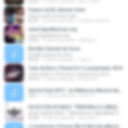
02:26
11 tahun yang lalu
bart_rolfi69
Popurrí de M. Antonio Solis
Popurrí de M. Antonio Solis
06:22
12 tahun yang lalu
Compa-rtiendo R.
www.SapoMusicas.org
www.SapoMusicas.org
02:56
10 tahun yang lalu
Rodrigo S.
Ele Não Desiste de Você
Ele Não Desiste de Você
04:49
14 tahun yang lalu
Yago S.
Tudo de Bom ( Perera DJ ) Lançamento 2016
Tudo de Bom ( Perera DJ ) Lançamento 2016
04:18
10 tahun yang lalu
Emanuel V.
Set De Funk 2015 - As Melhores Musica lançamentos ''Dj Jhóòm''.mp3
58:21
12 tahun yang lalu
Jhóòm S.
HOJE É DIA DE BAILE ´TREM BALA [ LANÇAMENTO 2016 ]
HOJE É DIA DE BAILE ´TREM BALA [ LANÇAMENTO 2016 ]
03:28
10 tahun yang lalu
ana clara F.
La Invitación (iTunes) (By Polka DeLaMusic) (Www.FlowHoT.NeT)