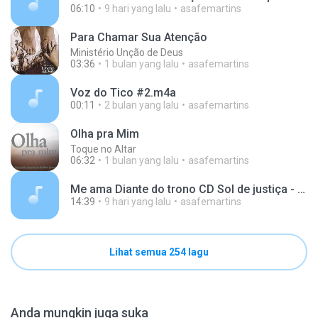
06:10
9 hari yang lalu
asafemartins
Para Chamar Sua Atenção
Ministério Unção de Deus
03:36
1 bulan yang lalu
asafemartins
Voz do Tico #2.m4a
00:11
2 bulan yang lalu
asafemartins
Olha pra Mim
Toque no Altar
06:32
1 bulan yang lalu
asafemartins
Me ama Diante do trono CD Sol de justiça - legendado.mp3
14:39
9 hari yang lalu
asafemartins
Lihat semua 254 lagu
Anda mungkin juga suka