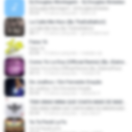
Dj Douglas Montagem - Dj Douglas Boladao
Dj Douglas Montagem - Dj Douglas Boladao
03:25
15 tahun yang lalu
kelve.22
La Calle Me Hizo (By TheDuRaKoU)
La Calle Me Hizo (By TheDuRaKoU)
08:11
12 tahun yang lalu
gersonabimael
Faixa 16
Faixa 16
02:40
12 tahun yang lalu
makako.vip
Como Yo Le Doy (Official Remix) (By JGalvezFlow)
Como Yo Le Doy (Official Remix) (By JGalvezFlow)
04:15
12 tahun yang lalu
Yoselyn M.
De Joelhos / Em Fervente Oração
De Joelhos / Em Fervente Oração
05:43
12 tahun yang lalu
eduardo S.
TEM UMAS MINA QUE CHATA MAIS DE MADRUGADA CHORA ♫ [LANÇAMENTO 2015]
TEM UMAS MINA QUE CHATA MAIS DE MADRUGADA CHORA ♫ [LANÇAMENTO 2015]
02:44
10 tahun yang lalu
ana clara F.
Ya Te Perdí La Fe
Ya Te Perdí La Fe