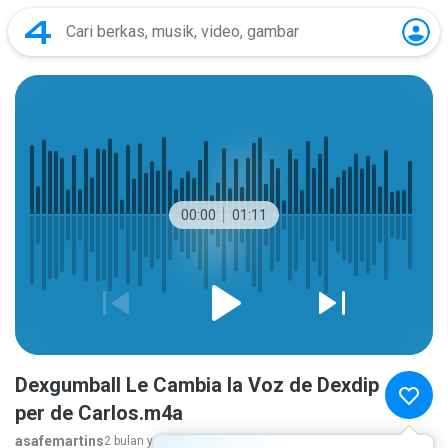
00:00
01:11
Dexgumball Le Cambia la Voz de Dexdip
per de Carlos.m4a
asafemartins
2 bulan yang lalu
lebih banyak...