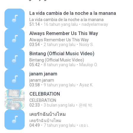
La vida cambia de la noche a la manana
La vida cambia de la noche a la manana
51:14
16 tahun yang lalu
nadyelamway
Always Remember Us This Way
Always Remember Us This Way
03:54
2 tahun yang lalu
Noisy S.
Bintang (Official Music Video)
Bintang (Official Music Video)
05:42
8 tahun yang lalu
Maulop O.
janam janam
janam janam
03:58
9 tahun yang lalu
Ayaz K.
CELEBRATION
CELEBRATION
02:33
3 bulan yang lalu
은배 박.
เคยรักฉันบ้างไหม
เคยรักฉันบ้างไหม
04:49
7 tahun yang lalu
เธอ เ.