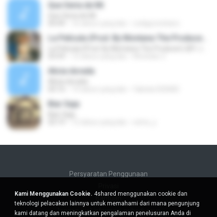
Que Seria de Mi
Que Seria de Mi
04:49
16 tahun yang lalu
codigocristiano
La Pelicula (Prod. By Montana The Producer) (BY JGalvezFlow)
La Pelicula (Prod. By Montana The Producer) (BY JGalvezFlow)
03:59
12 tahun yang lalu
Khristian Z.
Alicia dorada
Alicia dorada
04:16
14 tahun yang lalu
fabiola.020682
Biar Saja
Biar Saja
03:19
12 tahun yang lalu
setra_y
Persyaratan Penggunaan
Privasi
Kami Menggunakan Cookie.
4shared menggunakan cookie dan
Bantuan
teknologi pelacakan lainnya untuk memahami dari mana pengunjung
Jangan jual informasi pribadi saya
kami datang dan meningkatkan pengalaman penelusuran Anda di