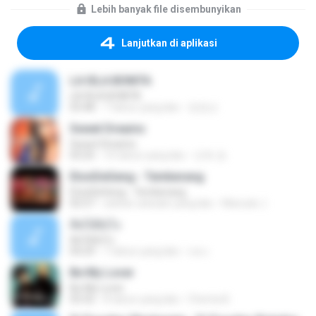
Lebih banyak file disembunyikan
Lanjutkan di aplikasi
LA ISLA BONITA
LA ISLA BONITA
03:48
7 tahun yang lalu
장정선
Sweet Dreams
Sweet Dreams
03:25
10 tahun yang lalu
건욱 권.
EtonDeGeng - Temberang
EtonDeGeng - Temberang
02:57
sekitar sebulan yang lalu
Marzuki J.
คิดได้ยังไง
คิดได้ยังไง
04:29
7 tahun yang lalu
เธอ เ.
Be My Lover
Be My Lover
03:32
8 tahun yang lalu
Chenta B.