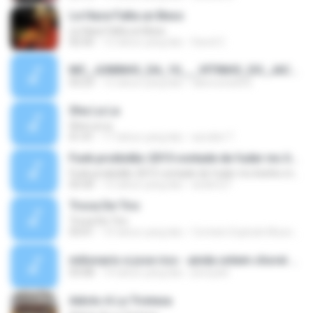
Le Hace Falta un Beso
Le Hace Falta un Beso
02:50
12 tahun yang lalu
David C.
MC_JUNINHO_DA_10___VITINHO_DO_JACA_-_O_BONDE_MAROLA___DJ_YAGO_GOMES_DE_SG__.mp3
03:23
12 tahun yang lalu
alancosta002
Sha La La
Sha La La
01:41
17 tahun yang lalu
azodiet T.
Funk proibidão 2015 vontade de fuder mc livinho mc delano mc magrinho mc pity
Funk proibidão 2015 vontade de fuder mc livinho mc delano mc magrinho mc pity
03:30
12 tahun yang lalu
andim27
Troca De Tiro
Troca De Tiro
03:01
10 tahun yang lalu
Contato Explode Musicas O.
milionario e jose rico - ainda ontem chorei de saudade(2).mp3
03:08
14 tahun yang lalu
jhonyskt
Adicto A La Tristeza