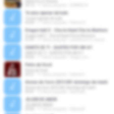
Adicto A La Tristeza
03:13
11 tahun yang lalu
ROMERO R.
Te amo apesar de tudo
Te amo apesar de tudo
02:20
11 tahun yang lalu
Robson B.
Dragon ball Z - Cha-la Head Cha-la Abertura
Dragon ball Z - Cha-la Head Cha-la Abertura
01:47
11 tahun yang lalu
wanderson12_naruto
DIANTE DE TI - QUATRO POR UM 4/1
DIANTE DE TI - QUATRO POR UM 4/1
04:26
17 tahun yang lalu
thiago.o.d.s
Perto de Você
Perto de Você
05:21
11 tahun yang lalu
Isabela S.
Avioes do forro 2015 001 domingo de manh
Avioes do forro 2015 001 domingo de manh
03:41
12 tahun yang lalu
kaiomaks
JEJUM DE AMOR
JEJUM DE AMOR
03:05
11 tahun yang lalu
Raíssa M.