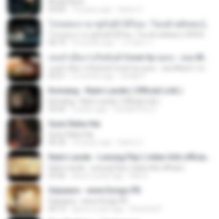
Bhula Dena
04:00
10 years ago
Satrio U.
โปรดส่งเรามาคู่กันอีกได้ไหม -โชเล่ย์ ชคัทพล [ OFFICIAL MV ]
โปรดส่งเรามาคู่กันอีกได้ไหม -โชเล่ย์ ชคัทพล [ OFFICIAL MV ]
06:19
9 months ago
วรรณิศา ก.
เธอลำเอียง I อริสมันต์ Cover by ฌอน - ฌฌ Music I เพลงยุค 90 I Rock Cover
เธอลำเอียง I อริสมันต์ Cover by ฌอน - ฌฌ Music I เพลงยุค 90 I Rock Cover
04:21
6 months ago
Sirilak P.
Komang - Raim Laode ( Official Lirik )
Komang - Raim Laode ( Official Lirik )
03:42
3 years ago
Fare&#39;z D.
Sunn Raha Hai
Sunn Raha Hai
06:30
10 years ago
Satrio U.
Raim Laode - Lesung Pipi ( video lirik official )
Raim Laode - Lesung Pipi ( video lirik official )
03:46
about a year ago
Adii S.
Saiyaara - www.Songs.PK
Saiyaara - www.Songs.PK
04:13
about a year ago
Dewinta R.