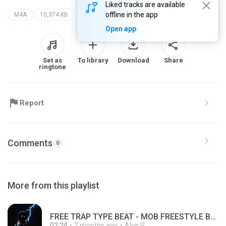
Liked tracks are available
offline in the app
M4A
10,374 KB
Open app
Set as
To library
Download
Share
ringtone
Report
Comments
0
More from this playlist
FREE TRAP TYPE BEAT - MOB FREESTYLE BEAT HARD TYPE BEAT FREE RAP INSTRUMENTAL 2026.mp3
02:24
2 months ago
Alcir R.