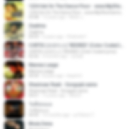
1234 Get On The Dance Floor - www.Mp3HunGama.IN
1234 Get On The Dance Floor - www.Mp3HunGama.IN
03:48
13 years ago
Nithin J.
Zaalima
Zaalima
04:59
5 years ago
Shahzeb F.
CORTIS (코르티스) 'REDRED' (Color Coded Lyrics)
CORTIS (코르티스) 'REDRED' (Color Coded Lyrics)
02:42
3 months ago
정예환
Manwa Laage
Manwa Laage
04:34
8 years ago
Kopeh K.
Shanivaar Raati - Songspk.name
Shanivaar Raati - Songspk.name
04:21
12 years ago
Abid H.
วันที่อ่อนแอ
วันที่อ่อนแอ
04:45
10 months ago
ลูกไม้หล่น ไ.
Bhula Dena