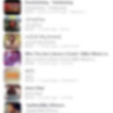
EtonDeGeng - Temberang
EtonDeGeng - Temberang
02:57
about a month ago
Marzuki J.
กล้าพอไหม
กล้าพอไหม
05:02
12 years ago
jan-jit
คนไม่สำคัญ (พลพล)
คนไม่สำคัญ (พลพล)
03:51
11 years ago
mass.tm M.
Who You Are (Jesse j Cover) | Miko-Music.ru
Who You Are (Jesse j Cover) | Miko-Music.ru
03:49
13 years ago
koizeed
ขัดใจ
ขัดใจ
03:47
11 years ago
ohhaehh O.
Amor Real
Amor Real
04:16
15 years ago
Jose M.
·УдґйаѕХВ§-25Hours
·УдґйаѕХВ§-25Hours