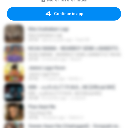
More files are hidden
Continue in app
Kita Usahakan Lagi
Kita Usahakan Lagi
03:54
about a year ago
Fazri M.
KICAU MANIA - NDARBOY GENK x BANDITOZ YAOW 86 (OFFICIAL LYRIC VIDEO) GAS POL NDANGAK
KICAU MANIA - NDARBOY GENK x BANDITOZ YAOW 86 (OFFICIAL LYRIC VIDEO) GAS POL NDANGAK
03:50
3 months ago
Rina P.
Jeene Laga Hoon
Jeene Laga Hoon
03:56
11 years ago
bindu J.
KRK - เธอทิ้งฉันไว้ Ft.N/A , HK [Official MV]
KRK - เธอทิ้งฉันไว้ Ft.N/A , HK [Official MV]
04:58
8 months ago
นวมินทร์
Piya Aaye Na
Piya Aaye Na
04:46
10 years ago
Satrio U.
Sawan Aaya Hai (Unplugged) - Songspk.name