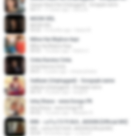
Sawan Aaya Hai (Unplugged) - Songspk.name
04:11
11 years ago
Sarra A.
MOON VEIL
MOON VEIL
03:22
9 months ago
Dania W.
Milne Hai Mujhse Aayi
Milne Hai Mujhse Aayi
04:55
10 years ago
Satrio U.
Cinta Karena Cinta
Cinta Karena Cinta
04:01
6 years ago
shaza johana
Galliyan (Unplugged) - Songspk.name
Galliyan (Unplugged) - Songspk.name
04:14
12 years ago
swap N.
Ishq Shava - www.Songs.PK
Ishq Shava - www.Songs.PK
04:32
12 years ago
Mudasir A.
KRK - แค่ร้องไห้ Ft.N/A , AISXXN [Official MV]
KRK - แค่ร้องไห้ Ft.N/A , AISXXN [Official MV]
03:59
8 months ago
นวมินทร์