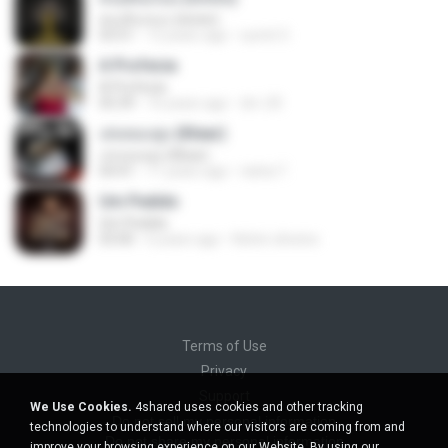
คนเดินถนน (พลพล)
03:51
12 years ago
sumit 3.
A Profecia
A Profecia
05:39
16 years ago
drv-20
เล่นของสูง (Klear)
เล่นของสูง (Klear)
04:41
11 years ago
nisha T.
Um Pedido
Um Pedido
03:00
6 years ago
Kelvin oliveira
Terms of Use
Privacy
Support
We Use Cookies.
4shared uses cookies and other tracking
Do not sell my personal information
technologies to understand where our visitors are coming from and
Do not share my personal information
improve your browsing experience on our Website. By using our