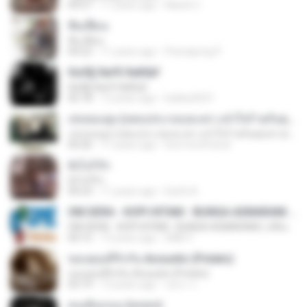
04:27
11 years ago
MaxGi C.
ฟั่นเฟือน
ฟั่นเฟือน
04:22
11 years ago
Peerapong P.
ЄиЗ§·ХиґХ·ХиКШґ
ЄиЗ§·ХиґХ·ХиКШґ
05:18
12 years ago
kukkai3031
เล่นของสูง (เพลงประกอบละคร แจ๋วใจร้ายกับคุณชายเทวดา)
เล่นของสูง (เพลงประกอบละคร แจ๋วใจร้ายกับคุณชายเทวดา)
04:26
11 years ago
love-lovefriend
ยังไงก็รัก
ยังไงก็รัก
04:23
11 years ago
Earth A.
OM.SERA - KOPI HITAM - BUNGA ASMARANI ( official Music and Video by Danang Multimedia Entertaiment )
OM.SERA - KOPI HITAM - BUNGA ASMARANI ( official Music and Video by Danang Multimedia Entertaiment )
04:15
13 years ago
DME P.
ขอบคุณที่รักกัน Acoustic (Potato)
ขอบคุณที่รักกัน Acoustic (Potato)
03:19
12 years ago
รุสนา ร.
คนเดินถนน (พลพล)