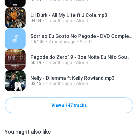
Lil Durk - All My Life ft J Cole.mp3
04:04
2 months ago
Alcir R.
Sorriso Eu Gosto No Pagode - DVD Completo Sem Cortes .m4a
1:54:36
2 months ago
Alcir R.
Pagode do Zero19 - Boa Noite Eu Não Sou de Me Entregar Engano Faz Assim Primeira Namorada.mp3
50:19
2 months ago
Alcir R.
Nelly - Dilemma ft Kelly Rowland.mp3
03:45
2 months ago
Alcir R.
View all 47 tracks
You might also like