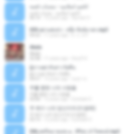
اناشيد اسلاميه - منتديات لخمة
اناشيد اسلاميه - منتديات لخمة
06:10
16 years ago
Ayman O.
059.เฒ่าแต่แข่ว - สนุ๊ก สิงห์มาตร.mp3
04:22
11 years ago
k . o . b P.
Akala
Akala
02:48
11 years ago
lhoy314
ผู้บ่าวเฒ่ากับสาววัยทีน
ผู้บ่าวเฒ่ากับสาววัยทีน
04:57
10 years ago
อนุชา ค.
주를 향한 나의 사랑을
주를 향한 나의 사랑을
03:06
12 years ago
Euntaek O.
주 예수 나의 당신이여 (이광희)
주 예수 나의 당신이여 (이광희)
03:15
12 years ago
Euntaek O.
096.สตรีหมายเลข ๑ - ศิริพร อำไพพงษ์.mp3