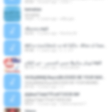
03:54
18 years ago
COOL 1.
kematian
kematian
19:37
11 years ago
affily.ajat
เพียงเธอ.mp3
02:55
12 years ago
Nutztsu M.
057.มาก่อนได้หน้า มาช้าได้ใจ - ศิริพร อำไพพงษ์.mp3
04:38
11 years ago
k . o . b P.
ابوبكر سالم& حسين الجسمي - خير الكلام.mp3
05:13
11 years ago
omar.alkatib
04 БЦАМё§ Вщѕз(BLESSED BE YOUR NASME)
04 БЦАМё§ Вщѕз(BLESSED BE YOUR NASME)
07:12
15 years ago
r F.
јЩйєиТЗаІиТЎСєКТЗЗСВ·Х№
јЩйєиТЗаІиТЎСєКТЗЗСВ·Х№
04:57
12 years ago
rattle braeined T.
Gitara