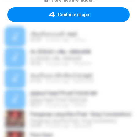
More files are hidden
Continue in app
เขียนถึงคนบนฟ้า.mp3
03:33
12 years ago
แก้ม ม.
ґЬ ЗПіЄАЗ »з¶ы -АМАзИЖ
ґЬ ЗПіЄАЗ »з¶ы -АМАзИЖ
04:26
13 years ago
fbswlove
ฉันหรือเธอ (ที่เปลี่ยนไป).mp3
01:53
12 years ago
Nutztsu M.
јЩйєиТЗаІиТЎСєКТЗЗСВ·Х№
јЩйєиТЗаІиТЎСєКТЗЗСВ·Х№
04:57
12 years ago
Finfin L.
Pangarap Lang Kita (Feat. Yeng Constantino)
Pangarap Lang Kita (Feat. Yeng Constantino)
03:44
10 years ago
Maricel A.
Para Sayo