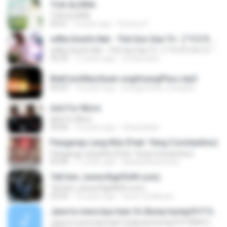
TUA GLÓRIA
TUA GLÓRIA
04:41
9 years ago
Vinícius P.
wWw.OneVn.Net - Thê Gioi Giai Trí - [™V E R S A C E™] - Y!M: nenquen_r0jcaydang
wWw.OneVn.Net - Thê Gioi Giai Trí - [™V E R S A C E™] - Y!M: nenquen_r0jcaydang
55:59
17 years ago
s2.doicodoc
BietCachNaoQuen-ungHoangPhuc.mp3
04:03
14 years ago
luongsonbac_hungsau
Ask For More
Ask For More
04:00
16 years ago
fahadsabal
Pangarap Lang Kita (Feat. Yeng Constantino)
Pangarap Lang Kita (Feat. Yeng Constantino)
03:44
11 years ago
ladydianeancheta
Tell him..(www.RapFA49.com)
Tell him..(www.RapFA49.com)
03:59
15 years ago
www.n.badboy6
Jane tu mera kya hain Vs Bump bump(ft P DIDDY) DJ STATIC+DJ MACK
Jane tu mera kya hain Vs Bump bump(ft P DIDDY) DJ STATIC+DJ MACK