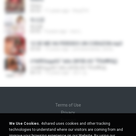
Gitara
04:35
11 years ago
lhoy314
有点甜
有点甜
03:55
9 years ago
eno L.
12 SE ME HA PERDIDO UN CORAZON.mp3
03:36
15 years ago
primaverastar_lechu
±Чё®ЅєµµАЗ °иАэ (№ОБ·АЗ °ЎЅїё¶ґЩ)
±Чё®ЅєµµАЗ °иАэ (№ОБ·АЗ °ЎЅїё¶ґЩ)
04:13
13 years ago
문수 김.
Terms of Use
Privacy
Support
We Use Cookies.
4shared uses cookies and other tracking
Do not sell my personal information
technologies to understand where our visitors are coming from and
Do not share my personal information
improve your browsing experience on our Website. By using our