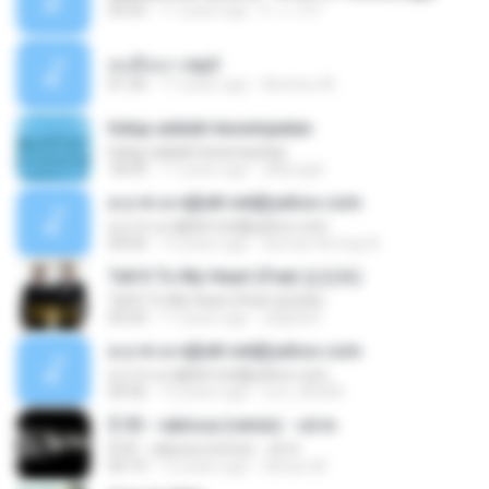
04:25
11 years ago
k . o . b P.
คนขี้เหงา.mp3
01:26
11 years ago
Nutztsu M.
hidup adalah kesempatan
hidup adalah kesempatan
18:39
11 years ago
affily.ajat
a-y-m-a-n@att.net@yahoo.com
a-y-m-a-n@att.net@yahoo.com
04:50
15 years ago
Ayman Al-Iraqi A.
Tell It To My Heart (Feat.엄정화)
Tell It To My Heart (Feat.엄정화)
03:54
11 years ago
anjanart
a-y-m-a-n@att.net@yahoo.com
a-y-m-a-n@att.net@yahoo.com
04:36
15 years ago
roro_85000
$ 05 - rabiosa (remix) - cd m
$ 05 - rabiosa (remix) - cd m
03:19
12 years ago
denise M.