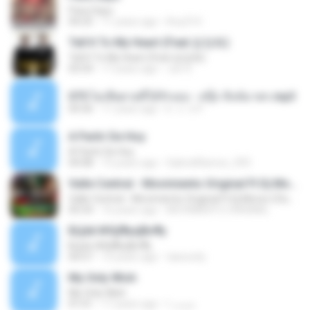
Para Sayo
04:25
11 years ago
lhoy314
Tell It To My Heart (Feat.엄정화)
Tell It To My Heart (Feat.엄정화)
03:54
17 years ago
Jun S.
075.ไม่เสียดายที่ได้รักเธอ - สนุ๊ก สิงห์มาตร.mp3
04:36
11 years ago
k . o . b P.
A Partir De Hoy
A Partir De Hoy
04:08
15 years ago
GabrielRamos_093
Valle Central - Movimiento Original Ft Dj Mores (Club Km Pro Art H2 Remix Tributo M.O.)
Valle Central - Movimiento Original Ft Dj Mores (Club Km Pro Art H2 Remix Tributo M.O.)
05:54
16 years ago
MOVIMIENTO ORIGINAL
БЦёё №Щ¶уєјВо¶у
БЦёё №Щ¶уєјВо¶у
04:57
15 years ago
taesoohj
My Only Wish
My Only Wish
01:01
17 years ago
صمت ا.