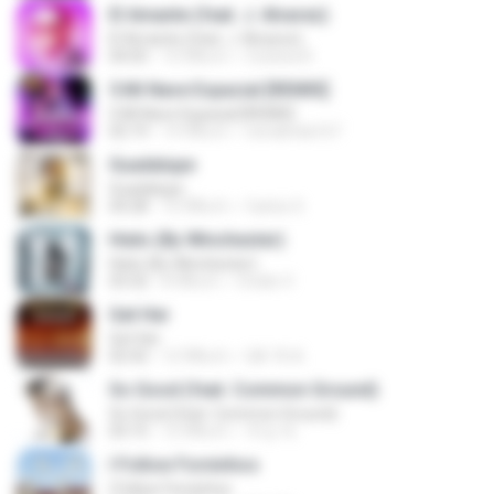
El Amante (feat. J. Alvarez)
El Amante (feat. J. Alvarez)
04:05
10 ปีที่แล้ว
Cristina R.
5.Mi Nave Espacial [REMIX]
5.Mi Nave Espacial [REMIX]
02:19
14 ปีที่แล้ว
nenalinda167
Guadalupe
Guadalupe
04:28
10 ปีที่แล้ว
Carlos S.
Hielo (By Winchester)
Hielo (By Winchester)
03:32
8 ปีที่แล้ว
Ovidio V.
Get Her
Get Her
02:42
12 ปีที่แล้ว
Q8-76 A.
So Good (feat. Common Ground)
So Good (feat. Common Ground)
03:15
12 ปีที่แล้ว
주성 박.
I Follow Forninhos
I Follow Forninhos