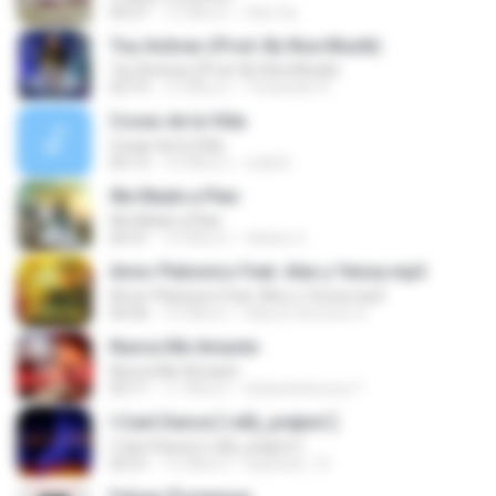
04:27
12 ปีที่แล้ว
leko.5a
Toy Activao (Prod. By Noa Muzik)
Toy Activao (Prod. By Noa Muzik)
03:19
12 ปีที่แล้ว
Yohander R.
Cosas de la Vída
Cosas de la Vída
03:13
10 ปีที่แล้ว
eddi B.
We Made a Plan
We Made a Plan
04:31
10 ปีที่แล้ว
Adees V.
Amor Platonico Feat. Alex y Yenza.mp3
Amor Platonico Feat. Alex y Yenza.mp3
04:36
10 ปีที่แล้ว
Marvin Antonio S.
Nunca Me Amaste
Nunca Me Amaste
03:11
11 ปีที่แล้ว
kinberlinlorena T.
I Cant Dance [ ruÐj_prøject ]
I Cant Dance [ ruÐj_prøject ]
03:31
15 ปีที่แล้ว
katichat_15