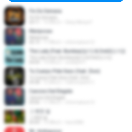
Fin De Semana
Fin De Semana
04:11
13 ปีที่แล้ว
Deisy Mireya F.
Mariposas
Mariposas
06:13
11 ปีที่แล้ว
informaticon12
The Lady (Feat. Bumkey(범키) & Dok2(도끼))
The Lady (Feat. Bumkey(범키) & Dok2(도끼))
04:04
13 ปีที่แล้ว
wndnjs971
Tu Cuerpo Pide Sexo (feat. Zion)
Tu Cuerpo Pide Sexo (feat. Zion)
04:38
12 ปีที่แล้ว
FullCompartir C.
Cancion Del Elegido
Cancion Del Elegido
03:06
11 ปีที่แล้ว
informaticon12
그 뻔한 말
그 뻔한 말
03:43
13 ปีที่แล้ว
hero2582
Mr. Ambiguous