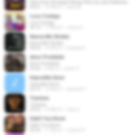
Diles (feat. Arcangel, Nengo Flow, Dj Luian & Mambo Kings)
04:41
10 ปีที่แล้ว
david R.
Loco Contigo
Loco Contigo
04:10
17 ปีที่แล้ว
Jhony G.
Nunca Me Olvides
Nunca Me Olvides
04:03
10 ปีที่แล้ว
Estaele R.
Amor Prohibido
Amor Prohibido
03:42
9 ปีที่แล้ว
javier O.
Imposible Amor
Imposible Amor
04:19
10 ปีที่แล้ว
pascual V.
Traviesa
Traviesa
03:52
10 ปีที่แล้ว
fany S.
Didn't You Know
Didn't You Know
05:50
11 ปีที่แล้ว
marcos P.