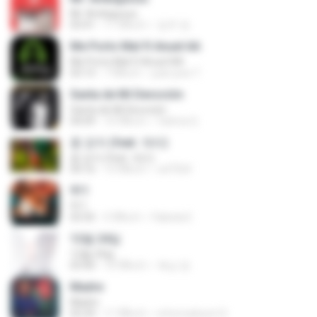
Mr. Ambiguous
03:41
11 ปีที่แล้ว
임주 정.
Me Porto Mal ft Anuel AA
Me Porto Mal ft Anuel AA
03:13
7 ปีที่แล้ว
juan jose T.
Santa de Mi Devoción
Santa de Mi Devoción
04:09
10 ปีที่แล้ว
fatima Q.
좀 걷자 (feat. 개리)
좀 걷자 (feat. 개리)
04:16
13 ปีที่แล้ว
sd7324
911
911
03:35
5 ปีที่แล้ว
Fabiola E.
12월 24일
12월 24일
03:40
10 ปีที่แล้ว
복심 양.
Madre
Madre
02:24
11 ปีที่แล้ว
informaticon12