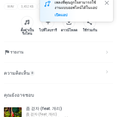
เพลงที่คุณถูกใจสามารถใช้
WAV
3,452 KB
Urban
www.primeloops.com
งานแบบออฟไลน์ได้ในแอป
เปิดแอป
ตั้งค่าเป็น
ไปที่ไลบรารี
ดาวน์โหลด
ใช้ร่วมกัน
ริงโทน
รายงาน
ความคิดเห็น
0
คุณยังอาจชอบ
좀 걷자 (feat. 개리)
좀 걷자 (feat. 개리)