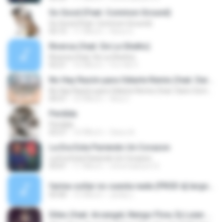
So Good (Feat. Common Ground)
So Good (Feat. Common Ground)
03:15
11 ปีที่แล้ว
Renz G.
Riversa (feat. De La Ghetto)
Riversa (feat. De La Ghetto)
03:21
10 ปีที่แล้ว
Frn14k V.
No Hay Razón para Odiarte Remix (feat. Dario Gomez & Andy Rivera)
No Hay Razón para Odiarte Remix (feat. Dario Gomez & Andy Rivera)
04:31
10 ปีที่แล้ว
Ana Z.
Perdida
Perdida
03:27
10 ปีที่แล้ว
Deico A.
La Era Esta Pariendo Un Corazon
La Era Esta Pariendo Un Corazon
03:01
11 ปีที่แล้ว
informaticon12
farina-soñar no cuesta nada (PROD dj largo).mp3
03:40
15 ปีที่แล้ว
yenky L.
Diles (feat. Arcangel, Nengo Flow, Dj Luian & Mambo Kings)