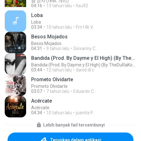
좀 걷자 (feat. 개리)
04:16
13 tahun lalu
hsu92
Loba
Loba
03:34
10 tahun lalu
Frn14k V.
Besos Mojados
Besos Mojados
04:31
9 tahun lalu
Giovanny C.
Bandida (Prod. By Dayme y El High) (By TheDuRaKoU)
Bandida (Prod. By Dayme y El High) (By TheDuRaKoU)
03:44
12 tahun lalu
david.dl.c
Prometo Olvidarte
Prometo Olvidarte
03:57
7 tahun lalu
Eduardo C.
Acércate
Acércate
04:34
10 tahun lalu
juanita P.
Lebih banyak fail tersembunyi
Teruskan dalam aplikasi