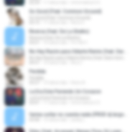
02:24
11 tahun lalu
informaticon12
So Good (Feat. Common Ground)
So Good (Feat. Common Ground)
03:15
11 tahun lalu
Renz G.
Riversa (feat. De La Ghetto)
Riversa (feat. De La Ghetto)
03:21
10 tahun lalu
Frn14k V.
No Hay Razón para Odiarte Remix (feat. Dario Gomez & Andy Rivera)
No Hay Razón para Odiarte Remix (feat. Dario Gomez & Andy Rivera)
04:31
10 tahun lalu
Ana Z.
Perdida
Perdida
03:27
10 tahun lalu
Deico A.
La Era Esta Pariendo Un Corazon
La Era Esta Pariendo Un Corazon
03:01
11 tahun lalu
informaticon12
farina-soñar no cuesta nada (PROD dj largo).mp3
03:40
15 tahun lalu
yenky L.
Diles (feat. Arcangel, Nengo Flow, Dj Luian & Mambo Kings)