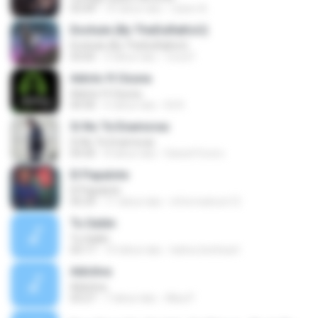
03:49
10 tahun lalu
ruben A.
Enchule (By TheDuRaKoU)
Enchule (By TheDuRaKoU)
03:05
2 tahun lalu
Coca F.
Adicto ft Ozuna
Adicto ft Ozuna
04:30
6 tahun lalu
Eli R.
Si No Te Enamoras
Si No Te Enamoras
04:30
8 tahun lalu
Daniel Forero
El Papalote
El Papalote
05:29
11 tahun lalu
informaticon12
Tu Galán
Tu Galán
03:17
14 tahun lalu
kahos.lionheart
Adictiva
Adictiva
03:27
7 tahun lalu
Alba P.