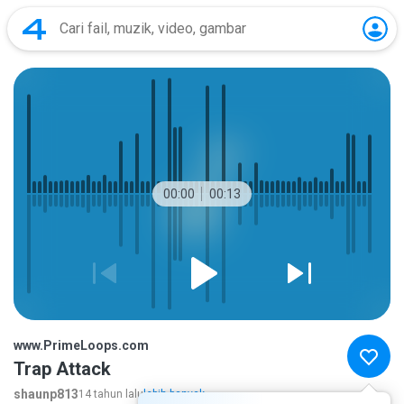
00:00
00:13
www.PrimeLoops.com
Trap Attack
shaunp813
14 tahun lalu
lebih banyak...