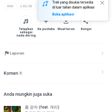
Trek yang disukai tersedia
WAV
3,452 KB
Urban
www.primeloops.com
di luar talian dalam aplikasi
Buka aplikasi
Tetapkan
Ke pustaka
Muat turun
Kongsi
sebagai
nada dering
Laporan
Komen
0
Anda mungkin juga suka
좀 걷자 (feat. 개리)