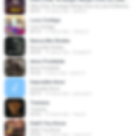
Diles (feat. Arcangel, Nengo Flow, Dj Luian & Mambo Kings)
04:41
10 tahun lalu
david R.
Loco Contigo
Loco Contigo
04:10
17 tahun lalu
Jhony G.
Nunca Me Olvides
Nunca Me Olvides
04:03
10 tahun lalu
Estaele R.
Amor Prohibido
Amor Prohibido
03:42
9 tahun lalu
javier O.
Imposible Amor
Imposible Amor
04:19
10 tahun lalu
pascual V.
Traviesa
Traviesa
03:52
10 tahun lalu
fany S.
Didn't You Know
Didn't You Know
05:50
11 tahun lalu
marcos P.