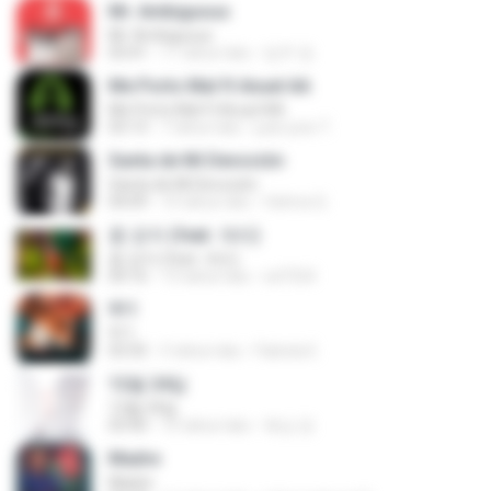
Mr. Ambiguous
Mr. Ambiguous
03:41
11 tahun lalu
임주 정.
Me Porto Mal ft Anuel AA
Me Porto Mal ft Anuel AA
03:13
7 tahun lalu
juan jose T.
Santa de Mi Devoción
Santa de Mi Devoción
04:09
10 tahun lalu
fatima Q.
좀 걷자 (feat. 개리)
좀 걷자 (feat. 개리)
04:16
13 tahun lalu
sd7324
911
911
03:35
5 tahun lalu
Fabiola E.
12월 24일
12월 24일
03:40
10 tahun lalu
복심 양.
Madre
Madre