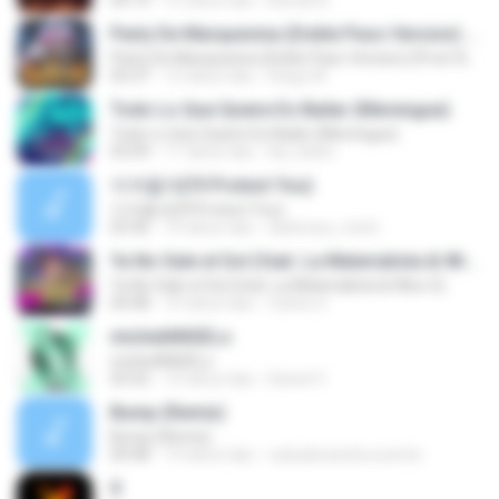
04:14
12 tahun lalu
Banda N.
Party De Marquesina (Doble Paso Version) (Prod. By DJ Dicky) (By JGalvezFlow) (WWW.ELGENERO.COM)
Party De Marquesina (Doble Paso Version) (Prod. By DJ Dicky) (By JGalvezFlow) (WWW.ELGENERO.COM)
03:37
12 tahun lalu
Diego M.
Todo Lo Que Quiere Es Bailar (Merengue)
Todo Lo Que Quiere Es Bailar (Merengue)
03:09
11 tahun lalu
kai_kebin
지켜줄게(I'll Protect You)
지켜줄게(I'll Protect You)
03:36
10 tahun lalu
darkness_mind
Ya No Sale el Sol (feat. La Materialista & Wiso G)
Ya No Sale el Sol (feat. La Materialista & Wiso G)
04:48
10 tahun lalu
Carlos S.
michelANGELo
michelANGELo
03:32
10 tahun lalu
Daniel V.
Bump (Remix)
Bump (Remix)
04:48
14 tahun lalu
radualexandrucosmin
X