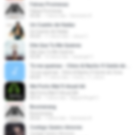
Falsas Promesas
Falsas Promesas
03:26
7 tahun lalu
Gennesis A.
Un Cuento de Hadas
Un Cuento de Hadas
03:23
11 tahun lalu
Jesus C.
Dile Que Tu Me Quieres
Dile Que Tu Me Quieres
03:39
10 tahun lalu
luisangel C.
Tú me quemas - Chino & Nacho ft Gente de Zona
Tú me quemas - Chino & Nacho ft Gente de Zona
04:29
11 tahun lalu
marty_17_steve
Me Porto Mal ft Anuel AA
Me Porto Mal ft Anuel AA
03:13
7 tahun lalu
Miguel Angel C.
Boomerang
Boomerang
03:23
7 tahun lalu
Gennesis A.
Contigo Quiero Amores
Contigo Quiero Amores