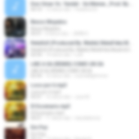
Don Omar Vs. Yandel - Se Menea _Prod. By DJ Warner _ DJ Tony_.mp3
04:10
12 tahun lalu
fckdelnorte
Besos Mojados
Besos Mojados
04:31
8 tahun lalu
JARIN S.
RelaXxX (Produced By. Walde) MataFeka Musik & Dukatty Music
RelaXxX (Produced By. Walde) MataFeka Musik & Dukatty Music
02:54
14 tahun lalu
LuIS
LIKE A G6 (REMIX) COMO UN G6
LIKE A G6 (REMIX) COMO UN G6
02:34
16 tahun lalu
scandallightcrew
Loco por ti.mp3
Loco por ti.mp3
03:31
16 tahun lalu
Jose M.
El Escenario.mp3
El Escenario.mp3
04:21
11 tahun lalu
claudialicona
Em Paz
Em Paz