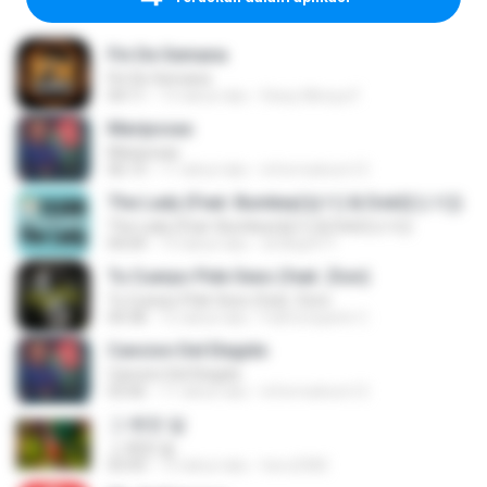
Fin De Semana
Fin De Semana
04:11
13 tahun lalu
Deisy Mireya F.
Mariposas
Mariposas
06:13
11 tahun lalu
informaticon12
The Lady (Feat. Bumkey(범키) & Dok2(도끼))
The Lady (Feat. Bumkey(범키) & Dok2(도끼))
04:04
13 tahun lalu
wndnjs971
Tu Cuerpo Pide Sexo (feat. Zion)
Tu Cuerpo Pide Sexo (feat. Zion)
04:38
12 tahun lalu
FullCompartir C.
Cancion Del Elegido
Cancion Del Elegido
03:06
11 tahun lalu
informaticon12
그 뻔한 말
그 뻔한 말
03:43
13 tahun lalu
hero2582