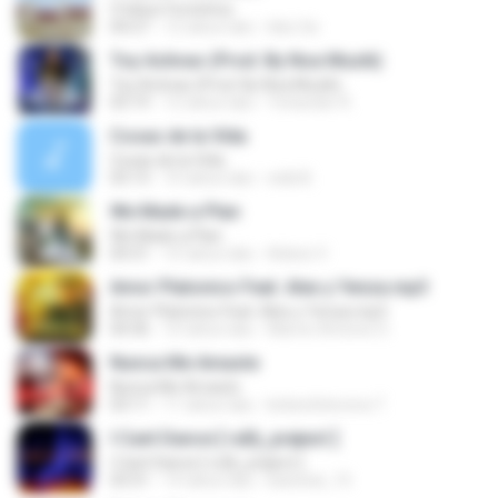
I Follow Forninhos
04:27
12 tahun lalu
leko.5a
Toy Activao (Prod. By Noa Muzik)
Toy Activao (Prod. By Noa Muzik)
03:19
12 tahun lalu
Yohander R.
Cosas de la Vída
Cosas de la Vída
03:13
10 tahun lalu
eddi B.
We Made a Plan
We Made a Plan
04:31
10 tahun lalu
Adees V.
Amor Platonico Feat. Alex y Yenza.mp3
Amor Platonico Feat. Alex y Yenza.mp3
04:36
10 tahun lalu
Marvin Antonio S.
Nunca Me Amaste
Nunca Me Amaste
03:11
11 tahun lalu
kinberlinlorena T.
I Cant Dance [ ruÐj_prøject ]
I Cant Dance [ ruÐj_prøject ]
03:31
14 tahun lalu
katichat_15