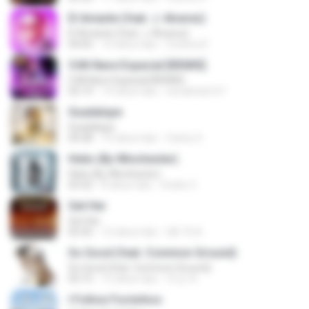
El Amante (feat. J. Alvarez)
El Amante (feat. J. Alvarez)
04:05
10 tahun lalu
Cristina R.
5.Mi Nave Espacial [REMIX]
5.Mi Nave Espacial [REMIX]
02:19
14 tahun lalu
nenalinda167
Guadalupe
Guadalupe
04:28
10 tahun lalu
Carlos S.
Hielo (By Winchester)
Hielo (By Winchester)
03:32
8 tahun lalu
Ovidio V.
Get Her
Get Her
02:42
12 tahun lalu
Q8-76 A.
So Good (feat. Common Ground)
So Good (feat. Common Ground)
03:15
12 tahun lalu
주성 박.
I Follow Forninhos