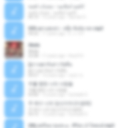
اناشيد اسلاميه - منتديات لخمة
اناشيد اسلاميه - منتديات لخمة
06:10
16 years ago
Ayman O.
059.เฒ่าแต่แข่ว - สนุ๊ก สิงห์มาตร.mp3
04:22
11 years ago
k . o . b P.
Akala
Akala
02:48
11 years ago
lhoy314
ผู้บ่าวเฒ่ากับสาววัยทีน
ผู้บ่าวเฒ่ากับสาววัยทีน
04:57
10 years ago
อนุชา ค.
주를 향한 나의 사랑을
주를 향한 나의 사랑을
03:06
12 years ago
Euntaek O.
주 예수 나의 당신이여 (이광희)
주 예수 나의 당신이여 (이광희)
03:15
12 years ago
Euntaek O.
096.สตรีหมายเลข ๑ - ศิริพร อำไพพงษ์.mp3