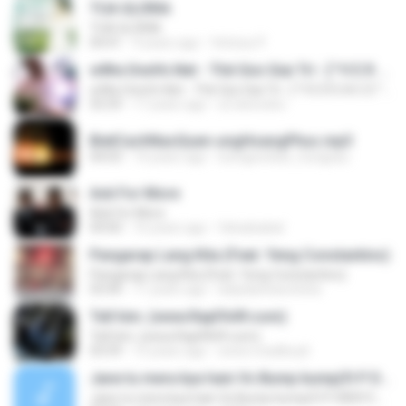
TUA GLÓRIA
TUA GLÓRIA
04:41
9 years ago
Vinícius P.
wWw.OneVn.Net - Thê Gioi Giai Trí - [™V E R S A C E™] - Y!M: nenquen_r0jcaydang
wWw.OneVn.Net - Thê Gioi Giai Trí - [™V E R S A C E™] - Y!M: nenquen_r0jcaydang
55:59
17 years ago
s2.doicodoc
BietCachNaoQuen-ungHoangPhuc.mp3
04:03
14 years ago
luongsonbac_hungsau
Ask For More
Ask For More
04:00
16 years ago
fahadsabal
Pangarap Lang Kita (Feat. Yeng Constantino)
Pangarap Lang Kita (Feat. Yeng Constantino)
03:44
11 years ago
ladydianeancheta
Tell him..(www.RapFA49.com)
Tell him..(www.RapFA49.com)
03:59
15 years ago
www.n.badboy6
Jane tu mera kya hain Vs Bump bump(ft P DIDDY) DJ STATIC+DJ MACK
Jane tu mera kya hain Vs Bump bump(ft P DIDDY) DJ STATIC+DJ MACK