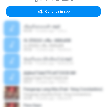
More files are hidden
Continue in app
เขียนถึงคนบนฟ้า.mp3
03:33
12 years ago
แก้ม ม.
ґЬ ЗПіЄАЗ »з¶ы -АМАзИЖ
ґЬ ЗПіЄАЗ »з¶ы -АМАзИЖ
04:26
13 years ago
fbswlove
ฉันหรือเธอ (ที่เปลี่ยนไป).mp3
01:53
12 years ago
Nutztsu M.
јЩйєиТЗаІиТЎСєКТЗЗСВ·Х№
јЩйєиТЗаІиТЎСєКТЗЗСВ·Х№
04:57
12 years ago
Finfin L.
Pangarap Lang Kita (Feat. Yeng Constantino)
Pangarap Lang Kita (Feat. Yeng Constantino)
03:44
10 years ago
Maricel A.
Para Sayo