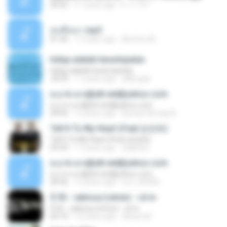
04:25
11 years ago
k . o . b P.
คนขี้เหงา.mp3
01:26
11 years ago
Nutztsu M.
hidup adalah kesempatan
hidup adalah kesempatan
18:39
11 years ago
affily.ajat
a-y-m-a-n@att.net@yahoo.com
a-y-m-a-n@att.net@yahoo.com
04:50
15 years ago
Ayman Al-Iraqi A.
Tell It To My Heart (Feat.엄정화)
Tell It To My Heart (Feat.엄정화)
03:54
11 years ago
anjanart
a-y-m-a-n@att.net@yahoo.com
a-y-m-a-n@att.net@yahoo.com
04:36
15 years ago
roro_85000
$ 05 - rabiosa (remix) - cd m
$ 05 - rabiosa (remix) - cd m
03:19
12 years ago
denise M.