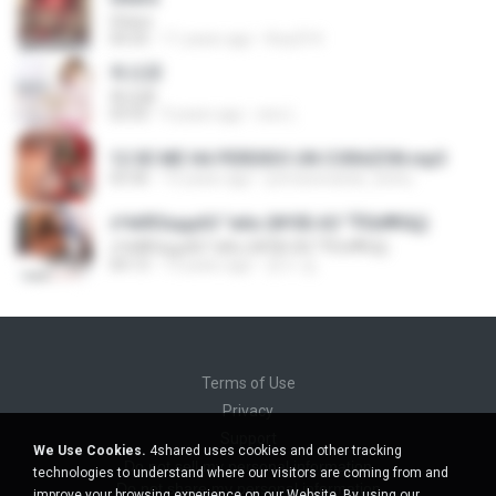
Gitara
04:35
11 years ago
lhoy314
有点甜
有点甜
03:55
9 years ago
eno L.
12 SE ME HA PERDIDO UN CORAZON.mp3
03:36
15 years ago
primaverastar_lechu
±Чё®ЅєµµАЗ °иАэ (№ОБ·АЗ °ЎЅїё¶ґЩ)
±Чё®ЅєµµАЗ °иАэ (№ОБ·АЗ °ЎЅїё¶ґЩ)
04:13
13 years ago
문수 김.
Terms of Use
Privacy
Support
We Use Cookies.
4shared uses cookies and other tracking
Do not sell my personal information
technologies to understand where our visitors are coming from and
Do not share my personal information
improve your browsing experience on our Website. By using our