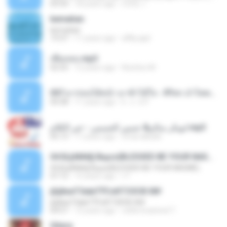
03:54
18 years ago
COOL 1.
kematian
kematian
19:37
11 years ago
affily.ajat
เพียงเธอ.mp3
02:55
12 years ago
Nutztsu M.
057.มาก่อนได้หน้า มาช้าได้ใจ - ศิริพร อำไพพงษ์.mp3
04:38
11 years ago
k . o . b P.
ابوبكر سالم& حسين الجسمي - خير الكلام.mp3
05:13
11 years ago
omar.alkatib
04 БЦАМё§ Вщѕз(BLESSED BE YOUR NASME)
04 БЦАМё§ Вщѕз(BLESSED BE YOUR NASME)
07:12
15 years ago
r F.
јЩйєиТЗаІиТЎСєКТЗЗСВ·Х№
јЩйєиТЗаІиТЎСєКТЗЗСВ·Х№
04:57
12 years ago
rattle braeined T.
Gitara