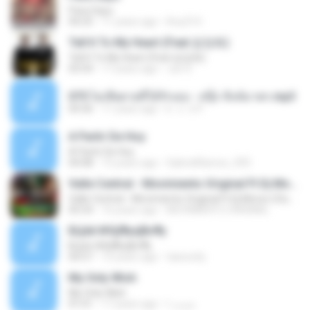
Para Sayo
04:25
11 years ago
lhoy314
Tell It To My Heart (Feat.엄정화)
Tell It To My Heart (Feat.엄정화)
03:54
17 years ago
Jun S.
075.ไม่เสียดายที่ได้รักเธอ - สนุ๊ก สิงห์มาตร.mp3
04:36
11 years ago
k . o . b P.
A Partir De Hoy
A Partir De Hoy
04:08
15 years ago
GabrielRamos_093
Valle Central - Movimiento Original Ft Dj Mores (Club Km Pro Art H2 Remix Tributo M.O.)
Valle Central - Movimiento Original Ft Dj Mores (Club Km Pro Art H2 Remix Tributo M.O.)
05:54
16 years ago
MOVIMIENTO ORIGINAL
БЦёё №Щ¶уєјВо¶у
БЦёё №Щ¶уєјВо¶у
04:57
15 years ago
taesoohj
My Only Wish
My Only Wish
01:01
17 years ago
صمت ا.