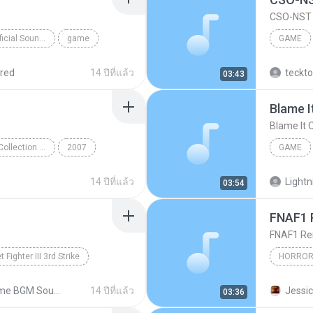
CSO-NST
Fou's Audition Unofficial Soundtracks
game
GAME
CSO
red
14 ปีที่แล้ว
teckt
03:43
Blame I
Blame It 
Yuzo Koshiro Best Collection Vol. 2 (Disc 1)
2007
GAME
Up & Up
Blame It
14 ปีที่แล้ว
Lightn
03:54
FNAF1 
FNAF1 Re
t Fighter III 3rd Strike
HORROR
t It On
Infinite
Freddy F
Game BGM Soundtrack
14 ปีที่แล้ว
Jessic
03:36