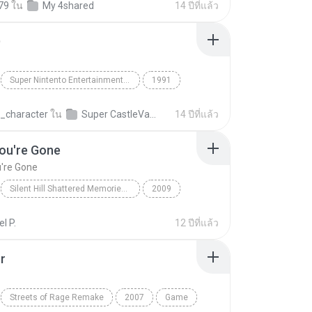
79
ใน
My 4shared
14 ปีที่แล้ว
D
Super Nintento Entertainment System
1991
Game
Super CastleVania IV
t_character
ใน
Super CastleVania IV SoundTrack
14 ปีที่แล้ว
ou're Gone
're Gone
Silent Hill Shattered Memories Soundtrack
2009
Mary Elizabeth McGlynn
When You're Gone
l P.
12 ปีที่แล้ว
r
Streets of Rage Remake
2007
Game