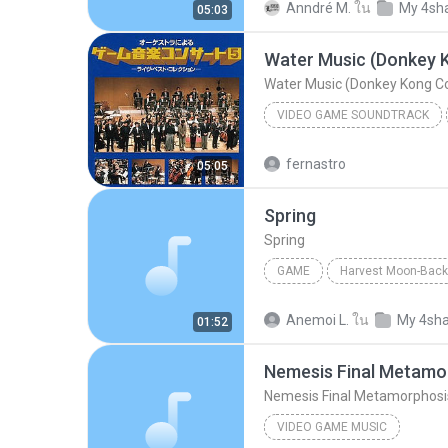
Anndré M.
ใน
My 4sh
05:03
Water Music (Donkey 
Water Music (Donkey Kong C
VIDEO GAME SOUNDTRACK
1996
fernastro
05:05
Video game soundtrack
Spring
Spring
GAME
Harvest Moon-Back 
Game
Spring
Anemoi L.
ใน
My 4sh
01:52
Nemesis Final Metamo
Nemesis Final Metamorphosi
VIDEO GAME MUSIC