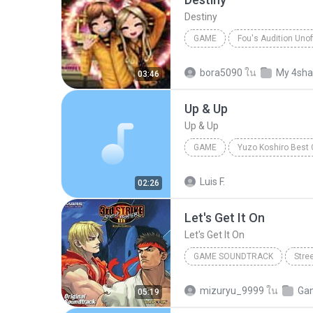
Destiny
GAME
Cool
Destiny
bora5090
ใน
My 4sha
03:46
Up & Up
Up & Up
GAME
Yuzo Koshiro
Game
Luis F.
02:26
Let's Get It On
Let's Get It On
GAME SOUNDTRACK
Stree
Game Soundtrack
Let's Ge
mizuryu_9999
ใน
05:19