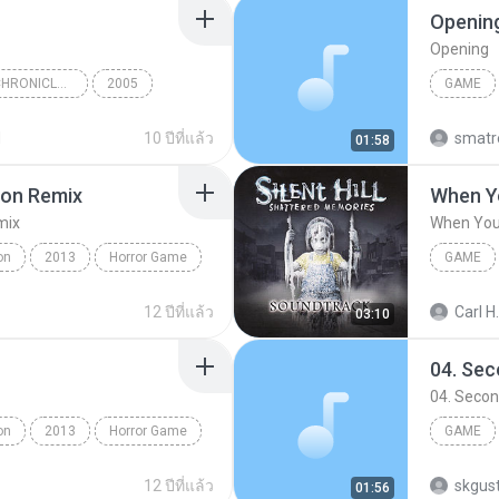
Openin
Opening
biohazard SOUND CHRONICLE BEST TRACK BOX (DISC 04 : biohazard Best Track Collection)
2005
GAME
Shusaku Uchiyama, Misao Senbongi, Makoto Tomozawa
Cold Water
d
10 ปีที่แล้ว
smatr
01:58
ion Remix
When Y
mix
When You
on
2013
Horror Game
GAME
FNAF Dismantled Version Remix
Game
12 ปีที่แล้ว
Carl H.
03:10
04. Se
04. Seco
on
2013
Horror Game
GAME
AF2
04. Sec
12 ปีที่แล้ว
skgus
01:56