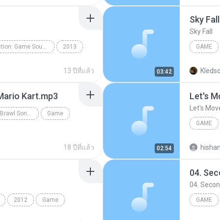
Sky Fall
Sky Fall
Deemo Collection: Game Soundtrack
2013
GAME
T
Game
13 ปีที่แล้ว
Kledso
03:42
 Mario Kart.mp3
Let's M
Let's Mov
Super Smash Bros. Brawl Songs
Game
GAME
Game
18 ปีที่แล้ว
hisha
02:54
04. Se
04. Seco
2012
Game
GAME
ner's Call
04. Sec