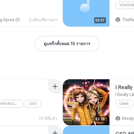
VENGEA
ng Spree (DONE)
2 เดือนที่ผ่านมา
TheRe
00:01
ดูแทร็กทั้งหมด 15 รายการ
I Really
I Really L
biohazard SOUND CHRONICLE BEST TRACK BOX (DISC 04 : biohazard Best Track Collection)
2005
GAME
Shusaku Uchiyama, Misao Senbongi, Makoto Tomozawa
Cold Water
Jewelry
10 ปีที่แล้ว
Rendy
03:39
CSO-N