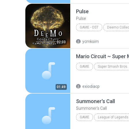
Pulse
Pulse
GAME - OST
sta
Pulse
Game - OS
ycmksim
02:03
Mario Circuit ~ Super
GAME
Nintendo OST
exiodiacp
01:49
Summoner's Call
Summoner's Call
GAME
League of Legends
League of Legends
Summo