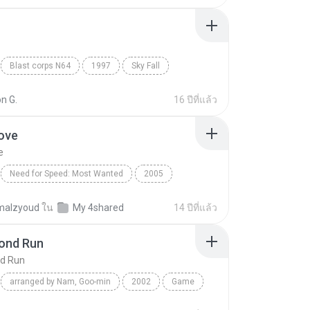
Blast corps N64
1997
Sky Fall
n G.
16 ปีที่แล้ว
ove
e
Need for Speed: Most Wanted
2005
Original Soundtrack
Let's Move
malzyoud
ใน
My 4shared
14 ปีที่แล้ว
cond Run
nd Run
arranged by Nam, Goo-min
2002
Game
ond Run
Tales Weaver