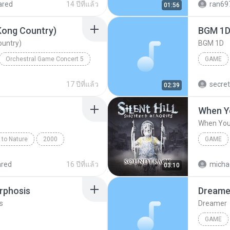
ared
14 ปีที่แล้ว
ran69
01:56
Kong Country)
BGM 1
ountry)
BGM 1D
Orchestral Game Concert 5
GAME
Tokyo City Philharmonic Orchestra
BGM 1D
17 ปีที่แล้ว
secre
02:39
Water Music (Donkey Kong Country)
When Y
When You
to Nature
2000
GAME
Game
ared
16 ปีที่แล้ว
michae
03:10
rphosis
Dreame
s
Dreamer
GAME