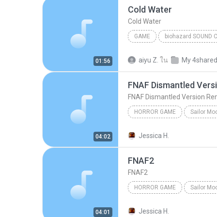
Cold Water
Cold Water
GAME
Game
aiyu Z.
ใน
My 4share
01:56
FNAF Dismantled Vers
FNAF Dismantled Version Re
HORROR GAME
Sailor Mo
Freddy Fazbear's Band
Jessica H.
04:02
FNAF2
FNAF2
HORROR GAME
Sailor Mo
Freddy Fazbear's Band
FN
Jessica H.
04:01