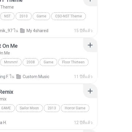
 Theme
NST
2010
Game
CSO-NST Theme
onik_97
ใน
My 4shared
15 ปีที่แล้ว
t On Me
On Me
Mmmm!
2008
Game
Floor Thirteen
 On Me
ing F.
ใน
Custom Music
11 ปีที่แล้ว
Remix
mix
 GAME
Sailor Moon
2013
Horror Game
azbear's Band
FNAF1 Remix
a H.
12 ปีที่แล้ว