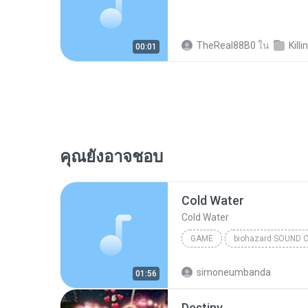
TheReal88B0
ใน
Killi
00:01
คุณยังอาจชอบ
Cold Water
Cold Water
GAME
Game
simoneumbanda
01:56
Destiny