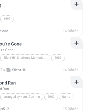
g
1997
eload
14 ปีที่แล้ว
ou're Gone
're Gone
Silent Hill Shattered Memories Soundtrack
2009
Mary Elizabeth McGlynn
When You're Gone
ใน
Silent Hill
14 ปีที่แล้ว
cond Run
nd Run
arranged by Nam, Goo-min
2002
Game
ond Run
Tales Weaver
tjs512
15 ปีที่แล้ว