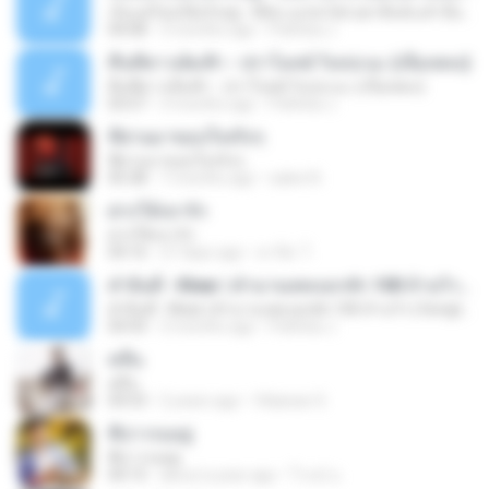
เจ็บแค่ไหนก็ยังรักอยู่ - ฟิล์ม บงกช Ost.อย่าลืมฉัน🎵เนื้อเพลง
04:08
3 months ago
Pathiita J.
คืนที่ดาวเต็มฟ้า - ปราโมทย์ วิเลปะนะ (เนื้อเพลง)
คืนที่ดาวเต็มฟ้า - ปราโมทย์ วิเลปะนะ (เนื้อเพลง)
03:57
3 months ago
Pathiita J.
ที่ผ่านมาขอบใจจริงๆ
ที่ผ่านมาขอบใจจริงๆ
05:38
7 months ago
salee N.
ฝากให้เขารัก
ฝากให้เขารัก
04:16
27 days ago
ฮาบีด. ไ.
คำยินดี - Klear | ตำนานเพลงอกหัก 100 ล้านวิว | Songtopia Livehouse
คำยินดี - Klear | ตำนานเพลงอกหัก 100 ล้านวิว | Songtopia Livehouse
04:43
3 months ago
Pathiita J.
คลื่น
คลื่น
04:53
2 years ago
Vilaiwan S.
พี่บ่าวรออยู่
พี่บ่าวรออยู่
04:15
about a year ago
โรจน์ อ.