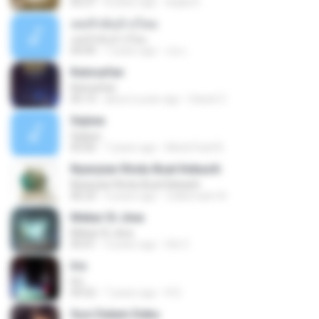
05:27
8 years ago
Aqilla R.
เคยรักฉันบ้างไหม
เคยรักฉันบ้างไหม
04:49
7 years ago
เธอ เ.
Keinsafan
Keinsafan
05:13
about a year ago
Daniel Z.
Sejiwa
Sejiwa
05:00
7 years ago
Muhd Fazli B.
Nyanyian Rindu Buat Kekasih
Nyanyian Rindu Buat Kekasih
06:23
4 years ago
Zulkernaim N.
Mekar Di Jiwa
Mekar Di Jiwa
05:01
3 years ago
Siti Z.
Iris
Iris
04:52
7 years ago
R D.
Suci Dalam Debu