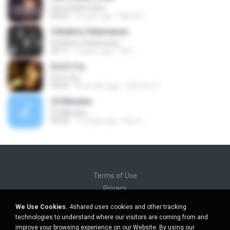
Suci Dalam Debu
04:43
6 years ago
Minah L.
Untukmu Selamanya
Untukmu Selamanya
04:11
5 years ago
Siti I.
Don't Cry
Don't Cry
04:44
8 months ago
Clerenir S.
25 Minutes
25 Minutes
04:20
11 years ago
Roy V.
Terms of Use
Privacy
Support
We Use Cookies.
4shared uses cookies and other tracking
Do not sell my personal information
technologies to understand where our visitors are coming from and
Do not share my personal information
improve your browsing experience on our Website. By using our