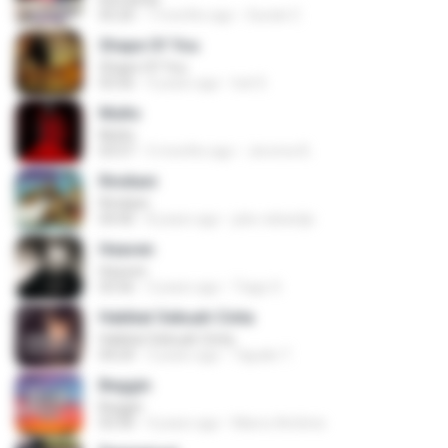
05:20
7 months ago
Suriati Z.
Shape Of You
Shape Of You
03:56
4 years ago
Icel S.
Multo
Multo
03:57
5 months ago
Jerome B.
Rindiani
Rindiani
04:40
8 years ago
joko rahardjo
Heaven
Heaven
03:56
3 years ago
Tiago S.
Hakikat Sebuah Cinta
Hakikat Sebuah Cinta
04:24
3 years ago
Tajudin T.
Beggin
Beggin
03:30
4 years ago
Marco Antônio