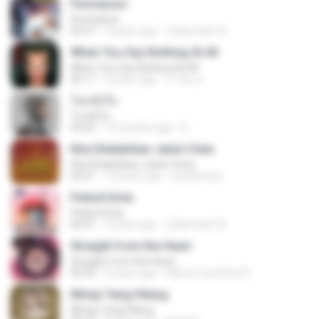
Permaisuri
Permaisuri
04:37
4 years ago
Zulkernaim N.
When You Say Nothing At All
When You Say Nothing At All
04:17
5 years ago
เกวลิน ด.
โลกทั้งใบ
โลกทั้งใบ
03:42
10 months ago
D
Kita Ditakdirkan Jatuh Cinta
Kita Ditakdirkan Jatuh Cinta
04:51
14 years ago
izzuhimura
Pelesit Kota
Pelesit Kota
04:01
4 years ago
Zulkernaim N.
Straight from the Heart
Straight from the Heart
03:34
6 years ago
Marcio Luiz Brito B.
Mimpi Yang Hilang
Mimpi Yang Hilang