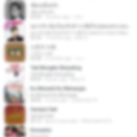
เพียงหนึ่งครั้ง
เพียงหนึ่งครั้ง
03:54
10 years ago
แป้ง เ.
อยากรัก ต้องไม่กลัวคำว่าเสียใจ (เพลงประกอบภาพยนตร์ รัก 7 ปี ดี 7 หน)
อยากรัก ต้องไม่กลัวคำว่าเสียใจ (เพลงประกอบภาพยนตร์ รัก 7 ปี ดี 7 หน)
03:30
7 months ago
Mith 9.
소문의 낙원
소문의 낙원
03:38
3 months ago
가나.
Tak Mungkin Berpaling
Tak Mungkin Berpaling
04:54
8 years ago
Bimo G.
Ku Menanti Ku Menangis
Ku Menanti Ku Menangis
04:06
4 years ago
Zulkernaim N.
Sampai Hati
Sampai Hati
05:14
about a year ago
Shikenashraf A.
Romantis
Romantis