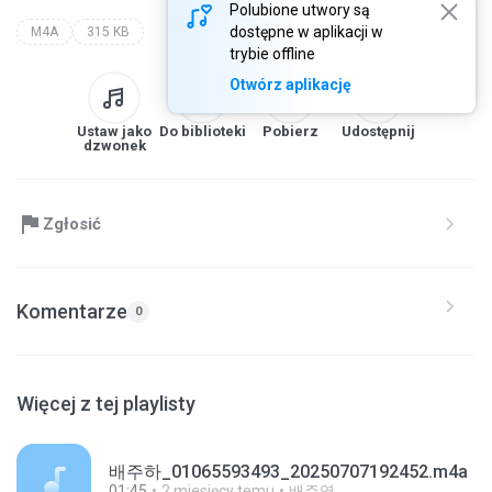
Polubione utwory są
dostępne w aplikacji w
M4A
315 KB
trybie offline
Otwórz aplikację
Ustaw jako
Do biblioteki
Pobierz
Udostępnij
dzwonek
Zgłosić
Komentarze
0
Więcej z tej playlisty
배주하_01065593493_20250707192452.m4a
01:45
2 miesięcy temu
배주영