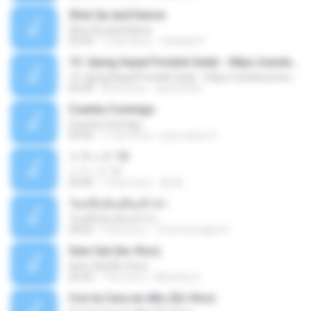
Shut Up and Dance
Shut Up and Dance
03:54
13 lat temu
rebekah P.
13. Ujung Aspal Pondok Gede - https://unulunul.wordpress.com/2016/11/11/iwan-fals-album-best-of-the-best-audio-flac
13. Ujung Aspal Pondok Gede - https://unulunul.wordpress.com/2016/11/11/iwan-fals-album-best-of-the-best-audio-flac
05:09
8 lat temu
siementho
Cuenta Conmigo
Cuenta Conmigo
03:50
11 lat temu
juan carlos S.
トラック 13
トラック 13
03:46
14 lat temu
新 岡.
วันหนึ่งฉันเดินเข้าป่า
วันหนึ่งฉันเดินเข้าป่า
04:02
9 lat temu
THommongkol P.
Sem Sal (Ao Vivo)
Sem Sal (Ao Vivo)
02:42
7 lat temu
Mychely S.
Con la Cara en Alto (En Vivo)