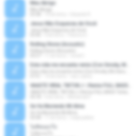
Meu Abrigo
Meu Abrigo
03:38
10 lat temu
Eduardo R.
Jesus Não Esqueceu de Você
Jesus Não Esqueceu de Você
03:40
9 lat temu
Pastora S.
Rolling Stone (Acoustic)
Rolling Stone (Acoustic)
03:27
11 lat temu
noval C.
Esta vida me encanta remix (Con Smoky, Mc Davo, T-Killa, Don Aero, Tanke One, Little, Big Metra, Santa RM, Zimple y DJ Maxo)
Esta vida me encanta remix (Con Smoky, Mc Davo, T-Killa, Don Aero, Tanke One, Little, Big Metra, Santa RM, Zimple y DJ Maxo)
07:51
14 lat temu
varo-carlos
VAASTE VIRAL TIKTOK🎶 | Remix FULL BASS Terbaru 2020
VAASTE VIRAL TIKTOK🎶 | Remix FULL BASS Terbaru 2020
03:18
6 lat temu
Mohamad F.
Se Va Muriendo Mi Alma
Se Va Muriendo Mi Alma
03:58
11 lat temu
mejie.pelina
ไม่คิดนอกใจ
ไม่คิดนอกใจ