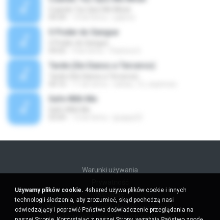
Cuando Tus Ojos Me Miran
04:34
14 lat temu
julprez
O Poder do Sangue
O Poder do Sangue
04:02
9 lat temu
Pastora S.
Tarde (Sin Danos a Terceros)
Tarde (Sin Danos a Terceros)
04:16
11 lat temu
sebas_12_espinosa
Safe With Me
Safe With Me
03:04
12 lat temu
jpuppy22
Warunki używania
Prywatność
Używamy plików cookie.
4shared używa plików cookie i innych
Wsparcie
technologii śledzenia, aby zrozumieć, skąd pochodzą nasi
Nie sprzedawaj moich danych osobowych
odwiedzający i poprawić Państwa doświadczenie przeglądania na
Nie udostępniaj moich danych osobowych
naszej Stronie. Korzystając z naszej Strony, wyrażają Państwo zgodę