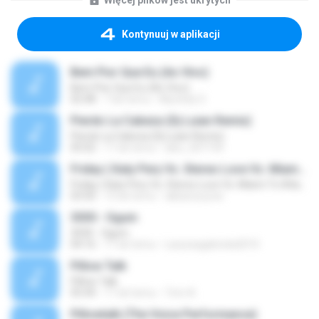
Więcej plików jest ukrytych
Kontynuuj w aplikacji
Bem Pior Que Eu (Ao Vivo)
Bem Pior Que Eu (Ao Vivo)
02:48
7 lat temu
Mychely S.
Pierdo La Cabeza (Dj Luian Remix)
Pierdo La Cabeza (Dj Luian Remix)
05:02
11 lat temu
alex_007144
Friday ( Katy Pery Vs. Stereo Love Vs. Miami To Atlanta)
Friday ( Katy Pery Vs. Stereo Love Vs. Miami To Atlanta)
03:50
15 lat temu
akbarsuryow
3030 - Ogum
3030 - Ogum
04:16
11 lat temu
Laryssagabriela2010
Pillow Talk
Pillow Talk
05:44
11 lat temu
Tom A.
Pillowtalk (The Voice Performance)