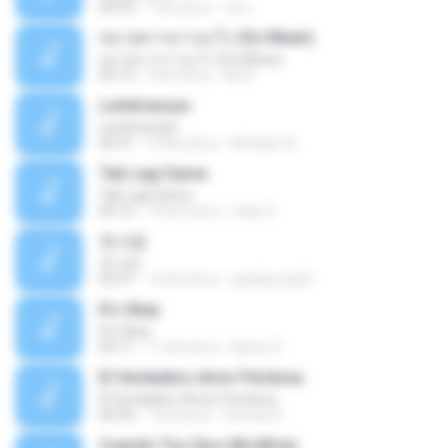
04:25
7 lat temu
เธอ เ.
หมายความว่าอะไร (So Mean)
หมายความว่าอะไร (So Mean)
03:15
9 lat temu
Na N.
Lembranças
Lembranças
04:31
2 lata temu
Kethilyn A.
Tak Lagi Sama
Tak Lagi Sama
05:16
14 lat temu
rizky S.
첫사랑
첫사랑
03:31
14 lat temu
parkjisung33
It's Okay
It's Okay
04:11
11 lat temu
Karen S.
El Verdadero Amor Perdona
El Verdadero Amor Perdona
04:43
7 lat temu
Hernan B.
Cuando Tus Ojos Me Miran