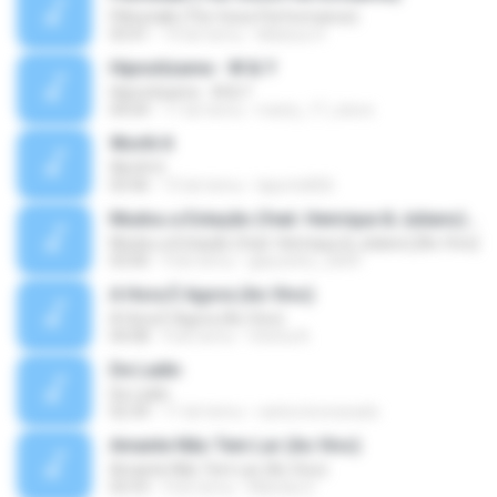
Pillowtalk (The Voice Performance)
03:41
10 lat temu
Mateus H.
Hipnotízame - W & Y
Hipnotízame - W & Y
04:04
11 lat temu
marty_17_steve
Worth It
Worth It
03:46
15 lat temu
laporte826
Mudou a Estação (feat. Henrique & Juliano) [Ao Vivo]
Mudou a Estação (feat. Henrique & Juliano) [Ao Vivo]
03:00
9 lat temu
glaucinho_2009
A Hora É Agora (Ao Vivo)
A Hora É Agora (Ao Vivo)
04:08
9 lat temu
Vitória A.
De Ladin
De Ladin
02:34
11 lat temu
carlos.bronzeado
Amante Não Tem Lar (Ao Vivo)
Amante Não Tem Lar (Ao Vivo)
02:53
9 lat temu
Mariela S.