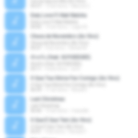
Con la Cara en Alto (En Vivo)
03:37
13 lat temu
Marcos C.
Duty Love F.t Nati Natsha
Duty Love F.t Nati Natsha
04:45
14 lat temu
rogert B.
Chuva de Novembro (Ao Vivo)
Chuva de Novembro (Ao Vivo)
05:07
9 lat temu
Rafael M.
ทักครับ (feat. GUYGEEGEE)
ทักครับ (feat. GUYGEEGEE)
03:11
4 lata temu
ari K.
O Que Tua Glória Fez Comigo (Ao Vivo)
O Que Tua Glória Fez Comigo (Ao Vivo)
06:39
11 lat temu
flaviacrt
Last Christmas
Last Christmas
06:46
15 lat temu
maewills
O Que É Que Tem (Ao Vivo)
O Que É Que Tem (Ao Vivo)
03:41
9 lat temu
Renato F.