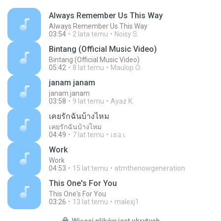
Always Remember Us This Way
Always Remember Us This Way
03:54
2 lata temu
Noisy S.
Bintang (Official Music Video)
Bintang (Official Music Video)
05:42
8 lat temu
Maulop O.
janam janam
janam janam
03:58
9 lat temu
Ayaz K.
เคยรักฉันบ้างไหม
เคยรักฉันบ้างไหม
04:49
7 lat temu
เธอ เ.
Work
Work
04:53
15 lat temu
atmthenowgeneration
This One's For You
This One's For You
03:26
13 lat temu
malexj1