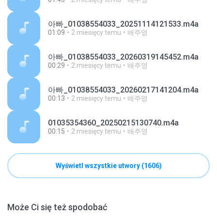
아빠_01038554033_20251114121533.m4a
01:09
2 miesięcy temu
배주영
아빠_01038554033_20260319145452.m4a
00:29
2 miesięcy temu
배주영
아빠_01038554033_20260217141204.m4a
00:13
2 miesięcy temu
배주영
01035354360_20250215130740.m4a
00:15
2 miesięcy temu
배주영
Wyświetl wszystkie utwory (1606)
Może Ci się też spodobać