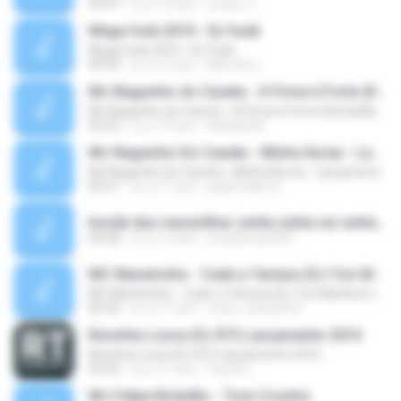
03:47
il y a 16 ans
necko17
Mega funk 2010 - Dj Yuuki
Mega funk 2010 - Dj Yuuki
09:23
il y a 12 ans
Marcelo L.
Mc Neguinho do Caxeta - A Firma é Forte (Kondzilla) Lançamento 2013
Mc Neguinho do Caxeta - A Firma é Forte (Kondzilla) Lançamento 2013
02:52
il y a 13 ans
bielloko66
Mc Neguinho Do Caxeta - Minha Áurea - Lançamento 2015
Mc Neguinho Do Caxeta - Minha Áurea - Lançamento 2015
02:51
il y a 11 ans
playFunkbr B.
bonde das maravilhas senta senta vai senta.mp3
03:28
il y a 14 ans
lucasbeca2009
MC Maneirinho - Cade a Tamara (DJ Yuri Martins) Lançamento Oficial 2015
MC Maneirinho - Cade a Tamara (DJ Yuri Martins) Lançamento Oficial 2015
02:32
il y a 11 ans
victor_araruama
Novinha Louca (DJ R7) Lançamento 2016
Novinha Louca (DJ R7) Lançamento 2016
03:55
il y a 11 ans
murilo L.
Mc Felipe Boladão - Tony Country