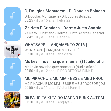
Dj Douglas Montagem - Dj Douglas Boladao
Dj Douglas Montagem - Dj Douglas Boladao
03:25
il y a 15 ans
kelve.22
Ze Neto E Cristiano - Dorme Junto Acorda Separado - Top 20 Sertanejas de 2015
Ze Neto E Cristiano - Dorme Junto Acorda Separado - Top 20 Sertanejas de 2015
02:42
il y a 11 ans
Harlen R.
WHATSAPP [ LANÇAMENTO 2016 ]
WHATSAPP [ LANÇAMENTO 2016 ]
03:30
il y a 10 ans
ana clara F.
Mc kevin novinha quer mamar () (áudio oficial)
Mc kevin novinha quer mamar () (áudio oficial)
03:50
il y a 12 ans
DIEGO DETONA FUNK D.
MC PIKACHU E MC MM - ESSE É MEU PROCEDE ( DJ CARLINHOS DA S.R )
MC PIKACHU E MC MM - ESSE É MEU PROCEDE ( DJ CARLINHOS DA S.R )
02:55
il y a 11 ans
[Victor LFunk] [.
05 PALIO TA KI TA DO MAGNO FUNK AUTOMOTIVO VOLUME 01.mp3
01:10
il y a 10 ans
Anguya V.