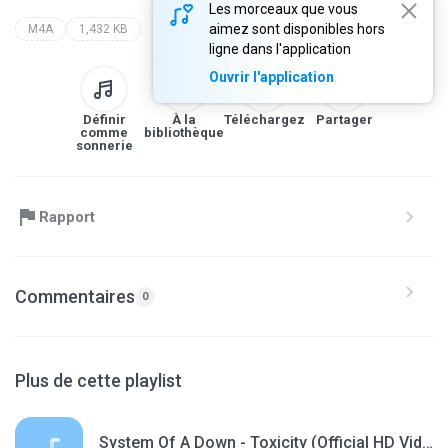
Les morceaux que vous
aimez sont disponibles hors
M4A
1,432 KB
ligne dans l'application
Ouvrir l'application
Définir
À la
Téléchargez
Partager
comme
bibliothèque
sonnerie
Rapport
Commentaires
0
Plus de cette playlist
System Of A Down - Toxicity (Official HD Video).m4a