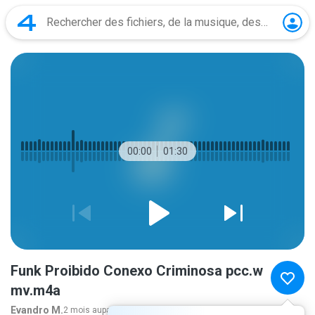
00:00
01:30
Funk Proibido Conexo Criminosa pcc.w
mv.m4a
Evandro M.
2 mois auparavant
plus...