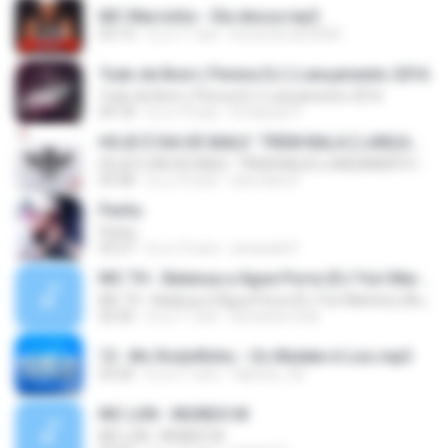
MC Marcinho - Ela desce.mp3
03:14
il y a 11 ans
brunoferrari3000
Tudo de Bom ( Perera DJ ) Lançamento 2016
Tudo de Bom ( Perera DJ ) Lançamento 2016
04:18
il y a 10 ans
Emanuel V.
HOJE É DIA DE BAILE ´TREM BALA [ LANÇAMENTO 2016 ]
HOJE É DIA DE BAILE ´TREM BALA [ LANÇAMENTO 2016 ]
03:28
il y a 10 ans
ana clara F.
Partiu
Partiu
03:27
il y a 10 ans
amanda R.
MC TH - Balança a Água Porra (DJ Yuri Martins) (Áudio Oficial) Lançamento 2016
MC TH - Balança a Água Porra (DJ Yuri Martins) (Áudio Oficial) Lançamento 2016
02:26
il y a 11 ans
leonardo.cota
13 . Mc Rodolfinho - Os Muleke é Liso.mp3
03:26
il y a 11 ans
fabricio_3d
MC LON - MUNDO M
MC LON - MUNDO M