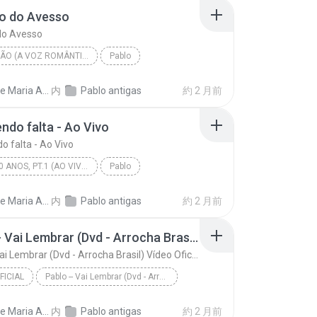
o do Avesso
do Avesso
ÊEE PAIXÃO (A VOZ ROMÂNTICA)
Pablo
 do Avesso
Dayane Maria Almeida Sousa
内
Pablo antigas
約 2 月前
ndo falta - Ao Vivo
o falta - Ao Vivo
PABLO 20 ANOS, PT.1 (AO VIVO)
Pablo
do falta - Ao Vivo
Dayane Maria Almeida Sousa
内
Pablo antigas
約 2 月前
Pablo -- Vai Lembrar (Dvd - Arrocha Brasil) Vídeo Oficial
Pablo -- Vai Lembrar (Dvd - Arrocha Brasil) Vídeo Oficial
FICIAL
Pablo -- Vai Lembrar (Dvd - Arrocha Brasil) Vídeo ...
cial
Dayane Maria Almeida Sousa
内
Pablo antigas
約 2 月前