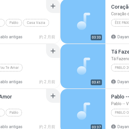
Coraçã
Coração 
MAR)
Pablo
Casa Vazia
Coração
ablo antigas
約 2 月前
03:33
Tá Faze
Tá Fazend
Vou Te Amar
Tá Fazen
ablo antigas
約 2 月前
03:41
 Amor
RASIL
Pablo
PABLO O
Pablo Ofi
ablo antigas
約 2 月前
03:37