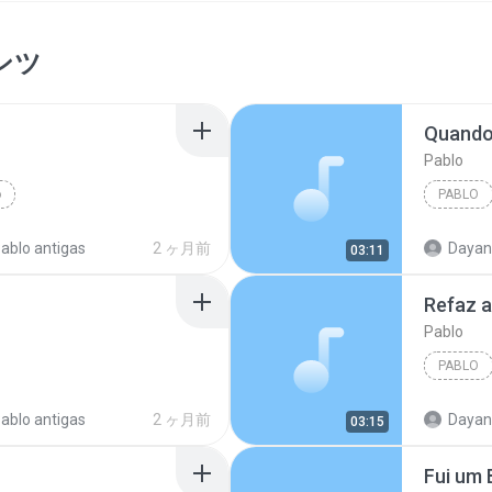
ンツ
Quando
Pablo
o
PABLO
ablo antigas
2 ヶ月前
Dayane Mar
03:11
Refaz a
Pablo
PABLO
ablo antigas
2 ヶ月前
Dayane Mar
03:15
Fui um