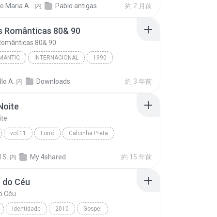
Dayane Maria Almeida Sousa
内
Pablo antigas
約 2 月前
s Românticas 80& 90
Românticas 80& 90
MANTIC
INTERNACIONAL
1990
 Românticas 80& 90
lo A.
内
Downloads
約 3 年前
Dami_Music | SELEÇÃO ROMÂNTICA ANos 80,90
New Romantic
Noite
ite
vol.11
Forró
Calcinha Preta
oite
 S.
内
My 4shared
約 15 年前
 do Céu
o Céu
Identidade
2010
Gospel