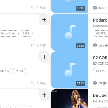
Canção 
約 11 年前
isador
05:08
Poderos
Poderoso 
s Deus Pode
2008
GOSPEL
Gospel
Gospel
約 15 年前
distri
03:08
02 CORA
ade PB
2013
GOSPEL
reja vem PB
約 12 年前
diego.
04:33
Anderson
De Joel
De Joelho