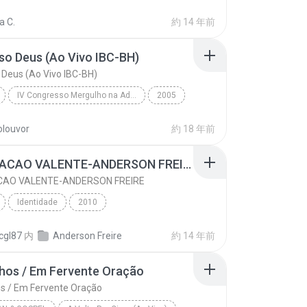
do Céu
Anderson Freire
a C.
約 14 年前
o Deus (Ao Vivo IBC-BH)
Deus (Ao Vivo IBC-BH)
IV Congresso Mergulho na Adoração
2005
Fernandinho
Poderoso Deus (Ao Vivo IBC-BH)
tolouvor
約 18 年前
02 CORACAO VALENTE-ANDERSON FREIRE
CAO VALENTE-ANDERSON FREIRE
Identidade
2010
02 CORACAO VALENTE-ANDERSON FREIRE
Gospel
cgl87
内
Anderson Freire
約 14 年前
 Freire
hos / Em Fervente Oração
s / Em Fervente Oração