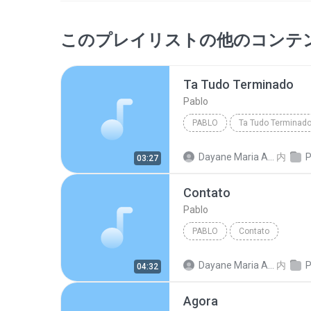
このプレイリストの他のコンテ
Ta Tudo Terminado
Pablo
PABLO
Ta Tudo Terminad
Dayane Maria Almeida Sousa
内
P
03:27
Contato
Pablo
PABLO
Contato
Dayane Maria Almeida Sousa
内
P
04:32
Agora