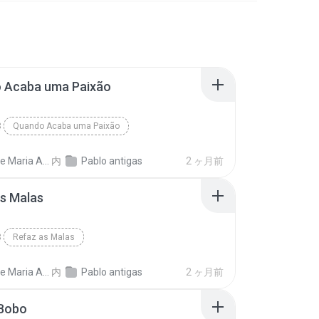
 Acaba uma Paixão
Quando Acaba uma Paixão
ia Almeida Sousa
内
Pablo antigas
2 ヶ月前
s Malas
Refaz as Malas
ia Almeida Sousa
内
Pablo antigas
2 ヶ月前
 Bobo