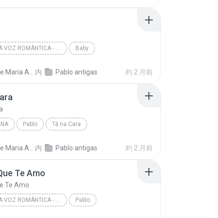
PABLO - A VOZ ROMÂNTICA - ARROCHA BRASIL
Baby
heiro de Amor
Dayane Maria Almeida Sousa
内
Pablo antigas
約 2 月前
ara
a
ENA
Pablo
Tá na Cara
Dayane Maria Almeida Sousa
内
Pablo antigas
約 2 月前
 Que Te Amo
ue Te Amo
PABLO - A VOZ ROMÂNTICA - ARROCHA BRASIL
Pablo
Que Te Amo