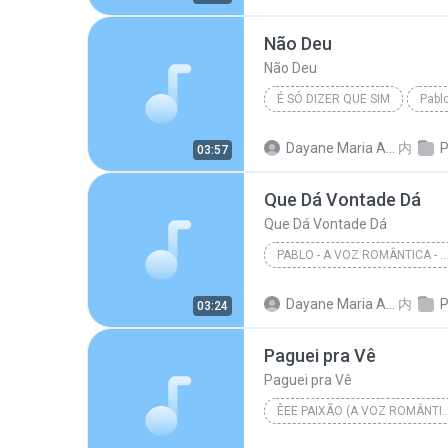
Não Deu
Não Deu
É SÓ DIZER QUE SIM
Pabl
Dayane Maria Almeida Sousa
内
P
03:57
Que Dá Vontade Dá
Que Dá Vontade Dá
PABLO - A VOZ ROMÂNTICA - ARROCHA B
Que Dá Vontade Dá
Dayane Maria Almeida Sousa
内
P
03:24
Paguei pra Vê
Paguei pra Vê
ÊEE PAIXÃO (A VOZ 