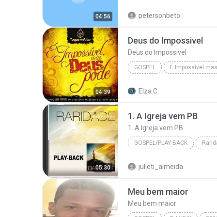
petersonbeto
04:56
Deus do Impossivel
Deus do Impossivel
GOSPEL
É Impossível ma
Toque no Altar | www.BaixeMusicas.Net
Elza C.
04:39
Deus do Impossivel
1. A Igreja vem PB
1. A Igreja vem PB
GOSPEL/PLAY BACK
Rarid
Gospel/Play Back
1. A Ig
julieti_almeida
05:30
Anderson Freire
Meu bem maior
Meu bem maior