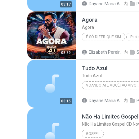
Dayane Maria Almeida Sousa
内
P
03:17
Agora
Agora
É SÓ DIZER QUE SIM
Pabl
Elizabeth Pereira S.
内
S
03:39
Tudo Azul
Tudo Azul
VOANDO ATÉ VOCÊ! AO VIVO EM URUÇUCA, SE 
Tudo Azul
Dayane Maria Almeida Sousa
内
P
03:15
GOSPEL