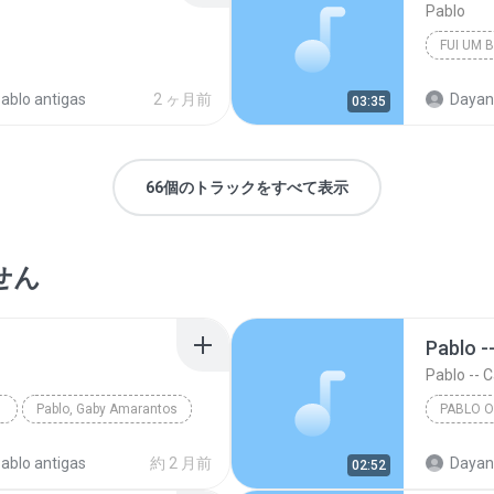
Pablo
FUI UM 
ablo antigas
2 ヶ月前
Dayane Mar
03:35
66個のトラックをすべて表示
せん
Pablo -- C
RASIL
Pablo, Gaby Amarantos
PABLO O
Pablo Ofi
ablo antigas
約 2 月前
02:52