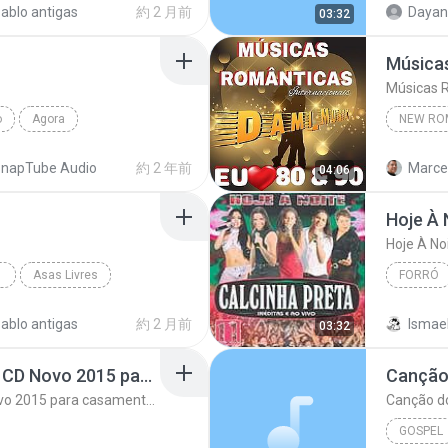
ablo antigas
約 2 月前
03:32
Música
Músicas 
o
Agora
NEW RO
Músicas
napTube Audio
約 2 年前
Marcel
04:06
Hoje À 
Hoje À No
(2003)
Asas Livres
FORRÓ
Hoje À N
ablo antigas
約 2 月前
Ismael
03:32
Não Ha Limites Gospel CD Novo 2015 para casamento casal musica romantica
Canção
Não Ha Limites Gospel CD Novo 2015 para casamento casal musica romantica
Canção d
GOSPEL