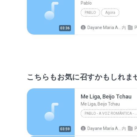
Pablo
PABLO
Agora
Dayane Maria Almeida Sousa
内
P
03:36
こちらもお気に召すかもしれま
Me Liga, Beijo Tchau
Me Liga, Beijo Tchau
PABLO - A VOZ ROMÂNTICA - ARROCHA B
Me Liga, Beijo Tchau
Dayane Maria Almeida Sousa
内
P
03:59