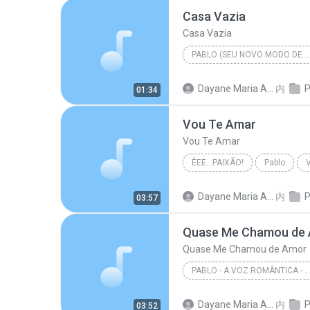
Casa Vazia
Casa Vazia
PABLO (SEU NOVO MODO DE A
Dayane Maria Almeida Sousa
内
P
01:34
Vou Te Amar
Vou Te Amar
ÊEE...PAIXÃO!
Pablo
Dayane Maria Almeida Sousa
内
P
03:57
Quase Me Chamou de
Quase Me Chamou de Amor
PABLO - A VOZ ROMÂNTICA - ARROCHA B
Quase Me Chamou de Amor
Dayane Maria Almeida Sousa
内
P
03:52