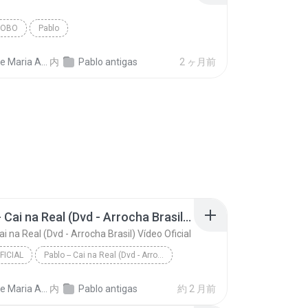
BOBO
Pablo
ia Almeida Sousa
内
Pablo antigas
2 ヶ月前
Pablo -- Cai na Real (Dvd - Arrocha Brasil) Vídeo Oficial
ai na Real (Dvd - Arrocha Brasil) Vídeo Oficial
FICIAL
Pablo -- Cai na Real (Dvd - Arrocha Brasil) Vídeo ...
cial
Dayane Maria Almeida Sousa
内
Pablo antigas
約 2 月前