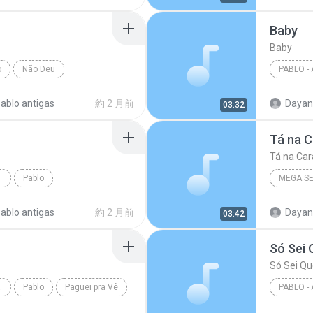
Baby
Baby
o
Não Deu
Pablo, C
ablo antigas
約 2 月前
03:32
Tá na C
Tá na Car
RASIL
Pablo
MEGA S
ablo antigas
約 2 月前
03:42
Só Sei
Só Sei Q
ROMÂNTICA)
Pablo
Paguei pra Vê
Só Sei 