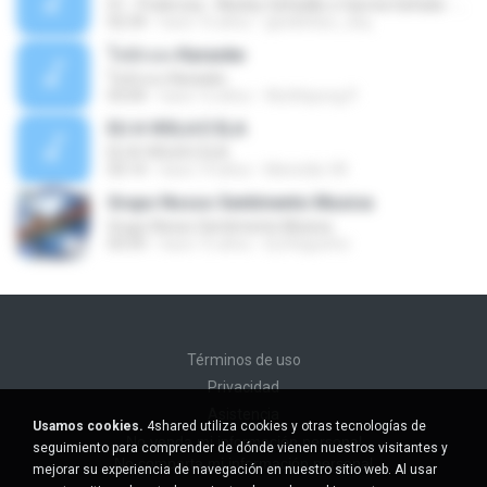
01 - Poderosa - Wesley Safadão e Garota Safada - Promocional Dezembro
02:34
hace 10 años
gisellefisio_cbq
ใจนักเลง Karaoke
ใจนักเลง Karaoke
03:04
hace 12 años
Wutthipong P.
EU A VIOLA E ELA
EU A VIOLA E ELA
03:14
hace 14 años
Meninão V8
Grupo Nosso Sentimento Musica
Grupo Nosso Sentimento Musica
03:59
hace 15 años
Dj Dhiguinho
Términos de uso
Privacidad
Asistencia
Usamos cookies.
4shared utiliza cookies y otras tecnologías de
No venda mi información personal
seguimiento para comprender de dónde vienen nuestros visitantes y
No comparta mi información personal
mejorar su experiencia de navegación en nuestro sitio web. Al usar