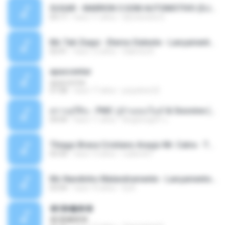
SUGAR - MARRON 5 SOM AUTOMOTIVO (DJ COTONETE BHZ).mp3
03:17
hace 11 años
DjCotonete D.
Mc Tati Zaqui - Eterno Daleste - Lançamento 2014.mp3
02:41
hace 12 años
Sabrina A.
apascentar
apascentar
07:08
hace 17 años
josysilver22
ตราบธุรีดิน - PMC ปู่จ๋านลองไมค์ & Sixonine ( Cover Version ).mp3
04:04
hace 11 años
KingSongCP แ.
Thiago Brava Cristiano Araujo Mr. Catra - Ta Soltinha.mp3
03:30
hace 13 años
rudiere07
Mc Nandinho Malandramente - Lançamento 2016.mp3
03:04
hace 10 años
Dj A.
�ʧ�ѹ���
�ʧ�ѹ���