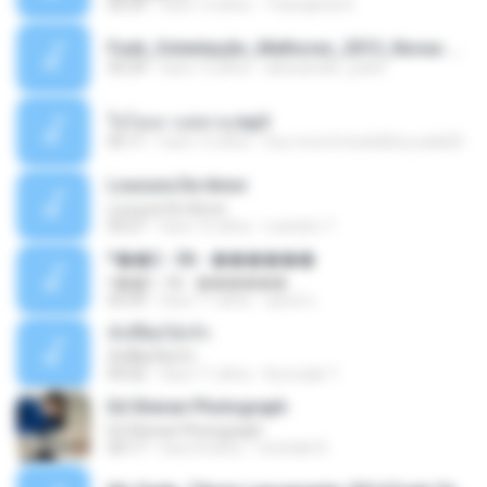
05:29
hace 12 años
Thanaphat K.
Funk_Ostentação_Melhores_2013_Novas MC GUIME, MC LON, MC RODOLFINHO, MC NEGUINHO DO KAXETA, MC Leo Da Baixada, MC Boy Do CHarmes.mp3
35:29
hace 13 años
alexsander_patel
ใจโลเล-วงสหาย.mp3
05:11
hace 12 años
boy record studio[boy pala] B.
Loucura De Amor
Loucura De Amor
03:27
hace 16 años
Leandro T.
ᴹ��2 - 06 - ������
ᴹ��2 - 06 - ������
03:39
hace 11 años
ชูพงษ์ แ.
ทั้งที่ผิดก็ยังรัก
ทั้งที่ผิดก็ยังรัก
04:26
hace 11 años
Kurozaki T.
Ed Sheran Photograph
Ed Sheran Photograph
04:17
hace 8 años
michelle R.