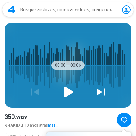
00:00
00:06
350.wav
KHAKID J.
10 años atrás
más...