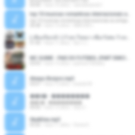
Bruna Karla ' Sou Humano' Faix
05:00
hace 16 años
carlosbizarelo1
top 10 musicas romanticas internacionais as antigas que faz seu coraçao bater mais forte remix
top 10 musicas romanticas internacionais as antigas que faz seu coraçao bater mais forte remix
36:28
hace 12 años
ANA ISIS L.
( เสียงเรียกเข้า ) ร้ายๆ-ใจหมา-เชือกวิเศษ-ว้าเหว่.mp3
01:46
hace 11 años
อัยการ เ.
MC GUIME - PAIS DO FUTEBOL (PART EMICIDA) 2014.mp3
03:03
hace 13 años
patrese100ideia
Always Bonjovi.mp3
03:07
hace 13 años
brando M.
��â� - ��������
��â� - ��������
04:50
hace 12 años
패턴 C.
Sky&Sea.mp3
05:26
hace 11 años
Ouma S.