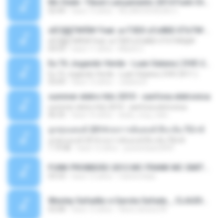
Mc Dede -Tibum Lançamento 2014 Funk Chique Produçoes .mp3
02:44
hace 13 años
ALLAN DOUGLAS C.
ѕЕС§§Т№Ё№ Feat. а»ТЗЕХ ѕГѕФБЕ-ЕТєТ№Щ№
ѕЕС§§Т№Ё№ Feat. а»ТЗЕХ ѕГѕФБЕ-ЕТєТ№Щ№
04:53
hace 11 años
MaxGi C.
Eu Tô Jogando Verde - Luan Satana ( DVD 2011 )
Eu Tô Jogando Verde - Luan Satana ( DVD 2011 )
03:09
hace 12 años
Juliana R.
summer eletro hits 2010 - sanfona eletronica
summer eletro hits 2010 - sanfona eletronica
06:35
hace 16 años
dudu_muy_loko
ลูกทุ่งแดนซ์ 2014 สงการต์แดนซ์ ดีเจ ต้น รีมิกซ์
ลูกทุ่งแดนซ์ 2014 สงการต์แดนซ์ ดีเจ ต้น รีมิกซ์
1:19:48
hace 12 años
powerbass2009
FUNK PROIBIDÃO 2012 MC FRANK MC SMITH MC LON MC DEDE MC DALESTE MC ROBA CENA MC K9 MC LUAN MC DINHO DA VP MC KELVINHO MC YOSHI MC DUHZINHO DA VR MC NOBRUH MC GALO SP - HINO PCC - PRIMEIRO COMANDO .mp3
03:33
hace 12 años
Castornidas
Wesley Safadão e Garota Safada _ CLAUDIA LEITE_REMIX_DJAMOROSO 2014.mp3
03:08
hace 12 años
flavio.oliveira78