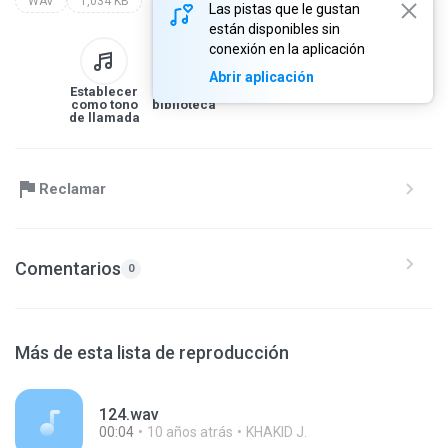
WAV
1,034 KB
Las pistas que le gustan
están disponibles sin
conexión en la aplicación
Abrir aplicación
Establecer
A la
Descargar
Compartir
como tono
biblioteca
de llamada
Reclamar
Comentarios
0
Más de esta lista de reproducción
124.wav
00:04
10 años atrás
KHAKID J.