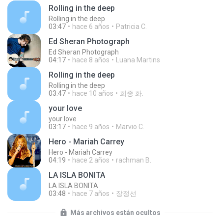
Rolling in the deep
Rolling in the deep
03:47
hace 6 años
Patricia C.
Ed Sheran Photograph
Ed Sheran Photograph
04:17
hace 8 años
Luana Martins
Rolling in the deep
Rolling in the deep
03:47
hace 10 años
희종 화.
your love
your love
03:17
hace 9 años
Marvio C.
Hero - Mariah Carrey
Hero - Mariah Carrey
04:19
hace 2 años
rachman B.
LA ISLA BONITA
LA ISLA BONITA
03:48
hace 7 años
장정선
Más archivos están ocultos