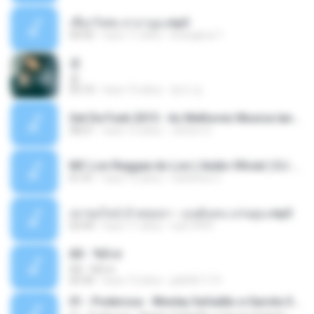
เชือกวิเศษ ลาบานูน.mp3
04:45
hace 11 años
kriangkrai T.
쿵
쿵
03:10
hace 10 años
동규 김.
Set De Funk 2015 - As Melhores Musica lançamentos ''Dj Jhóòm''.mp3
58:21
hace 12 años
Jhóòm S.
MC Lon Reggae do Lon ( Aúdio Oficial ) DJ Gui Beats.mp3
01:41
hace 12 años
Carlinhos C.
เขาขอไลน์ อ้ายขอลา - มนต์แคน แก่นคูน.mp3
03:49
hace 11 años
nuk19991
Äð - ¾Ö»ó
Äð - ¾Ö»ó
03:30
hace 13 años
pbk961119
01 - Poderosa - Wesley Safadão e Garota Safada - Promocional Dezembro