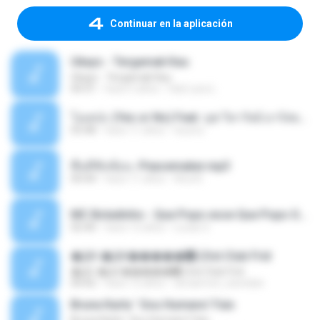
Continuar en la aplicación
Ukays - Tergamak Kau
Ukays - Tergamak Kau
04:31
hace 5 años
Hati Lara L.
โอเคป่ะ (Yes or No) Feat. นุช วิลาวัลย์ อาร์สยาม - Flame.mp3
03:48
hace 11 años
tsuora
พื้นที่ซับซ้อน -Peacemaker.mp3
04:44
hace 11 años
Ana N.
MC Boladinho - Que Popo esse Que Popo Gigante (DjWn) (áudio Oficial).mp3
02:40
hace 12 años
Lucas S.
�Ԫ �Ԫ�����԰ (Ost.Club Frid
�Ԫ �Ԫ�����԰ (Ost.Club Frid
04:42
hace 12 años
doraemon_bestdan
Bruna Karla ' Sou Humano' Faix