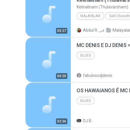
Kelinalinam (Thulavarsham)
MALAYALAM
Salil Chowdh
Malayalam
K J Yesudas
في
Abdul R.
03:27
Kelinalinam (Thulavarsham)
BLUES
fabulosodjdenis
04:20
BLUES
DJ B.
02:36