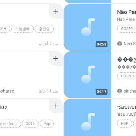
Não Pa
Não Pare
019
오늘밤에
홍진영
GOSPEL
Gospel
Neci S
منذ 7 أعوام
04:53
���շ
���շ�
COUNTR
���
sitich
منذ 11 عامًا
4shared
04:17
พลง
ชอบแบบ
ชอบแบบนี
เมาทุกขวดเจ็บปวดทุกเพลง - Single
2019
Pop
POP
ดูโอเมย์
ชอบแบบนี