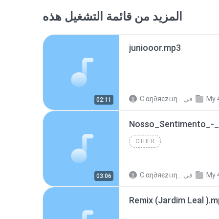
المزيد من قائمة التشغيل هذه
juniooor.mp3
My 
في
C.αη∂яєzιιη ..
02:11
OTHER
My 
في
C.αη∂яєzιιη ..
03:06
Remix (Jardim Leal ).