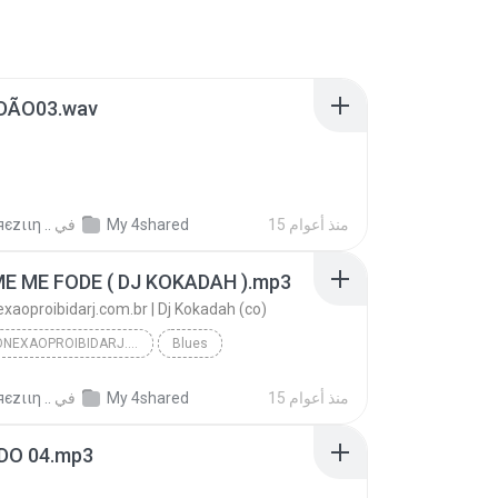
DÃO03.wav
15 منذ أعوام
My 4shared
في
єzιιη ..
ME ME FODE ( DJ KOKADAH ).mp3
aoproibidarj.com.br | Dj Kokadah (co)
WWW.CONEXAOPROIBIDARJ.COM.BR | DJ KOKADAH (CO)
Blues
15 منذ أعوام
My 4shared
في
єzιιη ..
DO 04.mp3