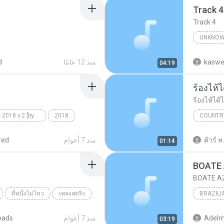
Track 4
Track 4
UNKNOW
Unknown 
kaswe
منذ 12 عامًا
d
04:19
ร้องไห้
ร้องไห้ได้
MiXoUnD Pagode 2018 v.2 [by DJ PhaRRá]
2018
COUNTR
e Graça
แซ็ค ชุม
ต้าร์ ห.
منذ 7 أعوام
red
01:14
BOATE
BOATE A
ที่หนึ่งไม่ไหว
เพลงสตริง
BRAZILI
JOAQUI
منذ 7 أعوام
oads
03:19