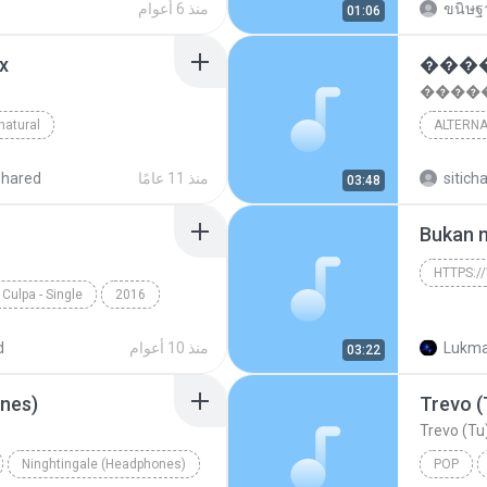
ขนิษฐา
منذ 6 أعوام
01:06
x
�����
natural
ALTERNA
ateus Matusoka
sitich
منذ 11 عامًا
shared
03:48
Bukan 
Culpa - Single
2016
o
De Quem é a Culpa
Lukma
منذ 10 أعوام
d
03:22
nes)
Trevo (
Trevo (Tu)
Ninghtingale (Headphones)
POP