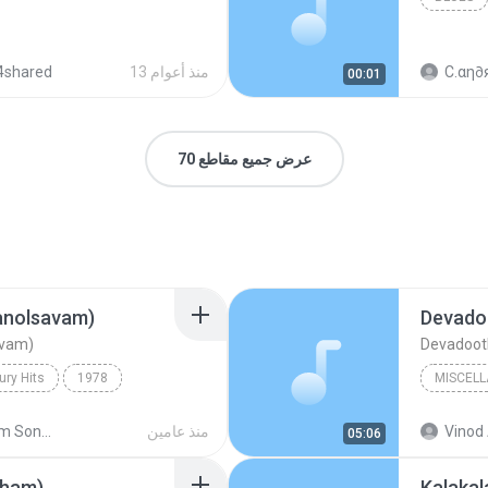
C.αη∂я
13 منذ أعوام
4shared
00:01
عرض جميع مقاطع 70
anolsavam)
Devado
avam)
Devadoot
ury Hits
1978
MISCEL
Miscell
Vinod 
منذ عامين
Malayalam Songs High Quality wave
05:06
anolsavam)
sham)