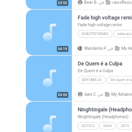
เพลงที่ชอบ
في
Beer B.
03:50
Fade high voltage remi
Fade high voltage remix
DUBSTEP REMIX
selecao 
Fade high voltage remix
M
My 4
في
Wanderilo P.
04:19
dubstep remix
De Quem é a Culpa
De Quem é a Culpa
SERTANEJO
De Quem é a 
Sertanejo
Cristiano Araúj
My 4share
في
dani C.
04:00
Ninghtingale (Headpho
Ninghtingale (Headphones)
GOTICO
Demi
2015