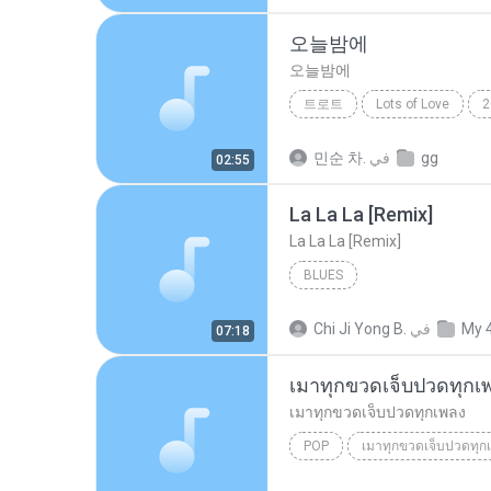
오늘밤에
오늘밤에
트로트
Lots of Love
2
트로트
gg
في
민순 차.
02:55
La La La [Remix]
La La La [Remix]
BLUES
My 
في
Chi Ji Yong B.
07:18
เมาทุกขวดเจ็บปวดทุกเ
เมาทุกขวดเจ็บปวดทุกเพลง
POP
เมาทุกขวดเจ็บปวดทุกเพลง