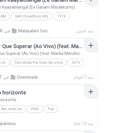
m Kaayalolangal (Ee Ganam Marakkumo)
LAM
Salil Chowdhury Hits
1978
am
Kalakalam Kaayalolangal (Ee Ganam Marakkumo)
منذ عامين
Malayalam Songs High Quality wave
في
R.
udas
Vou Ter Que Superar (Ao Vivo) (feat. Marilia Mendonça)
Vou Ter Que Superar (Ao Vivo) (feat. Marilia Mendonça)
EJO
Tem Moda Pra Tudo (Ao Vivo)
2019
o
Vou Ter Que Superar (Ao Vivo) (feat. Marilia Mendo...
منذ 7 أعوام
Downloads
في
T.
 & Kauan
 horizonte
orizonte
Ate onde vai
2005
Pop
horizonte
Jota Quest
منذ 13 عامًا
apanissa