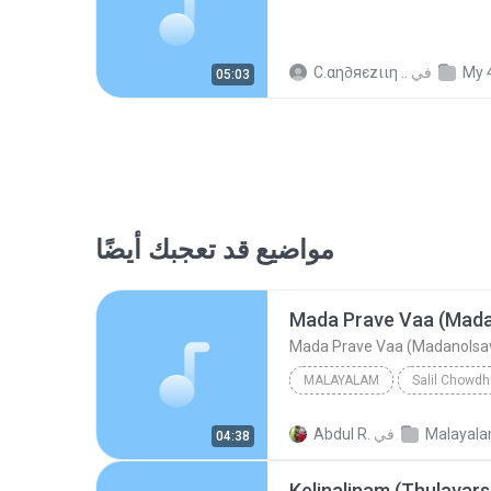
My 
في
C.αη∂яєzιιη ..
05:03
مواضيع قد تعجبك أيضًا
Mada Prave Vaa (Mad
Mada Prave Vaa (Madanols
MALAYALAM
Salil Chowdh
Malayalam
K J Yesudas
في
Abdul R.
04:38
Mada Prave Vaa (Mad
Kelinalinam (Thulavar