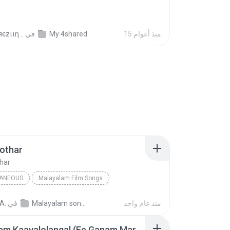
15 منذ أعوام
My 4shared
في
єzιιη ..
othar
har
LANEOUS
Malayalam Film Songs
aneous
Lathika & K. J. Yesudas
Devadoothar
منذ عام واحد
Malayalam songs
في
A.
Kalakalam Kaayalolangal (Ee Ganam Marakkumo)