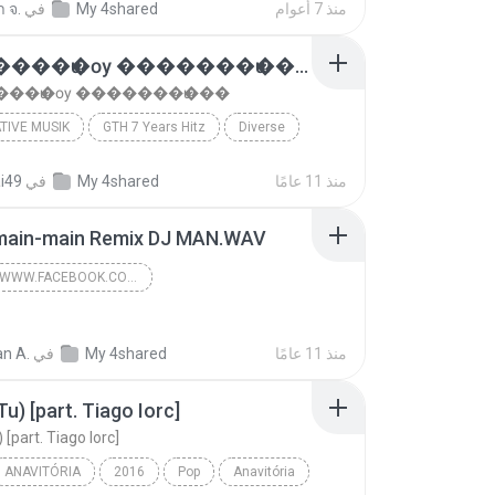
منذ 7 أعوام
My 4shared
في
 จ.
�������ѡ�ѹ �������ѡ���
��ѡ�ѹ �������ѡ���
TIVE MUSIK
GTH 7 Years Hitz
Diverse
�������ѡ�ѹ �������ѡ���
Alternative Musik
منذ 11 عامًا
My 4shared
في
ai49
main-main Remix DJ MAN.WAV
HTTPS://WWW.FACEBOOK.COM/CTOS0107
https://www.facebook.com/CTos0107
منذ 11 عامًا
https://www.facebook.com/CTos0107
My 4shared
في
n A.
Tu) [part. Tiago Iorc]
 [part. Tiago Iorc]
ANAVITÓRIA
2016
Pop
Anavitória