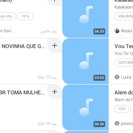
Kalakala
ury Hits
1976
MALAYA
Malayal
Abdul 
منذ عامين
Malayalam Songs High Quality wave
04:33
K J Yes
MC DENIS E DJ DENIS = NOVINHA QUE GOSTA DE DANÇAR.wav MUSIC MP3.mp3
SERTAN
Sertanej
Luiza 
منذ 13 عامًا
03:03
Matheus
OS HAWAIANOS É MC BR TOMA MULHER DJ BEL E YURI MIX 2010.wav 2.mp3
Alem do
Alem do h
POP
Alem do 
jessic
منذ 16 عامًا
04:36