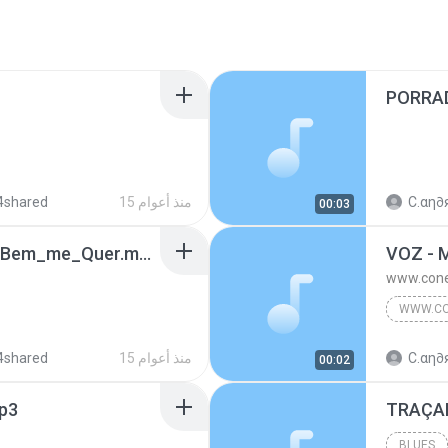
PORRA
C.αη∂я
15 منذ أعوام
4shared
00:03
Nosso_Sentimento_-_Bem_me_Quer.mp3
VOZ - 
www.conex
C.αη∂я
15 منذ أعوام
4shared
00:02
mp3
TRAÇA
BLUES