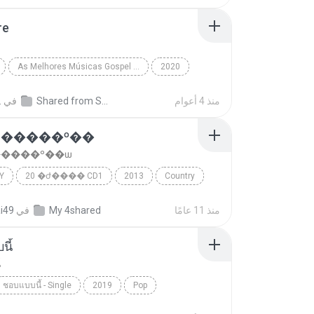
re
As Melhores Músicas Gospel 2020
2020
Midian Lima
Não Pare
منذ 4 أعوام
Shared from SM-J700H
في
.
�����º��ѡ
����º��ѡ
Y
20 �ժ���� CD1
2013
Country
���շ�����º��ѡ
�ح�� ���ͧ�
منذ 11 عامًا
My 4shared
في
ai49
นี้
้
ชอบแบบนี้ - Single
2019
Pop
้
หนามเตย สะแบงบิน