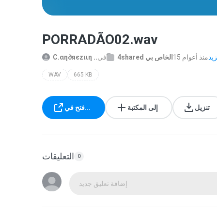
PORRADÃO02.wav
15 منذ أعوام
4shared الخاص بي
في
C.αη∂яєzιιη ..
WAV
665 KB
تنزيل
إلى المكتبة
فتح في...
التعليقات
0
إضافة تعليق جديد