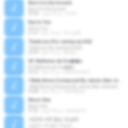
Burn it to the Ground
Burn it to the Ground
Eric H.
منذ 10 أعوام
03:28
Run to You
Run to You
be_xiu96
منذ 13 عامًا
01:37
Thank you {for saving my life}
Thank you {for saving my life}
jeong J.
منذ 13 عامًا
03:09
09. Mulheres de Ora��o
09. Mulheres de Ora��o
Mara Souza C.
منذ 12 عامًا
02:52
I Walk Alone (Composed By James Alan Johnston And Friends)
I Walk Alone (Composed By James Alan Johnston And Friends)
farshadraw
منذ 18 عامًا
04:08
Moon-Star
Moon-Star
Senna H. K.
منذ 10 أعوام
07:05
가진게 너무 없는 내 남자
가진게 너무 없는 내 남자