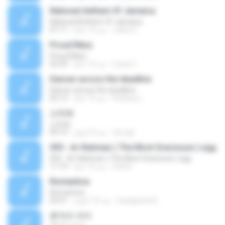
National Anthem Of Jamaica
National Anthem Of Jamaica
Jules S.
منذ 13 عامًا
01:11
Proud Mary
Proud Mary
Louis C.
منذ 14 عامًا
02:59
Dancer across the deadline
Dancer across the deadline
Rodney L.
منذ 13 عامًا
02:12
산유화
산유화
정선달
منذ 9 أعوام
04:13
055 - Ar-Rahman ( The Most Graciouse ).ogg
055 - Ar-Rahman ( The Most Graciouse ).ogg
lotfy5
منذ 14 عامًا
11:19
Romantica
Romantica
margarete B.
منذ 10 أعوام
03:51
흔적의 의미