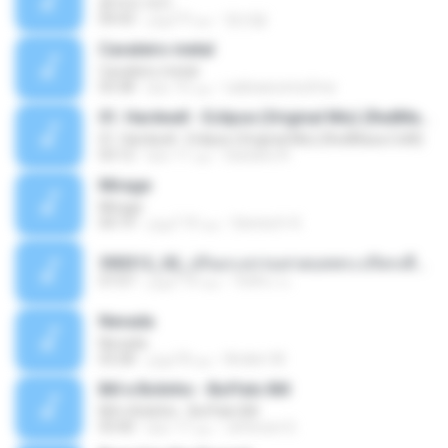
흔적의 의미
정선달
منذ 9 أعوام
04:43
Cavaleiro metal
Cavaleiro metal
radioascomufma
منذ 15 عامًا
03:38
01. Hardwell - Eclipse (Original Mix) (RedMaza.CoM)
01. Hardwell - Eclipse (Original Mix) (RedMaza.CoM)
Gustavo R.
منذ 11 عامًا
03:12
Mirage
Mirage
Senna H. K.
منذ 10 أعوام
04:19
590312_02_ปกิณกะธรรมสวดบทพระปริตรเพื่อบูชาครูบาอารย์ในวันไหว้ครู.ogg
วัชชิระ แ.
منذ 10 أعوام
57:57
Nevada
Nevada
Anderr M.
منذ 8 أعوام
03:28
Bill e Bolinho - Buffalo Bill
Bill e Bolinho - Buffalo Bill
Jeferson G.
منذ 17 عامًا
03:40