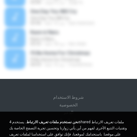
정철 박.
منذ 5 أعوام
03:00
One Day You Will Cry
One Day You Will Cry
luis.mizerave
منذ 15 عامًا
03:46
Kaze ni Naru
Kaze ni Naru
lavi-chan
منذ 18 عامًا
05:53
I'll Be Home For Christmas
I'll Be Home For Christmas
mundofenix
منذ 15 عامًا
04:59
شروط الاستخدام
الخصوصية
الدعم
لا تبيع معلوماتي الشخصية
نحن نستخدم ملفات تعريف الارتباط.
يستخدم 4shared ملفات تعريف الارتباط
لا تشارك معلوماتي الشخصية
وتقنيات التتبع الأخرى لفهم من أين يأتي زوارنا وتحسين تجربة التصفح الخاصة بك
على موقعنا. باستخدامك لموقعنا، فإنك توافق على استخدامنا لملفات تعريف