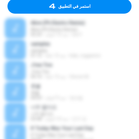
استمر في التطبيق
Alive (Ph Electro Remix)
Alive (Ph Electro Remix)
loic F.
منذ 10 أعوام
05:23
samples
samples
blak_reggaeton
منذ 15 عامًا
01:15
J'me Tire
J'me Tire
Steven M.
منذ 13 عامًا
04:10
촛불
촛불
정선달
منذ 9 أعوام
04:03
너무 짧아요
너무 짧아요
인구 강.
منذ 10 أعوام
03:48
If Today Was Your Last Day
If Today Was Your Last Day