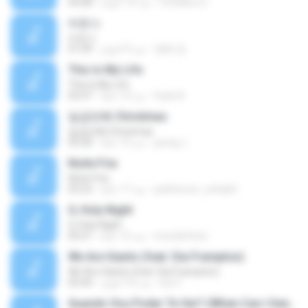
Cristiano D.
منذ 10 أعوام
04:08
바운스
바운스
병화 정.
منذ 9 أعوام
01:09
This Is My Life
This Is My Life
hack A.
منذ 14 عامًا
03:47
일곱번째 Christmas
일곱번째 Christmas
jeong J.
منذ 13 عامًا
03:20
Noite Fria
Noite Fria
petherson_cohab2
منذ 17 عامًا
03:22
O, Holy Night
O, Holy Night
mundofenix
منذ 15 عامًا
04:21
We Are Giants (feat. Dia Frampton)
We Are Giants (feat. Dia Frampton)
loic F.
منذ 10 أعوام
03:44
Quando Vou Poder Te Ver? (When Can I See You Again?)