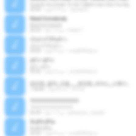
Quando Vou Poder Te Ver? (When Can I See You Again?)
yarnold C.
منذ 10 أعوام
03:39
Need Somebody
Need Somebody
Paolo C.
منذ 12 عامًا
06:33
เก็บปากไว้กินข้าว
เก็บปากไว้กินข้าว
แสบ&#39;ทุย ค.
منذ 9 أعوام
04:03
ดูถัวะ ดูถัวะ
ดูถัวะ ดูถัวะ
แสบ&#39;ทุย ค.
منذ 9 أعوام
03:36
편안한_음악_모음___편안한_피아노_스튜디오_지브리_전체_컬렉션_1_부_249_64812ogg.mp3
강석란
منذ 6 أعوام
1:36:06
????????????????????
????????????????????
petherson_cohab2
منذ 17 عامًا
02:39
คืนดีกับชีวิต
คืนดีกับชีวิต
แสบ&#39;ทุย ค.
منذ 9 أعوام
04:33