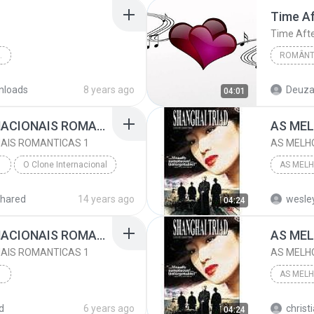
Time A
Withney
Time Aft
NACIONAIS
2017
Romântic
nloads
8 years ago
Deuza 
04:01
Time After Time
Romântic
AS MELHORES INTERNACIONAIS ROMANTICAS 1
Cindy La
AIS ROMANTICAS 1
AS MELH
O Clone Internacional
AS MELHORES INTERNACIONAIS ROMANTICAS 1
2002
hared
14 years ago
wesle
04:24
AS MELHORES INTERNACIONAIS ROMANTICAS 1
AIS ROMANTICAS 1
AS MELH
2002
d
6 years ago
christ
04:24