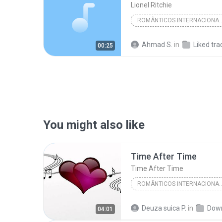
Lionel Ritchie
ROMÂNTICOS INTER
Lionel Ritchie
Ahmad S.
in
Liked tra
00:25
You might also like
Time After Time
Time After Time
ROMÂNTICOS INTER
Românticos Internacionais
Deuza suica P.
in
Dow
04:01
Românticos Internacionais