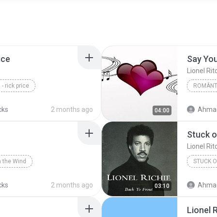
ice
Say You
Lionel Rit
 rick price
Lionel Ri
cks
2 months ago
Ahmad
04:00
Stuck 
Lionel Rit
n the Wind
STUCK O
cks
2 months ago
Ahmad
03:10
Lionel 