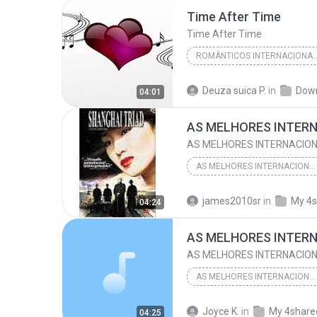
Time After Time
Cindy Lauper
Time After Time
ROMÂNTICOS INTER
Românticos Internacionais
Deuza suica P.
in
Dow
04:01
Românticos Internacionais
Cindy Lauper
AS MELHORES INTERNACION
AS MELHORES INTERNACIONAIS ROMANTICAS
2002
james2010sr
in
My 4s
04:24
AS MELHORES INTERNACIONAIS ROMANTICAS
AS MELHORES INTERNACION
AS MELHORES INTERNACIONAIS ROMANTICAS
O MEHOR INTERNACIONAL DE NOVELAS
Joyce K.
in
My 4share
04:25