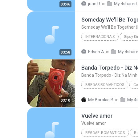
juan R.
in
My 4shared
03:46
GRUPO SANTA BARBARA
Someday We'll Be Together (
INTERNACIONAIS
Gipsy K
Someday We'll Be Together (El Camino) (1988)
Edson A.
in
My 4shar
03:58
BREGAS ROMANTICOS
Ce
Banda Torpedo - Diz Na Minha Cara -
Mc Barakio B.
in
My 4
03:10
Bregas Romanticos
Vuelve amor
Vuelve amor
REGGAE_ROMANTICOS
Ro