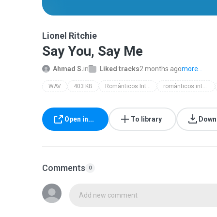
Lionel Ritchie
Say You, Say Me
Ahmad S.
in
Liked tracks
2 months ago
more...
WAV
403 KB
Românticos Internacionais
românticos internacionais
Open in...
To library
Down
Comments
0
Add new comment