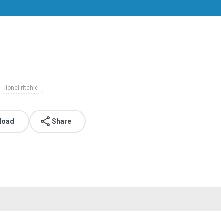
lionel ritchie
load
Share