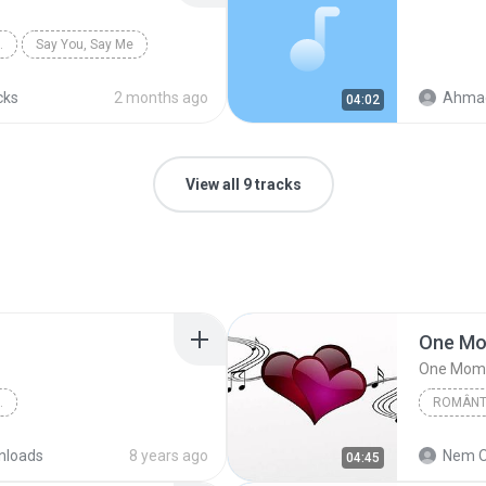
NACIONAIS
Say You, Say Me
cks
2 months ago
Ahmad
04:02
View all 9 tracks
One Mo
One Mome
NACIONAIS
2017
Romântic
nloads
8 years ago
Nem O
04:45
Time After Time
Romântic