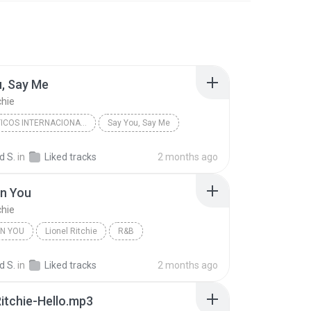
, Say Me
chie
ROMÂNTICOS INTERNACIONAIS
Say You, Say Me
tchie
 S.
in
Liked tracks
2 months ago
on You
chie
N YOU
Lionel Ritchie
R&B
 S.
in
Liked tracks
2 months ago
Ritchie-Hello.mp3