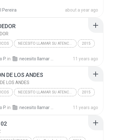
ody
Over You
Internacionais
 Pereira
about a year ago
DEDOR
EDOR
ICOS
NECESITO LLAMAR SU ATENCION
2015
DEDOR
ROMANTICOS
o P.
in
necesito llamar su atencion
11 years ago
N DE LOS ANDES
 DE LOS ANDES
ICOS
NECESITO LLAMAR SU ATENCION
2015
 DE LOS ANDES
ROMANTICOS
o P.
in
necesito llamar su atencion
11 years ago
 02
2