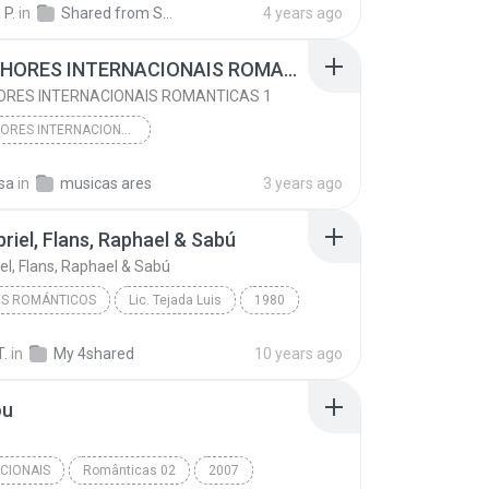
 P.
in
Shared from SM-M236B
4 years ago
as Internacionais
AS MELHORES INTERNACIONAIS ROMANTICAS 1
I SHOULD HAVE KNOWN BETTER
ORES INTERNACIONAIS ROMANTICAS 1
 INTERNACIONAIS
AS MELHORES INTERNACIONAIS ROMANTICAS
O MEHOR INTERNACIONAL DE NOVELAS
sa
in
musicas ares
3 years ago
AS MELHORES INTERNACIONAIS ROMANTICAS 1
riel, Flans, Raphael & Sabú
AS MELHORES INTERNACIONAIS ROMANTICAS
el, Flans, Raphael & Sabú
 INTERNACIONAIS
S ROMÁNTICOS
Lic. Tejada Luis
1980
Ana Gabriel, Flans, Raphael & Sabú
Enganchados
T.
in
My 4shared
10 years ago
 Románticos
ou
CIONAIS
Românticas 02
2007