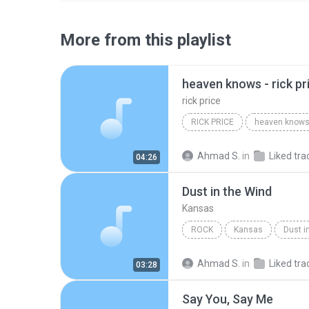
More from this playlist
heaven knows - rick pr
rick price
RICK PRICE
heaven knows -
Ahmad S.
in
Liked tra
04:26
Dust in the Wind
Kansas
ROCK
Kansas
Dust i
Ahmad S.
in
Liked tra
03:28
Say You, Say Me