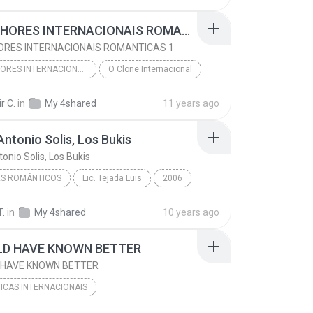
AS MELHORES INTERNACIONAIS ROMANTICAS
AS MELHORES INTERNACIONAIS ROMANTICAS 1
ORES INTERNACIONAIS ROMANTICAS 1
AS MELHORES INTERNACIONAIS ROMANTICAS
O Clone Internacional
AS MELHORES INTERNACIONAIS ROMANTICAS 1
r C.
in
My 4shared
11 years ago
AS MELHORES INTERNACIONAIS ROMANTICAS
ntonio Solis, Los Bukis
onio Solis, Los Bukis
S ROMÁNTICOS
Lic. Tejada Luis
2006
tonio Solis, Los Bukis
Enganchados
T.
in
My 4shared
10 years ago
 Románticos
LD HAVE KNOWN BETTER
D HAVE KNOWN BETTER
CAS INTERNACIONAIS
musicas romanticas nacionais e internacionais
1998