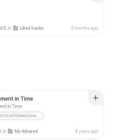
 S.
in
Liked tracks
2 months ago
ment in Time
nt in Time
ROMÂNTICOS INTERNACIONAIS
os Internacionais
2017
.
in
My 4shared
8 years ago
os Internacionais
One Moment in Time