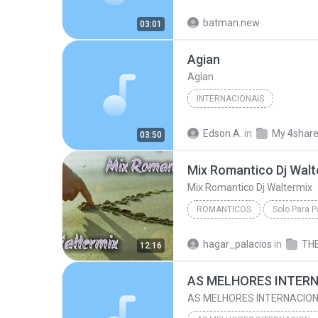
Estudiante_Big_dario_Mr.Benz
batman.new
03:01
Reggae_Romanticos
Agian
Agian
INTERNACIONAIS
Edson A.
in
My 4shar
03:50
Mix Romantico Dj Walt
Mix Romantico Dj Waltermix
ROMANTICOS
Solo Para P
Mix Romantico Dj Waltermix
hagar_palacios
in
12:16
Waltermix Dj La Nueva Er
AS MELHORES INTERNACION