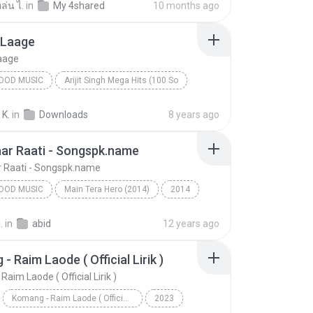
ล่น ไ.
in
My 4shared
10 months ago
Laage
aage
OOD MUSIC
Arijit Singh Mega Hits (100 So
Shreya Ghoshal & Arijit Singh
Bollywood Music
 K.
in
Downloads
8 years ago
aage
ar Raati - Songspk.name
 Raati - Songspk.name
OOD MUSIC
Main Tera Hero (2014)
2014
od Music
Arijit Singh, Shalmali Kholgade
.
in
abid
12 years ago
Shanivaar Raati - Songspk.name
- Raim Laode ( Official Lirik )
aim Laode ( Official Lirik )
Komang - Raim Laode ( Official Lirik )
2023