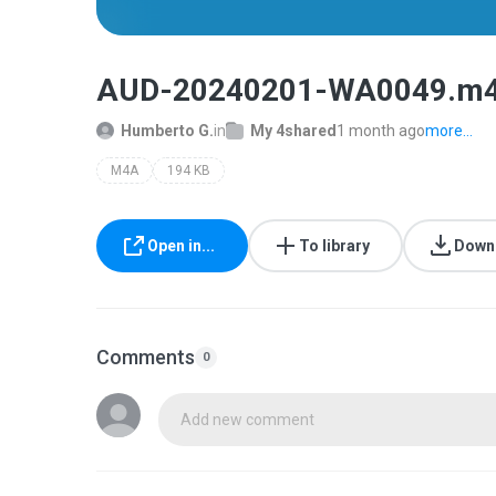
AUD-20240201-WA0049.m
Humberto G.
in
My 4shared
1 month ago
more...
M4A
194 KB
Open in...
To library
Down
Comments
0
Add new comment