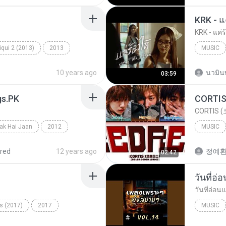
- Songspk.name
KRK - แค่ร
qui 2 (2013)
2013
MUSIC
ic
Milne Hai Mujhse Aayi
10 years ago
นวมิน
03:59
gs.PK
CORTIS (
ak Hai Jaan
2012
MUSIC
Mathur & Shilpa Rao
red
12 years ago
정예
02:42
วันที่อ่
วันที่อ่อน
s (2017)
2017
MUSIC
Music