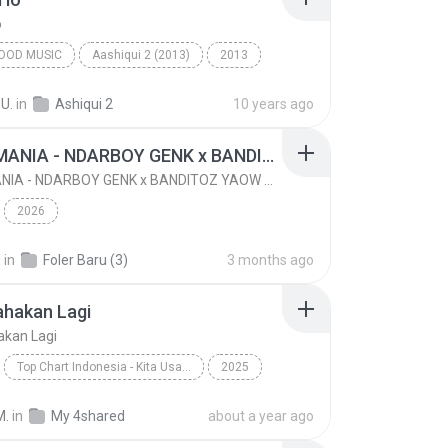
o
OOD MUSIC
Aashiqui 2 (2013)
2013
ngh
Bollywood Music
Tum Hi Ho
 U.
in
Ashiqui 2
10 years ago
KICAU MANIA - NDARBOY GENK x BANDITOZ YAOW 86 (OFFICIAL LYRIC VIDEO) GAS POL NDANGAK
KICAU MANIA - NDARBOY GENK x BANDITOZ YAOW 86 (OFFICIAL LYRIC VIDEO) GAS POL NDANGAK
2026
.
in
Foler Baru (3)
3 months ago
ahakan Lagi
akan Lagi
Top Chart Indonesia - Kita Usahakan Lagi
2025
Kita Usahakan Lagi
Batas Senja
M.
in
My 4shared
about a year ago