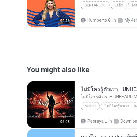
SERTANEJO
Leão
Ma
Humberto G.
in
My 4s
02:46
You might also like
MUSIC
UNHEARD MUSIC 🖤
Musi
Peeraya L.
in
Downlo
05:03
ไม่มีใครรู้ตัวเรา– UNHEARD MUSIC 🖤| Official Lyri...
ดวงใจ - ปราง ปรางทิพย์ 