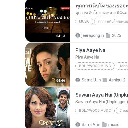
MUSIC
Just tin 8888
jeerapong
in
2025
04:13
Piya Aaye Na
Piya Aaye Na
BOLLYWOOD MUSIC
Aashi
Bollywood Music
Piya Aa
Satrio U.
in
Ashiqui 2
04:46
Sawan Aaya Hai (Unplugged)
BOLLYWOOD MUSIC
Creat
Bollywood Music
Tony Ka
Sarra A.
in
music
04:11