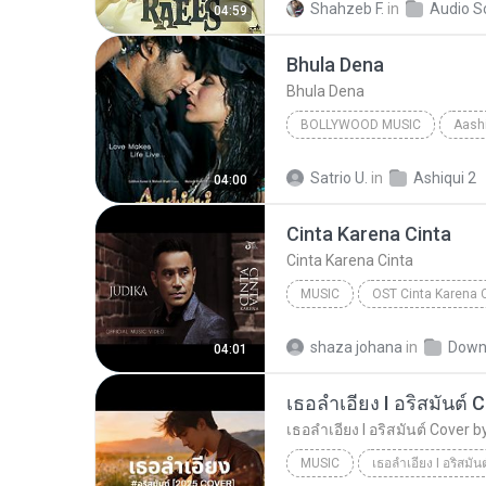
Shahzeb F.
in
Audio S
04:59
Arijit Singh & Harshdeep Kaur
Bhula Dena
Bhula Dena
BOLLYWOOD MUSIC
Aashi
Bhula Dena
Mustafa Zahi
Satrio U.
in
Ashiqui 2
04:00
Cinta Karena Cinta
Cinta Karena Cinta
MUSIC
OST Cinta Karena 
Judika
Cinta Karena Cinta
shaza johana
in
Down
04:01
MUSIC