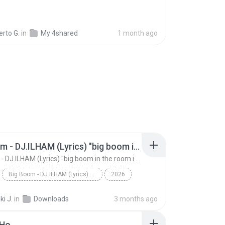
rto G.
in
My 4shared
1 month ago
Big Boom - DJ.ILHAM (Lyrics) "big boom in the room i go kaboom"
Big Boom - DJ.ILHAM (Lyrics) "big boom in the room i go kaboom"
Big Boom - DJ.ILHAM (Lyrics) "big boom in the room i go kaboom"
2026
Big Boom - DJ.ILHAM (Lyrics) "big boom in the room...
VibesOnly
i J.
in
Downloads
3 months ago
 Ho