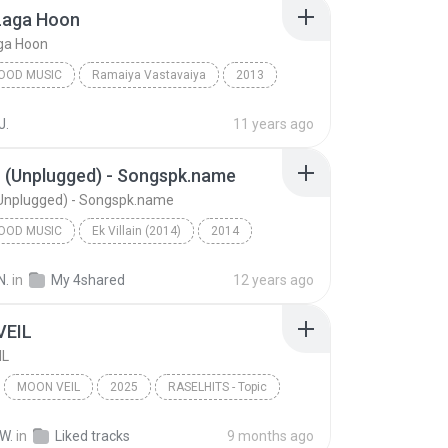
Laga Hoon
ga Hoon
OOD MUSIC
Ramaiya Vastavaiya
2013
am, Shreya Ghoshal
Bollywood Music
J.
11 years ago
aga Hoon
n (Unplugged) - Songspk.name
(Unplugged) - Songspk.name
OOD MUSIC
Ek Villain (2014)
2014
od Music
Galliyan (Unplugged) - Songspk.name
N.
in
My 4shared
12 years ago
 Kapoor & Ankit Tiwari
VEIL
IL
MOON VEIL
2025
RASELHITS - Topic
IL
Music
W.
in
Liked tracks
9 months ago