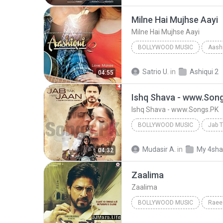
Sawan Aaya Hai (Unplugged) 
Milne Hai Mujhse Aayi
Milne Hai Mujhse Aayi
BOLLYWOOD MUSIC
Aashi
Arijit Singh
Bollywood Mus
Satrio U.
in
Ashiqui 2
04:55
Ishq Shava - www.Son
Ishq Shava - www.Songs.PK
BOLLYWOOD MUSIC
Jab T
Bollywood Music
Raghav 
Mudasir A.
in
My 4sha
04:32
Ishq Shava - www.Songs.PK
Zaalima
Zaalima
BOLLYWOOD MUSIC
Raee
Bollywood Music
Zaalima