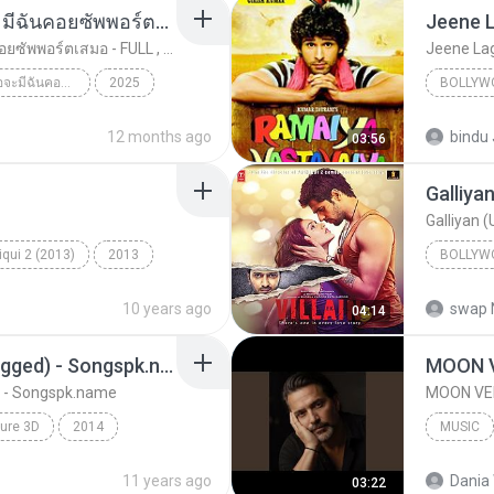
ทุกการเติบโตของเธอจะมีฉันคอยซัพพอร์ตเสมอ - FULL , [เนื้อเพลง]
Jeene 
ทุกการเติบโตของเธอจะมีฉันคอยซัพพอร์ตเสมอ - FULL , [เนื้อเพลง]
Jeene La
ทุกการเติบโตของเธอจะมีฉันคอยซัพพอร์ตเสมอ - FULL , [เนื้อเพลง]
2025
BOLLYW
ทุกการเติบโตของเธอจะมีฉันคอยซัพพอร์ตเสมอ - FULL , ...
Music
Atif Asl
12 months ago
bindu 
03:56
Jeene L
Galliya
Galliyan 
qui 2 (2013)
2013
BOLLYW
ye Na
K.K. & Tulsi Kumar
Bollywo
10 years ago
swap 
04:14
Shraddha
Sawan Aaya Hai (Unplugged) - Songspk.name
MOON 
 - Songspk.name
MOON VE
ure 3D
2014
MUSIC
kkar
MOON VE
11 years ago
Dania 
03:22