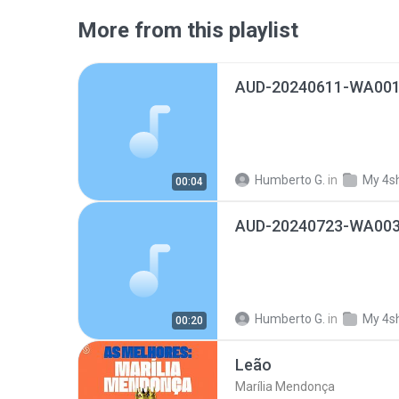
More from this playlist
AUD-20240611-WA001
Humberto G.
in
My 4s
00:04
AUD-20240723-WA003
Humberto G.
in
My 4s
00:20
Leão
Marília Mendonça