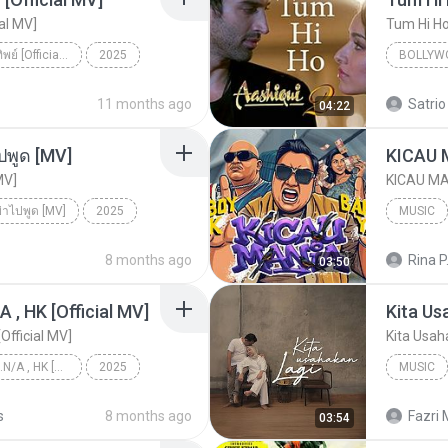
ial MV]
Tum Hi H
ดวงใจ - ปราง ปรางทิพย์ [Official MV]
2025
BOLLYW
ดวงใจ - ปราง ปรางทิพย์ [Official MV]
SONG RIDER
Arijit Si
11 months ago
Satrio
04:22
ปพูด [MV]
MV]
ย่าไปพูด [MV]
2025
MUSIC
่าไปพูด [MV]
8 months ago
Rina P
03:50
/A , HK [Official MV]
Kita Us
[Official MV]
Kita Usah
KRK - เธอทิ้งฉันไว้ Ft.N/A , HK [Official MV]
2025
MUSIC
KRK - เธอทิ้งฉันไว้ Ft.N/A , HK [Official MV]
Music
s
8 months ago
Fazri 
03:54