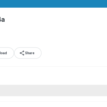
4a
load
Share