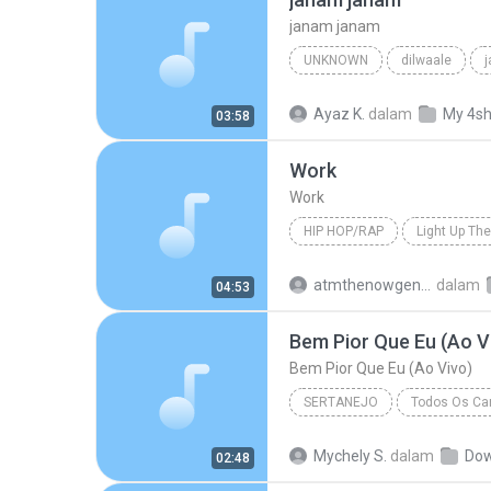
janam janam
UNKNOWN
dilwaale
pritam、arijit singh、antara mitra
Ayaz K.
dalam
My 4s
03:58
Work
Work
HIP HOP/RAP
Light Up The
Hip Hop/Rap
The Washingt
atmthenowgeneration
dalam
04:53
Bem Pior Que Eu (Ao V
Bem Pior Que Eu (Ao Vivo)
SERTANEJO
Todos Os Can
Sertanejo
Bem Pior Que Eu
Mychely S.
dalam
Dow
02:48
Marília Mendonça