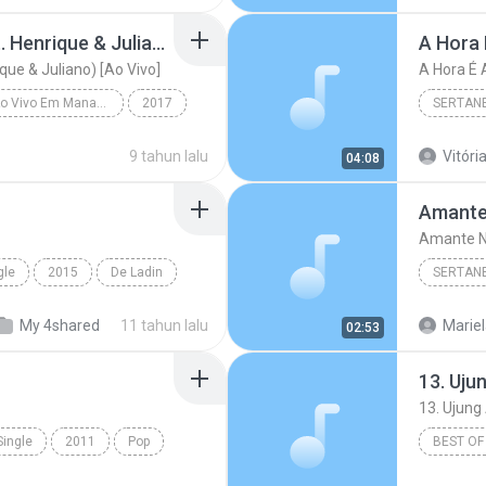
Mudou a Estação (feat. Henrique & Juliano) [Ao Vivo]
A Hora 
que & Juliano) [Ao Vivo]
A Hora É 
Realidade - Ao Vivo Em Manaus
2017
SERTAN
Mudou a Estação (feat. Henrique & Juliano) [Ao Viv...
Sertanej
9 tahun lalu
Vitória
04:08
Amante
Amante N
gle
2015
De Ladin
SERTAN
o Passinho
Sertanej
My 4shared
11 tahun lalu
Mariel
02:53
Marília
Single
2011
Pop
BEST OF
and Dance