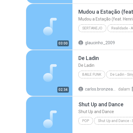
Hipnotízame - W & Y
Mudou a Estação (feat. Henri
SERTANEJO
Sertanejo
glaucinho_2009
03:00
Marília Mendonça
De Ladin
De Ladin
BAILE FUNK
De Ladin - Sin
Baile Funk
Dream Team d
carlos.bronzeado
dalam
02:34
Shut Up and Dance
Shut Up and Dance
POP
Shut Up and Dance - 
Victoria Duffield
Shut Up 