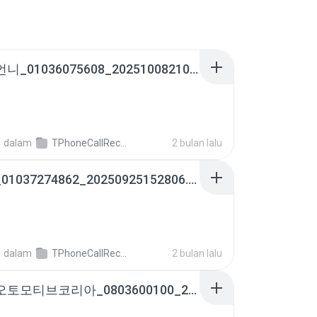
윤말분언니_01036075608_20251008210236.m4a
영
dalam
TPhoneCallRecords
2 bulan lalu
내편♡_01037274862_20250925152806.m4a
영
dalam
TPhoneCallRecords
2 bulan lalu
폴스타오토모티브코리아_0803600100_20251125162230.m4a