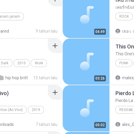
เคยรักฉัน
janam janam
ROCK
unknown
เสก โลโซ
hared
9 tahun lalu
เธอ เ.
04:49
This On
This One'
 Dark
2010
Work
PUNK
on Projects
Of Mice
hip hop britt
15 tahun lalu
malex
03:26
ivo)
Pierdo 
Pierdo La
tos (Ao Vivo)
2019
REGGAE
 (Ao Vivo)
nloads
7 tahun lalu
alex_
05:02