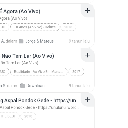
É Agora (Ao Vivo)
Agora (Ao Vivo)
EJO
10 Anos (Ao Vivo) - Deluxe
2016
o
A Hora É Agora (Ao Vivo)
Jorge & Mateus
 A.
dalam
Jorge & Mateus - 10 Anos (Ao Vivo) - Deluxe
9 tahun lalu
 Não Tem Lar (Ao Vivo)
ão Tem Lar (Ao Vivo)
EJO
Realidade - Ao Vivo Em Manaus
2017
o
Amante Não Tem Lar (Ao Vivo)
a S.
dalam
Downloads
9 tahun lalu
 Mendonça
13. Ujung Aspal Pondok Gede - https://unulunul.wordpress.com/2016/11/11/iwan-fals-album-best-of-the-best-audio-flac
13. Ujung Aspal Pondok Gede - https://unulunul.wordpress.com/2016/11/11/iwan-fals-album-best-of-the-best-audio-flac
 THE BEST
2010
13. Ujung Aspal Pondok Gede - https://unulunul.wor...
Iwan Fals