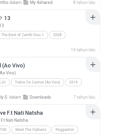
ntho
dalam
My 4shared
8 tahun lalu
 13
13
The Best of Zamfir Disc 1
2008
13
R&B
14 tahun lalu
 (Ao Vivo)
Ao Vivo)
EJO
Todos Os Cantos (Ao Vivo)
2019
o
Marília Mendonça
Sem Sal (Ao Vivo)
ly S.
dalam
Downloads
7 tahun lalu
ve F.t Nati Natsha
F.t Nati Natsha
TON
Meet The Orphans
Reggaeton