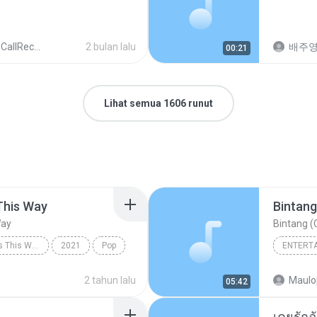
llRecords
2 bulan lalu
배주
00:21
Lihat semua 1606 runut
This Way
Bintang
Way
Bintang (O
Always Remember Us This Way - Single
2021
Pop
ENTERT
Always Remember Us This Way
Budak K
2 tahun lalu
Maulo
05:42
Bintang 
เคยรักฉ