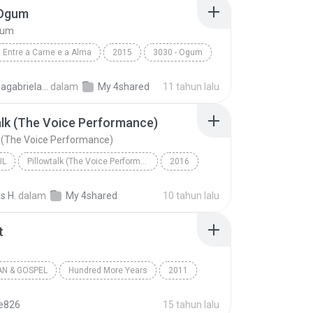
 Ogum
gum
Entre a Carne e a Alma
2015
3030 - Ogum
3030
Laryssagabriela2010
dalam
My 4shared
11 tahun lalu
alk (The Voice Performance)
k (The Voice Performance)
UL
Pillowtalk (The Voice Performance) - Single
2016
utista
Pillowtalk (The Voice Performance)
s H.
dalam
My 4shared
10 tahun lalu
l
t
AN & GOSPEL
Hundred More Years
2011
a Battistelli
Worth It
Christian & Gospel
te826
15 tahun lalu