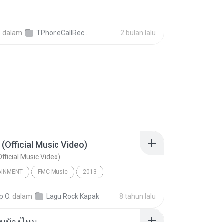
영
dalam
TPhoneCallRecords
2 bulan lalu
 (Official Music Video)
fficial Music Video)
AINMENT
FMC Music
2013
acamata
Entertainment
p O.
dalam
Lagu Rock Kapak
8 tahun lalu
(Official Music Video)
ันบ้างไหม