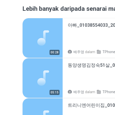
Lebih banyak daripada senarai ma
배주영
dalam
TPhoneCa
00:28
배주영
dalam
TPhoneCa
05:15