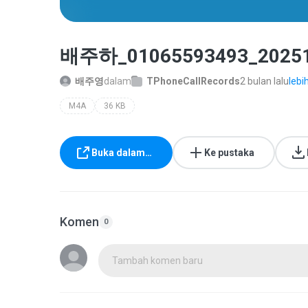
배주하_01065593493_20251
배주영
dalam
TPhoneCallRecords
2 bulan lalu
lebi
M4A
36 KB
Buka dalam…
Ke pustaka
Komen
0
Tambah komen baru