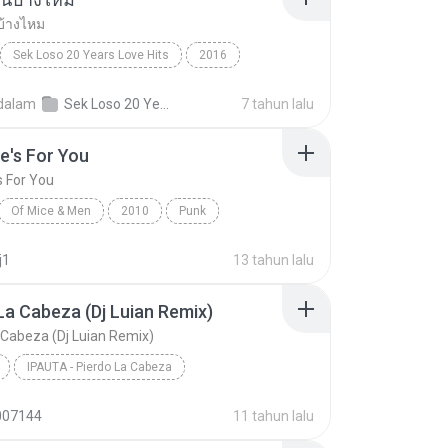
บ้างไหม
Sek Loso 20 Years Love Hits
2016
เคยรักฉันบ้างไหม
Rock
dalam
Sek Loso 20 Years Love Hits
7 tahun lalu
e's For You
s For You
Of Mice & Men
2010
Punk
 And Men
This One's For You
j1
13 tahun lalu
La Cabeza (Dj Luian Remix)
 Cabeza (Dj Luian Remix)
IPAUTA - Pierdo La Cabeza
Pierdo La Cabeza (Dj Luian Remix)
Reggae
007144
11 tahun lalu