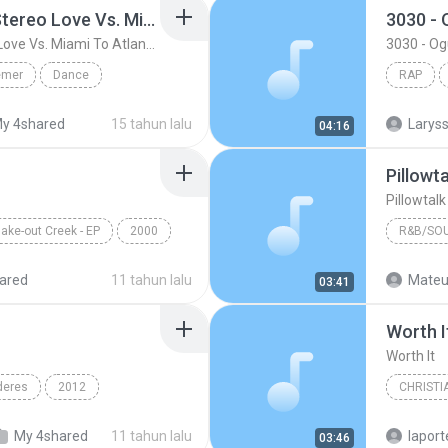
Friday ( Katy Pery Vs. Stereo Love Vs. Miami To Atlanta)
3030 -
Friday ( Katy Pery Vs. Stereo Love Vs. Miami To Atlanta)
3030 - O
emer
Dance
RAP
 At...
Rap
y 4shared
15 tahun lalu
04:16
Pillowt
Pillowtal
ake-out Creek - EP
2000
R&B/SO
Pillow Talk
Bryan Ba
ared
11 tahun lalu
Mateu
03:41
R&B/Sou
Worth I
Worth It
deres
2012
CHRISTI
n & Yandel
Francesc
My 4shared
11 tahun lalu
lapor
03:46