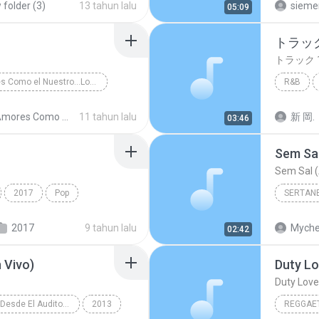
folder (3)
13 tahun lalu
sieme
05:09
トラック
トラック 
Amores Como el Nuestro...Los Exitos
R&B
sa y Tropical
トラック 
Amores Como el Nuestro...Los Exitos
11 tahun lalu
新 岡.
03:46
Sem Sal
Sem Sal (
2017
Pop
SERTAN
์ เจนมานะ
Sertanej
2017
9 tahun lalu
Myche
02:42
 Vivo)
Duty Lo
Duty Love 
Reik (En Vivo Desde El Auditorio Nacional)
2013
REGGAE