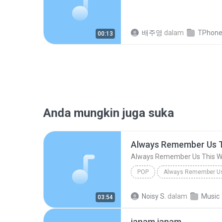
배주영
dalam
TPhoneCa
00:13
Anda mungkin juga suka
Always Remember Us 
Always Remember Us This 
POP
DJ Tons
Noisy S.
dalam
Music
03:54
janam janam