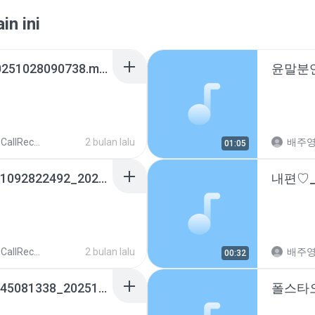
in ini
아빠_01038554033_20251028090738.m4a
llRecords
2 bulan lalu
배주
01:05
동양생명김정숙51살_01092822492_20260330111401.m4a
llRecords
2 bulan lalu
배주
00:32
트리니엔어린이집_01045081338_20251031133339.m4a