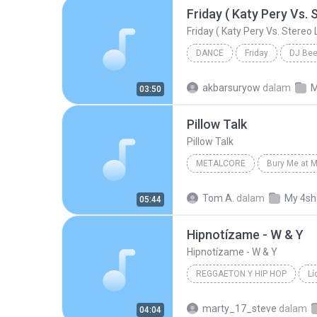
DANCE
Friday
DJ Be
Friday ( Katy Pery Vs. Stereo Love Vs. Miami To
akbarsuryow
dalam
M
03:50
Pillow Talk
Pillow Talk
METALCORE
Bury Me at M
The Killing Tree
Metalcore
Tom A.
dalam
My 4sh
05:44
Hipnotízame - W & Y
Hipnotízame - W & Y
REGGAETON Y HIP HOP
Lí
Reggaeton y Hip Hop
Wisi
marty_17_steve
dalam
04:04