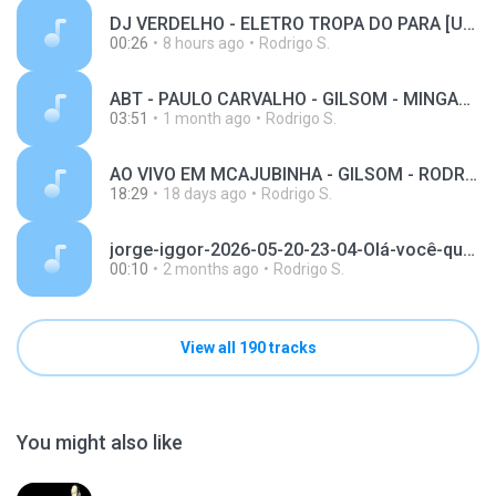
DJ VERDELHO - ELETRO TROPA DO PARA [USB 002].wav
00:26
8 hours ago
Rodrigo S.
ABT - PAULO CARVALHO - GILSOM - MINGAU DIA 2.mp3
03:51
1 month ago
Rodrigo S.
AO VIVO EM MCAJUBINHA - GILSOM - RODRIGO CIBERNETICO.mp3
18:29
18 days ago
Rodrigo S.
jorge-iggor-2026-05-20-23-04-Olá-você-que-se-liga-aqui-com-agente-,-estamos-d.mp3
00:10
2 months ago
Rodrigo S.
View all 190 tracks
You might also like