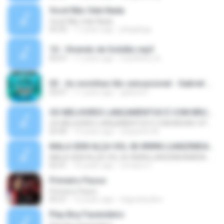
Você Não Vale Nada
Você Não Vale Nada
03:35
17 years ago
jehgalega
10 - Vivendo de Solidão.mp3
05:07
11 years ago
Coselheiro A.
03 - As novinhas tão sensacional - Gabriel Diniz - CHINACDS.NET.BR.mp3
02:07
11 years ago
gabriel H.
OS MELHORES LANÇAMENTOS É COM BRUNO VITOR. QUER NOVIDADE ENTÃO É BRUNOVITOR LINK http://www.4shared.com/folder/Ub1KnZtV/MAIS_MUSICAS_AQUI.html
OS MELHORES LANÇAMENTOS É COM BRUNO VITOR. QUER NOVIDADE ENTÃO É BRUNOVITOR LINK http://www.4shared.com/folder/Ub1KnZtV/MAIS_MUSICAS_AQUI.html
02:40
14 years ago
chiquinho M.
MALA SEM ALÇA VOL.06 WWW.LUANZIMDAMIDIA.COM
MALA SEM ALÇA VOL.06 WWW.LUANZIMDAMIDIA.COM
02:41
14 years ago
romario C.
Primeiro Passo
Primeiro Passo
05:21
12 years ago
tiagoclaudino
Play Boy Fazendeiro