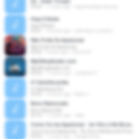
02 - Suite 14.mp3
03:02
11 years ago
ogarotodasproducoes
Hoje Á Noite
Hoje Á Noite
03:31
14 years ago
ademilson-cordeiro
Não Pode Se Apaixonar
Não Pode Se Apaixonar
02:50
5 years ago
Vinicius R.
Mp3Atualizado.com
Mp3Atualizado.com
03:33
11 years ago
Jonathan V.
# Calcinha preta
# Calcinha preta
03:53
10 years ago
Alam J.
Novo Namorado
Novo Namorado
03:10
17 years ago
Jake
Como fui me Apaixonar - Ao Vivo e Na Boca do Povo
Como fui me Apaixonar - Ao Vivo e Na Boca do Povo
03:54
17 years ago
douglas.blog