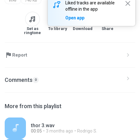
WAV
740 KB
Liked tracks are available
offline in the app
Open app
Set as
To library
Download
Share
ringtone
Report
Comments
0
More from this playlist
thor 3.wav
00:05
3 months ago
Rodrigo S.