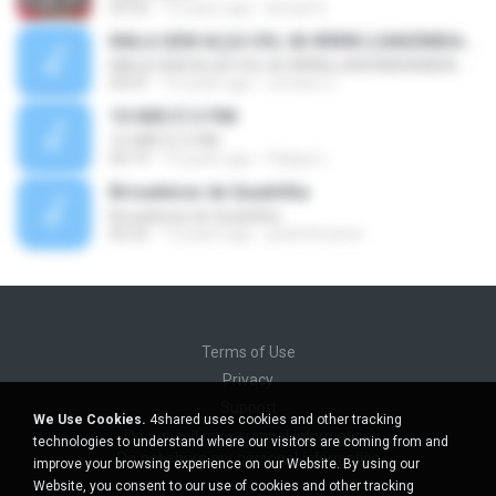
03:32
15 years ago
Ismael S.
MALA SEM ALÇA VOL.06 WWW.LUANZIMDAMIDIA.COM
MALA SEM ALÇA VOL.06 WWW.LUANZIMDAMIDIA.COM
04:07
14 years ago
romario C.
10-NÃO É O FIM
10-NÃO É O FIM
04:19
14 years ago
Felippe L.
Bricadeiras de Quadrilha
Bricadeiras de Quadrilha
02:22
12 years ago
pedrinhosene
Terms of Use
Privacy
Support
We Use Cookies.
4shared uses cookies and other tracking
Do not sell my personal information
technologies to understand where our visitors are coming from and
Do not share my personal information
improve your browsing experience on our Website. By using our
Website, you consent to our use of cookies and other tracking