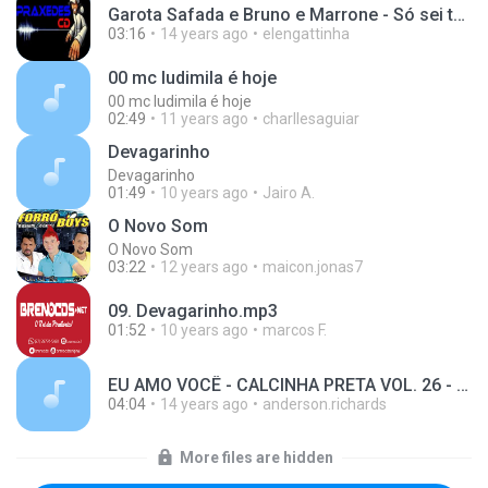
Garota Safada e Bruno e Marrone - Só sei te Amar.mp3
03:16
14 years ago
elengattinha
00 mc ludimila é hoje
00 mc ludimila é hoje
02:49
11 years ago
charllesaguiar
Devagarinho
Devagarinho
01:49
10 years ago
Jairo A.
O Novo Som
O Novo Som
03:22
12 years ago
maicon.jonas7
09. Devagarinho.mp3
01:52
10 years ago
marcos F.
EU AMO VOCÊ - CALCINHA PRETA VOL. 26 - 2012.mp3
04:04
14 years ago
anderson.richards
More files are hidden