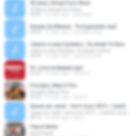
05 Amor Virtual Forro Boys
05 Amor Virtual Forro Boys
04:46
16 years ago
guguhujpr
Desejo De Menina - Te Esperando.mp3
03:53
12 years ago
Leosallesonline
roberio e seus teclados - Eu Ainda Te Amo
roberio e seus teclados - Eu Ainda Te Amo
02:54
15 years ago
lucasbelomota
01. Livre na Balada.mp3
02:23
10 years ago
marcos F.
Princípio, Meio E Fim
Princípio, Meio E Fim
03:23
10 years ago
junior A.
Quase um casal - forró novo 2015 ♫ (rainhas da farra)
Quase um casal - forró novo 2015 ♫ (rainhas da farra)
03:13
10 years ago
Day S.
Hoje À Noite
Hoje À Noite