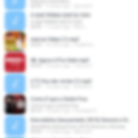
Play Boy Fazendeiro
02:43
12 years ago
geovani F.
O QUE PENSA QUE EU SOU
O QUE PENSA QUE EU SOU
03:53
17 years ago
Meri L.
marcia felipe (1).mp3
03:02
10 years ago
Paulinho L.
08. Agora é Pra Valer.mp3
03:39
10 years ago
marcos F.
(17) Vou dar virote (1).mp3
02:41
10 years ago
brenda S.
Como É que a Gente Fica
Como É que a Gente Fica
02:19
10 years ago
Fernando S.
Descidinha (lançamento 2015) Simone e Simaria
Descidinha (lançamento 2015) Simone e Simaria
03:03
11 years ago
Marcia A.