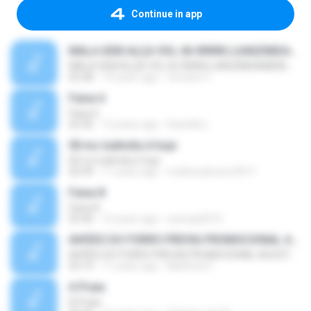
Continue in app
MALA SEM ALÇA VOL.06 WWW.LUANZIMDAMIDIA.COM
MALA SEM ALÇA VOL.06 WWW.LUANZIMDAMIDIA.COM
03:28
14 years ago
romario C.
Faixa 6
Faixa 6
02:36
12 years ago
Danielle L.
00 mc ludimila é hoje
00 mc ludimila é hoje
02:49
11 years ago
matheusbueno0911
Faixa 8
Faixa 8
02:46
16 years ago
sueregi2010
AVIÕES DO FORRO PREVIA PROMOCIONAL AGOSTO 2015 LAPADA PRA PAREDÃO @BRUNO CDS
AVIÕES DO FORRO PREVIA PROMOCIONAL AGOSTO 2015 LAPADA PRA PAREDÃO @BRUNO CDS
03:19
11 years ago
Matheus F.
A Praia
A Praia