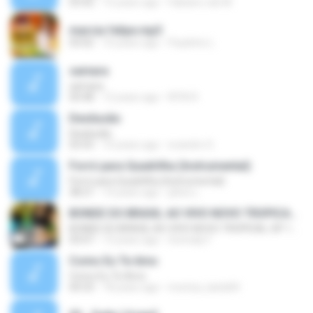
03:42
15 years ago
Fabiano cds M.
marcia felipe.mp3
03:02
10 years ago
Paulinho L.
samara
samara
04:48
12 years ago
RITA R.
Desilusão
Desilusão
03:55
10 years ago
evandro S.
Forró para Quadrilha (Instrumental)
Forró para Quadrilha (Instrumental)
38:21
14 years ago
plinio L.
BONDE DO BRASIL AO VIVO NOVO TROPICAL-SP 17.04.2012 N@ILTON CD's
BONDE DO BRASIL AO VIVO NOVO TROPICAL-SP 17.04.2012 N@ILTON CD's
03:07
13 years ago
Sonnaly F.
Como Eu Te Amo
Como Eu Te Amo
04:33
18 years ago
monica_karla04