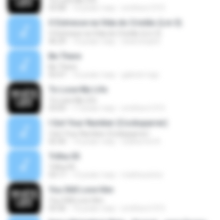
To Lose My Life
03:08
16 років тому
smithers1315
O Estresse na Vida do Cristão (Lm 3)
O Estresse na Vida do Cristão (Lm 3)
46:29
14 років тому
sheimonphn
Be There
Be There
02:47
16 років тому
gabriel-mgc
To Lose My Life
To Lose My Life
03:05
17 років тому
smithers1315
I Got Your Number (Cocksparrer)
I Got Your Number (Cocksparrer)
02:30
14 років тому
Guilherme N.
Trilha 05
Trilha 05
03:17
13 років тому
matheusnino
You Still Love Him
You Still Love Him
03:36
16 років тому
smithers1315