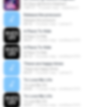
DC Disco @ Electric Elephant
1:07:17
15 років тому
expletive U.
Release the pressure
Release the pressure
04:15
14 років тому
Lamar S.
A Place To Hide
A Place To Hide
04:57
17 років тому
smithers1315
A Place To Hide
A Place To Hide
05:12
16 років тому
smithers1315
These are happy times
These are happy times
05:27
14 років тому
Lamar S.
To Lose My Life
To Lose My Life
03:03
17 років тому
smithers1315
To Lose My Life
To Lose My Life
03:07
17 років тому
smithers1315