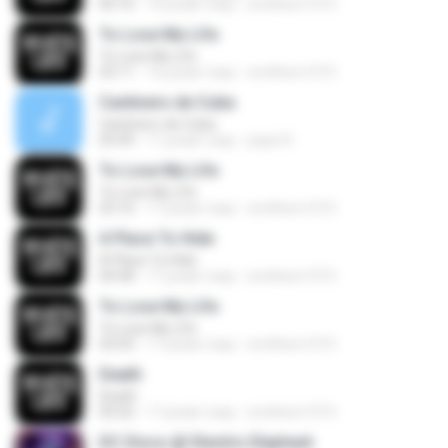
06:16
16 років тому
smithers1315
To Lose My Life
To Lose My Life
03:11
16 років тому
smithers1315
Cantinero de Cuba
Cantinero de Cuba
03:49
11 років тому
pepe R.
To Lose My Life
To Lose My Life
03:16
17 років тому
smithers1315
A Place To Hide
A Place To Hide
04:58
17 років тому
smithers1315
To Lose My Life
To Lose My Life
03:03
17 років тому
smithers1315
Death
Death
05:02
17 років тому
smithers1315
DC Disco @ Electric Elephant