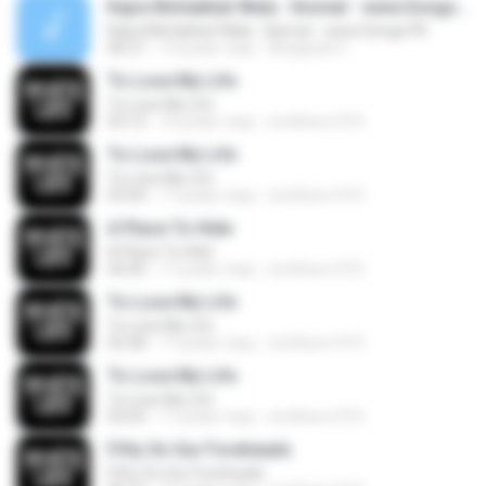
Kajra Mohabbat Wala - Kismat - www.Songs.PK
Kajra Mohabbat Wala - Kismat - www.Songs.PK
06:21
14 років тому
Bhagwati C.
To Lose My Life
To Lose My Life
03:12
16 років тому
smithers1315
To Lose My Life
To Lose My Life
03:04
17 років тому
smithers1315
A Place To Hide
A Place To Hide
04:40
17 років тому
smithers1315
To Lose My Life
To Lose My Life
02:58
17 років тому
smithers1315
To Lose My Life
To Lose My Life
03:03
17 років тому
smithers1315
Fifty On Our Foreheads
Fifty On Our Foreheads