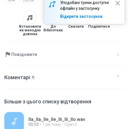
WAV
232 KB
Уподобані треки доступні
офлайн у застосунку
Відкрити застосунок
Встановити
До
Скачати
Поділитися
як мелодію
бібліотеки
дзвінка
Повідомити
Коментарі
0
Більше з цього списку відтворення
lla_lla_lle_lle_lli_lli_llo.wav
00:03
1 рік тому
Cyan C.