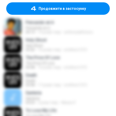
Продовжити в застосунку
Pensando en ti
Pensando en ti
04:14
14 років тому
anthonydelfuturo
Holy Ghost
Holy Ghost
04:26
16 років тому
smithers1315
The Price Of Love
The Price Of Love
04:48
16 років тому
smithers1315
Death
Death
04:48
17 років тому
smithers1315
Santeria
Santeria
03:03
2 роки тому
Alisson F.
To Lose My Life