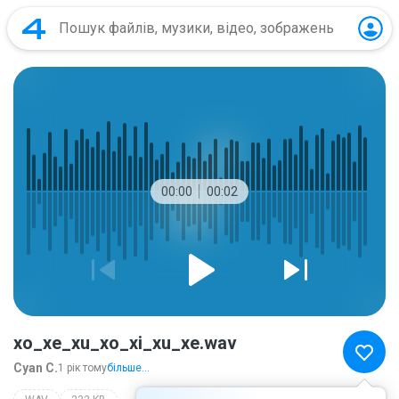
00:00
00:02
xo_xe_xu_xo_xi_xu_xe.wav
Cyan C.
1 рік тому
більше...