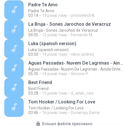
Padre Te Amo
Padre Te Amo
03:14
13 років тому
prietoelectrik
La Bruja - Sones Jarochos de Veracruz
La Bruja - Sones Jarochos de Veracruz
04:05
12 років тому
Fernando M.
Luka (spanish version)
Luka (spanish version)
03:50
14 років тому
nikoo.andres
Aguas Passadas- Nuvem De Lagrimas - Ainda Ontem Chorei De Saudade
Aguas Passadas- Nuvem De Lagrimas - Ainda Ontem Chorei De Saudade
05:35
14 років тому
Simone P.
Best Friend
Best Friend
03:28
15 років тому
d_arlan_reis
Tom Hooker / Looking For Love
Tom Hooker / Looking For Love
03:46
16 років тому
Dunamys Game
Більше файлів приховано