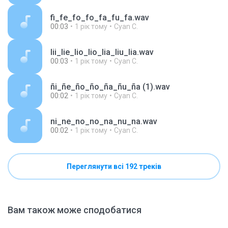
fi_fe_fo_fo_fa_fu_fa.wav
00:03
1 рік тому
Cyan C.
lii_lie_lio_lio_lia_liu_lia.wav
00:03
1 рік тому
Cyan C.
ñi_ñe_ño_ño_ña_ñu_ña (1).wav
00:02
1 рік тому
Cyan C.
ni_ne_no_no_na_nu_na.wav
00:02
1 рік тому
Cyan C.
Переглянути всі 192 треків
Вам також може сподобатися