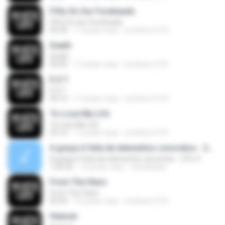
Fifty On Our Foreheads
Fifty On Our Foreheads
05:34
17 років тому
smithers1315
Death
Death
05:00
17 років тому
smithers1315
E.S.T.
E.S.T.
04:14
17 років тому
smithers1315
To Lose My Life
To Lose My Life
03:10
17 років тому
smithers1315
A graça é feita de elementos concretos - 2Tm 4
A graça é feita de elementos concretos - 2Tm 4
1:00:34
12 років тому
camilakaka
From The Stars
From The Stars
05:04
16 років тому
smithers1315
Heaven