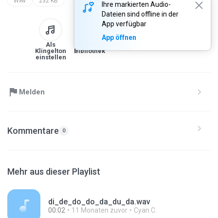
WAV
232 KB
Ihre markierten Audio-
Dateien sind offline in der
App verfügbar
App öffnen
Als
Zur
Herunterladen
Link
Klingelton
Bibliothek
einstellen
Melden
Kommentare
0
Mehr aus dieser Playlist
di_de_do_do_da_du_da.wav
00:02
11 Monaten zuvor
Cyan C.