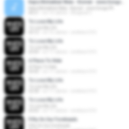
Kajra Mohabbat Wala - Kismat - www.Songs.PK
Kajra Mohabbat Wala - Kismat - www.Songs.PK
06:21
vor 14 Jahren
Bhagwati C.
To Lose My Life
To Lose My Life
03:12
vor 16 Jahren
smithers1315
To Lose My Life
To Lose My Life
03:04
vor 17 Jahren
smithers1315
A Place To Hide
A Place To Hide
04:40
vor 17 Jahren
smithers1315
To Lose My Life
To Lose My Life
02:58
vor 17 Jahren
smithers1315
To Lose My Life
To Lose My Life
03:03
vor 17 Jahren
smithers1315
Fifty On Our Foreheads
Fifty On Our Foreheads