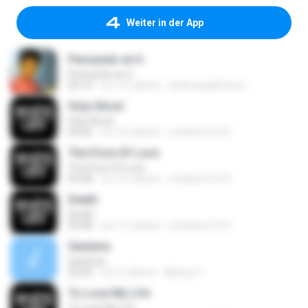
Weiter in der App
Pensando en ti
Pensando en ti
04:14
vor 14 Jahren
anthonydelfuturo
Holy Ghost
Holy Ghost
04:26
vor 16 Jahren
smithers1315
The Price Of Love
The Price Of Love
04:48
vor 16 Jahren
smithers1315
Death
Death
04:48
vor 17 Jahren
smithers1315
Santeria
Santeria
03:03
vor 2 Jahren
Alisson F.
To Lose My Life