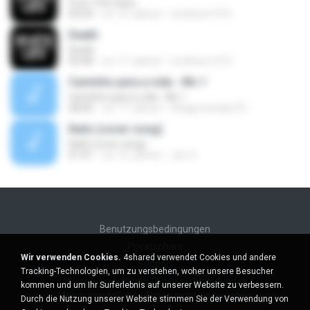
From The Stars
05:04
vor 16 Jahren
smithers1315
Death
Death
04:48
vor 17 Jahren
smithers1315
Caminho para a vida - Mc 1
Caminho para a vida - Mc 1
28:00
vor 17 Jahren
thiagomendes70
Rails (cover song)
Rails (cover song)
01:41
vor 12 Jahren
Jim S.
Benutzungsbedingungen
Privatsphäre
Wir verwenden Cookies.
4shared verwendet Cookies und andere
Support
Tracking-Technologien, um zu verstehen, woher unsere Besucher
Meine persönlichen Daten nicht verkaufen
kommen und um Ihr Surferlebnis auf unserer Website zu verbessern.
Meine persönlichen Daten nicht weitergeben
Durch die Nutzung unserer Website stimmen Sie der Verwendung von