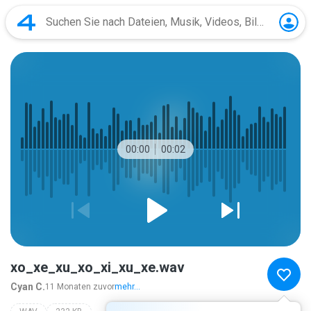
00:00
00:02
xo_xe_xu_xo_xi_xu_xe.wav
Cyan C.
11 Monaten zuvor
mehr...