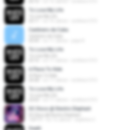
06:16
vor 16 Jahren
smithers1315
To Lose My Life
To Lose My Life
03:11
vor 16 Jahren
smithers1315
Cantinero de Cuba
Cantinero de Cuba
03:49
vor 11 Jahren
pepe R.
To Lose My Life
To Lose My Life
03:16
vor 17 Jahren
smithers1315
A Place To Hide
A Place To Hide
04:58
vor 17 Jahren
smithers1315
To Lose My Life
To Lose My Life
03:03
vor 17 Jahren
smithers1315
DC Disco @ Electric Elephant
DC Disco @ Electric Elephant
1:07:17
vor 15 Jahren
expletive U.
Death