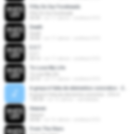
Fifty On Our Foreheads
Fifty On Our Foreheads
05:34
vor 17 Jahren
smithers1315
Death
Death
05:00
vor 17 Jahren
smithers1315
E.S.T.
E.S.T.
04:14
vor 17 Jahren
smithers1315
To Lose My Life
To Lose My Life
03:10
vor 17 Jahren
smithers1315
A graça é feita de elementos concretos - 2Tm 4
A graça é feita de elementos concretos - 2Tm 4
1:00:34
vor 12 Jahren
camilakaka
Heaven
Heaven
04:40
vor 16 Jahren
smithers1315
From The Stars