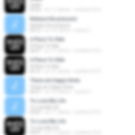
Death
05:02
vor 17 Jahren
smithers1315
Release the pressure
Release the pressure
04:15
vor 14 Jahren
Lamar S.
A Place To Hide
A Place To Hide
04:57
vor 17 Jahren
smithers1315
A Place To Hide
A Place To Hide
05:12
vor 16 Jahren
smithers1315
These are happy times
These are happy times
05:27
vor 14 Jahren
Lamar S.
To Lose My Life
To Lose My Life
03:03
vor 17 Jahren
smithers1315
To Lose My Life
To Lose My Life
03:07
vor 17 Jahren
smithers1315