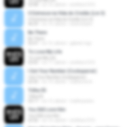
To Lose My Life
03:08
vor 16 Jahren
smithers1315
O Estresse na Vida do Cristão (Lm 3)
O Estresse na Vida do Cristão (Lm 3)
46:29
vor 14 Jahren
sheimonphn
Be There
Be There
02:47
vor 16 Jahren
gabriel-mgc
To Lose My Life
To Lose My Life
03:05
vor 17 Jahren
smithers1315
I Got Your Number (Cocksparrer)
I Got Your Number (Cocksparrer)
02:30
vor 14 Jahren
Guilherme N.
Trilha 05
Trilha 05
03:17
vor 13 Jahren
matheusnino
You Still Love Him
You Still Love Him
03:36
vor 16 Jahren
smithers1315