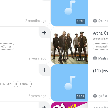
2 months ago
ผุ้ชาย 
00:00
ความซื่
ความซื่อสั
neCutter
เพลงสตริ
BODYSLA
9 years ago
Mintir
04:11
(11) [พร
LOZ MP3
คำแพง
5 years ago
กุดสิม 
03:12