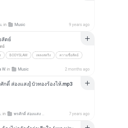
แ.
in
Music
9 years ago
อสัตย์
ตย์
ง
BODYSLAM
เพลงสตริง
ความซื่อสัตย์
M (บอดี้สแลม)
a W.
in
Music
2 months ago
ศักดิ์ ส่องแสง] บัวทองร้องไห้.mp3
เ.
in
พรศักดิ์ ส่องแสง - รวมลูกทุ่งฮอต 2.rar.extracted
7 years ago