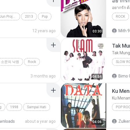
��� (Single) (Jam Jun Project
2013
Pop
ROCK
12 years ago
Mith 9
03:30
Tak Mun
Tak Mungk
소문의 낙원
Rock
SLOW R
Slow Ro
3 months ago
Bimo 
04:54
Ku Men
Ku Menan
g
1998
Sampai Hati
POP RO
Ku Mena
wnloads
about a year ago
Zulke
04:06