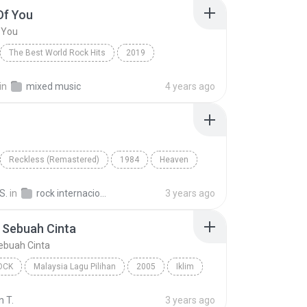
Of You
 You
The Best World Rock Hits
2019
Fire
Rock
Shape Of You
in
mixed music
4 years ago
Reckless (Remastered)
1984
Heaven
Bryan Adams
S.
in
rock internacional
3 years ago
 Sebuah Cinta
ebuah Cinta
OCK
Malaysia Lagu Pilihan
2005
Iklim
ck
Hakikat Sebuah Cinta
n T.
3 years ago