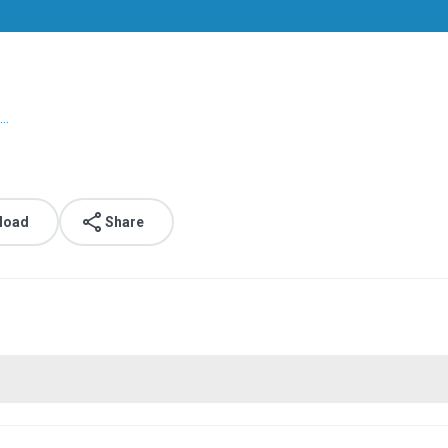
..
load
Share