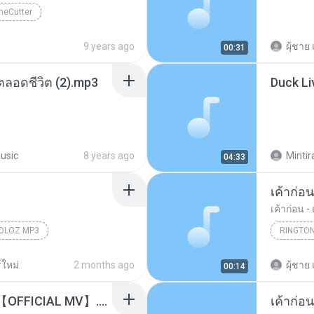
neCutter
9 years ago
ผุ้ชาย 
00:31
ลอดชีวิต (2).mp3
usic
8 years ago
Mintir
04:33
เค้าก่อน
เค้าก่อน -
OLOZ MP3
RINGTO
ใหม่
2 months ago
ผุ้ชาย 
00:14
I_m Sorry - Ab normal【OFFICIAL MV】.mp3
เค้าก่อ