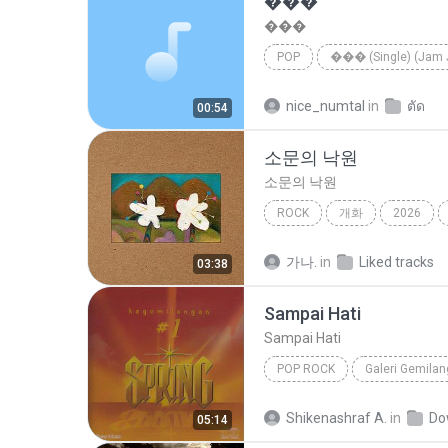
���
���
POP
�ԧ�� ��⪤
���
nice_numtal
in
ตัด
00:54
소문의 낙원
소문의 낙원
ROCK
개화
2026
AKMU (악뮤)
가나.
in
Liked tracks
03:38
Sampai Hati
Sampai Hati
POP ROCK
Galeri Gemilan
Spring
Pop Rock
Shikenashraf A.
in
Do
05:14