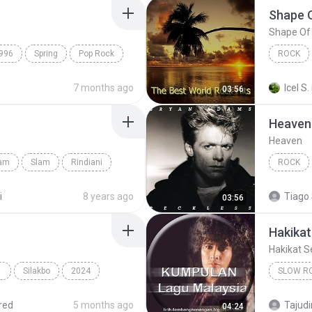
Shape 
Shape Of
996
Spring
Pop Rock
ROCK
Fame On 
7 months ago
Icel S.
03:56
Heaven
Heaven
lam
Slam
Rindiani
ROCK
Rock
i
8 years ago
Tiago 
03:56
Hakikat
Hakikat S
 POP
Silakbo
2024
SLOW R
Cup of Joe
Multo
Slow Ro
red
5 months ago
Tajudi
04:24