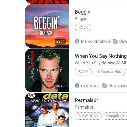
Beggin
Beggin
ROCK
Marco Antônio
in
Dow
03:30
When You Say Nothing 
When You Say Nothing At All
ROCK
10 Years of Hits
When You Say Nothing At All
เกวลิน ด.
in
Download
04:17
Permaisuri
Permaisuri
SLOW ROCK
Mengulit Ke
Permaisuri
Slow Rock