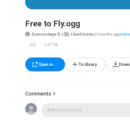
Free to Fly.ogg
Sumonchaya R.
in
Liked tracks
2 months ago
more.
OGG
9,427 KB
Open in...
To library
Down
Comments
0
Add new comment