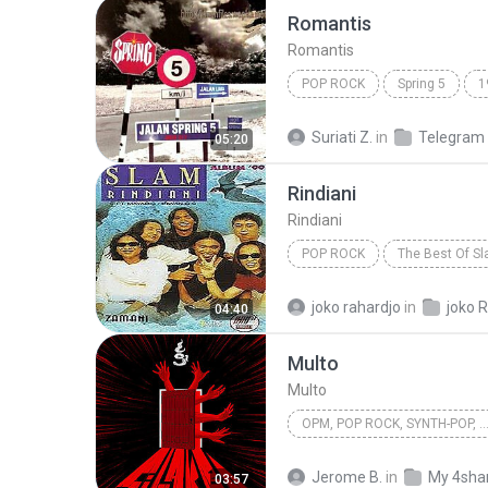
Romantis
Romantis
POP ROCK
Spring 5
1
Romantis
Suriati Z.
in
Telegram
05:20
Rindiani
Rindiani
POP ROCK
The Best Of S
Pop Rock
joko rahardjo
in
joko R
04:40
Multo
Multo
OPM, POP ROCK, SYNTH-POP,
OPM, Pop rock, Synth-pop, Pop
Jerome B.
in
My 4sha
03:57