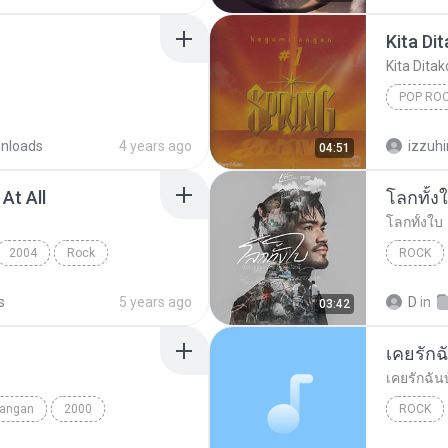
Kita Di
Kita Dita
POP RO
Kita Dit
nloads
4 years ago
izzuh
04:51
At All
โลกทั้ง
โลกทั้งใบ
2004
Rock
ROCK
Ronan Keating
โลกทั้งใบ
s
5 years ago
D
in
03:42
เคยรักฉ
เคยรักฉัน
nangan
2000
ROCK
Data
เสก โลโซ