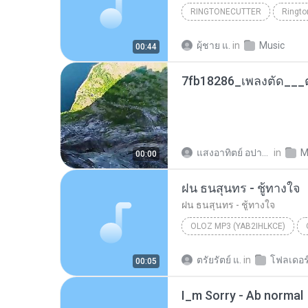
RINGTONECUTTER
Ringto
เกลียดแฟนเก่าเธอ ตัด2
ผุ้ชาย แ.
in
Music
00:44
7fb18286_เพลงตัด___ต
แสงอาทิตย์ อปายะทัศน์
in
M
00:00
ฝน ธนสุนทร - ชู้ทางใจ
ฝน ธนสุนทร - ชู้ทางใจ
OLOZ MP3 (YAB2IHLKCE)
ฝน ธนสุนทร - ชู้ทางใจ
ตรัยรัตย์ แ.
in
โฟลเดอร์
00:05