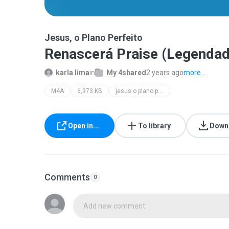
Jesus, o Plano Perfeito
Renascerá Praise (Legenda
karla lima
in
My 4shared
2 years ago
more...
M4A
6,973 KB
jesus o plano perfeito
Open in...
To library
Down
Comments
0
Add new comment