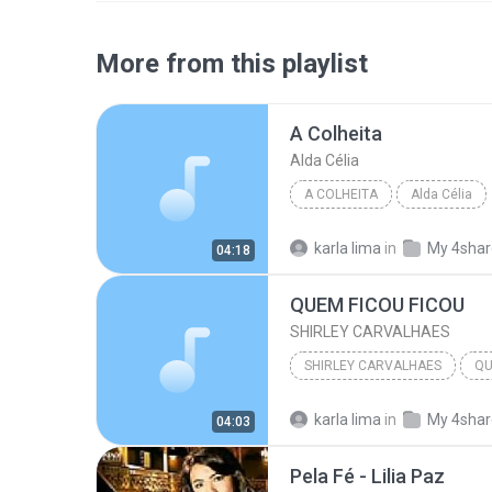
More from this playlist
A Colheita
Alda Célia
A COLHEITA
Alda Célia
karla lima
in
My 4sha
04:18
QUEM FICOU FICOU
SHIRLEY CARVALHAES
SHIRLEY CARVALHAES
QU
karla lima
in
My 4sha
04:03
Pela Fé - Lilia Paz