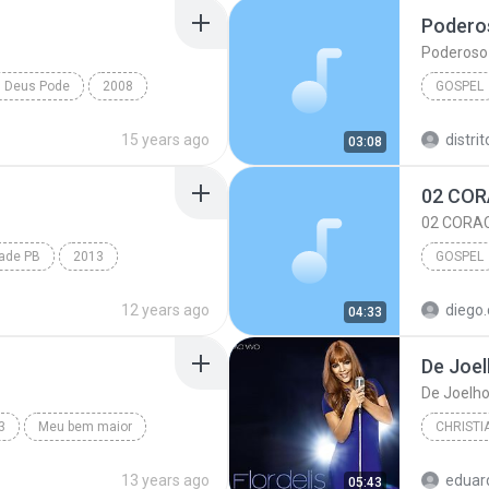
Poderos
Poderoso 
s Deus Pode
2008
GOSPEL
Gospel
Gospel
15 years ago
distri
03:08
02 CORA
ade PB
2013
GOSPEL
reja vem PB
12 years ago
diego.
04:33
Anderson
De Joel
De Joelho
3
Meu bem maior
CHRISTI
GOSPEL
2014
13 years ago
eduar
05:43