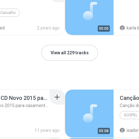
 Carvalho
red
2 years ago
karla 
00:00
View all 229 tracks
Não Ha Limites Gospel CD Novo 2015 para casamento casal musica romantica
Canção
Não Ha Limites Gospel CD Novo 2015 para casamento casal musica romantica
Canção d
GOSPEL
Canção 
11 years ago
isador
05:08