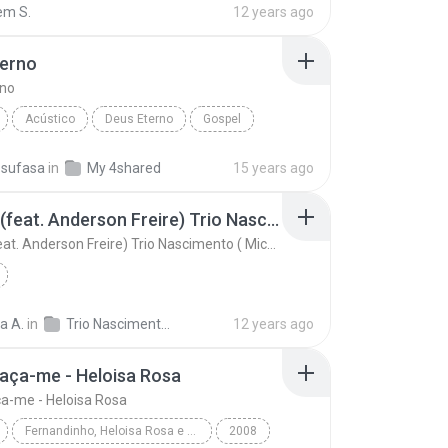
em S.
12 years ago
terno
rno
Acústico
Deus Eterno
Gospel
G3
_sufasa
in
My 4shared
15 years ago
Infinito (feat. Anderson Freire) Trio Nascimento ( Michelle Nascimento, Wilian Nascimento e Gisele
Infinito (feat. Anderson Freire) Trio Nascimento ( Michelle Nascimento, Wilian Nascimento e Gisele
a A.
in
Trio Nascimento - Marque uma geração
12 years ago
raça-me - Heloisa Rosa
ça-me - Heloisa Rosa
Fernandinho, Heloisa Rosa e Ricardo Robortella
2008