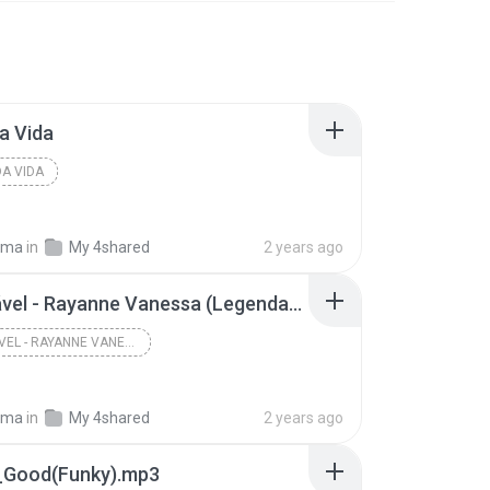
a Vida
A VIDA
lima
in
My 4shared
2 years ago
O Imutável - Rayanne Vanessa (Legendado)
O IMUTÁVEL - RAYANNE VANESSA (LEGENDADO)
lima
in
My 4shared
2 years ago
s_Good(Funky).mp3