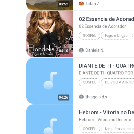
fatan Z.
03:52
Pachelbel's Canon In D Major (piano) Cann
02 Essencia de Adora
02 Essencia de Adorador
GOSPEL
Fogo e Unç̧ão
www.GospelMusicasForever.n
Daniela N.
04:10
02 Essencia de Adorador
DIANTE DE TI - QUATR
DIANTE DE TI - QUATRO POR
GOSPEL
DE VOLTA A INO
DIANTE DE TI - QUATRO POR UM 4/1
thiago.o.d.s
04:26
Gospel
Hebrom - Vitoria no D
Hebrom - Vitoria no Deserto
GOSPEL
Ninguém vai cala