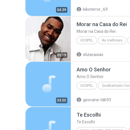
Hebrom - Vitoria no Deserto
kikoterror_69
04:39
Morar na Casa do Rei
Morar na Casa do Rei
GOSPEL
As melhores
Gospel
Gerson Rufino
elizacaxias
05:19
Amo O Senhor
Amo O Senhor
GOSPEL
Quebrantado Cor
Gospel
Amo O Senhor
geovane-tdb93
03:55
Te Escolhi
Te Escolhi