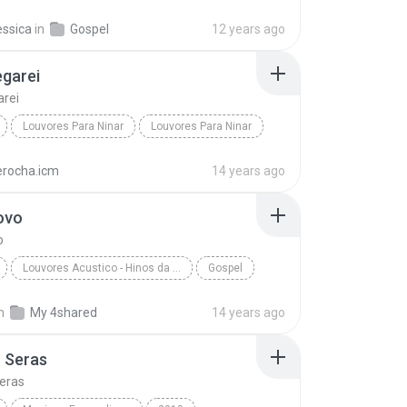
aça-me - Heloisa Rosa
essica
in
Gospel
12 years ago
gospelmusicasforever.blogspot.com - Amigos Adorado...
Gospel
garei
arei
Louvores Para Ninar
Louvores Para Ninar
Eu Navegarei
erocha.icm
14 years ago
ovo
o
Louvores Acustico - Hinos da harpa
Gospel
Roberto
Vaso novo
n
My 4shared
14 years ago
 Seras
eras