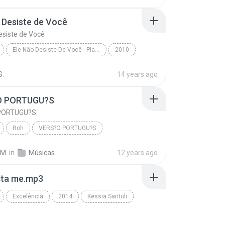
n & Gospel
 Desiste de Você
esiste de Você
Ele Não Desiste De Você - Playback
2010
www.GospelMusicasForever.net - Marquinhos Gomes
Gospel
S.
14 years ago
Desiste de Você
O PORTUGU?S
PORTUGU?S
Roh
VERS?O PORTUGU?S
uguellis
Gospel
 M.
in
Músicas
12 years ago
ita me.mp3
Excelência
2014
Kessia Santoli