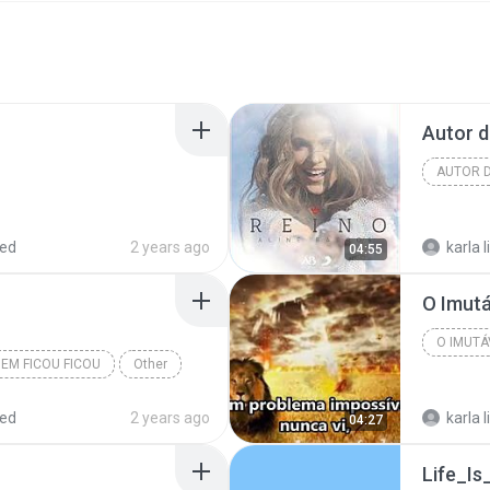
Autor d
AUTOR D
red
2 years ago
karla 
04:55
EM FICOU FICOU
Other
red
2 years ago
karla 
04:27
Life_I