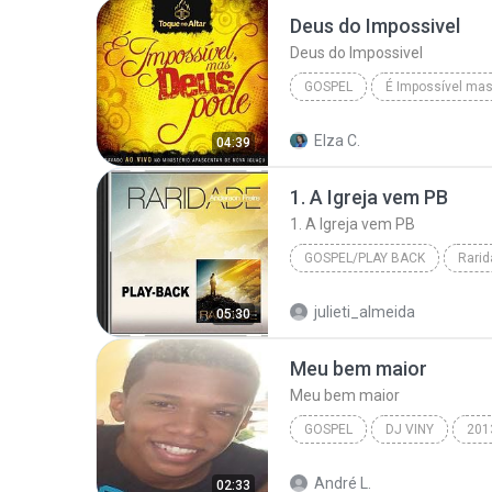
Deus do Impossivel
Deus do Impossivel
GOSPEL
É Impossível ma
Toque no Altar | www.BaixeMusicas.Net
Elza C.
04:39
Deus do Impossivel
1. A Igreja vem PB
1. A Igreja vem PB
GOSPEL/PLAY BACK
Rarid
Gospel/Play Back
1. A Ig
julieti_almeida
05:30
Anderson Freire
Meu bem maior
Meu bem maior
GOSPEL
DJ VINY
201
Bruna Karla e Fernanda Brum
André L.
02:33