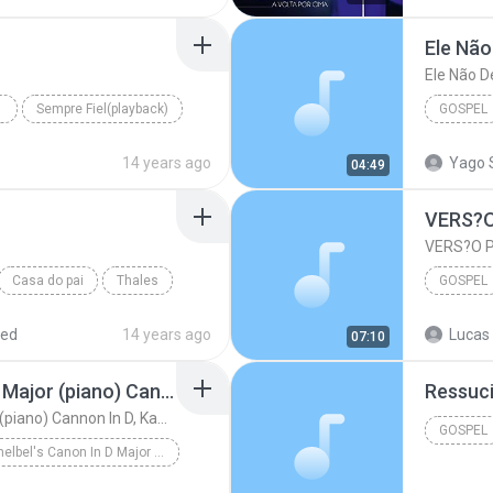
Christia
Ele Não
Ele Não D
Sempre Fiel(playback)
GOSPEL
Gospel, Evangélica, Religiosa
14 years ago
Yago 
04:49
Ele Não 
VERS?
VERS?O 
Casa do pai
Thales
GOSPEL
Laura So
red
14 years ago
Lucas
07:10
Pachelbel's Canon In D Major (piano) Cannon In D, Kanon In
Ressuc
Pachelbel's Canon In D Major (piano) Cannon In D, Kanon In
GOSPEL
Pachelbel's Canon In D Major (piano)
Gospel
n D Major