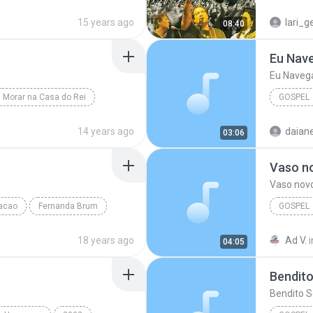
Ministerio Hebrom
07.. Abr
15 years ago
lari_g
08:40
Eu Nave
Eu Naveg
Morar na Casa do Rei
GOSPEL
Gospel
14 years ago
daian
03:06
Vaso n
Vaso nov
acao
Fernanda Brum
GOSPEL
Thalles 
18 years ago
Ad V.
i
04:05
Bendito
Bendito S