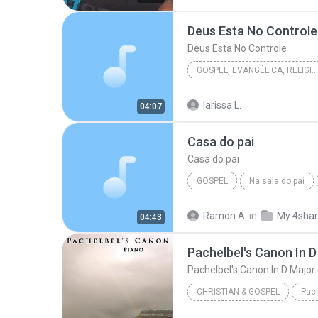
Deus Esta No Controle
Deus Esta No Controle
GOSPEL, EVANGÉLICA, RELIGIOSA
Rose e Matos Nascimento
larissa L.
04:07
Deus Esta No Controle
Casa do pai
Casa do pai
GOSPEL
Na sala do pai
Gospel
Ramon A.
in
My 4sha
04:43
CHRISTIAN & GOSPEL
2007
Pachelbel's Canon I