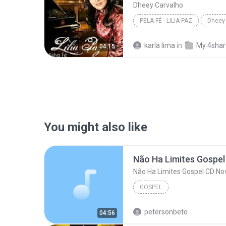
Dheey Carvalho
PELA FÉ - LILIA PAZ
Dheey
karla lima
in
My 4sha
04:15
You might also like
GOSPEL
petersonbeto
04:56