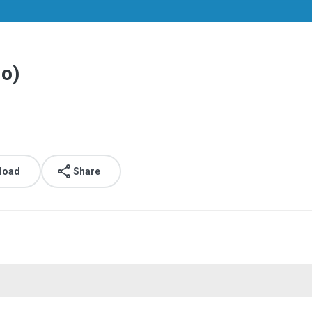
do)
load
Share