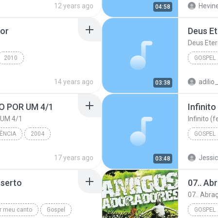
12 years ago
Hevin
04:58
on In D, ...
Christian & Gospel
dor
Deus E
Deus Ete
2010
GOSPEL
et - Flordelis
Gospel
Oficina 
14 years ago
adilio
03:38
O POR UM 4/1
 UM 4/1
CÊNCIA
2004
GOSPEL
QUATRO POR UM 4/1
17 years ago
Jessic
03:48
eserto
07.. Ab
07.. Abra
r meu canto
Gospel
GOSPEL