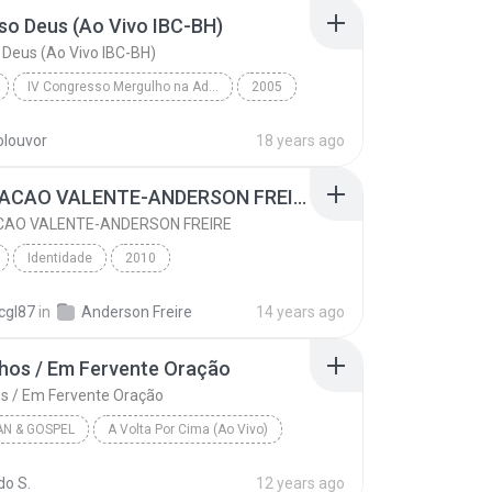
o Deus (Ao Vivo IBC-BH)
Deus (Ao Vivo IBC-BH)
IV Congresso Mergulho na Adoração
2005
Fernandinho
Poderoso Deus (Ao Vivo IBC-BH)
tolouvor
18 years ago
02 CORACAO VALENTE-ANDERSON FREIRE
CAO VALENTE-ANDERSON FREIRE
Identidade
2010
02 CORACAO VALENTE-ANDERSON FREIRE
Gospel
cgl87
in
Anderson Freire
14 years ago
 Freire
hos / Em Fervente Oração
s / Em Fervente Oração
AN & GOSPEL
A Volta Por Cima (Ao Vivo)
De Joelhos / Em Fervente Oração
Flordelis
do S.
12 years ago