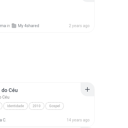
lima
in
My 4shared
2 years ago
 do Céu
o Céu
Identidade
2010
Gospel
do Céu
Anderson Freire
a C.
14 years ago