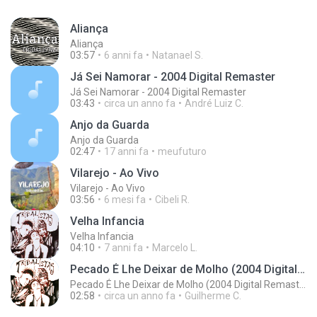
Aliança
Aliança
03:57
6 anni fa
Natanael S.
Já Sei Namorar - 2004 Digital Remaster
Já Sei Namorar - 2004 Digital Remaster
03:43
circa un anno fa
André Luiz C.
Anjo da Guarda
Anjo da Guarda
02:47
17 anni fa
meufuturo
Vilarejo - Ao Vivo
Vilarejo - Ao Vivo
03:56
6 mesi fa
Cibeli R.
Velha Infancia
Velha Infancia
04:10
7 anni fa
Marcelo L.
Pecado É Lhe Deixar de Molho (2004 Digital Remaster)
Pecado É Lhe Deixar de Molho (2004 Digital Remaster)
02:58
circa un anno fa
Guilherme C.