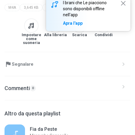
I brani che Le piacciono
M4A
3,645 KB
tribalistas
sono disponibili offline
nell'app
Apra l'app
Impostare
Alla libreria
Scarica
Condividi
come
suoneria
Segnalare
Commenti
0
Altro da questa playlist
Fia da Peste