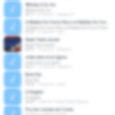
Whisky À Go-Go
Whisky À Go-Go
04:11
10 anni fa
Edielson P.
A Mulher Do Corno Rico e A Mulher Do Corno Pobre
A Mulher Do Corno Rico e A Mulher Do Corno Pobre
04:27
13 anni fa
tati 1.
Nada Tanto Assim
Nada Tanto Assim
03:51
12 anni fa
Ricardo L.
onde esta voce agora
onde esta voce agora
03:11
11 anni fa
Jeilson C.
Bom Dia
Bom Dia
04:03
16 anni fa
socio
A Viagem
A Viagem
03:29
2 anni fa
Paulo Cezar Queiroz
Pra Ser Levada em Conta