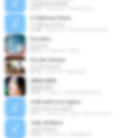
Capelinha de Melão
03:13
12 anni fa
xande csa A.
O Telefone Chora
O Telefone Chora
03:48
16 anni fa
Francisco Claudio D.
Encontro
Encontro
04:16
11 anni fa
kjhy L.
Pra Ser Sincero
Pra Ser Sincero
03:12
9 anni fa
Symara R.
AINDA BEM
AINDA BEM
03:37
7 anni fa
FatimaG.DeSouza
onde esta voce agora
onde esta voce agora
03:11
10 anni fa
tudo e mais um pouco
João de Barro
João de Barro
04:53
15 anni fa
carolgiacon