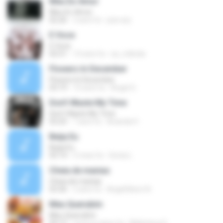
Meu Ex-Amor
Meu Ex-Amor
02:26
3 anni fa
jose ary
E Voce
E Voce
02:51
14 anni fa
sa_milinda
Flowers In December
Flowers In December
03:19
10 anni fa
Angel G.
Don't Waste My Time
Don't Waste My Time
03:25
7 anni fa
Ananda H.
Beija Eu
Beija Eu
03:14
5 mesi fa
Sonia L.
Cheia de manias
Cheia de manias
03:36
2 anni fa
AngelGilson N.
Meu Querubim
Meu Querubim