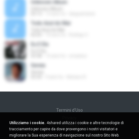
Unknown Album
Unknown Album
03:13
13 anni fa
diegoantares
Todo Azul do Mar
Todo Azul do Mar
02:03
10 anni fa
Rodrigo C.
Eu E Ela
Eu E Ela
03:38
15 anni fa
smariluci
Sereia
Sereia
03:34
9 anni fa
Adriano R.
Termini d'Uso
Privacy
Utilizziamo i cookie.
4shared utilizza i cookie e altre tecnologie di
Supporto
tracciamento per capire da dove provengono i nostri visitatori e
Non venda le mie informazioni personali
migliorare la Sua esperienza di navigazione sul nostro Sito Web.