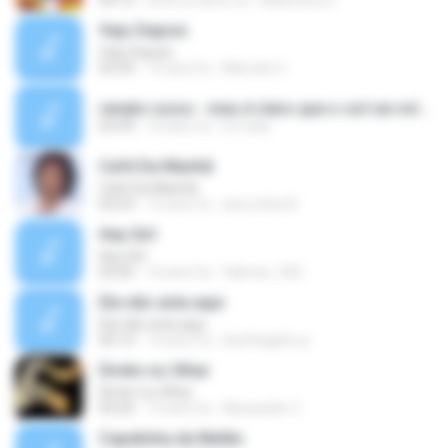
04:12
circa un anno fa
Biblioteca S.
Vejo Depois
Vejo Depois
03:29
14 anni fa
Marcelo C.
renato russo - mas é claro que o sol vai voltar amanha.mp3
03:49
16 anni fa
er.frata
Café Da Manhã
Café Da Manhã
03:53
12 anni fa
ana cintia A.
Hey Girl
Hey Girl
03:05
16 anni fa
fabricio_505
Ela não esta aqui
Ela não esta aqui
04:14
14 anni fa
lesinhagirls.rp
Direto no Olhar
Direto no Olhar
04:26
15 anni fa
Alexander C.
Capelinha de Melão