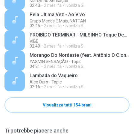
Marcynho Sensação
02:43
2 mesi fa
Ivonilza S.
Pela Última Vez - Ao Vivo
Grupo Menos É Mais, NATTAN
02:45
2 mesi fa
Ivonilza S.
PROIBIDO TERMINAR - MILSINHO Toque Dez - NA MAXIMA IN VAQUEJADA - Junho 2025
VIBE
02:49
2 mesi fa
Ivonilza S.
Morango Do Nordeste (feat. Antônio O Clone) (Ao Vivo)
YASMIN SENSAÇÃO - Topic
04:31
2 mesi fa
Ivonilza S.
Lambada do Vaqueiro
Alex Ouro - Topic
02:16
2 mesi fa
Ivonilza S.
Visualizza tutti 154 brani
Ti potrebbe piacere anche