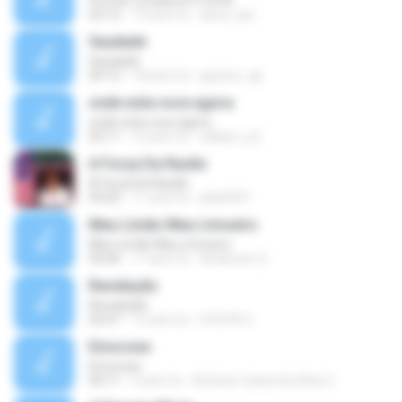
Pra Ser Levada em Conta
03:12
13 anni fa
aeiou_jac
Saudade
Saudade
04:12
18 anni fa
geyson_ap
onde esta voce agora
onde esta voce agora
03:11
10 anni fa
william_jr2
A Força Da Razão
A Força Da Razão
03:02
11 anni fa
jafa0431
Meu Limão Meu Limoeiro
Meu Limão Meu Limoeiro
03:06
17 anni fa
Anderson S.
Revelação
Revelação
03:07
12 anni fa
COSTA S.
Emocoes
Emocoes
04:11
5 anni fa
Antônio Carlos Da Silva C.