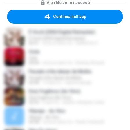
Altri file sono nascosti
Continua nell'app
É Você (2004 Digital Remaster)
É Você (2004 Digital Remaster)
02:51
circa un anno fa
Guilherme C.
Ciclo
Ciclo
04:04
circa un anno fa
Rodney Amaral
Pecado é lhe deixar de Molho
Pecado é lhe deixar de Molho
02:58
13 anni fa
rupertmepega
Dois Fugitivos (Ao Vivo)
Dois Fugitivos (Ao Vivo)
02:53
2 anni fa
arliane rodrigues costa
Vilarejo - Ao Vivo
Vilarejo - Ao Vivo
04:38
circa un anno fa
Eloah Cristina B.