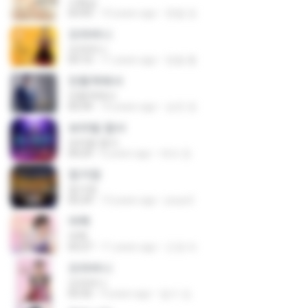
사랑님
03:43
10 years ago
현철 정.
오라버니
오라버니
03:10
11 years ago
영철 홍.
안동역에서
안동역에서
03:39
10 years ago
승천 정.
보라빛 엽서
보라빛 엽서
04:29
6 years ago
애숙 정.
정거장
정거장
02:24
13 years ago
jouys2
여백
여백
03:27
11 years ago
근경 라.
오라버니
오라버니
03:35
9 years ago
일수 김.