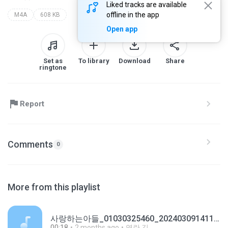
Liked tracks are available
offline in the app
M4A
608 KB
Open app
Set as
To library
Download
Share
ringtone
Report
Comments
0
More from this playlist
사랑하는아들_01030325460_20240309141114.m4a
00:18
2 months ago
영란 김.