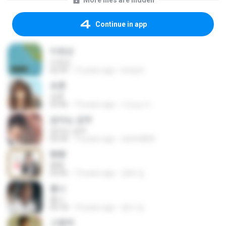
More files are hidden
Continue in app
미워요
미워요
02:59
12 years ago
bong H.
초혼
초혼
03:46
10 years ago
이순남 이.
잠자는 공주
잠자는 공주
03:30
13 years ago
wlstn0820
빵빵
빵빵
03:45
13 years ago
경배 김.
홍시
홍시
04:18
10 years ago
영이 김.
고향역