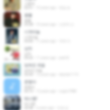
고향역
02:51
10 years ago
영길 송.
꽃물
꽃물
03:28
10 years ago
신은하 신.
시계바늘
시계바늘
03:00
11 years ago
국재 이.
상처
상처
03:22
11 years ago
park B.
잊혀진 계절
잊혀진 계절
03:44
13 years ago
skystar1113
춘향아
춘향아
03:13
12 years ago
cogns7988
테스형!
테스형!
04:38
6 years ago
진경 김.