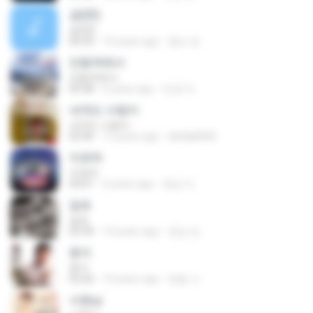
공(空)
공(空)
04:33
10 years ago
형순 정.
안동역에서
안동역에서
03:38
6 years ago
민경 차.
내게도 사랑이
내게도 사랑이
02:46
12 years ago
dkdlql8583
아로하
아로하
04:01
6 years ago
현갑 이.
잡초
잡초
03:39
10 years ago
경남 김.
둥지
둥지
03:26
10 years ago
명철 고.
사랑님