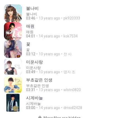
불나비
불나비
03:46
13 years ago
pk920333
애원
애원
04:01
14 years ago
kok7534
꽃
꽃
03:12
10 years ago
전 사.
미운사랑
미운사랑
03:49
10 years ago
명자 조.
부초같은 인생
부초같은 인생
03:31
13 years ago
wlstn0820
시계바늘
시계바늘
03:00
14 years ago
dmsdl2428