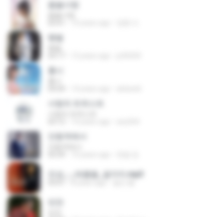
몹쓸사랑
몹쓸사랑
03:41
10 years ago
영환 이.
땡벌
땡벌
03:17
12 years ago
js36504
홍시
홍시
04:04
14 years ago
alclswld
사랑의 트위스트
사랑의 트위스트
03:12
14 years ago
any564
안동역에서
안동역에서
03:39
10 years ago
현철 정.
진성_-_태클을_걸지마.mp3
03:01
8 years ago
철진 황.
빈잔
빈잔