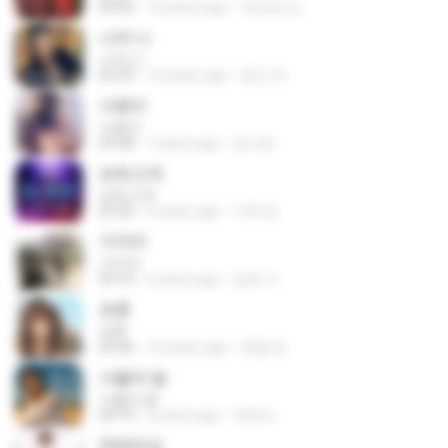
03:09
10 years ago
박순배 남.
나야 나
나야 나
03:39
10 years ago
종근 박.
사랑아
사랑아
03:38
7 years ago
윤지현
보릿고개
보릿고개
03:26
6 years ago
지혁 임.
가지마
가지마
03:10
6 years ago
금호 이.
초혼
초혼
03:46
10 years ago
현철 정.
서울의 달
서울의 달
04:10
6 years ago
박희숙
천태만상