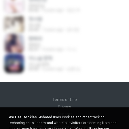
천태만상
03:42
9 years ago
정민 주.
첫사랑
첫사랑
03:44
7 years ago
윤지현
짠짜라
짠짜라
02:47
9 years ago
가 나.
어느날 문득
어느날 문득
03:50
5 years ago
승환 김.
Terms of Use
Privacy
Support
We Use Cookies.
4shared uses cookies and other tracking
Do not sell my personal information
technologies to understand where our visitors are coming from and
Do not share my personal information
improve your browsing experience on our Website. By using our