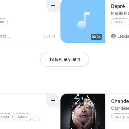
Deprê
Marília 
ode
DEPRÊ
위치
5 년 전
Letíci
03:04
18 트랙 모두 보기
Chandel
Chandelie
ke you
Adelle
UNKNO
Sia