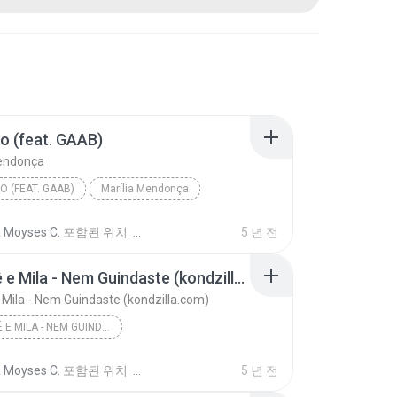
o (feat. GAAB)
Mendonça
O (FEAT. GAAB)
Marília Mendonça
a Moyses C.
포함된 위치
5 년 전
Jottapê e Mila - Nem Guindaste (kondzilla.com)
 Mila - Nem Guindaste (kondzilla.com)
JOTTAPÊ E MILA - NEM GUINDASTE (KONDZILLA.COM)
a Moyses C.
포함된 위치
5 년 전