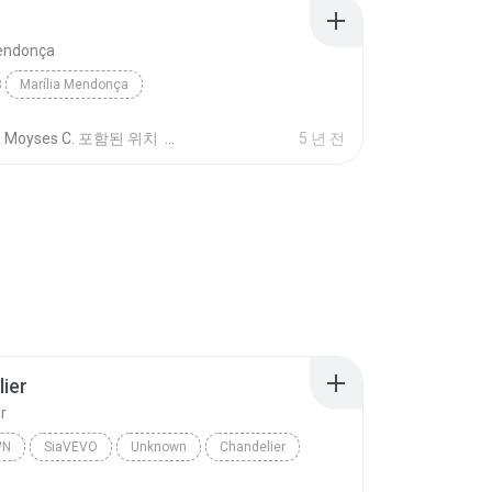
Mendonça
Marília Mendonça
a Moyses C.
포함된 위치
5 년 전
ier
r
WN
SiaVEVO
Unknown
Chandelier