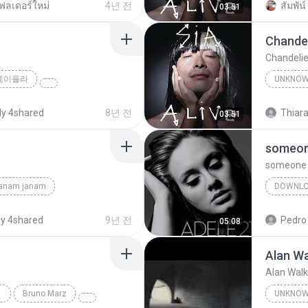
ฟลเดอร์ใหม่
4년 전
สัมพัน์ 
03:51
Chandel
Chandelie
제이플라
UNKNO
Sia
y 4shared
8년 전
Thiara
03:51
someone
someone l
janam janam
DOWNL
unknown
y 4shared
9년 전
Pedro
05:08
Alan Wa
Alan Walk
Bruno Marz
UNKNO