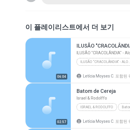
이 플레이리스트에서 더 보기
ILUSÃO "CRACOLÂNDIA" - ALOK, MC HAR
Letícia Moyses C.
포함된 
06:04
Batom de Cereja
Israel & Rodolffo
ISRAEL & RODOLFFO
Bato
Letícia Moyses C.
포함된 
02:57