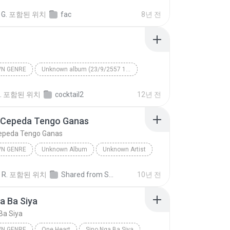
n
Alan Walker
 G.
포함된 위치
fac
8년 전
N GENRE
Unknown album (23/9/2557 12:59:08)
artist
Track 5
Unknown genre
.
포함된 위치
cocktail2
12년 전
 Cepeda Tengo Ganas
epeda Tengo Ganas
N GENRE
Unknown Album
Unknown Artist
 Genre
Andres Cepeda Tengo Ganas
 R.
포함된 위치
Shared from SM-J700M
10년 전
a Ba Siya
Ba Siya
N GENRE
One Heart
Sino Nga Ba Siya