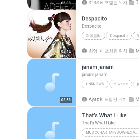
จํารัส พ.
포함된 위치
โ
05:08
Despacito
Despacito
제이플라
Despacito
희영 이.
포함된 위치
M
02:42
janam janam
janam janam
UNKNOWN
dilwaale
pritam、arijit singh、antara mitra
Ayaz K.
포함된 위치
M
03:58
That's What I Like
That's What I Like
MUSICCHARTMP3DOWNLOADER