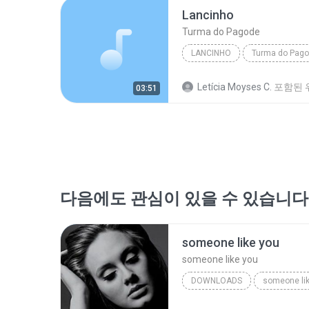
Lancinho
Turma do Pagode
LANCINHO
Turma do Pag
Letícia Moyses C.
포함된 
03:51
다음에도 관심이 있을 수 있습니다
someone like you
someone like you
DOWNLOADS
someone li