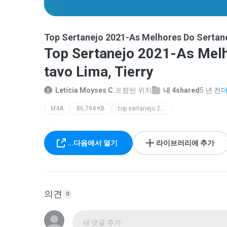
Top Sertanejo 2021-As Melhores Do Sertanej
Top Sertanejo 2021-As Melho
tavo Lima, Tierry
Letícia Moyses C.
포함된 위치
내 4shared
5 년 전
더
M4A
86,794 KB
top sertanejo 2021-as melhores do sertanejo universitário-zé neto e cristiano gusttavo lima tierry
...다음에서 열기
라이브러리에 추가
의견
0
새 댓글 추가