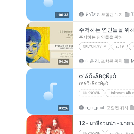
ฟ้าใส ค.
포함된 위치
โ
1:00:33
주저하는 연인들을 위
주저하는 연인들을 위해
GKLYCN_9VFM
2019
잔나비
태훈 김.
포함된 위치
M
04:26
¤¹ÁÕ»ÃÐÇÑµÔ
¤¹ÁÕ»ÃÐÇÑµÔ
UNKNOWN
Unknown
ЛЕЗ§дЎи НТГм
n_oi_pooh
포함된 위치
03:26
12 - มาลีฮวนน่า - มาย
UNKNOWN
รวมฮิต มาลีฮวน