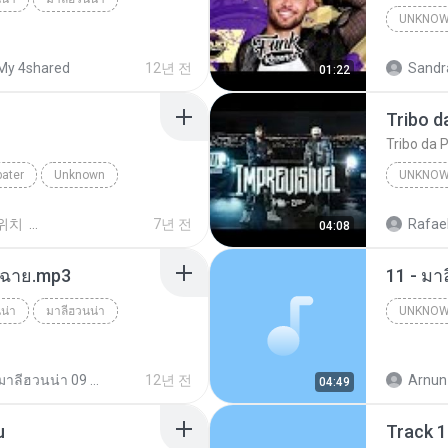
UNKNO
My 4shared
12년 전
Sandr
01:22
Canal F
Tribo da P
bater
Unknown
UNKNO
tube.com
위치
7년 전
Rafael
04:08
ร์ฉาย.mp3
11 - มา
น่า
มาลีฮวนน่า
UNKNO
Unknow
มาลีฮวนน่า 09 ชุด รวมฮิตเพลง มาลีฮวนน่า
12년 전
Arnun
04:49
u
Track 1