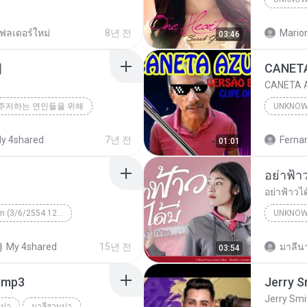
Unknown
ฟลเดอร์ใหม่
8년 전
Mario
03:46
해
CANETA A
주저하는 연인들을 위해
UNKNO
y 4shared
7년 전
01:01
อย่าฟ้าวไ
Unknown Album (3/6/2554 12:50:57)
UNKNO
 КВТБ
¤¹ÁÕ»ÃÐÇÑµÔ
My 4shared
15년 전
มาลีนา
03:54
า.mp3
Jerry Smi
น่า
มาลีฮวนน่า