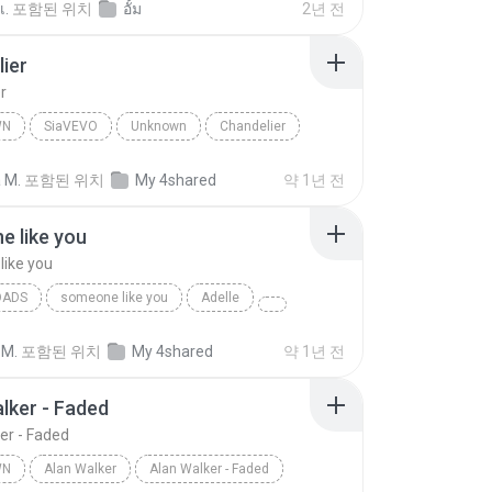
เ.
포함된 위치
อั้ม
2년 전
ier
r
WN
SiaVEVO
Unknown
Chandelier
 M.
포함된 위치
My 4shared
약 1년 전
 like you
ike you
OADS
someone like you
Adelle
 M.
포함된 위치
My 4shared
약 1년 전
lker - Faded
er - Faded
WN
Alan Walker
Alan Walker - Faded