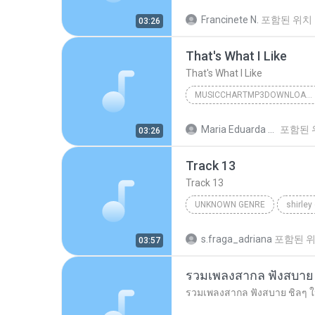
That's What I Like
Francinete N.
포함된 위치
03:26
That's What I Like
That's What I Like
MUSICCHARTMP3DOWNLOADER
That's What I Like
Maria Eduarda Neves Gomes
포함된 
03:26
Track 13
Track 13
UNKNOWN GENRE
shirley
Unknown Genre
s.fraga_adriana
포함된 
03:57