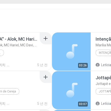
ILUSÃO "CRACOLÂNDIA" - Alok, MC Hariel, MC Davi, MC Ryan SP, Salvador da Rima e Djay W (GR6 Explode)
Intençã
ILUSÃO "CRACOLÂNDIA" - Alok, MC Hariel, MC Davi, MC Ryan SP, Salvador da Rima e Djay W (GR6 Explode)
Marília 
IEL, MC DAVI, M...
INTENÇÃ
위치
5 년 전
Letíci
03:26
Jottapê e
m de Cereja
위치
5 년 전
Letíci
03:07