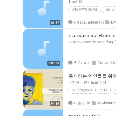
Track 13
UNKNOWN GENRE
shirley
Unknown Genre
s.fraga_adriana
in
My
03:57
ฟ้าใส ค.
in
โฟลเดอร์ให
1:00:33
주저하는 연인들을 위
주저하는 연인들을 위해
GKLYCN_9VFM
2019
잔나비
태훈 김.
in
My 4share
04:26