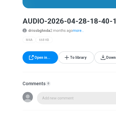
AUDIO-2026-04-28-18-40-
drissbghnda
2 months ago
more...
M4A
668 KB
Open in...
To library
Down
Comments
0
Add new comment