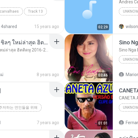
Andres C
 carvalhaes
Track 13
UNKNOW
Unknown
 4shared
15 years ago
wilson
02:29
รวมเพลงสากล ฟังสบาย ชิลๆ ใหม่ล่าสุด ฮิตติดหู 2016-2017
Sino Ng
รวมเพลงสากล ฟังสบาย ชิลๆ ใหม่ล่าสุด ฮิตติดหู 2016-2017
Sino Nga 
UNKNOW
Unknown
ม่
8 years ago
Mario
03:46
해
CANETA A
주저하는 연인들을 위해
UNKNO
d
7 years ago
01:01