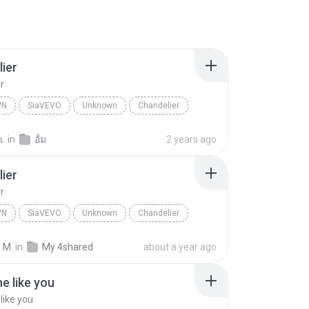
ier
r
WN
SiaVEVO
Unknown
Chandelier
เ.
in
อั้ม
2 years ago
ier
r
WN
SiaVEVO
Unknown
Chandelier
 M.
in
My 4shared
about a year ago
 like you
ike you