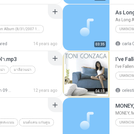
As Lon
As Long 
Unknown Album (8/31/2007 12:27:55 PM)
UNKNO
Thomas - Bunga
ared
14 years ago
carla 
03:35
ุฬา.mp3
I've Fal
I've Falle
น่า
มาลีฮวนน่า
UNKNOW
I've Fall
มาลีฮวนน่า 09 ชุด รวมฮิตเพลง มาลีฮวนน่า
12 years ago
04:15
MONEY, M
สุดสะแนน
มนต์แคน แก่นคูน
UNKNO
ระหารใจ
CALCINH