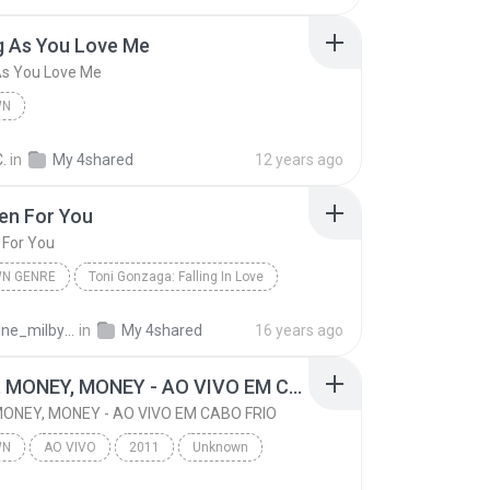
g As You Love Me
As You Love Me
WN
C.
in
My 4shared
12 years ago
len For You
n For You
N GENRE
Toni Gonzaga: Falling In Love
en For You
Toni Gonzaga
Unknown Genre
celestine_milby08
in
My 4shared
16 years ago
MONEY, MONEY, MONEY - AO VIVO EM CABO FRIO
ONEY, MONEY - AO VIVO EM CABO FRIO
WN
AO VIVO
2011
Unknown
A PRETA
MONEY, MONEY, MONEY - AO VIVO EM CABO FRIO