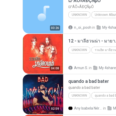
¤¹ÁÕ»ÃÐÇÑµÔ
¤¹ÁÕ»ÃÐÇÑµÔ
UNKNOWN
Unknown
ЛЕЗ§дЎи НТГм
n_oi_pooh
in
My 4sha
03:26
12 - มาลีฮวนน่า - มาย
UNKNOWN
รวมฮิต มาลีฮวน
Unknown
Arnun S.
in
My 4shar
04:08
quando a bad bater
quando a bad bater
UNKNOWN
quando a bad 
quando a bad bater
m.you
Any Isabela Néri Castilho
in
M
02:59