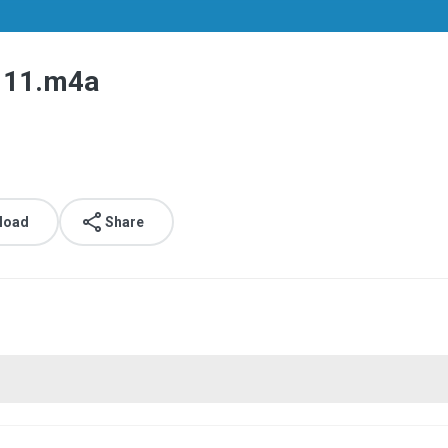
111.m4a
load
Share