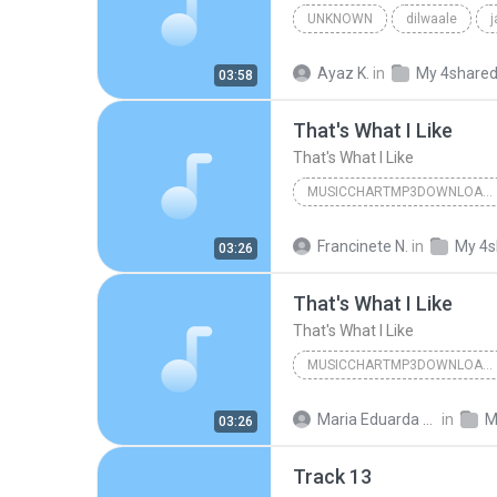
UNKNOWN
dilwaale
pritam、arijit singh、antara mitra
Ayaz K.
in
My 4share
03:58
That's What I Like
That's What I Like
MUSICCHARTMP3DOWNLOADER
That's What I Like
Francinete N.
in
My 4s
03:26
That's What I Like
That's What I Like
MUSICCHARTMP3DOWNLOADER
That's What I Like
Maria Eduarda Neves Gomes
in
M
03:26
Track 13