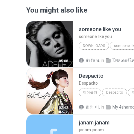
You might also like
someone like you
someone like you
DOWNLOADS
someone li
จํารัส พ.
in
โฟลเดอร์ให
05:08
Despacito
Despacito
제이플라
Despacito
희영 이.
in
My 4share
02:42
janam janam
janam janam