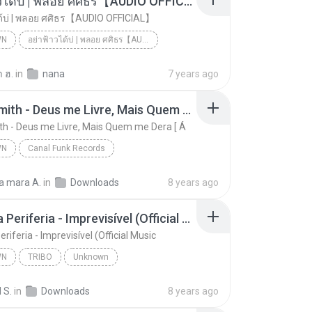
อย่าฟ้าวได้บ่ | พลอย ศศิธร【AUDIO OFFICIAL】
ด้บ่ | พลอย ศศิธร【AUDIO OFFICIAL】
WN
อย่าฟ้าวได้บ่ | พลอย ศศิธร【AUDIO OFFICIAL】
อย่าฟ้าวได้บ่ | พลอย ศศิธร【AUDIO OFFICIAL】
youtu.be
Unknown
 ฮ.
in
nana
7 years ago
Jerry Smith - Deus me Livre, Mais Quem me Dera [ Á
th - Deus me Livre, Mais Quem me Dera [ Á
WN
Canal Funk Records
Jerry Smith - Deus me Livre, Mais Quem me Dera [ Á
Unknown
a mara A.
in
Downloads
8 years ago
unk Records
Tribo da Periferia - Imprevisível (Official Music
eriferia - Imprevisível (Official Music
WN
TRIBO
Unknown
Tribo da Periferia - Imprevisível (Official Music
TRIBO
 S.
in
Downloads
8 years ago