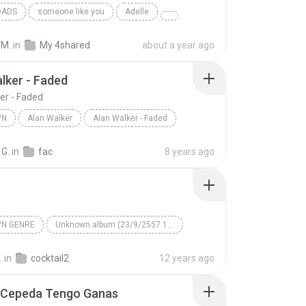
OADS
someone like you
Adelle
 M.
in
My 4shared
about a year ago
lker - Faded
er - Faded
WN
Alan Walker
Alan Walker - Faded
n
Alan Walker
 G.
in
fac
8 years ago
N GENRE
Unknown album (23/9/2557 12:59:08)
artist
Track 5
Unknown genre
.
in
cocktail2
12 years ago
 Cepeda Tengo Ganas