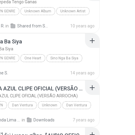
epeda Tengo Ganas
N GENRE
Unknown Album
Unknown Artist
 Genre
Andres Cepeda Tengo Ganas
 R.
in
Shared from SM-J700M
10 years ago
a Ba Siya
Ba Siya
N GENRE
One Heart
Sino Nga Ba Siya
 genre
Sarah Geronimo
ne S.
14 years ago
CANETA AZUL CLIPE OFICIAL (VERSÃO ARROCHA)
ZUL CLIPE OFICIAL (VERSÃO ARROCHA)
WN
Dan Ventura
Unknown
Dan Ventura
CANETA AZUL CLIPE OFICIAL (VERSÃO ARROCHA)
Fernanda Lima de Lima
in
Downloads
7 years ago