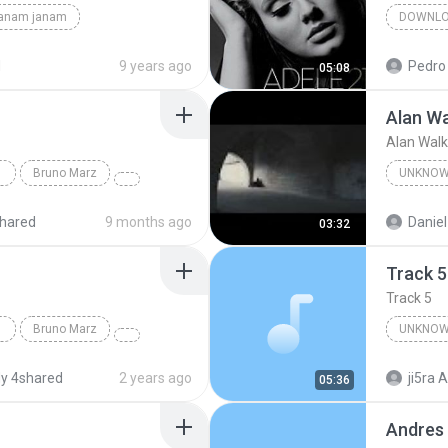
janam janam
DOWNL
unknown
d
9 years ago
Pedro
05:08
Alan Wa
Alan Walk
Bruno Marz
UNKNO
Unknow
hared
9 months ago
Daniel
03:32
Track 5
Track 5
Bruno Marz
UNKNOW
Unknown 
y 4shared
2 years ago
ji5ra A
05:36
Andres