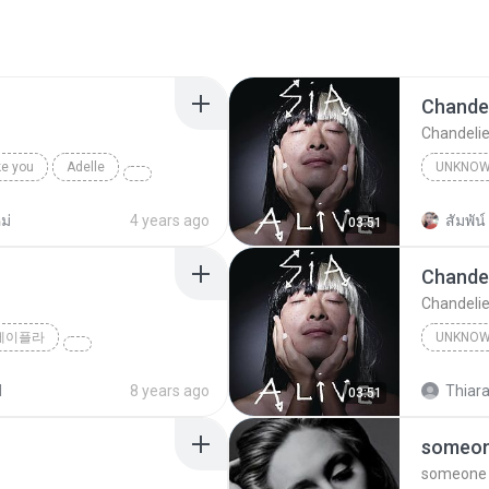
Chandel
Chandelie
ke you
Adelle
UNKNO
Sia
ม่
4 years ago
สัมพัน์ 
03:51
Chandel
Chandelie
제이플라
UNKNO
Sia
d
8 years ago
Thiara
03:51
someone
someone l