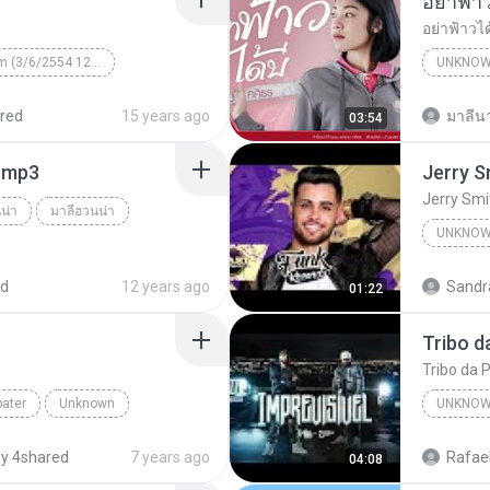
อย่าฟ้าวไ
Unknown Album (3/6/2554 12:50:57)
UNKNO
 КВТБ
¤¹ÁÕ»ÃÐÇÑµÔ
red
15 years ago
มาลีนา
03:54
า.mp3
Jerry Smi
น่า
มาลีฮวนน่า
UNKNO
ed
12 years ago
Sandr
01:22
Canal F
Tribo da P
bater
Unknown
UNKNO
tube.com
y 4shared
7 years ago
Rafael
04:08