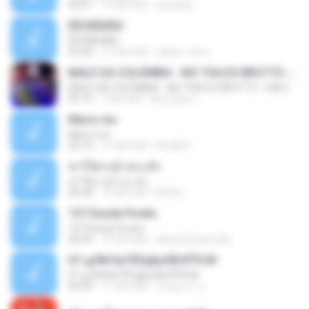
03:51
13 साल पहले
teyza52_
ÊËÒÂÊØÃÒ
ÊËÒÂÊØÃÒ
02:43
12 साल पहले
natee_mew
BAILE DA COLÔMBIA - MC YSA EO BRUTTO - SHEVCHENKO
BAILE DA COLÔMBIA - MC YSA EO BRUTTO - SHEVCHENKO
02:10
7 साल पहले
Animator L.
Marry me
Marry me
03:13
12 साल पहले
IDLAN P.
ฆ่าให้ตายอ้ายกะฮัก
ฆ่าให้ตายอ้ายกะฮัก
04:28
10 साल पहले
ศิริชัย เ.
157 Desde Pivete
157 Desde Pivete
04:55
13 साल पहले
alexandreperuibe
07-дЛ№ЗиТЁРдБиЛЕНЎЎС№
07-дЛ№ЗиТЁРдБиЛЕНЎЎС№
05:09
11 साल पहले
ขวัญนภา ป.