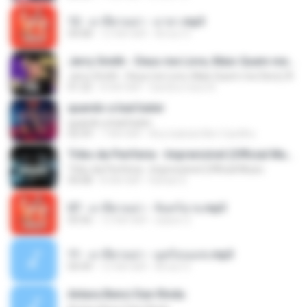
12 - มาลีฮวนน่า - มายา.mp3
04:08
12 साल पहले
Arnun S.
Jerry Smith - Deus me Livre, Mais Quem me Dera [ Á
Jerry Smith - Deus me Livre, Mais Quem me Dera [ Á
01:22
8 साल पहले
Sandra mara A.
quando a bad bater
quando a bad bater
02:59
7 साल पहले
Any Isabela Néri Castilho
Tribo da Periferia - Imprevisível (Official Music
Tribo da Periferia - Imprevisível (Official Music
04:08
8 साल पहले
Rafael S.
07 - มาลีฮวนน่า - จันทร์ฉาย.mp3
03:56
12 साल पहले
siaiew S.
11 - มาลีฮวนน่า - มุดก้อนเมฆ.mp3
04:49
12 साल पहले
Arnun S.
Antara Benci Dan Rindu