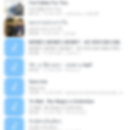
I've Fallen For You
I've Fallen For You
04:15
16 साल पहले
celestine_milby08
ดอกจานประหารใจ
ดอกจานประหารใจ
04:05
8 साल पहले
Lichapl
MONEY, MONEY, MONEY - AO VIVO EM CABO FRIO
MONEY, MONEY, MONEY - AO VIVO EM CABO FRIO
03:46
15 साल पहले
Carlos C.
14 - มาลีฮวนน่า - รอยทาง.mp3
04:02
12 साल पहले
Arnun S.
Sara-me
Sara-me
10:39
16 साल पहले
igrejametodistawesleyanajf_min.louvor
To Mal - Rio Negro e Solimões
To Mal - Rio Negro e Solimões
03:25
12 साल पहले
Fernanda R.
รักเต็มๆเจ็บเต็มๆ
รักเต็มๆเจ็บเต็มๆ