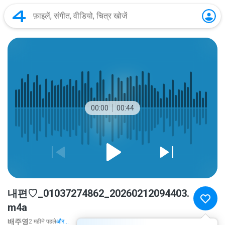
00:00
00:44
내편♡_01037274862_20260212094403.
m4a
배주영
2 महीने पहले
और...