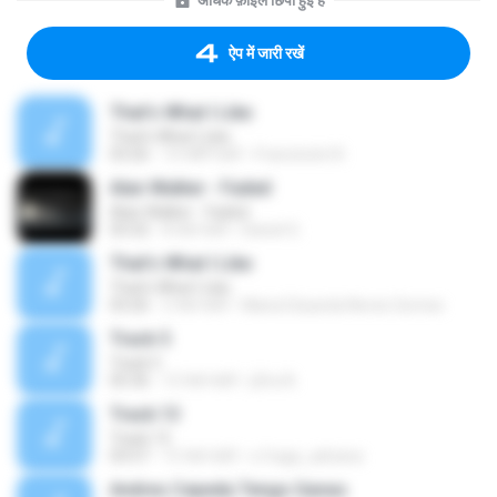
अधिक फ़ाइलें छिपी हुई हैं
ऐप में जारी रखें
That's What I Like
That's What I Like
03:26
10 महीने पहले
Francinete N.
Alan Walker - Faded
Alan Walker - Faded
03:32
8 साल पहले
Daniel G.
That's What I Like
That's What I Like
03:26
2 साल पहले
Maria Eduarda Neves Gomes
Track 5
Track 5
05:36
12 साल पहले
ji5ra A.
Track 13
Track 13
03:57
15 साल पहले
s.fraga_adriana
Andres Cepeda Tengo Ganas