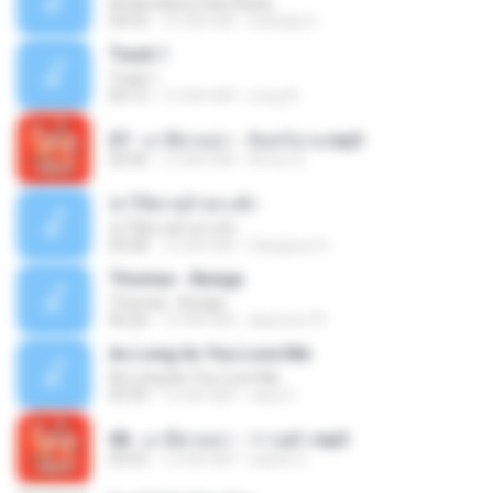
Antara Benci Dan Rindu
04:52
10 साल पहले
Sulistija H.
Track 1
Track 1
04:13
12 साल पहले
nong N.
07 - มาลีฮวนน่า - จันทร์ฉาย.mp3
03:56
12 साल पहले
Arnun S.
ฆ่าให้ตายอ้ายกะฮัก
ฆ่าให้ตายอ้ายกะฮัก
04:28
12 साल पहले
Saingeun H.
Thomas - Bunga
Thomas - Bunga
06:26
14 साल पहले
aliantoni79
As Long As You Love Me
As Long As You Love Me
03:35
12 साल पहले
carla C.
08 - มาลีฮวนน่า - ว่าวจุฬา.mp3
03:55
12 साल पहले
siaiew S.