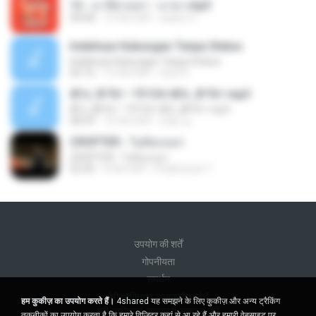
12 - มาลีฮวนน่า - มายา.mp3
04:08
12 साल पहले
siaiew S.
Indahnya Hubungan Tanpa Status
Indahnya Hubungan Tanpa Status
05:16
15 साल पहले
mp3 D.
ÀÎ¹ü ¸®¹Í½º -ºÕ¹Ù½ºÆ½ ¸®¹Í½º.mp3
ÀÎ¹ü ¸®¹Í½º -ºÕ¹Ù½ºÆ½ ¸®¹Í½º.mp3
08:39
10 साल पहले
대형 김.
CROPTER - ไม่ต้องบอก
CROPTER - ไม่ต้องบอก
02:40
8 साल पहले
Phakhanan T.
उपयोग की शर्तें
गोपनीयता
समर्थन
मेरी व्यक्तिगत जानकारी न बेचें
हम कुकीज़ का उपयोग करते हैं।
4shared यह समझने के लिए कुकीज़ और अन्य ट्रैकिंग
मेरी व्यक्तिगत जानकारी साझा न करें
तकनीकों का उपयोग करता है कि हमारे विज़िटर कहां से आ रहे हैं और हमारी वेबसाइट पर