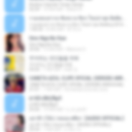
Andres Cepeda Tengo Ganas
02:29
10 साल पहले
wilson R.
รวมเพลงสากล ฟังสบาย ชิลๆ ใหม่ล่าสุด ฮิตติดหู 2016-2017
รวมเพลงสากล ฟังสบาย ชิลๆ ใหม่ล่าสุด ฮิตติดหู 2016-2017
1:00:33
8 साल पहले
ฟ้าใส ค.
Sino Nga Ba Siya
Sino Nga Ba Siya
03:46
14 साल पहले
Marione S.
주저하는 연인들을 위해
주저하는 연인들을 위해
04:26
7 साल पहले
태훈 김.
CANETA AZUL CLIPE OFICIAL (VERSÃO ARROCHA)
CANETA AZUL CLIPE OFICIAL (VERSÃO ARROCHA)
01:01
7 साल पहले
Fernanda Lima de Lima
¤¹ÁÕ»ÃÐÇÑµÔ
¤¹ÁÕ»ÃÐÇÑµÔ
03:26
15 साल पहले
n_oi_pooh
อย่าฟ้าวได้บ่ | พลอย ศศิธร【AUDIO OFFICIAL】
อย่าฟ้าวได้บ่ | พลอย ศศิธร【AUDIO OFFICIAL】
03:54
7 साल पहले
มาลีนา ฮ.