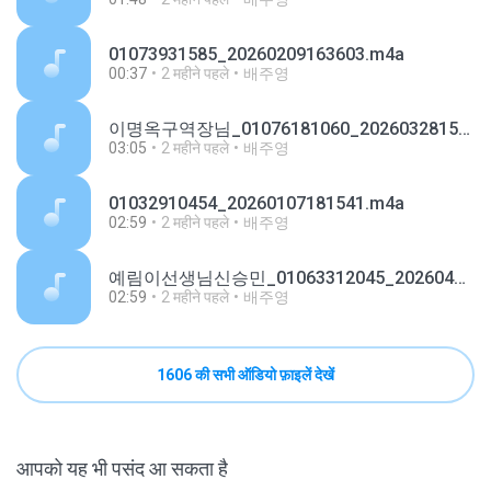
01073931585_20260209163603.m4a
00:37
2 महीने पहले
배주영
이명옥구역장님_01076181060_20260328155441.m4a
03:05
2 महीने पहले
배주영
01032910454_20260107181541.m4a
02:59
2 महीने पहले
배주영
예림이선생님신승민_01063312045_20260428112913.m4a
02:59
2 महीने पहले
배주영
1606 की सभी ऑडियो फ़ाइलें देखें
आपको यह भी पसंद आ सकता है