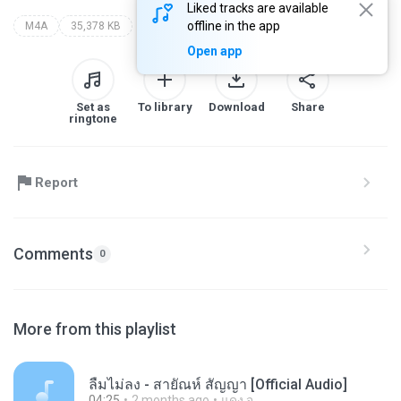
Liked tracks are available
offline in the app
M4A
35,378 KB
Open app
Set as
To library
Download
Share
ringtone
Report
Comments
0
More from this playlist
ลืมไม่ลง - สายัณห์ สัญญา [Official Audio]
04:25
2 months ago
แดง จ.