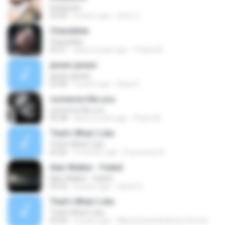
Despacito
02:42
8 years ago
희영 이.
Chandelier
Chandelier
03:51
about a year ago
Thiara M.
janam janam
janam janam
03:58
9 years ago
Ayaz K.
someone like you
someone like you
05:08
about a year ago
Pedro M.
That's What I Like
That's What I Like
03:26
9 months ago
Francinete N.
Alan Walker - Faded
Alan Walker - Faded
03:32
8 years ago
Daniel G.
That's What I Like
That's What I Like
03:26
2 years ago
Maria Eduarda Neves Gomes