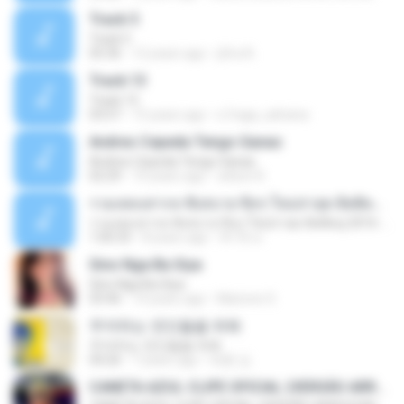
Track 5
Track 5
05:36
12 years ago
ji5ra A.
Track 13
Track 13
03:57
15 years ago
s.fraga_adriana
Andres Cepeda Tengo Ganas
Andres Cepeda Tengo Ganas
02:29
10 years ago
wilson R.
รวมเพลงสากล ฟังสบาย ชิลๆ ใหม่ล่าสุด ฮิตติดหู 2016-2017
รวมเพลงสากล ฟังสบาย ชิลๆ ใหม่ล่าสุด ฮิตติดหู 2016-2017
1:00:33
8 years ago
ฟ้าใส ค.
Sino Nga Ba Siya
Sino Nga Ba Siya
03:46
14 years ago
Marione S.
주저하는 연인들을 위해
주저하는 연인들을 위해
04:26
7 years ago
태훈 김.
CANETA AZUL CLIPE OFICIAL (VERSÃO ARROCHA)