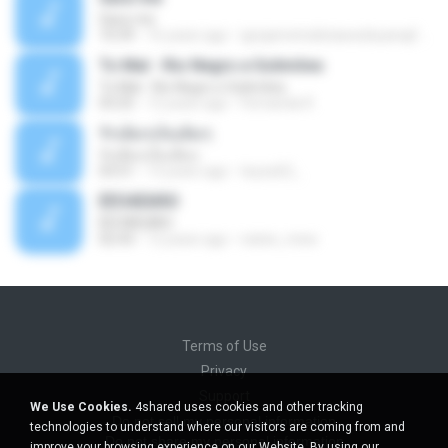
Sara-me
10:39
16 years ago
igrejametodistawesleyanajf_min.louvor
To Mal - Rio Negro e Solimões
To Mal - Rio Negro e Solimões
03:25
12 years ago
Fernanda R.
รักเต็มๆเจ็บเต็มๆ
รักเต็มๆเจ็บเต็มๆ
03:51
13 years ago
teyza52_
ÊËÒÂÊØÃÒ
ÊËÒÂÊØÃÒ
02:43
12 years ago
natee_mew
Terms of Use
Privacy
Support
We Use Cookies.
4shared uses cookies and other tracking
Do not sell my personal information
technologies to understand where our visitors are coming from and
Do not share my personal information
improve your browsing experience on our Website. By using our