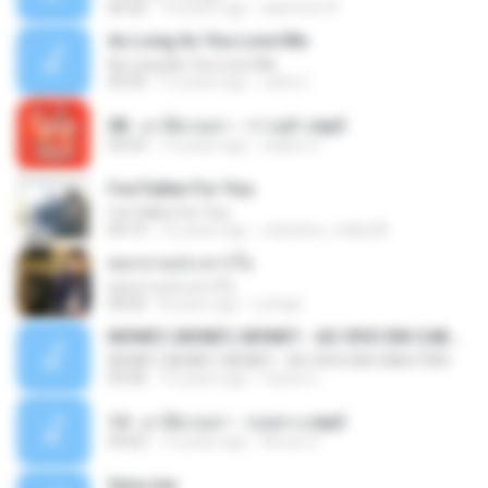
06:26
14 years ago
aliantoni79
As Long As You Love Me
As Long As You Love Me
03:35
12 years ago
carla C.
08 - มาลีฮวนน่า - ว่าวจุฬา.mp3
03:55
12 years ago
siaiew S.
I've Fallen For You
I've Fallen For You
04:15
16 years ago
celestine_milby08
ดอกจานประหารใจ
ดอกจานประหารใจ
04:05
8 years ago
Lichapl
MONEY, MONEY, MONEY - AO VIVO EM CABO FRIO
MONEY, MONEY, MONEY - AO VIVO EM CABO FRIO
03:46
15 years ago
Carlos C.
14 - มาลีฮวนน่า - รอยทาง.mp3
04:02
12 years ago
Arnun S.
Sara-me