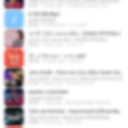
CANETA AZUL CLIPE OFICIAL (VERSÃO ARROCHA)
01:01
7 years ago
Fernanda Lima de Lima
¤¹ÁÕ»ÃÐÇÑµÔ
¤¹ÁÕ»ÃÐÇÑµÔ
03:26
15 years ago
n_oi_pooh
อย่าฟ้าวได้บ่ | พลอย ศศิธร【AUDIO OFFICIAL】
อย่าฟ้าวได้บ่ | พลอย ศศิธร【AUDIO OFFICIAL】
03:54
7 years ago
มาลีนา ฮ.
12 - มาลีฮวนน่า - มายา.mp3
04:08
12 years ago
Arnun S.
Jerry Smith - Deus me Livre, Mais Quem me Dera [ Á
Jerry Smith - Deus me Livre, Mais Quem me Dera [ Á
01:22
8 years ago
Sandra mara A.
quando a bad bater
quando a bad bater
02:59
7 years ago
Any Isabela Néri Castilho
Tribo da Periferia - Imprevisível (Official Music
Tribo da Periferia - Imprevisível (Official Music
04:08
8 years ago
Rafael S.