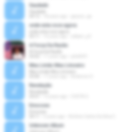
Saudade
Saudade
04:12
18 years ago
geyson_ap
onde esta voce agora
onde esta voce agora
03:11
10 years ago
william_jr2
A Força Da Razão
A Força Da Razão
03:02
11 years ago
jafa0431
Meu Limão Meu Limoeiro
Meu Limão Meu Limoeiro
03:06
17 years ago
Anderson S.
Revelação
Revelação
03:07
12 years ago
COSTA S.
Emocoes
Emocoes
04:11
5 years ago
Antônio Carlos Da Silva C.
Unknown Album
Unknown Album