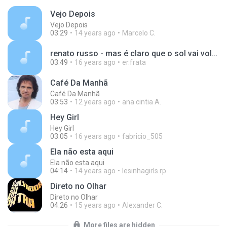
Vejo Depois
Vejo Depois
03:29
14 years ago
Marcelo C.
renato russo - mas é claro que o sol vai voltar amanha.mp3
03:49
16 years ago
er.frata
Café Da Manhã
Café Da Manhã
03:53
12 years ago
ana cintia A.
Hey Girl
Hey Girl
03:05
16 years ago
fabricio_505
Ela não esta aqui
Ela não esta aqui
04:14
14 years ago
lesinhagirls.rp
Direto no Olhar
Direto no Olhar
04:26
15 years ago
Alexander C.
More files are hidden