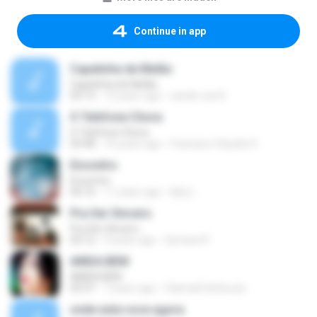
Continue in app
Capelinha de Melão
Capelinha de Melão
03:13
12 years ago
xande csa A.
O Telefone Chora
O Telefone Chora
03:48
16 years ago
Francisco Claudio D.
Encontro
Encontro
04:16
11 years ago
kjhy L.
Pra Ser Sincero
Pra Ser Sincero
03:12
9 years ago
Symara R.
AINDA BEM
AINDA BEM
03:37
7 years ago
FatimaG.DeSouza
onde esta voce agora