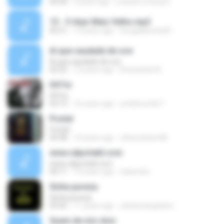
04:30
2 years ago
Leandro França F.
13 - O Anjo Mais Velho.mp3
05:51
13 years ago
Douglaslevita20
Ai que saudade de oce
Ai que saudade de oce
02:52
12 years ago
Rossandra N.
04 Fui
04 Fui
03:13
16 years ago
pctelecombr1
Postal
Postal
04:38
14 years ago
olharurbano48
www.cdportatil.com
www.cdportatil.com
04:11
14 years ago
lulacosta
Sinha pureza
Sinha pureza
03:02
11 years ago
adrianoangolano
Quem de nós dois