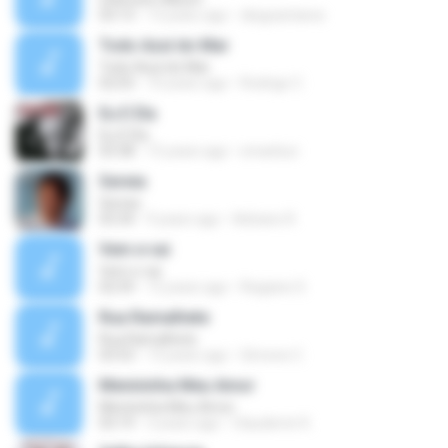
03:13
13 years ago
diegoantares
Todo Azul do Mar
Todo Azul do Mar
02:03
10 years ago
Rodrigo C.
Eu E Ela
Eu E Ela
03:38
15 years ago
smariluci
Sereia
Sereia
03:34
9 years ago
Adriano R.
Vem e vai
Vem e vai
02:59
12 years ago
Regiane S.
Rua Ramalhete
Rua Ramalhete
03:53
13 years ago
Simone C.
Menininha Meu Amor
Menininha Meu Amor
03:19
3 years ago
Claudemir K.