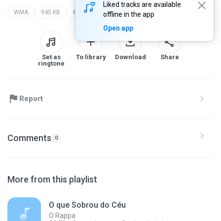
Liked tracks are available
WMA
945 KB
MPB
acusticos e valvulados
offline in the app
Open app
Set as
To library
Download
Share
ringtone
Report
Comments
0
More from this playlist
O que Sobrou do Céu
O Rappa