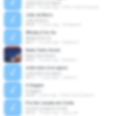
onde esta voce agora
03:11
10 years ago
tudo e mais um pouco
João de Barro
João de Barro
04:53
15 years ago
carolgiacon
Whisky À Go-Go
Whisky À Go-Go
04:11
10 years ago
Edielson P.
Nada Tanto Assim
Nada Tanto Assim
03:51
12 years ago
Ricardo L.
onde esta voce agora
onde esta voce agora
03:11
11 years ago
Jeilson C.
A Viagem
A Viagem
03:29
2 years ago
Paulo Cezar Queiroz
Pra Ser Levada em Conta
Pra Ser Levada em Conta
03:12
13 years ago
aeiou_jac