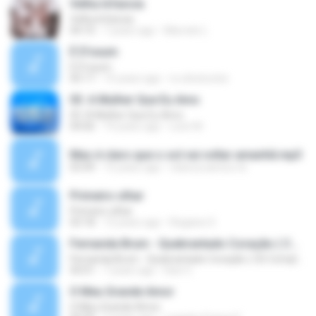
Velha Infancia
Velha Infancia
04:10
7 years ago
Marcelo L.
É D'oxum
É D'oxum
05:17
15 years ago
re.oliveira.bio
03. A Mulher Que Eu Amo
03. A Mulher Que Eu Amo
04:06
14 years ago
Lecir M.
Mas é claro que o sol vai voltar amanhã.mp3
03:49
15 years ago
rebeca.samico.rb
Primeiro olhar
Primeiro olhar
03:18
12 years ago
Regiane S.
Fernanda Brum - Quebrantado Coração ( CD Completo )
Fernanda Brum - Quebrantado Coração ( CD Completo )
50:01
7 years ago
Davi C.
O Meu Grande Amor
O Meu Grande Amor