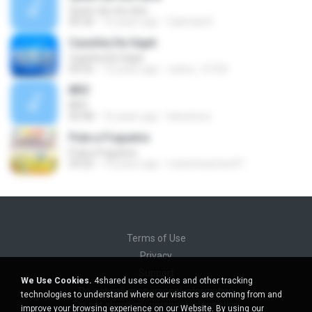
Quem de nós dois
05:34
10 years ago
Gabriela R.
Casinha De Sapê
Casinha De Sapê
04:55
13 years ago
carlos_15720
BR3
BR3
02:58
16 years ago
lelezitooo
Pula a Fogueira
Pula a Fogueira
03:32
14 years ago
marletesantos97
Terms of Use
Privacy
Support
We Use Cookies.
4shared uses cookies and other tracking
Do not sell my personal information
technologies to understand where our visitors are coming from and
Do not share my personal information
improve your browsing experience on our Website. By using our