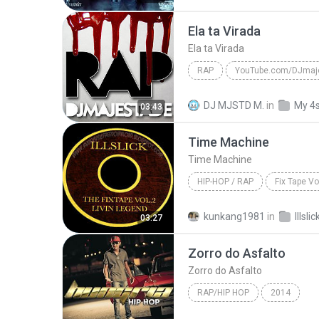
REGGAETON Y RAP Y R&B Y HIP
Ela ta Virada
Ela ta Virada
RAP
Tribo da Periferia
Ela ta V
DJ MJSTD M.
in
My 4
03:43
Time Machine
Time Machine
HIP-HOP / RAP
Fix Tape Vol
Hip-Hop / Rap
Illslick
kunkang1981
in
03:27
Zorro do Asfalto
Zorro do Asfalto
RAP/HIP HOP
2014