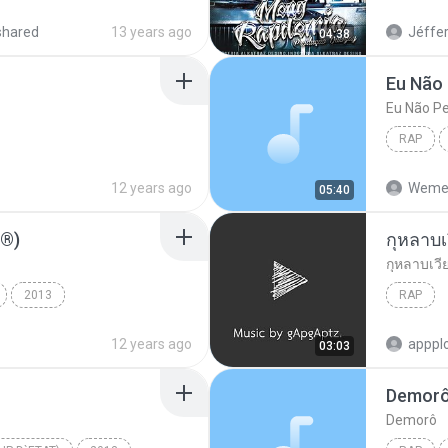
es Part. CTS
shared
13 years ago
Jéffer
04:38
Eu Não 
Eu Não Pe
RAP
Eu Não P
12 years ago
Wemer
05:40
ё®)
กุหลาบเ
กุหลาบเวีย
2013
RAP
№иДЎ±в
Rap / Hip-hop
12 years ago
03:03
Demor
Demorô