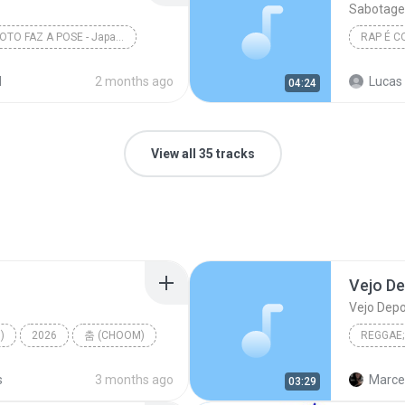
Sabotage,
TIRA FOTO FAZ A POSE - Japa NK, MCs GH do 7, Lele ...
RAP É 
d
2 months ago
Lucas 
04:24
View all 35 tracks
Vejo De
Vejo Depo
)
2026
춤 (CHOOM)
REGGAE;
TER
Reggae;
s
3 months ago
Marcel
03:29