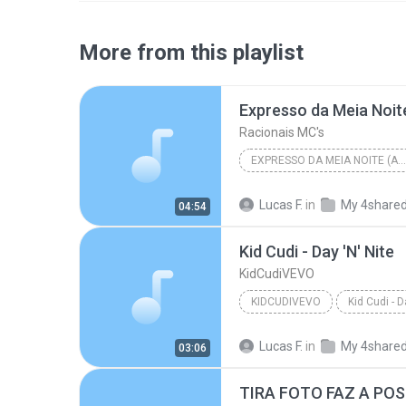
More from this playlist
Expresso da Meia Noit
Racionais MC's
EXPRESSO DA MEIA NOITE (AO VIVO)
Lucas F.
in
My 4share
04:54
Kid Cudi - Day 'N' Nite
KidCudiVEVO
KIDCUDIVEVO
Kid Cudi - D
Lucas F.
in
My 4share
03:06