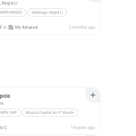
 Negra Li
COMPROMISSO
Sabotage, Negra Li
F.
in
My 4shared
2 months ago
pois
is
 MPB; RAP
Música Popular do 3º Mundo
 MPB; Rap
Vejo Depois
Rael da Rima
o C.
14 years ago