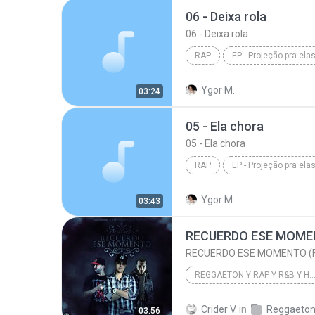
06 - Deixa rola
06 - Deixa rola
RAP
EP - Projeção pra ela
06 - Deixa rola
Ygor M.
03:24
05 - Ela chora
05 - Ela chora
RAP
EP - Projeção pra ela
05 - Ela chora
Ygor M.
03:43
REGGAETON Y RAP Y R&B Y HIP
2011
Crider V.
in
Reggaeto
03:56