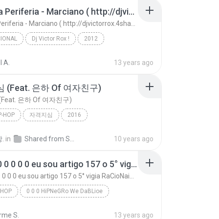
Tribo Da Periferia - Marciano ( http://djvictorrox.4shared.com )
Tribo Da Periferia - Marciano ( http://djvictorrox.4shared.com )
IONAL
Dj Victor Rox !
2012
onal
(m) djvictorrox@live.com
l A.
13 years ago
Tribo Da Periferia - Marciano ( http://djvictorrox...
(Feat. 은하 Of 여자친구)
Feat. 은하 Of 여자친구)
P-HOP
자격지심
2016
자격지심 (Feat. 은하 Of 여자친구)
Rap / Hip-hop
.
in
Shared from SM-A700S
10 years ago
박경 (블락비) (Park Kyung (Block B))
0 0 0 0 0 0 0 0 0 eu sou artigo 157 o 5° vigia RaCioNaiS MCS
0 0 0 0 0 0 0 0 0 eu sou artigo 157 o 5° vigia RaCioNaiS MCS
-HOP
0 0 0 HiPNeGRo We DaBLioe
0 0 0 GRuPo CRiTiCoS BRaSiLeiRoS
Rap/Hip-Hop
rme S.
13 years ago