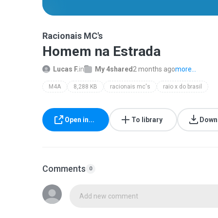
Racionais MC's
Homem na Estrada
Lucas F.
in
My 4shared
2 months ago
more...
M4A
8,288 KB
racionais mc's
raio x do brasil
Open in...
To library
Down
Comments
0
Add new comment