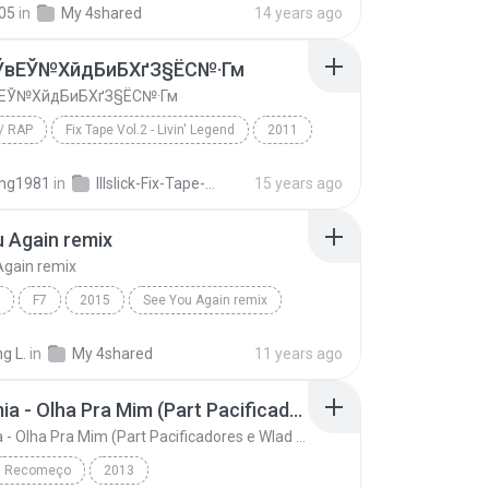
05
in
My 4shared
14 years ago
ЎвЕЎ№ХйдБиБХґЗ§ЁС№·Гм
ЕЎ№ХйдБиБХґЗ§ЁС№·Гм
/ RAP
Fix Tape Vol.2 - Livin' Legend
2011
/ Rap
Illslick
¶йТЛТЎвЕЎ№ХйдБиБХґЗ§ЁС№·Гм
ng1981
in
Illslick-Fix-Tape-Vol-2-Livin-Legend
15 years ago
 Again remix
Again remix
F7
2015
See You Again remix
g L.
in
My 4shared
11 years ago
Rapdemia - Olha Pra Mim (Part Pacificadores e Wlad Borges)
Rapdemia - Olha Pra Mim (Part Pacificadores e Wlad Borges)
Recomeço
2013