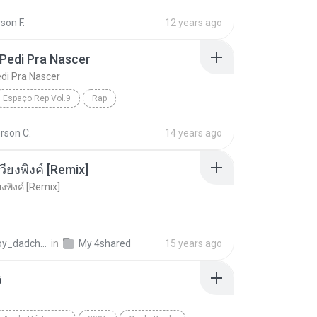
Rapdemia - Olha Pra Mim (Part Pacificadores e Wlad...
Rap
Rapdemia
son F.
12 years ago
Pedi Pra Nascer
di Pra Nascer
Espaço Rep Vol.9
Rap
edi Pra Nascer
Facçao Central
son C.
14 years ago
วียงพิงค์ [Remix]
งพิงค์ [Remix]
appploy_dadchaiaudio
in
My 4shared
15 years ago
ô