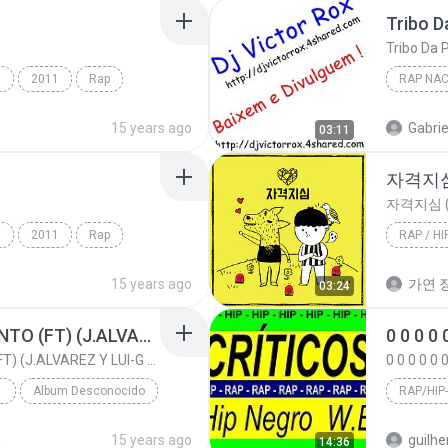
s
2011
Rap
RAP NAC
Rap Naci
15 years ago
Gabrie
03:11
자격지심 
자격지심 (
s
2011
Rap
RAP / HI
15 years ago
가연 장
03:24
RECUERDO ESE MOMENTO (FT) (J.ALVAREZ Y LUI-G 21 PLUS)
RECUERDO ESE MOMENTO (FT) (J.ALVAREZ Y LUI-G 21 PLUS)
 HOP
Album Desconocido
RAP/HIP
RECUERDO ESE MOMENTO (FT) (J.ALVAREZ Y LUI-G 21 PL...
ARCANGEL
n
15 years ago
guilhe
14:36