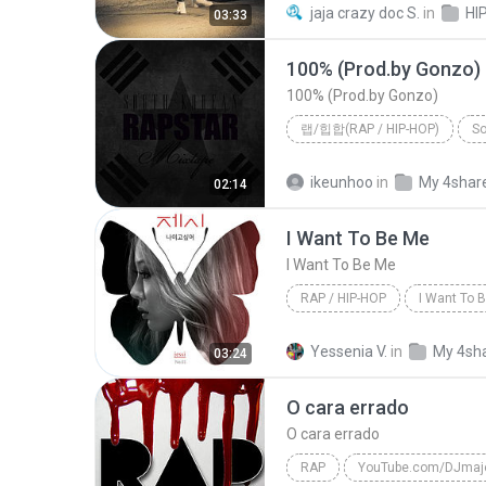
jaja crazy doc S.
in
03:33
100% (Prod.by Gonzo)
100% (Prod.by Gonzo)
랩/힙합(RAP / HIP-HOP)
So
2013
100% (Prod.by Gonz
ikeunhoo
in
My 4shar
02:14
도끼 (DOK2)
I Want To Be Me
I Want To Be Me
RAP / HIP-HOP
I Want To 
Jessi (제시) (Lucky J)
I W
Yessenia V.
in
My 4sh
03:24
O cara errado
O cara errado
RAP