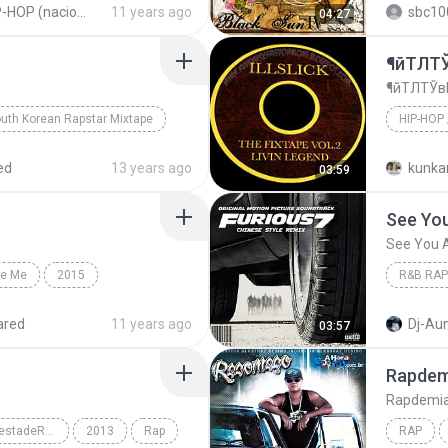
HIP-HOP (nacional)
11 years ago
sbc10
04:27
¶йТЛТ
¶йТЛТЎв
uth Korean Rapstar Mixtape
HIP-HOP 
o)
랩/힙합(rap / hip-hop)
Hip-Hop 
ed
13 years ago
kunka
03:59
See You
See You 
Be Me
2015
R&B RAP
ant To Be Me
Rap / Hip-hop
R&B Rap
ared
11 years ago
Dj-Aun
03:57
YouTube.com/DJmajestadeRAP
2013
Rap
RAP