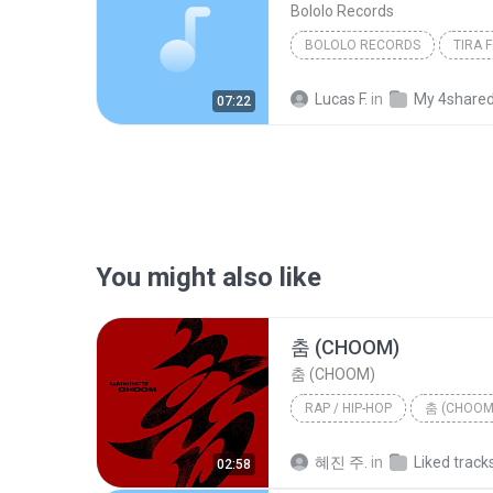
Bololo Records
BOLOLO RECORDS
Lucas F.
in
My 4share
07:22
You might also like
춤 (CHOOM)
춤 (CHOOM)
RAP / HIP-HOP
춤 (CHOOM
Rap / Hip-hop
BABYMONS
혜진 주.
in
Liked track
02:58