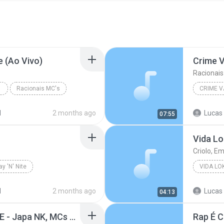
e (Ao Vivo)
Crime 
Racionais
Racionais MC's
CRIME V
d
2 months ago
Lucas 
07:55
Vida Lok
Criolo, E
ay 'N' Nite
VIDA LOK
d
2 months ago
Lucas 
04:13
TIRA FOTO FAZ A POSE - Japa NK, MCs GH do 7, Lele JP, Ryan, IG, Rodrigo do CN, Jacaré, Lekão (Clipe)
Rap É 