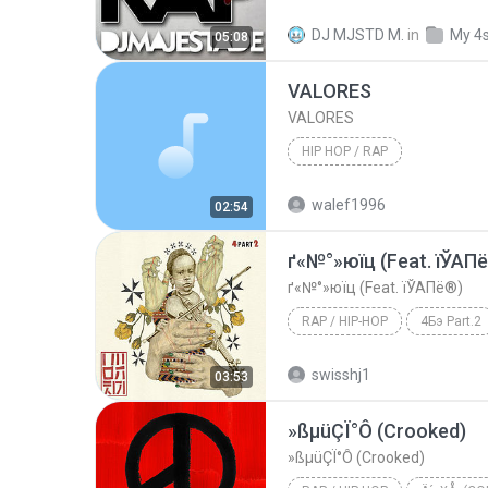
O cara errado
Pacificador
DJ MJSTD M.
in
My 4
05:08
VALORES
VALORES
HIP HOP / RAP
walef1996
02:54
ґ«№°»юїц (Feat. їЎАП
ґ«№°»юїц (Feat. їЎАПё®)
RAP / HIP-HOP
4Бэ Part.2
ґ«№°»юїц (Feat. їЎАПё®)
swisshj1
03:53
»ßµüÇÏ°Ô (Crooked)
»ßµüÇÏ°Ô (Crooked)