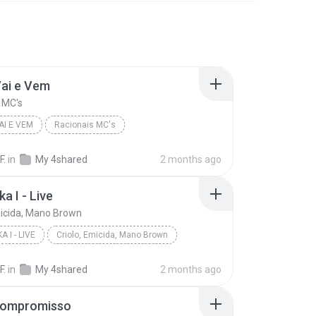
Vai e Vem
 MC's
AI E VEM
Racionais MC's
F.
in
My 4shared
2 months ago
a I - Live
micida, Mano Brown
A I - LIVE
Criolo, Emicida, Mano Brown
F.
in
My 4shared
2 months ago
Compromisso