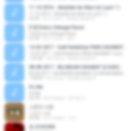
11-10-2016 - Abdullah ibn Mas'ud ( part 1 )
11-10-2016 - Abdullah ibn Mas'ud ( part 1 )
55:49
há 10 anos
Koleksi Audio K.
[14] Diutus Sebagai Rasul
[14] Diutus Sebagai Rasul
47:39
há 11 anos
adi T.
14-03-2017 - Dalil Kelebihan PARA SAHABAT www.facebook.com/jadualkuliyyah
14-03-2017 - Dalil Kelebihan PARA SAHABAT www.facebook.com/jadualkuliyyah
1:05:46
há 9 anos
Koleksi Audio K.
08-08-2017 - BILANGAN SAHABAT & HUKUM MENGHINA PARA SAHABAT - www.facebook.com/jadualkuliyyah
08-08-2017 - BILANGAN SAHABAT & HUKUM MENGHINA PARA SAHABAT - www.facebook.com/jadualkuliyyah
1:00:09
há 9 anos
Koleksi Audio K.
It′s Me
It′s Me
02:18
há 3 meses
문지영 여.
소문의 낙원
소문의 낙원
03:38
há 3 meses
가나.
춤 (CHOOM)