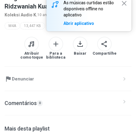
As músicas curtidas estão
Ridzwaniah Kuala Kangsar Perak.m4a
disponíveis offline no
Koleksi Audio K.
aplicativo
10 anos atrás
mais...
Abrir aplicativo
M4A
13,447 KB
Atribuir
Para a
Baixar
Compartilhe
como toque
biblioteca
Denunciar
Comentários
0
Mais desta playlist