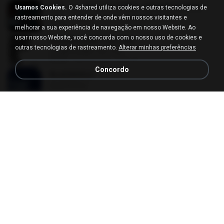
KRK - เธอทิ้งฉันไว้ Ft.N/A , HK [Official MV]
Usamos Cookies.
O 4shared utiliza cookies e outras tecnologias de
KRK - เธอทิ้งฉันไว้ Ft.N/A , HK [Official MV]
rastreamento para entender de onde vêm nossos visitantes e
04:58
há 8 meses
นวมินทร์
melhorar a sua experiência de navegação em nosso Website. Ao
usar nosso Website, você concorda com o nosso uso de cookies e
SUGAR HONEY ICE TEA
outras tecnologias de rastreamento.
Alterar minhas preferências
SUGAR HONEY ICE TEA
02:58
há 2 meses
혜진 주.
Concordo
BLACKHOLE
BLACKHOLE
03:14
há 5 meses
승익 송.
RUDE!
RUDE!
03:20
há 4 meses
승군 양.
That's What I Like
That's What I Like
03:26
há 10 meses
Francinete N.
Voyage voyage
Voyage voyage
03:40
há 10 anos
juliomarques2011
KRK - แค่ร้องไห้ Ft.N/A , AISXXN [Official MV]
KRK - แค่ร้องไห้ Ft.N/A , AISXXN [Official MV]