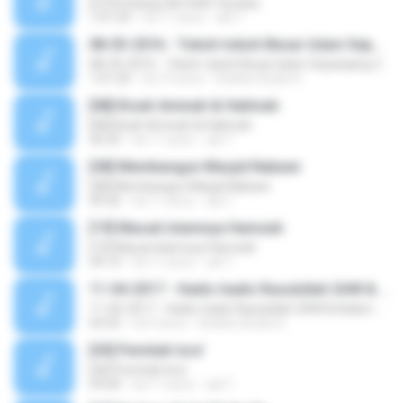
[27] Embargi dari Kafir Quraisy
1:01:29
há 11 anos
adi T.
08-03-2016 - Tokoh-tokoh Besar Islam Sepanjang Zaman
08-03-2016 - Tokoh-tokoh Besar Islam Sepanjang Zaman
1:01:20
há 10 anos
Koleksi Audio K.
[08] Kisah Aminah & Halimah
[08] Kisah Aminah & Halimah
36:35
há 11 anos
adi T.
[38] Membangun Masjid Nabawi
[38] Membangun Masjid Nabawi
49:26
há 11 anos
adi T.
[19] Masuk Islamnya Hamzah
[19] Masuk Islamnya Hamzah
39:14
há 11 anos
adi T.
11-04-2017 - Hadis-hadis Rasulullah SAW & Kalam Ulama Tentang Kelebihan dan Kedudukan Sahabat - www.facebook.com/jadualkuliyyah
11-04-2017 - Hadis-hadis Rasulullah SAW & Kalam Ulama Tentang Kelebihan dan Kedudukan Sahabat - www.facebook.com/jadualkuliyyah
54:35
há 9 anos
Koleksi Audio K.
[30] Perintah Isra'
[30] Perintah Isra'
59:04
há 11 anos
adi T.