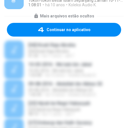
Tokoh-tokoh Besar Islam Sepanjang Zaman 10-11-2015
1:08:01
há 10 anos
Koleksi Audio K.
Mais arquivos estão ocultos
Continuar no aplicativo
[04] Kisah Raja Abraha
[04] Kisah Raja Abraha
41:26
há 11 anos
adi T.
10-05-2016 - Mu'adz bin Jabal
10-05-2016 - Mu'adz bin Jabal
1:02:08
há 10 anos
Koleksi Audio K.
09-08-2016 - Abdullah ibn Abbas 02
09-08-2016 - Abdullah ibn Abbas 02
1:06:40
há 10 anos
Koleksi Audio K.
[23] Hijrah ke Negri Habasyah
[23] Hijrah ke Negri Habasyah
48:10
há 11 anos
adi T.
[27] Embargi dari Kafir Quraisy