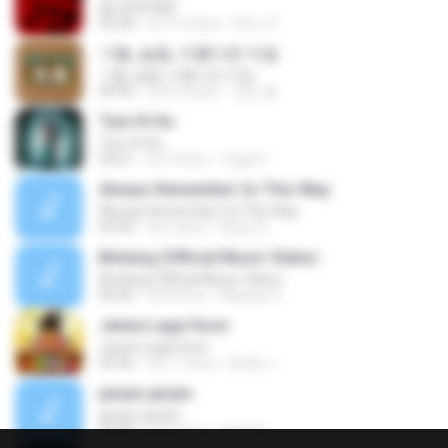
춤 (CHOOM)
02:58
há 3 meses
혜진 주.
기쁨, 슬픔, 아름다운 마음
기쁨, 슬픔, 아름다운 마음
04:36
há 4 meses
정은 홍.
Tum Hi Ho
Tum Hi Ho
04:21
há 9 anos
Teguh I.
Always Remember Us This Way
Always Remember Us This Way
03:54
há 2 anos
Noisy S.
Bintang (Official Music Video)
Bintang (Official Music Video)
05:42
há 8 anos
Maulop O.
Jeene Laga Hoon
Jeene Laga Hoon
03:56
há 11 anos
bindu J.
janam janam
janam janam
03:58
há 9 anos
Ayaz K.