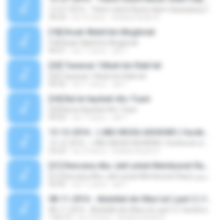
12-07-2016 - Tokoh-tokoh Besar Islam Sepanjang Zaman ( Abdullah ibn Abbas ) part 1
34:33
há 10 anos
Koleksi Audio K.
[18] Kisah Walid bin Mughirah
[18] Kisah Walid bin Mughirah
44:21
há 11 anos
adi T.
[20] Tawaran 'Utbah bin Rabi'ah
[20] Tawaran 'Utbah bin Rabi'ah
50:33
há 11 anos
adi T.
[34] Bai'at Aqobah Ats-Tsani
[34] Bai'at Aqobah Ats-Tsani
49:55
há 11 anos
adi T.
13-12-2016 - ( ABU MUSA ASHA'ARI ) facebook.com/jadualkuliyyah
13-12-2016 - ( ABU MUSA ASHA'ARI ) facebook.com/jadualkuliyyah
53:23
há 10 anos
Koleksi Audio K.
[21] Rencana Abu Jahl untuk Membunuh Rasul صلى الله عليه وسلم
[21] Rencana Abu Jahl untuk Membunuh Rasul صلى الله عليه وسلم
32:55
há 11 anos
adi T.
08-11-2016 - Abdullah ibn Mas'ud ( part 2 ) facebook.com/jadualkuliyyah
08-11-2016 - Abdullah ibn Mas'ud ( part 2 ) facebook.com/jadualkuliyyah
1:02:13
há 10 anos
Koleksi Audio K.