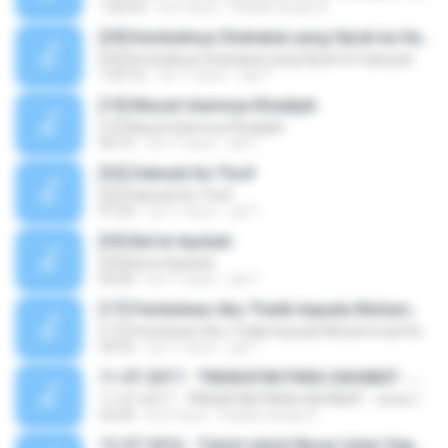
1:05:53
há 9 anos
Koleksi Audio K.
[29] Kembalinya Shahabat yang Hijrah ke Habsyah
[29] Kembalinya Shahabat yang Hijrah ke Habsyah
1:03:16
há 11 anos
adi T.
[15] Masuk Islamnya Khadijah
[15] Masuk Islamnya Khadijah
44:15
há 11 anos
adi T.
[32] Dakwah Ke Thoif
[32] Dakwah Ke Thoif
57:24
há 11 anos
adi T.
[33] Bai'at Aqobah
[33] Bai'at Aqobah
54:50
há 11 anos
adi T.
[17] Pembelaan Abu Thalib kepada Muhammad Rasulullah صلى الله عليه وسلم
[17] Pembelaan Abu Thalib kepada Muhammad Rasulullah صلى الله عليه وسلم
34:55
há 11 anos
adi T.
11-07-2017 - TINGKATAN PARA SAHABAT - www.facebook.com/jadualkuliyyah
11-07-2017 - TINGKATAN PARA SAHABAT - www.facebook.com/jadualkuliyyah
54:39
há 9 anos
Koleksi Audio K.
12-07-2016 - Tokoh-tokoh Besar Islam Sepanjang Zaman ( Abdullah ibn Abbas ) part 1