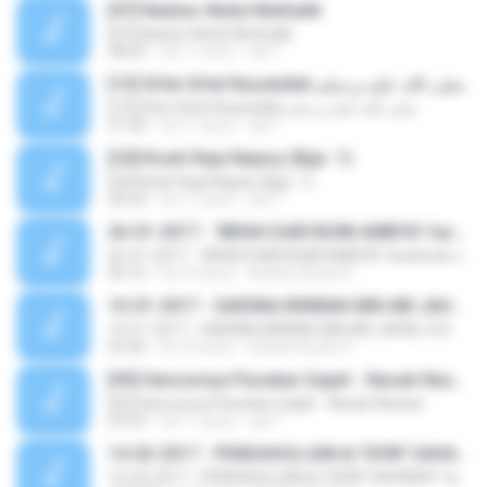
[07] Nadzar Abdul Muthalib
[07] Nadzar Abdul Muthalib
38:09
há 11 anos
adi T.
[13] Sifat-Sifat Rasulullah صلى الله عليه و سلم
[13] Sifat-Sifat Rasulullah صلى الله عليه و سلم
31:40
há 11 anos
adi T.
[24] Kisah Raja Najasy (Bgn. 1)
[24] Kisah Raja Najasy (Bgn. 1)
30:24
há 11 anos
adi T.
26-01-2017 - 'IBRAH DARI BUMI ANBIYA' facebook.com/jadualkuliyyah.com
26-01-2017 - 'IBRAH DARI BUMI ANBIYA' facebook.com/jadualkuliyyah.com
56:16
há 10 anos
Koleksi Audio K.
10-01-2017 - SAIDINA IKRIMAH BIN ABI JAHAL R.A
10-01-2017 - SAIDINA IKRIMAH BIN ABI JAHAL R.A
55:46
há 10 anos
Koleksi Audio K.
[05] Hancurnya Pasukan Gajah - Nasab Nazaar
[05] Hancurnya Pasukan Gajah - Nasab Nazaar
33:53
há 11 anos
adi T.
14-02-2017 - PENDAHULUAN & TA'RIF SAHABAT facebook.com/jadualkuliyyah
14-02-2017 - PENDAHULUAN & TA'RIF SAHABAT facebook.com/jadualkuliyyah