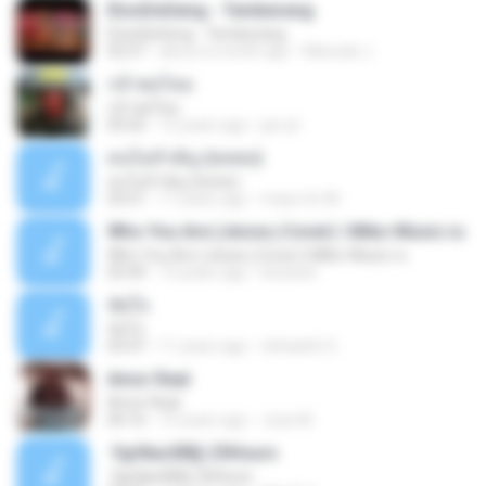
EtonDeGeng - Temberang
EtonDeGeng - Temberang
02:57
about a month ago
Marzuki J.
กล้าพอไหม
กล้าพอไหม
05:02
12 years ago
jan-jit
คนไม่สำคัญ (พลพล)
คนไม่สำคัญ (พลพล)
03:51
11 years ago
mass.tm M.
Who You Are (Jesse j Cover) | Miko-Music.ru
Who You Are (Jesse j Cover) | Miko-Music.ru
03:49
13 years ago
koizeed
ขัดใจ
ขัดใจ
03:47
11 years ago
ohhaehh O.
Amor Real
Amor Real
04:16
15 years ago
Jose M.
·УдґйаѕХВ§-25Hours
·УдґйаѕХВ§-25Hours