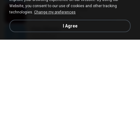
Website, you consent to our use of cookies and other tracking
Eu Sou Teu Pai (Ao Vivo)
technologies.
Change my preferences
Eu Sou Teu Pai (Ao Vivo)
06:16
3 years ago
Vanilda Helena Paes H.
I Agree
Hola (Remix)
Hola (Remix)
04:09
7 years ago
Joan Carlos F.
Guaya Guaya Remix
Guaya Guaya Remix
02:54
6 years ago
valeria fernandez
Lagu Malaysia Pengantar Tidur - Gerimis Mengundang - Akustik Malaysia Cover Full Album
Lagu Malaysia Pengantar Tidur - Gerimis Mengundang - Akustik Malaysia Cover Full Album
1:35:50
4 years ago
deka S.
Um Pedido
Um Pedido
03:23
7 years ago
Naldo F.
SEKECEWA ITU - Angga Candra | Cover By Valdy Nyonk
SEKECEWA ITU - Angga Candra | Cover By Valdy Nyonk
04:08
2 years ago
Dek S.
Satu Rasa Cinta