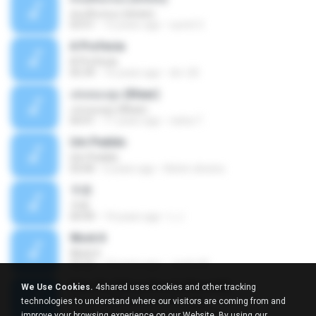
คนเดินถนน (พลพล)
03:51
12 years ago
sumit 3.
A Profecia
A Profecia
05:39
16 years ago
drv-20
เล่นของสูง (Klear)
เล่นของสูง (Klear)
04:41
11 years ago
nisha T.
Um Pedido
Um Pedido
03:00
6 years ago
Kelvin oliveira
卡农
卡农
04:49
14 years ago
L J.
Work It
Work It
02:22
13 years ago
Justin M.
Belo Par [Nova Era da Stronda]
We Use Cookies.
4shared uses cookies and other tracking
Belo Par [Nova Era da Stronda]
technologies to understand where our visitors are coming from and
03:59
15 years ago
Leonardo B.
improve your browsing experience on our Website. By using our