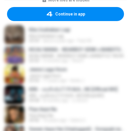
More files are hidden
Continue in app
Kita Usahakan Lagi
Kita Usahakan Lagi
03:54
about a year ago
Fazri M.
KICAU MANIA - NDARBOY GENK x BANDITOZ YAOW 86 (OFFICIAL LYRIC VIDEO) GAS POL NDANGAK
KICAU MANIA - NDARBOY GENK x BANDITOZ YAOW 86 (OFFICIAL LYRIC VIDEO) GAS POL NDANGAK
03:50
3 months ago
Rina P.
Jeene Laga Hoon
Jeene Laga Hoon
03:56
11 years ago
bindu J.
KRK - เธอทิ้งฉันไว้ Ft.N/A , HK [Official MV]
KRK - เธอทิ้งฉันไว้ Ft.N/A , HK [Official MV]
04:58
8 months ago
นวมินทร์
Piya Aaye Na
Piya Aaye Na
04:46
10 years ago
Satrio U.
Sawan Aaya Hai (Unplugged) - Songspk.name