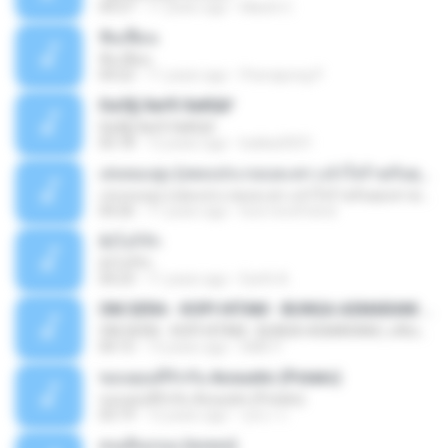
04:27
11 years ago
MaxGi C.
ฟั่นเฟือน
ฟั่นเฟือน
04:22
11 years ago
Peerapong P.
ЄиЗ§·ХиґХ·ХиКШґ
ЄиЗ§·ХиґХ·ХиКШґ
05:18
12 years ago
kukkai3031
เล่นของสูง (เพลงประกอบละคร แจ๋วใจร้ายกับคุณชายเทวดา)
เล่นของสูง (เพลงประกอบละคร แจ๋วใจร้ายกับคุณชายเทวดา)
04:26
11 years ago
love-lovefriend
ยังไงก็รัก
ยังไงก็รัก
04:23
11 years ago
Earth A.
OM.SERA - KOPI HITAM - BUNGA ASMARANI ( official Music and Video by Danang Multimedia Entertaiment )
OM.SERA - KOPI HITAM - BUNGA ASMARANI ( official Music and Video by Danang Multimedia Entertaiment )
04:15
13 years ago
DME P.
ขอบคุณที่รักกัน Acoustic (Potato)
ขอบคุณที่รักกัน Acoustic (Potato)
03:19
12 years ago
รุสนา ร.
คนเดินถนน (พลพล)