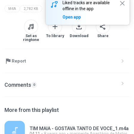
Liked tracks are available
offline in the app
M4A
2,782 KB
Open app
Set as
To library
Download
Share
ringtone
Report
Comments
0
More from this playlist
TIM MAIA - GOSTAVA TANTO DE VOCE_1.m4a
04:11
8 years ago
marineide Anastácio de Matos