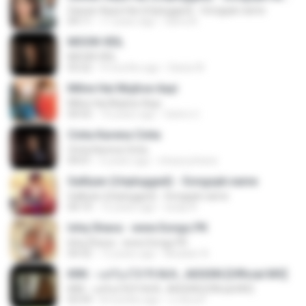
Sawan Aaya Hai (Unplugged) - Songspk.name
04:11
11 years ago
Sarra A.
MOON VEIL
MOON VEIL
03:22
9 months ago
Dania W.
Milne Hai Mujhse Aayi
Milne Hai Mujhse Aayi
04:55
10 years ago
Satrio U.
Cinta Karena Cinta
Cinta Karena Cinta
04:01
6 years ago
shaza johana
Galliyan (Unplugged) - Songspk.name
Galliyan (Unplugged) - Songspk.name
04:14
12 years ago
swap N.
Ishq Shava - www.Songs.PK
Ishq Shava - www.Songs.PK
04:32
12 years ago
Mudasir A.
KRK - แค่ร้องไห้ Ft.N/A , AISXXN [Official MV]
KRK - แค่ร้องไห้ Ft.N/A , AISXXN [Official MV]
03:59
8 months ago
นวมินทร์