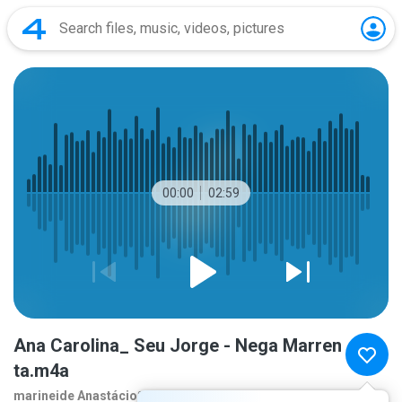
00:00
02:59
Ana Carolina_ Seu Jorge - Nega Marren
ta.m4a
marineide Anastácio
8 years ago
more...