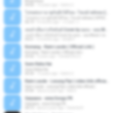
Bhula Dena
04:00
10 years ago
Satrio U.
โปรดส่งเรามาคู่กันอีกได้ไหม -โชเล่ย์ ชคัทพล [ OFFICIAL MV ]
โปรดส่งเรามาคู่กันอีกได้ไหม -โชเล่ย์ ชคัทพล [ OFFICIAL MV ]
06:19
9 months ago
วรรณิศา ก.
เธอลำเอียง I อริสมันต์ Cover by ฌอน - ฌฌ Music I เพลงยุค 90 I Rock Cover
เธอลำเอียง I อริสมันต์ Cover by ฌอน - ฌฌ Music I เพลงยุค 90 I Rock Cover
04:21
6 months ago
Sirilak P.
Komang - Raim Laode ( Official Lirik )
Komang - Raim Laode ( Official Lirik )
03:42
3 years ago
Fare&#39;z D.
Sunn Raha Hai
Sunn Raha Hai
06:30
10 years ago
Satrio U.
Raim Laode - Lesung Pipi ( video lirik official )
Raim Laode - Lesung Pipi ( video lirik official )
03:46
about a year ago
Adii S.
Saiyaara - www.Songs.PK
Saiyaara - www.Songs.PK
04:13
about a year ago
Dewinta R.