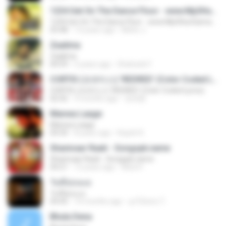
1234 Get On The Dance Floor - www.Mp3HunGama.IN
1234 Get On The Dance Floor - www.Mp3HunGama.IN
03:48
13 years ago
Nithin J.
Zaalima
Zaalima
04:59
5 years ago
Shahzeb F.
CORTIS (코르티스) 'REDRED' (Color Coded Lyrics)
CORTIS (코르티스) 'REDRED' (Color Coded Lyrics)
02:42
3 months ago
정예환
Manwa Laage
Manwa Laage
04:34
8 years ago
Kopeh K.
Shanivaar Raati - Songspk.name
Shanivaar Raati - Songspk.name
04:21
12 years ago
Abid H.
วันที่อ่อนแอ
วันที่อ่อนแอ
04:45
10 months ago
ลูกไม้หล่น ไ.
Bhula Dena