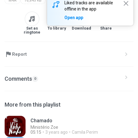
M4A
16,843 KB
Liked tracks are available
offline in the app
Open app
Set as
To library
Download
Share
ringtone
Report
Comments
0
More from this playlist
Chamado
Ministério Zoe
05:15
3 years ago
Camila Perim