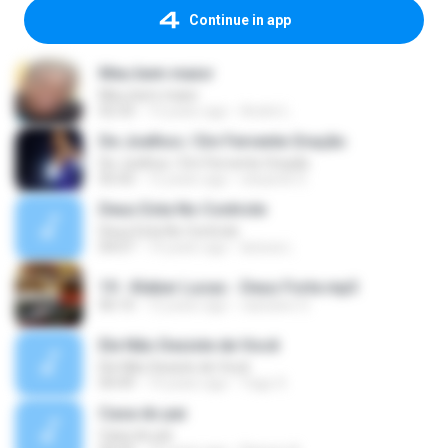
Continue in app
Meu bem maior
Meu bem maior
02:33
13 years ago
André L.
De Joelhos / Em Fervente Oração
De Joelhos / Em Fervente Oração
05:43
12 years ago
eduardo S.
Deus Esta No Controle
Deus Esta No Controle
04:07
14 years ago
larissa L.
19 - Kleber Lucas - Deus Forte.mp3
06:10
12 years ago
cassiano S.
Ele Não Desiste de Você
Ele Não Desiste de Você
04:49
14 years ago
Yago S.
Casa do pai
Casa do pai