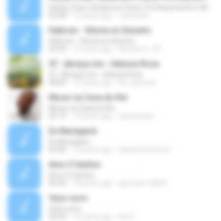
Infinito (feat. Anderson Freire) Trio Nascimento ( Michelle Nascimento, Wilian Nascimento e Gisele
03:48
12 years ago
Jessica A.
Hebrom - Vitoria no Deserto
Hebrom - Vitoria no Deserto
04:39
15 years ago
kikoterror_69
07.. Abraça-me - Heloisa Rosa
07.. Abraça-me - Heloisa Rosa
08:40
12 years ago
lari_gessica
Morar na Casa do Rei
Morar na Casa do Rei
05:19
14 years ago
elizacaxias
Eu Navegarei
Eu Navegarei
03:06
14 years ago
daianerocha.icm
Amo O Senhor
Amo O Senhor
03:55
18 years ago
geovane-tdb93
Vaso novo
Vaso novo
04:05
14 years ago
Ad V.