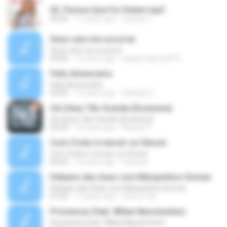
02. Parece Que Foi Ontem.mp3
04:50
11 years ago
andrea C.
Deus vem me socorrer
Deus vem me socorrer
05:02
10 years ago
aquilesvalery2010
Feliz Aniversário
Feliz Aniversário
03:50
13 years ago
baladas D.
Um Deus Tão Grande (Exclusiva)
Um Deus Tão Grande (Exclusiva)
04:59
14 years ago
Raquel C.
Com Cristo é vencer ou Vencer
Com Cristo é vencer ou Vencer
04:26
14 years ago
starnize
Debaixo das Asas com Marquinhos Gomes
Debaixo das Asas com Marquinhos Gomes
07:29
17 years ago
mauro.fdo
Promessa (feat. Wilian Nascimento)
Promessa (feat. Wilian Nascimento)