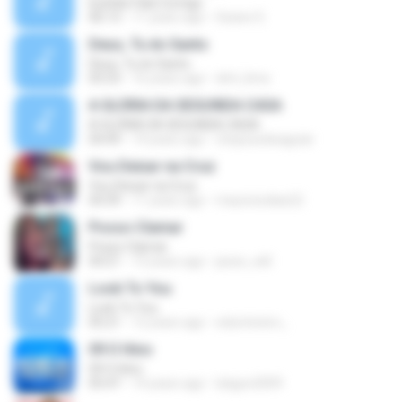
Eyshila-Fala Comigo
06:13
11 years ago
Geane S.
Deus, Tu és Santo
Deus, Tu és Santo
05:53
16 years ago
dml_lima
A GLÓRIA DA SEGUNDA CASA
A GLÓRIA DA SEGUNDA CASA
04:49
14 years ago
chaysuedeaguiar
Vou Deixar na Cruz
Vou Deixar na Cruz
04:39
11 years ago
mauriciodias22
Posso Clamar
Posso Clamar
04:21
13 years ago
jesse_will
Look To You
Look To You
05:21
12 years ago
edumineiro_
09 O Hino
09 O Hino
05:47
14 years ago
lukgon2009