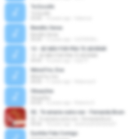
Te Escolhi
Te Escolhi
03:00
14 years ago
felixmvz
Bendito Seras
Bendito Seras
05:09
13 years ago
CLÉVISON L.
13 - SE NÃO FOR PRA TE ADORAR
13 - SE NÃO FOR PRA TE ADORAR
04:45
16 years ago
ludy19
Minist?rio Zoe
Minist?rio Zoe
04:05
11 years ago
Rebecca D.
Situações
Situações
03:50
12 years ago
Roberto D.
02.. Te amaria outra vez - Fernanda Brum
02.. Te amaria outra vez - Fernanda Brum
04:26
18 years ago
andressafsantana23
Eyshila-Fala Comigo