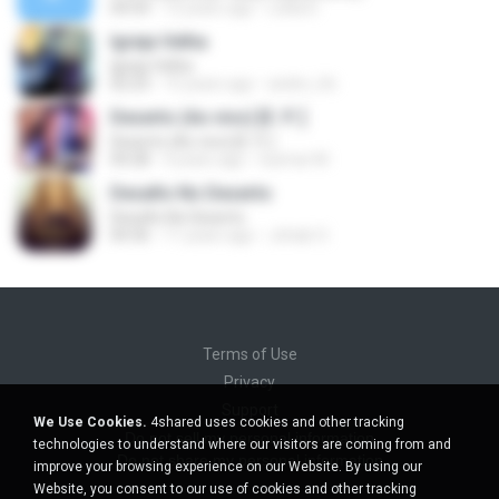
04:54
12 years ago
Leiila D.
Igreja Velha
Igreja Velha
02:23
15 years ago
andre_lrb
Deserto (Ao vivo) [E. P. ]
Deserto (Ao vivo) [E. P. ]
04:28
4 years ago
Guimar M.
Desafio No Deserto
Desafio No Deserto
04:36
11 years ago
Johab O.
Terms of Use
Privacy
Support
We Use Cookies.
4shared uses cookies and other tracking
Do not sell my personal information
technologies to understand where our visitors are coming from and
Do not share my personal information
improve your browsing experience on our Website. By using our
Website, you consent to our use of cookies and other tracking