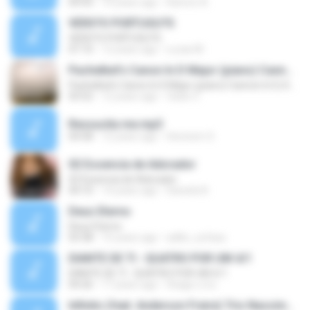
04:43
14 years ago
Ramon A.
VERS?O PORTUGU?S
VERS?O PORTUGU?S
07:10
12 years ago
Lucas M.
Pachelbel's Canon In D Major (piano) Cannon In D, Kanon In
Pachelbel's Canon In D Major (piano) Cannon In D, Kanon In
03:52
12 years ago
fatan Z.
Ressucita me.mp3
04:58
12 years ago
Hevinem S.
02 Essencia de Adorador
02 Essencia de Adorador
04:10
14 years ago
Daniela N.
Deus Eterno
Deus Eterno
03:38
15 years ago
adilio_sufasa
DIANTE DE TI - QUATRO POR UM 4/1
DIANTE DE TI - QUATRO POR UM 4/1
04:26
17 years ago
thiago.o.d.s
Infinito (feat. Anderson Freire) Trio Nascimento ( Michelle Nascimento, Wilian Nascimento e Gisele