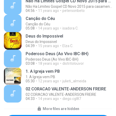
Não Ha Limites Gospel CD Novo 2015 para casamento casal musica romantica
Não Ha Limites Gospel CD Novo 2015 para casamento casal musica romantica
04:56
11 years ago
petersonbeto
Canção do Céu
Canção do Céu
05:08
14 years ago
isadora C.
Deus do Impossivel
Deus do Impossivel
04:39
15 years ago
Elza C.
Poderoso Deus (Ao Vivo IBC-BH)
Poderoso Deus (Ao Vivo IBC-BH)
03:08
18 years ago
distritolouvor
1. A Igreja vem PB
1. A Igreja vem PB
05:30
12 years ago
julieti_almeida
02 CORACAO VALENTE-ANDERSON FREIRE
02 CORACAO VALENTE-ANDERSON FREIRE
04:33
14 years ago
diego.cgl87
More files are hidden