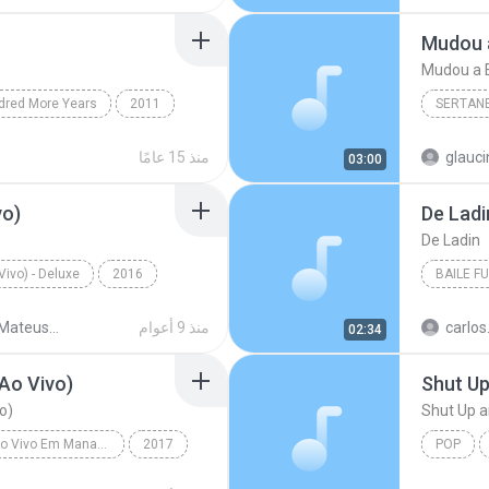
Hipnotíz
Mudou a E
dred More Years
2011
SERTAN
h It
Christian & Gospel
Sertanej
glauc
منذ 15 عامًا
03:00
Marília
vo)
De Ladi
De Ladin
ivo) - Deluxe
2016
BAILE F
(Ao Vivo)
Jorge & Mateus
Baile Fu
منذ 9 أعوام
Jorge & Mateus - 10 Anos (Ao Vivo) - Deluxe
02:34
Ao Vivo)
Shut U
o)
Shut Up 
Realidade - Ao Vivo Em Manaus
2017
POP
 Lar (Ao Vivo)
Victoria 