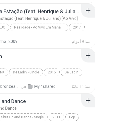
ame - W & Y
Mudou a Estação (feat. Henrique & Juliano) [Ao Vivo]
stação (feat. Henrique & Juliano) [Ao Vivo]
EJO
Realidade - Ao Vivo Em Manaus
2017
o
Mudou a Estação (feat. Henrique & Juliano) [Ao Viv...
منذ 9 أعوام
inho_2009
 Mendonça
n
UNK
De Ladin - Single
2015
De Ladin
nk
Dream Team do Passinho
منذ 11 عامًا
My 4shared
في
carlos.bronzeado
p and Dance
and Dance
Shut Up and Dance - Single
2011
Pop
Duffield
Shut Up and Dance