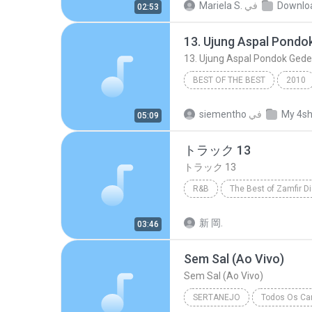
Downlo
في
Mariela S.
02:53
Marília Mendonça
BEST OF THE BEST
2010
13. Ujung Aspal Pondok Gede - https
My 4s
في
siementho
05:09
トラック 13
トラック 13
R&B
The Best of Zamfir D
トラック 13
R&B
新 岡.
03:46
Sem Sal (Ao Vivo)
Sem Sal (Ao Vivo)
SERTANEJO
Todos Os Can