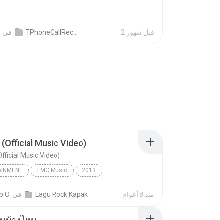
2 قبل شهور
TPhoneCallRecords
في
영
 (Official Music Video)
fficial Music Video)
AINMENT
FMC Music
2013
acamata
Entertainment
منذ 8 أعوام
Lagu Rock Kapak
في
p O.
(Official Music Video)
ันบ้างไหม