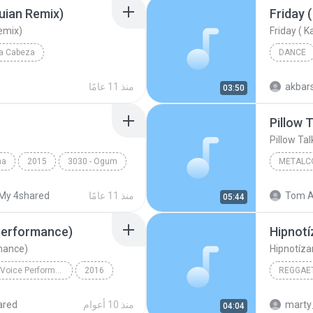
uian Remix)
emix)
La Cabeza
DANCE
uian Remix)
Reggae
akbar
منذ 11 عامًا
03:50
Pillow T
Pillow Tal
ma
2015
3030 - Ogum
METALC
The Killi
Tom A
منذ 11 عامًا
My 4shared
05:44
 Performance)
Hipnotí
rmance)
Hipnotíza
Pillowtalk (The Voice Performance) - Single
2016
REGGAET
Pillowtalk (The Voice Performance)
Reggaeto
marty
منذ 10 أعوام
ared
04:04