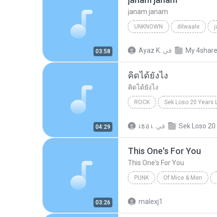
janam janam
UNKNOWN
dilwaale
pritam、arijit singh、antara mitra
My 4shar
في
Ayaz K.
03:58
คิดได้ยังไง
คิดได้ยังไง
ROCK
Sek Loso 20 Years 
เสก โลโซ
Rock
คิดได้ย
في
เธอ เ.
04:29
This One's For You
This One's For You
PUNK
Of Mice & Men
Of Mice And Men
This On
malexj1
03:26