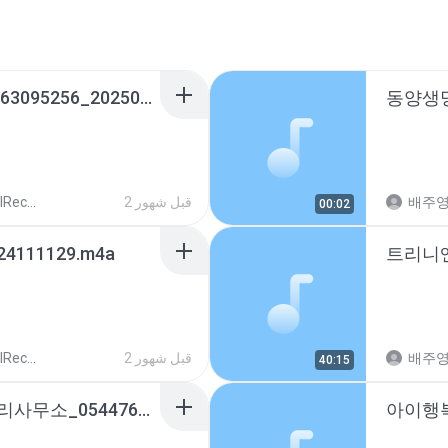
현진키즈어린이집_01063095256_20250528183445.m4a
배주
2 قبل شهور
cords
00:02
24111129.m4a
배주
2 قبل شهور
cords
40:15
삼구트리니엔아파트관리사무소_0544760039_20251016184232.m4a