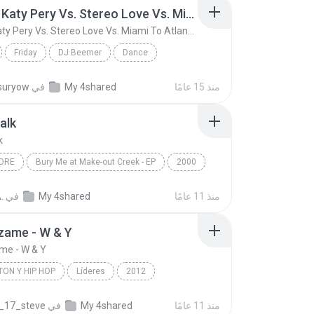
Friday ( Katy Pery Vs. Stereo Love Vs. Miami To Atlanta)
Friday ( Katy Pery Vs. Stereo Love Vs. Miami To Atlanta)
Friday
DJ Beemer
Dance
Friday ( Katy Pery Vs. Stereo Love Vs. Miami To At...
منذ 15 عامًا
My 4shared
في
suryow
alk
k
ORE
Bury Me at Make-out Creek - EP
2000
ng Tree
Metalcore
Pillow Talk
منذ 11 عامًا
My 4shared
في
.
zame - W & Y
me - W & Y
ON Y HIP HOP
Líderes
2012
n y Hip Hop
Wisin & Yandel
منذ 11 عامًا
My 4shared
في
_17_steve