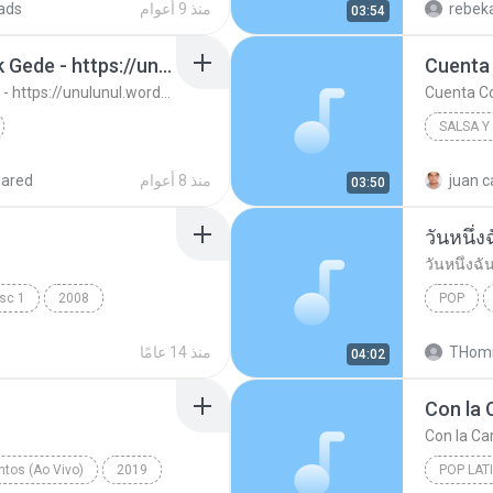
rebeka
منذ 9 أعوام
ads
03:54
13. Ujung Aspal Pondok Gede - https://unulunul.wordpress.com/2016/11/11/iwan-fals-album-best-of-the-best-audio-flac
Cuenta
13. Ujung Aspal Pondok Gede - https://unulunul.wordpress.com/2016/11/11/iwan-fals-album-best-of-the-best-audio-flac
Cuenta C
SALSA Y
://unulunul.wor...
Iwan Fals
2008
juan c
منذ 8 أعوام
hared
03:50
Cuenta 
วันหนึ่ง
วันหนึ่งฉั
isc 1
2008
POP
วันหนึ่งฉั
THomm
منذ 14 عامًا
04:02
Con la 
Con la Car
tos (Ao Vivo)
2019
POP LAT