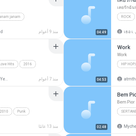
เคยรักฉัน
janam janam
ROCK
unknown
เสก โลโซ
เธอ เ.
منذ 9 أعوام
ed
04:49
Work
Work
Love Hits
2016
HIP HOP
ังไง
Hip Hop/
منذ 7 أعوام
Sek Loso 20 Years Love Hits
04:53
Bem Pio
Bem Pior 
2010
Punk
SERTAN
e's For You
Sertanej
Myche
منذ 13 عامًا
02:48
Marília