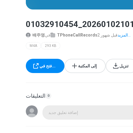
01032910454_2026010210
المزيد...
2 قبل شهور
TPhoneCallRecords
في
배주영
M4A
293 KB
تنزيل
إلى المكتبة
فتح في...
التعليقات
0
إضافة تعليق جديد