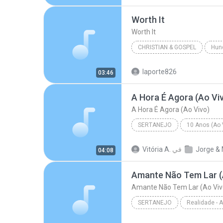
R&B/Soul
Worth It
Worth It
CHRISTIAN & GOSPEL
Hun
Francesca Battistelli
Wort
laporte826
03:46
A Hora É Agora (Ao Vi
A Hora É Agora (Ao Vivo)
SERTANEJO
10 Anos (Ao V
Sertanejo
A Hora É Agora 
في
Vitória A.
04:08
Amante Não Tem Lar (
Amante Não Tem Lar (Ao Viv
SERTANEJO
Sertanejo
Amante Não Tem