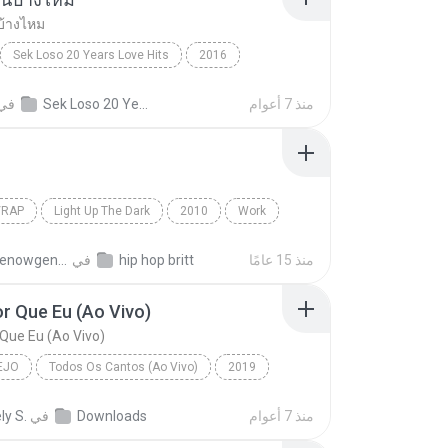
บ้างไหม
Sek Loso 20 Years Love Hits
2016
เคยรักฉันบ้างไหม
Rock
منذ 7 أعوام
Sek Loso 20 Years Love Hits
في
/RAP
Light Up The Dark
2010
Work
Rap
The Washington Projects
منذ 15 عامًا
hip hop britt
في
atmthenowgeneration
r Que Eu (Ao Vivo)
Que Eu (Ao Vivo)
EJO
Todos Os Cantos (Ao Vivo)
2019
o
Bem Pior Que Eu (Ao Vivo)
منذ 7 أعوام
Downloads
في
ly S.
 Mendonça