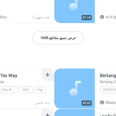
배주
2 قبل شهور
cords
01:18
عرض جميع مقاطع 1606
This Way
Bintang
Way
Bintang (O
Always Remember Us This Way - Single
2021
Pop
ENTERT
Always Remember Us This Way
Budak K
Maulo
منذ عامين
05:42
Bintang 
เคยรักฉ