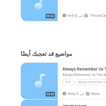
TPhoneCallRe
في
배주영
00:24
مواضيع قد تعجبك أيضًا
Always Remember Us 
Always Remember Us This 
POP
DJ Tons
Music
في
Noisy S.
03:54
janam janam