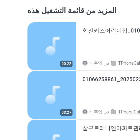
المزيد من قائمة التشغيل هذه
TPhoneCallRe
في
배주영
00:22
01066258861_202502
TPhoneCallRe
في
배주영
03:27