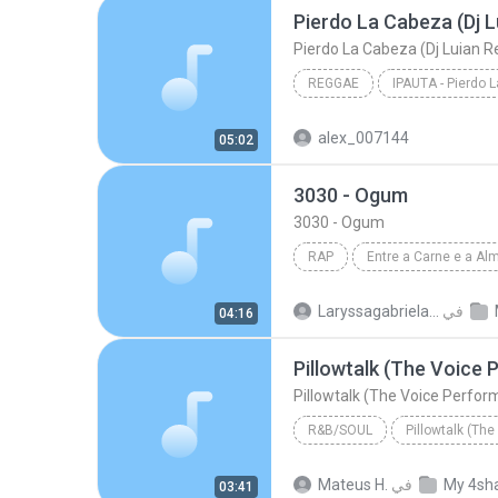
Pierdo La Cabeza (Dj L
Pierdo La Cabeza (Dj Luian R
REGGAE
IPAUTA - Pierdo 
Pierdo La Cabeza (Dj L
alex_007144
05:02
3030 - Ogum
3030 - Ogum
RAP
Entre a Carne e a Al
Rap
3030
في
Laryssagabriela2010
04:16
Pillowtalk (The Voice
Pillowtalk (The Voice Perfo
R&B/SOUL
Bryan Bautista
My 4sh
في
Mateus H.
03:41