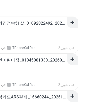
동양생명김정숙51살_01092822492_20250909094023.m4a
2 قبل شهور
TPhoneCallRecords
في
영
트리니엔어린이집_01045081338_20260406185402.m4a
2 قبل شهور
TPhoneCallRecords
في
영
아이행복카드ARS결제_15660244_20251216095453.m4a