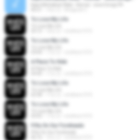
Kajra Mohabbat Wala - Kismat - www.Songs.PK
06:21
14년 전
Bhagwati C.
To Lose My Life
To Lose My Life
03:12
16년 전
smithers1315
To Lose My Life
To Lose My Life
03:04
17년 전
smithers1315
A Place To Hide
A Place To Hide
04:40
17년 전
smithers1315
To Lose My Life
To Lose My Life
02:58
17년 전
smithers1315
To Lose My Life
To Lose My Life
03:03
17년 전
smithers1315
Fifty On Our Foreheads
Fifty On Our Foreheads
06:16
16년 전
smithers1315