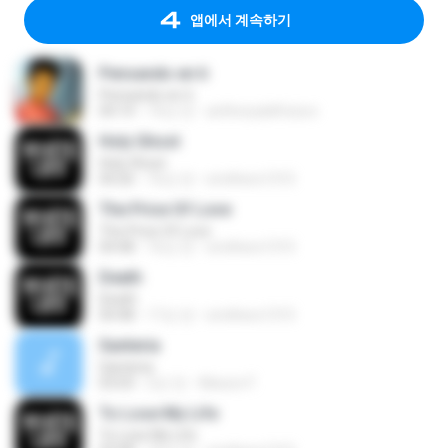
앱에서 계속하기
Pensando en ti
Pensando en ti
04:14
14년 전
anthonydelfuturo
Holy Ghost
Holy Ghost
04:26
16년 전
smithers1315
The Price Of Love
The Price Of Love
04:48
16년 전
smithers1315
Death
Death
04:48
17년 전
smithers1315
Santeria
Santeria
03:03
2년 전
Alisson F.
To Lose My Life
To Lose My Life