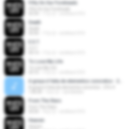
Fifty On Our Foreheads
Fifty On Our Foreheads
05:34
17년 전
smithers1315
Death
Death
05:00
17년 전
smithers1315
E.S.T.
E.S.T.
04:14
17년 전
smithers1315
To Lose My Life
To Lose My Life
03:10
17년 전
smithers1315
A graça é feita de elementos concretos - 2Tm 4
A graça é feita de elementos concretos - 2Tm 4
1:00:34
12년 전
camilakaka
From The Stars
From The Stars
05:04
16년 전
smithers1315
Heaven
Heaven