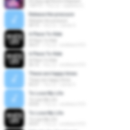
DC Disco @ Electric Elephant
1:07:17
15년 전
expletive U.
Release the pressure
Release the pressure
04:15
14년 전
Lamar S.
A Place To Hide
A Place To Hide
04:57
17년 전
smithers1315
A Place To Hide
A Place To Hide
05:12
16년 전
smithers1315
These are happy times
These are happy times
05:27
14년 전
Lamar S.
To Lose My Life
To Lose My Life
03:03
17년 전
smithers1315
To Lose My Life
To Lose My Life
03:07
17년 전
smithers1315