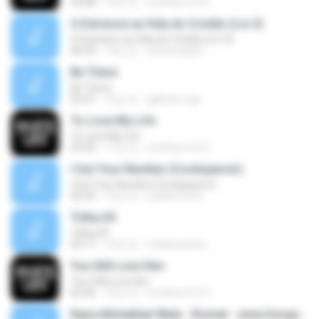
03:08
16년 전
smithers1315
O Estresse na Vida do Cristão (Lm 3)
O Estresse na Vida do Cristão (Lm 3)
46:29
14년 전
sheimonphn
Be There
Be There
02:47
16년 전
gabriel-mgc
To Lose My Life
To Lose My Life
03:05
17년 전
smithers1315
I Got Your Number (Cocksparrer)
I Got Your Number (Cocksparrer)
02:30
14년 전
Guilherme N.
Trilha 05
Trilha 05
03:17
13년 전
matheusnino
You Still Love Him
You Still Love Him
03:36
16년 전
smithers1315
Kajra Mohabbat Wala - Kismat - www.Songs.PK