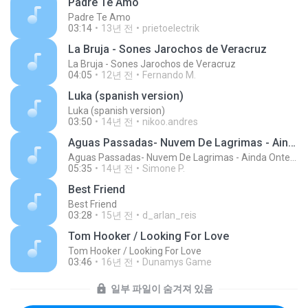
Padre Te Amo
Padre Te Amo
03:14
13년 전
prietoelectrik
La Bruja - Sones Jarochos de Veracruz
La Bruja - Sones Jarochos de Veracruz
04:05
12년 전
Fernando M.
Luka (spanish version)
Luka (spanish version)
03:50
14년 전
nikoo.andres
Aguas Passadas- Nuvem De Lagrimas - Ainda Ontem Chorei De Saudade
Aguas Passadas- Nuvem De Lagrimas - Ainda Ontem Chorei De Saudade
05:35
14년 전
Simone P.
Best Friend
Best Friend
03:28
15년 전
d_arlan_reis
Tom Hooker / Looking For Love
Tom Hooker / Looking For Love
03:46
16년 전
Dunamys Game
일부 파일이 숨겨져 있음