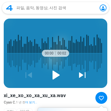
00:00
00:02
xi_xe_xo_xo_xa_xu_xa.wav
Cyan C.
1 년 전
더 보기...