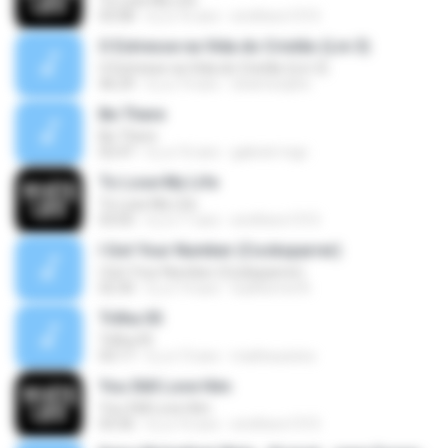
To Lose My Life
03:08
il y a 16 ans
smithers1315
O Estresse na Vida do Cristão (Lm 3)
O Estresse na Vida do Cristão (Lm 3)
46:29
il y a 14 ans
sheimonphn
Be There
Be There
02:47
il y a 16 ans
gabriel-mgc
To Lose My Life
To Lose My Life
03:05
il y a 17 ans
smithers1315
I Got Your Number (Cocksparrer)
I Got Your Number (Cocksparrer)
02:30
il y a 14 ans
Guilherme N.
Trilha 05
Trilha 05
03:17
il y a 13 ans
matheusnino
You Still Love Him
You Still Love Him
03:36
il y a 16 ans
smithers1315