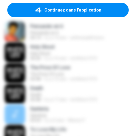
Continuez dans l'application
Pensando en ti
Pensando en ti
04:14
il y a 14 ans
anthonydelfuturo
Holy Ghost
Holy Ghost
04:26
il y a 16 ans
smithers1315
The Price Of Love
The Price Of Love
04:48
il y a 16 ans
smithers1315
Death
Death
04:48
il y a 17 ans
smithers1315
Santeria
Santeria
03:03
il y a 2 ans
Alisson F.
To Lose My Life