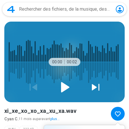
00:00
00:02
xi_xe_xo_xo_xa_xu_xa.wav
Cyan C.
11 mois auparavant
plus...