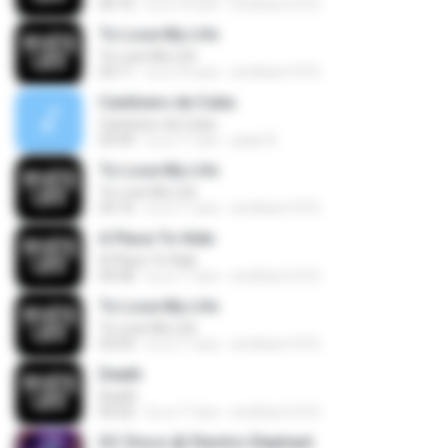
06:16
il y a 16 ans
smithers1315
To Lose My Life
To Lose My Life
03:11
il y a 16 ans
smithers1315
Cantinero de Cuba
Cantinero de Cuba
03:49
il y a 11 ans
pepe R.
To Lose My Life
To Lose My Life
03:16
il y a 17 ans
smithers1315
A Place To Hide
A Place To Hide
04:58
il y a 17 ans
smithers1315
To Lose My Life
To Lose My Life
03:03
il y a 17 ans
smithers1315
Death
Death
05:02
il y a 17 ans
smithers1315
DC Disco @ Electric Elephant