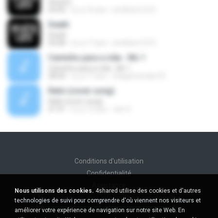
Heaven
04:40
il y a 16 ans
smithers1315
Death
Death
04:48
il y a 17 ans
smithers1315
Caminho para a vida - Mc 1
Caminho para a vida - Mc 1
28:00
il y a 17 ans
thiagomendes70
Rails (cover song)
Rails (cover song)
01:41
il y a 12 ans
Jim S.
Conditions d'utilisation
Confidentialité
Assistance
Nous utilisons des cookies.
4shared utilise des cookies et d'autres
Ne vendez pas mes informations personnelles
technologies de suivi pour comprendre d'où viennent nos visiteurs et
Ne pas partager mes informations personnelles
améliorer votre expérience de navigation sur notre site Web. En