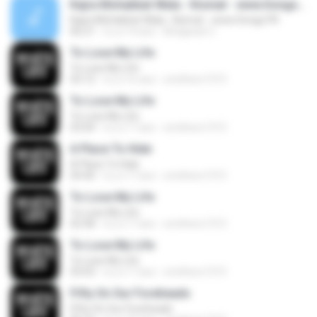
Kajra Mohabbat Wala - Kismat - www.Songs.PK
Kajra Mohabbat Wala - Kismat - www.Songs.PK
06:21
il y a 14 ans
Bhagwati C.
To Lose My Life
To Lose My Life
03:12
il y a 16 ans
smithers1315
To Lose My Life
To Lose My Life
03:04
il y a 17 ans
smithers1315
A Place To Hide
A Place To Hide
04:40
il y a 17 ans
smithers1315
To Lose My Life
To Lose My Life
02:58
il y a 17 ans
smithers1315
To Lose My Life
To Lose My Life
03:03
il y a 17 ans
smithers1315
Fifty On Our Foreheads
Fifty On Our Foreheads