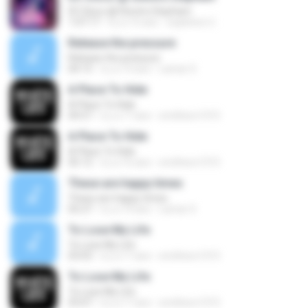
DC Disco @ Electric Elephant
1:07:17
il y a 15 ans
expletive U.
Release the pressure
Release the pressure
04:15
il y a 14 ans
Lamar S.
A Place To Hide
A Place To Hide
04:57
il y a 17 ans
smithers1315
A Place To Hide
A Place To Hide
05:12
il y a 16 ans
smithers1315
These are happy times
These are happy times
05:27
il y a 14 ans
Lamar S.
To Lose My Life
To Lose My Life
03:03
il y a 17 ans
smithers1315
To Lose My Life
To Lose My Life
03:07
il y a 17 ans
smithers1315