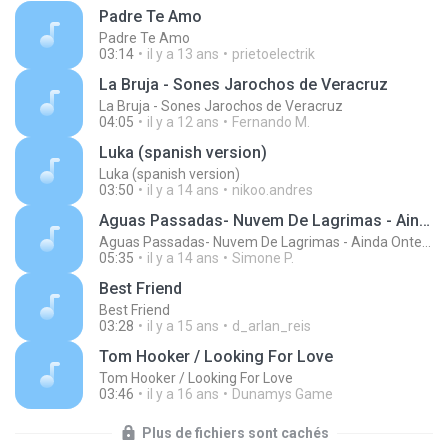
Padre Te Amo
Padre Te Amo
03:14
il y a 13 ans
prietoelectrik
La Bruja - Sones Jarochos de Veracruz
La Bruja - Sones Jarochos de Veracruz
04:05
il y a 12 ans
Fernando M.
Luka (spanish version)
Luka (spanish version)
03:50
il y a 14 ans
nikoo.andres
Aguas Passadas- Nuvem De Lagrimas - Ainda Ontem Chorei De Saudade
Aguas Passadas- Nuvem De Lagrimas - Ainda Ontem Chorei De Saudade
05:35
il y a 14 ans
Simone P.
Best Friend
Best Friend
03:28
il y a 15 ans
d_arlan_reis
Tom Hooker / Looking For Love
Tom Hooker / Looking For Love
03:46
il y a 16 ans
Dunamys Game
Plus de fichiers sont cachés