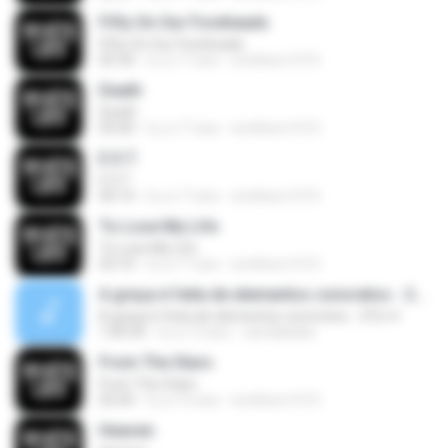
Fifty On Our Foreheads
Fifty On Our Foreheads
05:34
il y a 17 ans
smithers1315
Death
Death
05:00
il y a 17 ans
smithers1315
E.S.T.
E.S.T.
04:14
il y a 17 ans
smithers1315
To Lose My Life
To Lose My Life
03:10
il y a 17 ans
smithers1315
A graça é feita de elementos concretos - 2Tm 4
A graça é feita de elementos concretos - 2Tm 4
1:00:34
il y a 12 ans
camilakaka
From The Stars
From The Stars
05:04
il y a 16 ans
smithers1315
Heaven