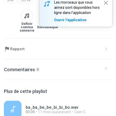
WAV
232 KB
Les morceaux que vous
aimez sont disponibles hors
ligne dans l'application
Ouvrir l'application
Définir
À la
Téléchargez
Partager
comme
bibliothèque
sonnerie
Rapport
Commentaires
0
Plus de cette playlist
ba_ba_be_be_bi_bi_bo.wav
00:04
11 mois auparavant
Cyan C.